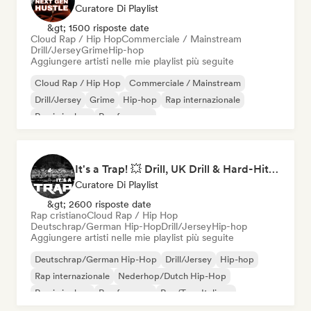
Curatore Di Playlist
&gt; 1500 risposte date
Cloud Rap / Hip Hop
Commerciale / Mainstream
Drill/Jersey
Grime
Hip-hop
Aggiungere artisti nelle mie playlist più seguite
Cloud Rap / Hip Hop
Commerciale / Mainstream
Drill/Jersey
Grime
Hip-hop
Rap internazionale
Rap in inglese
Rap francese
It's a Trap! 💥 Drill, UK Drill & Hard-Hitting Trap
Curatore Di Playlist
&gt; 2600 risposte date
Rap cristiano
Cloud Rap / Hip Hop
Deutschrap/German Hip-Hop
Drill/Jersey
Hip-hop
Aggiungere artisti nelle mie playlist più seguite
Deutschrap/German Hip-Hop
Drill/Jersey
Hip-hop
Rap internazionale
Nederhop/Dutch Hip-Hop
Rap in inglese
Rap francese
Rap/Trap Italiano