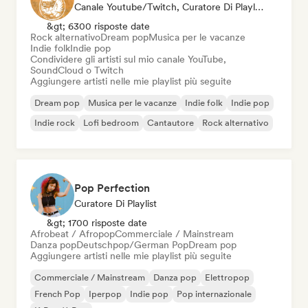
Canale Youtube/Twitch, Curatore Di Playlist
&gt; 6300 risposte date
Rock alternativo
Dream pop
Musica per le vacanze
Indie folk
Indie pop
Condividere gli artisti sul mio canale YouTube,
SoundCloud o Twitch
Aggiungere artisti nelle mie playlist più seguite
Dream pop
Musica per le vacanze
Indie folk
Indie pop
Indie rock
Lofi bedroom
Cantautore
Rock alternativo
Pop Perfection
Curatore Di Playlist
&gt; 1700 risposte date
Afrobeat / Afropop
Commerciale / Mainstream
Danza pop
Deutschpop/German Pop
Dream pop
Aggiungere artisti nelle mie playlist più seguite
Commerciale / Mainstream
Danza pop
Elettropop
French Pop
Iperpop
Indie pop
Pop internazionale