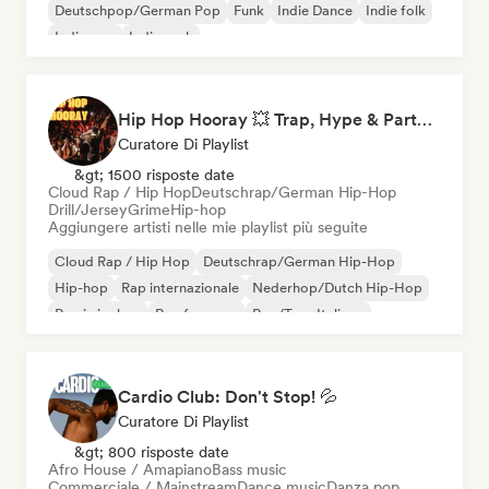
Deutschpop/German Pop
Funk
Indie Dance
Indie folk
Indie pop
Indie rock
Hip Hop Hooray 💥 Trap, Hype & Party Rap Bangers
Curatore Di Playlist
&gt; 1500 risposte date
Cloud Rap / Hip Hop
Deutschrap/German Hip-Hop
Drill/Jersey
Grime
Hip-hop
Aggiungere artisti nelle mie playlist più seguite
Cloud Rap / Hip Hop
Deutschrap/German Hip-Hop
Hip-hop
Rap internazionale
Nederhop/Dutch Hip-Hop
Rap in inglese
Rap francese
Rap/Trap Italiano
Cardio Club: Don't Stop! 💦
Curatore Di Playlist
&gt; 800 risposte date
Afro House / Amapiano
Bass music
Commerciale / Mainstream
Dance music
Danza pop