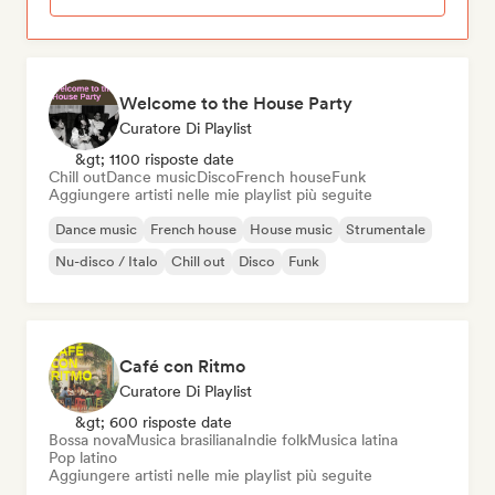
Welcome to the House Party
Curatore Di Playlist
&gt; 1100 risposte date
Chill out
Dance music
Disco
French house
Funk
Aggiungere artisti nelle mie playlist più seguite
Dance music
French house
House music
Strumentale
Nu-disco / Italo
Chill out
Disco
Funk
Café con Ritmo
Curatore Di Playlist
&gt; 600 risposte date
Bossa nova
Musica brasiliana
Indie folk
Musica latina
Pop latino
Aggiungere artisti nelle mie playlist più seguite