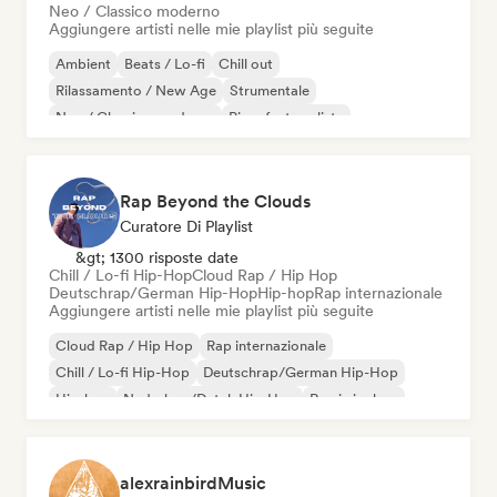
Neo / Classico moderno
Aggiungere artisti nelle mie playlist più seguite
Ambient
Beats / Lo-fi
Chill out
Rilassamento / New Age
Strumentale
Neo / Classico moderno
Pianoforte solista
Rap Beyond the Clouds
Curatore Di Playlist
&gt; 1300 risposte date
Chill / Lo-fi Hip-Hop
Cloud Rap / Hip Hop
Deutschrap/German Hip-Hop
Hip-hop
Rap internazionale
Aggiungere artisti nelle mie playlist più seguite
Cloud Rap / Hip Hop
Rap internazionale
Chill / Lo-fi Hip-Hop
Deutschrap/German Hip-Hop
Hip-hop
Nederhop/Dutch Hip-Hop
Rap in inglese
Rap francese
alexrainbirdMusic