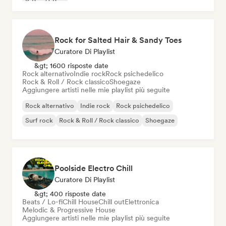
K-Pop/J-Pop
Rock for Salted Hair & Sandy Toes
Curatore Di Playlist
&gt; 1600 risposte date
Rock alternativo
Indie rock
Rock psichedelico
Rock & Roll / Rock classico
Shoegaze
Aggiungere artisti nelle mie playlist più seguite
Rock alternativo
Indie rock
Rock psichedelico
Surf rock
Rock & Roll / Rock classico
Shoegaze
Poolside Electro Chill
Curatore Di Playlist
&gt; 400 risposte date
Beats / Lo-fi
Chill House
Chill out
Elettronica
Melodic & Progressive House
Aggiungere artisti nelle mie playlist più seguite