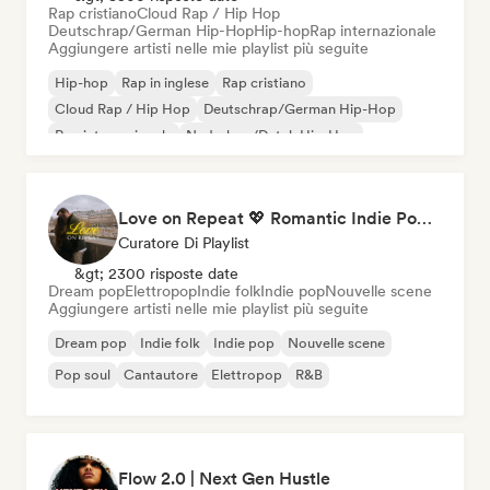
Rap cristiano
Cloud Rap / Hip Hop
Deutschrap/German Hip-Hop
Hip-hop
Rap internazionale
Aggiungere artisti nelle mie playlist più seguite
Hip-hop
Rap in inglese
Rap cristiano
Cloud Rap / Hip Hop
Deutschrap/German Hip-Hop
Rap internazionale
Nederhop/Dutch Hip-Hop
Rap francese
Love on Repeat 💖 Romantic Indie Pop, Neo Soul & Singer-Songwriter
Curatore Di Playlist
&gt; 2300 risposte date
Dream pop
Elettropop
Indie folk
Indie pop
Nouvelle scene
Aggiungere artisti nelle mie playlist più seguite
Dream pop
Indie folk
Indie pop
Nouvelle scene
Pop soul
Cantautore
Elettropop
R&B
Flow 2.0 | Next Gen Hustle