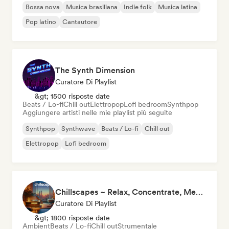
Bossa nova
Musica brasiliana
Indie folk
Musica latina
Pop latino
Cantautore
The Synth Dimension
Curatore Di Playlist
&gt; 1500 risposte date
Beats / Lo-fi
Chill out
Elettropop
Lofi bedroom
Synthpop
Aggiungere artisti nelle mie playlist più seguite
Synthpop
Synthwave
Beats / Lo-fi
Chill out
Elettropop
Lofi bedroom
Chillscapes ~ Relax, Concentrate, Meditate, Sleep, Dream
Curatore Di Playlist
&gt; 1800 risposte date
Ambient
Beats / Lo-fi
Chill out
Strumentale