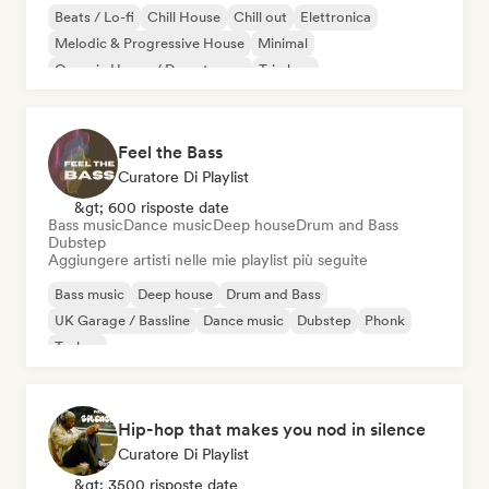
Beats / Lo-fi
Chill House
Chill out
Elettronica
Melodic & Progressive House
Minimal
Organic House / Downtempo
Trip hop
Feel the Bass
Curatore Di Playlist
&gt; 600 risposte date
Bass music
Dance music
Deep house
Drum and Bass
Dubstep
Aggiungere artisti nelle mie playlist più seguite
Bass music
Deep house
Drum and Bass
UK Garage / Bassline
Dance music
Dubstep
Phonk
Techno
Hip-hop that makes you nod in silence
Curatore Di Playlist
&gt; 3500 risposte date