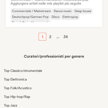
Aggiungere artisti nelle mie playlist più seguite
Commerciale / Mainstream
Dance music
Deep house
Deutschpop/German Pop
Disco
Elettropop
French Pop
House music
1
2
...
34
Curatori/professionisti per genere
Top Classico/strumentale
Top Elettronica
Top Folk/Acustico
Top Hip-hop/Rap
Top Jazz