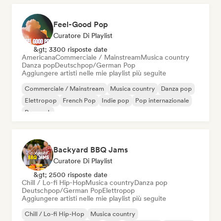
Feel-Good Pop
Curatore Di Playlist
&gt; 3300 risposte date
Americana
Commerciale / Mainstream
Musica country
Danza pop
Deutschpop/German Pop
Aggiungere artisti nelle mie playlist più seguite
Commerciale / Mainstream
Musica country
Danza pop
Elettropop
French Pop
Indie pop
Pop internazionale
Pop rock
Backyard BBQ Jams
Curatore Di Playlist
&gt; 2500 risposte date
Chill / Lo-fi Hip-Hop
Musica country
Danza pop
Deutschpop/German Pop
Elettropop
Aggiungere artisti nelle mie playlist più seguite
Chill / Lo-fi Hip-Hop
Musica country