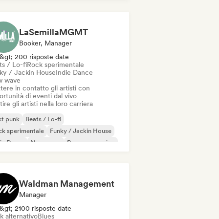
LaSemillaMGMT
Booker, Manager
&gt; 200 risposte date
s / Lo-fi
Rock sperimentale
ky / Jackin House
Indie Dance
 wave
ere in contatto gli artisti con
rtunità di eventi dal vivo
ire gli artisti nella loro carriera
st punk
Beats / Lo-fi
k sperimentale
Funky / Jackin House
ie Dance
New wave
Pop progressivo
 psichedelico
Waldman Management
Manager
&gt; 2100 risposte date
k alternativo
Blues