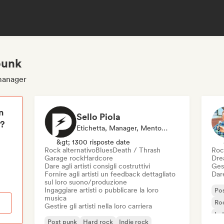
punk
 manager
n
Sello Piola
i?
Etichetta, Manager, Mentore, Esperto Del Suono
&gt; 1300 risposte date
Rock alternativo
Blues
Death / Thrash
Roc
Garage rock
Hardcore
Dre
Dare agli artisti consigli costruttivi
Gest
Fornire agli artisti un feedback dettagliato
Dare
sul loro suono/produzione
Ingaggiare artisti o pubblicare la loro
Po
musica
Roc
Gestire gli artisti nella loro carriera
Ind
Post punk
Hard rock
Indie rock