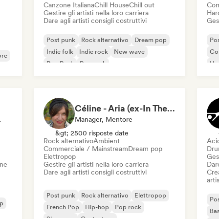
Canzone Italiana
Chill House
Chill out
Com
Gestire gli artisti nella loro carriera
Har
Dare agli artisti consigli costruttivi
Gest
Post punk
Rock alternativo
Dream pop
Po
Indie folk
Indie rock
New wave
Co
ore
Pop Punk
Pop rock
Ha
Met
Céline - Aria (ex-In The Sun Prod)
ditore
Manager, Mentore
&gt; 2500 risposte date
Rock alternativo
Ambient
Aci
Commerciale / Mainstream
Dream pop
Dru
Elettropop
Gest
one
Gestire gli artisti nella loro carriera
Dare
Dare agli artisti consigli costruttivi
Crea
artis
Post punk
Rock alternativo
Elettropop
Po
op
French Pop
Hip-hop
Pop rock
Bas
Shoegaze
Cantautore