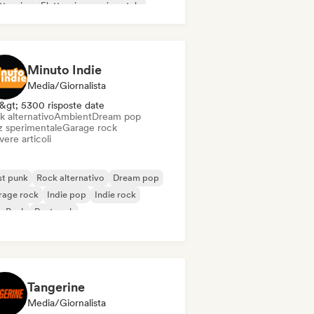
ttronica
Elettronica sperimentale
Minuto Indie
Media/Giornalista
&gt; 5300 risposte date
k alternativo
Ambient
Dream pop
z sperimentale
Garage rock
vere articoli
st punk
Rock alternativo
Dream pop
rage rock
Indie pop
Indie rock
p Punk
Post rock
Tangerine
Media/Giornalista