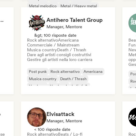
Metal melodico
Metal / Heavy metal
New wave
Pop Punk
Pop rock
thrope Management
Antihero Talent Group
Manager, Mentore
&gt; 100 risposte date
Rock alternativo
Americana
Beat
Commerciale / Mainstream
Fun
Musica country
Death / Thrash
New
Dare agli artisti consigli costruttivi
Mett
Gestire gli artisti nella loro carriera
oppo
Gest
Post punk
Rock alternativo
Americana
Po
Musica country
Death / Thrash
Roc
Hardcore
Hard rock
Indie folk
Ind
Pop
p
Elvisattack
Manager, Mentore
< 100 risposte date
use
Rock alternativo
Beats / Lo-fi
Roc