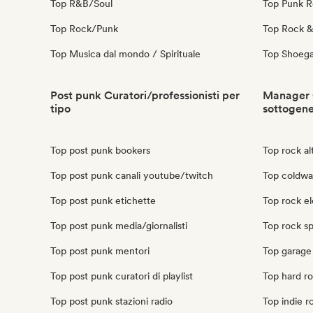
Top R&B/Soul
Top Punk 
Top Rock/Punk
Top Rock & 
Top Musica dal mondo / Spirituale
Top Shoeg
Post punk Curatori/professionisti per
Manager C
tipo
sottogen
Top post punk bookers
Top rock a
Top post punk canali youtube/twitch
Top coldw
Top post punk etichette
Top rock e
Top post punk media/giornalisti
Top rock s
Top post punk mentori
Top garage
Top post punk curatori di playlist
Top hard r
Top post punk stazioni radio
Top indie 