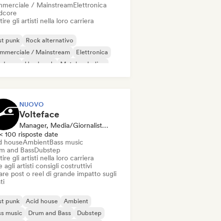
merciale / Mainstream
Elettronica
dcore
ire gli artisti nella loro carriera
st punk
Rock alternativo
mmerciale / Mainstream
Elettronica
rdcore
Hard rock
Metal melodico
al / Heavy metal
NUOVO
Volteface
Manager, Media/Giornalista, Mentore
< 100 risposte date
d house
Ambient
Bass music
m and Bass
Dubstep
ire gli artisti nella loro carriera
 agli artisti consigli costruttivi
re post o reel di grande impatto sugli
ti
st punk
Acid house
Ambient
s music
Drum and Bass
Dubstep