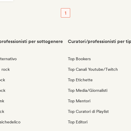
1
professionisti per sottogenere
Curatori/professionisti per ti
ternativo
Top Bookers
 rock
Top Canali Youtube/Twitch
ock
Top Etichette
ock
Top Media/Giornalisti
nk
Top Mentori
ock
Top Curatori di Playlist
sichedelico
Top Editori