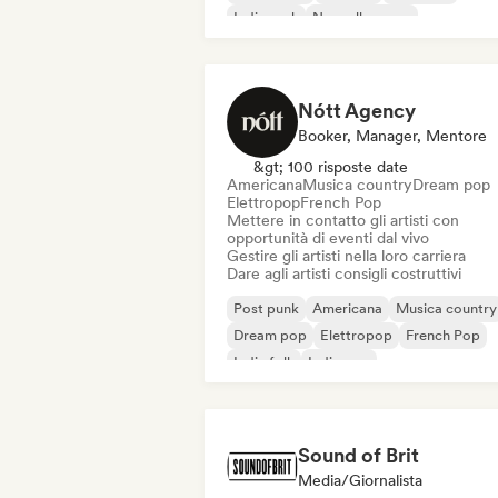
Indie rock
Nouvelle scene
Nótt Agency
Booker, Manager, Mentore
&gt; 100 risposte date
Americana
Musica country
Dream pop
Elettropop
French Pop
Mettere in contatto gli artisti con
opportunità di eventi dal vivo
Gestire gli artisti nella loro carriera
Dare agli artisti consigli costruttivi
Post punk
Americana
Musica country
Dream pop
Elettropop
French Pop
Indie folk
Indie pop
Sound of Brit
Media/Giornalista