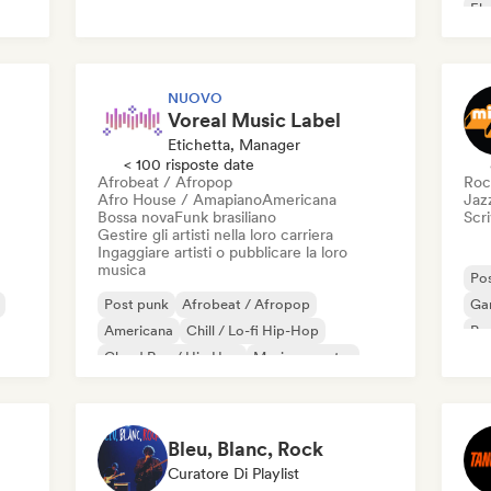
Ele
NUOVO
Voreal Music Label
Etichetta, Manager
< 100 risposte date
Afrobeat / Afropop
Roc
Afro House / Amapiano
Americana
Jaz
Bossa nova
Funk brasiliano
Scri
Gestire gli artisti nella loro carriera
Ingaggiare artisti o pubblicare la loro
musica
Po
Post punk
Afrobeat / Afropop
Ga
Americana
Chill / Lo-fi Hip-Hop
Po
Cloud Rap / Hip Hop
Musica country
Dance music
Disco
Bleu, Blanc, Rock
Curatore Di Playlist