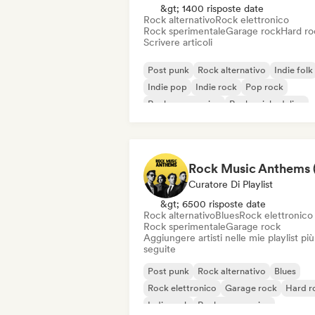
&gt; 1400 risposte date
Rock alternativo
Rock elettronico
Rock sperimentale
Garage rock
Hard ro
Scrivere articoli
Post punk
Rock alternativo
Indie folk
Indie pop
Indie rock
Pop rock
Rock progressivo
Rock psichedelico
Curatore Di Playlist
&gt; 6500 risposte date
Rock alternativo
Blues
Rock elettronico
Rock sperimentale
Garage rock
Aggiungere artisti nelle mie playlist più
seguite
Post punk
Rock alternativo
Blues
Rock elettronico
Garage rock
Hard r
Indie rock
Rock progressivo