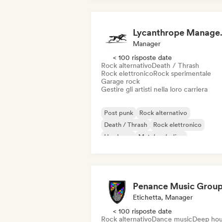
Lycan
Manager
< 100 risposte date
Rock alternativo
Death / Thrash
Rock elettronico
Rock sperimentale
Garage rock
Gestire gli artisti nella loro carriera
Post punk
Rock alternativo
Death / Thrash
Rock elettronico
Hardcore
Metal melodico
Metal / Heavy metal
Noise
Penance Music Grou
Etichetta, Manager
< 100 risposte date
Rock alternativo
Dance music
Deep ho