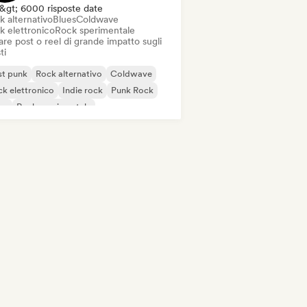
&gt; 6000 risposte date
k alternativo
Blues
Coldwave
k elettronico
Rock sperimentale
re post o reel di grande impatto sugli
ti
st punk
Rock alternativo
Coldwave
k elettronico
Indie rock
Punk Rock
es
Rock sperimentale