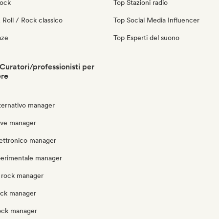
Rock
Top Stazioni radio
Roll / Rock classico
Top Social Media Influencer
aze
Top Esperti del suono
uratori/professionisti per
ere
lternativo manager
ave manager
lettronico manager
perimentale manager
 rock manager
ock manager
rock manager