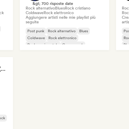
&gt; 700 risposte date
Rock alternativo
Blues
Rock cristiano
Roc
ck
Coldwave
Rock elettronico
Roc
Aggiungere artisti nelle mie playlist più
Crea
seguite
artis
Post punk
Rock alternativo
Blues
Po
Coldwave
Rock elettronico
Roc
Rock sperimentale
Garage rock
Blu
Indie rock
Rock Music Anthems (MonkeyPlaylists)
ock