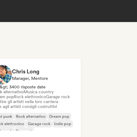
Chris Long
Manager, Mentore
&gt; 3400 risposte date
k alternativo
Musica country
am pop
Rock elettronico
Garage rock
ire gli artisti nella loro carriera
 agli artisti consigli costruttivi
st punk
Rock alternativo
Dream pop
k elettronico
Garage rock
Indie pop
ie rock
Pop rock