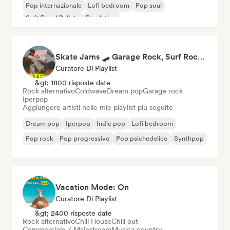
Pop internazionale
Lofi bedroom
Pop soul
Soft Pop / Ballata
Pop latino
Skate Jams 🛹 Garage Rock, Surf Rock & Neo-Psych
Curatore Di Playlist
&gt; 1800 risposte date
Rock alternativo
Coldwave
Dream pop
Garage rock
Iperpop
Aggiungere artisti nelle mie playlist più seguite
Dream pop
Iperpop
Indie pop
Lofi bedroom
Pop rock
Pop progressivo
Pop psichedelico
Synthpop
Vacation Mode: On
Curatore Di Playlist
&gt; 2400 risposte date
Rock alternativo
Chill House
Chill out
Commerciale / Mainstream
Musica country