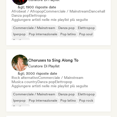
&gt; 1900 risposte date
Afrobeat / Afropop
Commerciale / Mainstream
Dancehall
Danza pop
Elettropop
Aggiungere artisti nelle mie playlist più seguite
Commerciale / Mainstream
Danza pop
Elettropop
Iperpop
Pop internazionale
Pop latino
Pop soul
Synthpop
Choruses to Sing Along To
Curatore Di Playlist
&gt; 3000 risposte date
Rock alternativo
Commerciale / Mainstream
Musica country
Danza pop
Elettropop
Aggiungere artisti nelle mie playlist più seguite
Commerciale / Mainstream
Danza pop
Elettropop
Iperpop
Pop internazionale
Pop latino
Pop rock
Synthpop