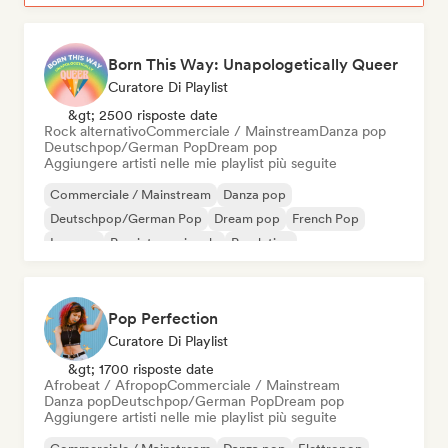
Born This Way: Unapologetically Queer
Curatore Di Playlist
&gt; 2500 risposte date
Rock alternativo
Commerciale / Mainstream
Danza pop
Deutschpop/German Pop
Dream pop
Aggiungere artisti nelle mie playlist più seguite
Commerciale / Mainstream
Danza pop
Deutschpop/German Pop
Dream pop
French Pop
Iperpop
Pop internazionale
Pop latino
Pop Perfection
Curatore Di Playlist
&gt; 1700 risposte date
Afrobeat / Afropop
Commerciale / Mainstream
Danza pop
Deutschpop/German Pop
Dream pop
Aggiungere artisti nelle mie playlist più seguite