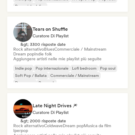
Pop psichedelico
Tears on Shuffle
Curatore Di Playlist
&gt; 3300 risposte date
Rock alternativo
Blues
Commerciale / Mainstream
Dream pop
Indie folk
Aggiungere artisti nelle mie playlist più seguite
Indie pop
Pop internazionale
Lofi bedroom
Pop soul
Soft Pop / Ballata
Commerciale / Mainstream
Dream pop
Pop rock
Late Night Drives 🎆
Curatore Di Playlist
&gt; 2000 risposte date
Rock alternativo
Coldwave
Dream pop
Musica da film
Iperpop