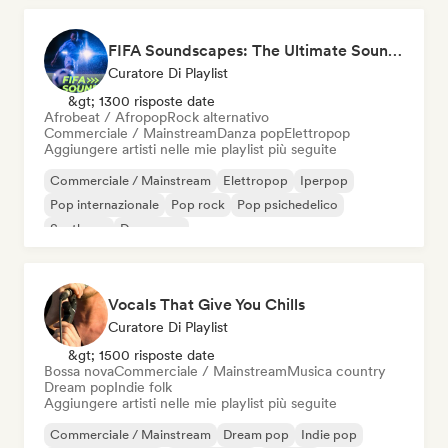
FIFA Soundscapes: The Ultimate Soundtrack ⚽️ Festival Indie, Electropop & Dance Anthems
Curatore Di Playlist
&gt; 1300 risposte date
Afrobeat / Afropop
Rock alternativo
Commerciale / Mainstream
Danza pop
Elettropop
Aggiungere artisti nelle mie playlist più seguite
Commerciale / Mainstream
Elettropop
Iperpop
Pop internazionale
Pop rock
Pop psichedelico
Synthpop
Danza pop
Vocals That Give You Chills
Curatore Di Playlist
&gt; 1500 risposte date
Bossa nova
Commerciale / Mainstream
Musica country
Dream pop
Indie folk
Aggiungere artisti nelle mie playlist più seguite
Commerciale / Mainstream
Dream pop
Indie pop