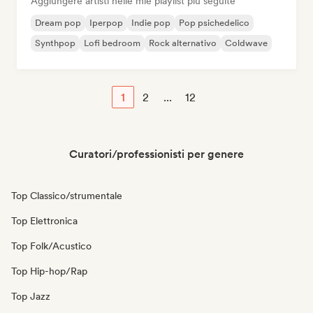
Aggiungere artisti nelle mie playlist più seguite
Dream pop
Iperpop
Indie pop
Pop psichedelico
Synthpop
Lofi bedroom
Rock alternativo
Coldwave
1
2
...
12
Curatori/professionisti per genere
Top Classico/strumentale
Top Elettronica
Top Folk/Acustico
Top Hip-hop/Rap
Top Jazz