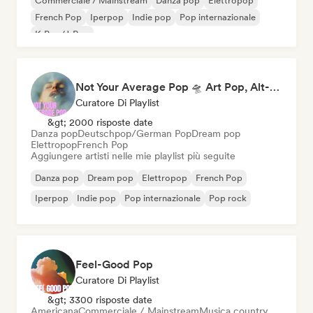
Commerciale / Mainstream
Danza pop
Elettropop
French Pop
Iperpop
Indie pop
Pop internazionale
K-Pop/J-Pop
Not Your Average Pop 🛸 Art Pop, Alt-Pop & Indie Pop
Curatore Di Playlist
&gt; 2000 risposte date
Danza pop
Deutschpop/German Pop
Dream pop
Elettropop
French Pop
Aggiungere artisti nelle mie playlist più seguite
Danza pop
Dream pop
Elettropop
French Pop
Iperpop
Indie pop
Pop internazionale
Pop rock
Feel-Good Pop
Curatore Di Playlist
&gt; 3300 risposte date
Americana
Commerciale / Mainstream
Musica country