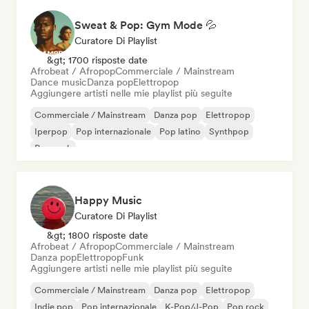
Sweat & Pop: Gym Mode 💦
Curatore Di Playlist
&gt; 1700 risposte date
Afrobeat / Afropop
Commerciale / Mainstream
Dance music
Danza pop
Elettropop
Aggiungere artisti nelle mie playlist più seguite
Commerciale / Mainstream
Danza pop
Elettropop
Iperpop
Pop internazionale
Pop latino
Synthpop
Pop rock
Happy Music
Curatore Di Playlist
&gt; 1800 risposte date
Afrobeat / Afropop
Commerciale / Mainstream
Danza pop
Elettropop
Funk
Aggiungere artisti nelle mie playlist più seguite
Commerciale / Mainstream
Danza pop
Elettropop
Indie pop
Pop internazionale
K-Pop/J-Pop
Pop rock