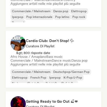
Aggiungere artisti nelle mie playlist più seguite
Commerciale / Mainstream
Danza pop
Elettropop
Iperpop
Pop internazionale
Pop latino
Pop rock
Pop soul
Cardio Club: Don't Stop! 💦
Curatore Di Playlist
&gt; 800 risposte date
Afro House / Amapiano
Bass music
Commerciale / Mainstream
Dance music
Danza pop
Aggiungere artisti nelle mie playlist più seguite
Commerciale / Mainstream
Deutschpop/German Pop
Elettropop
French Pop
Iperpop
K-Pop/J-Pop
Nederpop/Dutch Pop
Polski Pop/Polish Pop
Getting Ready to Go Out 🍒💋
Curatore Di Playlist