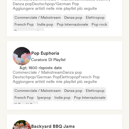
Danza pop
Deutschpop/German Pop
Aggiungere artisti nelle mie playlist più seguite
Commerciale / Mainstream
Danza pop
Elettropop
French Pop
Indie pop
Pop internazionale
Pop rock
Pop progressivo
Pop Euphoria
Curatore Di Playlist
&gt; 1800 risposte date
Commerciale / Mainstream
Danza pop
Deutschpop/German Pop
Elettropop
French Pop
Aggiungere artisti nelle mie playlist più seguite
Commerciale / Mainstream
Danza pop
Elettropop
French Pop
Iperpop
Indie pop
Pop internazionale
K-Pop/J-Pop
Backyard BBQ Jams