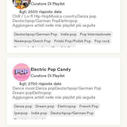
Curatore Di Playlist
&gt; 2500 risposte date
Chill / Lo-fi Hip-Hop
Musica country
Danza pop
Deutschpop/German Pop
Elettropop
Aggiungere artisti nelle mie playlist più seguite
Deutschpop/German Pop
Indie pop
Pop internazionale
Nederpop/Dutch Pop
Polski Pop/Polish Pop
Pop rock
Pop soul
Svenskpop/Swedish Pop
Electric Pop Candy
Curatore Di Playlist
&gt; 2700 risposte date
Dance music
Danza pop
Deutschpop/German Pop
Dream pop
Elettropop
Aggiungere artisti nelle mie playlist più seguite
Danza pop
Dream pop
Elettropop
French Pop
Iperpop
Indie pop
Deutschpop/German Pop
Pop internazionale