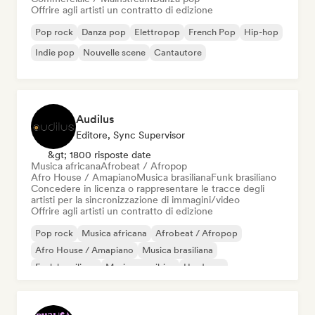
Offrire agli artisti un contratto di edizione
Pop rock
Danza pop
Elettropop
French Pop
Hip-hop
Indie pop
Nouvelle scene
Cantautore
Audilus
Editore, Sync Supervisor
&gt; 1800 risposte date
Musica africana
Afrobeat / Afropop
Afro House / Amapiano
Musica brasiliana
Funk brasiliano
Concedere in licenza o rappresentare le tracce degli
artisti per la sincronizzazione di immagini/video
Offrire agli artisti un contratto di edizione
Pop rock
Musica africana
Afrobeat / Afropop
Afro House / Amapiano
Musica brasiliana
Funk brasiliano
Musica caraibica
Hardcore