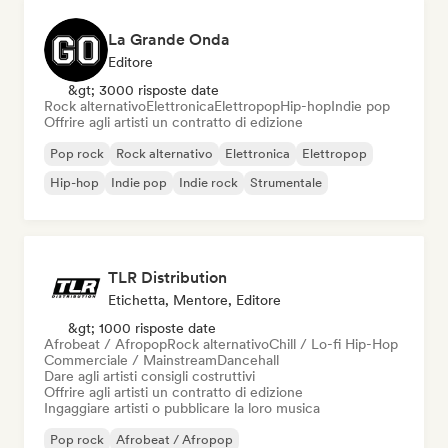
La Grande Onda
Editore
&gt; 3000 risposte date
Rock alternativo
Elettronica
Elettropop
Hip-hop
Indie pop
Offrire agli artisti un contratto di edizione
Pop rock
Rock alternativo
Elettronica
Elettropop
Hip-hop
Indie pop
Indie rock
Strumentale
TLR Distribution
Etichetta, Mentore, Editore
&gt; 1000 risposte date
Afrobeat / Afropop
Rock alternativo
Chill / Lo-fi Hip-Hop
Commerciale / Mainstream
Dancehall
Dare agli artisti consigli costruttivi
Offrire agli artisti un contratto di edizione
Ingaggiare artisti o pubblicare la loro musica
Pop rock
Afrobeat / Afropop