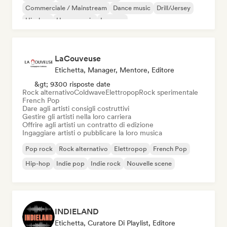
Commerciale / Mainstream
Dance music
Drill/Jersey
Hip-hop
House music
Iperpop
LaCouveuse
Etichetta, Manager, Mentore, Editore
&gt; 9300 risposte date
Rock alternativo
Coldwave
Elettropop
Rock sperimentale
French Pop
Dare agli artisti consigli costruttivi
Gestire gli artisti nella loro carriera
Offrire agli artisti un contratto di edizione
Ingaggiare artisti o pubblicare la loro musica
Pop rock
Rock alternativo
Elettropop
French Pop
Hip-hop
Indie pop
Indie rock
Nouvelle scene
INDIELAND
Etichetta, Curatore Di Playlist, Editore