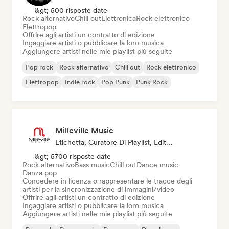
&gt; 500 risposte date
Rock alternativo
Chill out
Elettronica
Rock elettronico
Elettropop
Offrire agli artisti un contratto di edizione
Ingaggiare artisti o pubblicare la loro musica
Aggiungere artisti nelle mie playlist più seguite
Pop rock
Rock alternativo
Chill out
Rock elettronico
Elettropop
Indie rock
Pop Punk
Punk Rock
Milleville Music
Etichetta, Curatore Di Playlist, Editore, Sync Supervisor
&gt; 5700 risposte date
Rock alternativo
Bass music
Chill out
Dance music
Danza pop
Concedere in licenza o rappresentare le tracce degli
artisti per la sincronizzazione di immagini/video
Offrire agli artisti un contratto di edizione
Ingaggiare artisti o pubblicare la loro musica
Aggiungere artisti nelle mie playlist più seguite