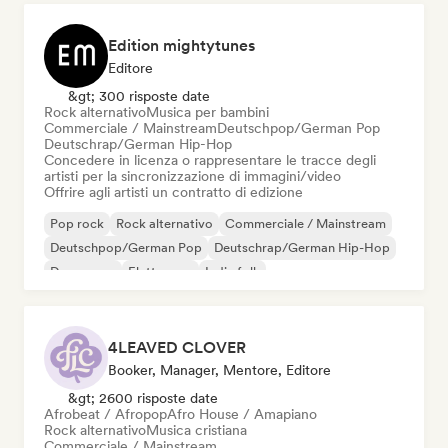
Edition mightytunes
Editore
&gt; 300 risposte date
Rock alternativo
Musica per bambini
Commerciale / Mainstream
Deutschpop/German Pop
Deutschrap/German Hip-Hop
Concedere in licenza o rappresentare le tracce degli
artisti per la sincronizzazione di immagini/video
Offrire agli artisti un contratto di edizione
Pop rock
Rock alternativo
Commerciale / Mainstream
Deutschpop/German Pop
Deutschrap/German Hip-Hop
Dream pop
Elettropop
Indie folk
4LEAVED CLOVER
Booker, Manager, Mentore, Editore
&gt; 2600 risposte date
Afrobeat / Afropop
Afro House / Amapiano
Rock alternativo
Musica cristiana
Commerciale / Mainstream