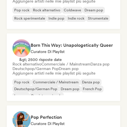
Aggiungere artisti nelle mie playlist più seguite
Pop rock
Rock alternativo
Coldwave
Dream pop
Rock sperimentale
Indie pop
Indie rock
Strumentale
Born This Way: Unapologetically Queer
Curatore Di Playlist
&gt; 2500 risposte date
Rock alternativo
Commerciale / Mainstream
Danza pop
Deutschpop/German Pop
Dream pop
Aggiungere artisti nelle mie playlist più seguite
Pop rock
Commerciale / Mainstream
Danza pop
Deutschpop/German Pop
Dream pop
French Pop
Iperpop
Pop internazionale
Pop Perfection
Curatore Di Playlist