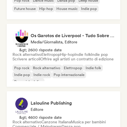
Pop rock
Dance music
Danza pop
Deep house
Future house
Hip-hop
House music
Indie pop
Os Garotos de Liverpool - Tudo Sobre Música
Media/Giornalista, Editore
&gt; 2600 risposte date
Rock alternativo
Elettropop
Hip-hop
Indie folk
Indie pop
Scrivere articoli
Offrire agli artisti un contratto di edizione
Pop rock
Rock alternativo
Elettropop
Indie folk
Indie pop
Indie rock
Pop internazionale
Pop psichedelico
Lalouline Publishing
Editore
&gt; 4600 risposte date
Rock alternativo
Canzone Italiana
Musica per bambini
Commerciale / Mainstream
Danza pop