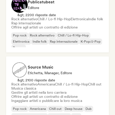
Publicatubeat
Editore
&gt; 2200 risposte date
Rock alternativo
Chill / Lo-fi Hip-Hop
Elettronica
Indie folk
Rap internazionale
Offrire agli artisti un contratto di edizione
Pop rock
Rock alternativo
Chill / Lo-fi Hip-Hop
Elettronica
Indie folk
Rap internazionale
K-Pop/J-Pop
Reggae
Source Music
Etichetta, Manager, Editore
&gt; 2100 risposte date
Rock alternativo
Americana
Chill / Lo-fi Hip-Hop
Chill out
Musica classica
Gestire gli artisti nella loro carriera
Offrire agli artisti un contratto di edizione
Ingaggiare artisti o pubblicare la loro musica
Pop rock
Americana
Chill out
Deep house
Dub