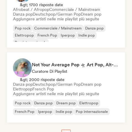
&gt; 1700 risposte date
Afrobeat / Afropop
Commerciale / Mainstream
Danza pop
Deutschpop/German Pop
Dream pop
Aggiungere artisti nelle mie playlist più seguite
Pop rock
Commerciale / Mainstream
Danza pop
Elettropop
French Pop
Iperpop
Indie pop
Pop internazionale
Not Your Average Pop 🛸 Art Pop, Alt-Pop & Indie Pop
Curatore Di Playlist
&gt; 2000 risposte date
Danza pop
Deutschpop/German Pop
Dream pop
Elettropop
French Pop
Aggiungere artisti nelle mie playlist più seguite
Pop rock
Danza pop
Dream pop
Elettropop
French Pop
Iperpop
Indie pop
Pop internazionale