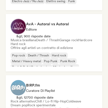
Electro Jazz / Nu Jazz
Elettro swing
Funk
AvA - Autoral vs Autoral
Editore
&gt; 900 risposte date
Musica brasiliana
Death / Thrash
Garage rock
Hardcore
Hard rock
Offrire agli artisti un contratto di edizione
Pop rock
Death / Thrash
Hard rock
Metal / Heavy metal
Pop Punk
Punk Rock
Rock & Roll / Rock classico
Musica brasiliana
BIRP.fm
Curatore Di Playlist
&gt; 12700 risposte date
Rock alternativo
Chill / Lo-fi Hip-Hop
Coldwave
Dream pop
Rock sperimentale