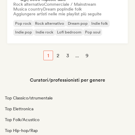
Rock alternativo
Commerciale / Mainstream
Musica country
Dream pop
Indie folk
Aggiungere artisti nelle mie playlist più seguite
Pop rock
Rock alternativo
Dream pop
Indie folk
Indie pop
Indie rock
Lofi bedroom
Pop soul
1
2
3
...
9
Curatori/professionisti per genere
Top Classico/strumentale
Top Elettronica
Top Folk/Acustico
Top Hip-hop/Rap