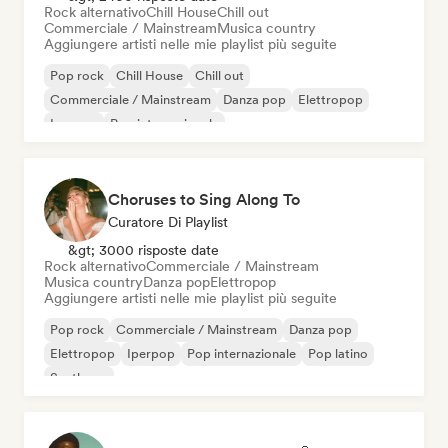
Rock alternativo
Chill House
Chill out
Commerciale / Mainstream
Musica country
Aggiungere artisti nelle mie playlist più seguite
Pop rock
Chill House
Chill out
Commerciale / Mainstream
Danza pop
Elettropop
Iperpop
Pop internazionale
Choruses to Sing Along To
Curatore Di Playlist
&gt; 3000 risposte date
Rock alternativo
Commerciale / Mainstream
Musica country
Danza pop
Elettropop
Aggiungere artisti nelle mie playlist più seguite
Pop rock
Commerciale / Mainstream
Danza pop
Elettropop
Iperpop
Pop internazionale
Pop latino
Synthpop