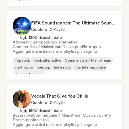
Indie pop
FIFA Soundscapes: The Ultimate Soundtrack ⚽️ Festival Indie, Electropop & Dance Anthems
Curatore Di Playlist
&gt; 1300 risposte date
Afrobeat / Afropop
Rock alternativo
Commerciale / Mainstream
Danza pop
Elettropop
Aggiungere artisti nelle mie playlist più seguite
Pop rock
Rock alternativo
Commerciale / Mainstream
Elettropop
Iperpop
Indie rock
Pop internazionale
Pop psichedelico
Vocals That Give You Chills
Curatore Di Playlist
&gt; 1500 risposte date
Bossa nova
Commerciale / Mainstream
Musica country
Dream pop
Indie folk
Aggiungere artisti nelle mie playlist più seguite