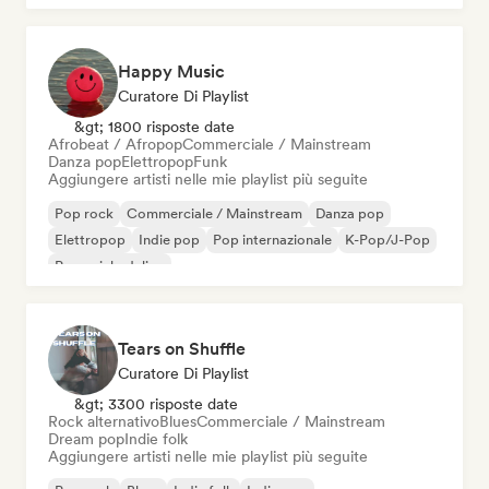
Happy Music
Curatore Di Playlist
&gt; 1800 risposte date
Afrobeat / Afropop
Commerciale / Mainstream
Danza pop
Elettropop
Funk
Aggiungere artisti nelle mie playlist più seguite
Pop rock
Commerciale / Mainstream
Danza pop
Elettropop
Indie pop
Pop internazionale
K-Pop/J-Pop
Pop psichedelico
Tears on Shuffle
Curatore Di Playlist
&gt; 3300 risposte date
Rock alternativo
Blues
Commerciale / Mainstream
Dream pop
Indie folk
Aggiungere artisti nelle mie playlist più seguite