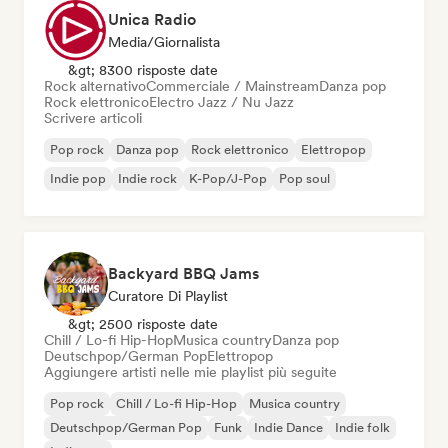
Unica Radio
Media/Giornalista
&gt; 8300 risposte date
Rock alternativo
Commerciale / Mainstream
Danza pop
Rock elettronico
Electro Jazz / Nu Jazz
Scrivere articoli
Pop rock
Danza pop
Rock elettronico
Elettropop
Indie pop
Indie rock
K-Pop/J-Pop
Pop soul
Backyard BBQ Jams
Curatore Di Playlist
&gt; 2500 risposte date
Chill / Lo-fi Hip-Hop
Musica country
Danza pop
Deutschpop/German Pop
Elettropop
Aggiungere artisti nelle mie playlist più seguite
Pop rock
Chill / Lo-fi Hip-Hop
Musica country
Deutschpop/German Pop
Funk
Indie Dance
Indie folk