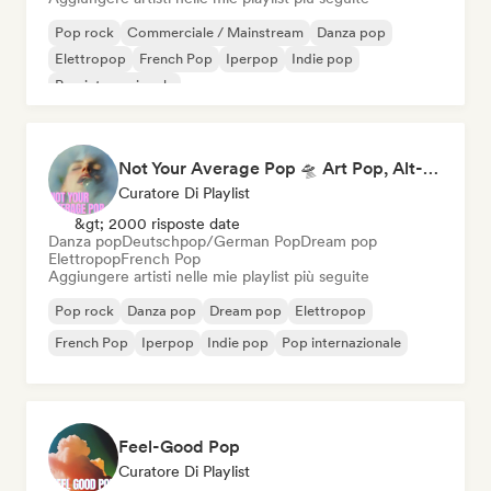
Pop rock
Commerciale / Mainstream
Danza pop
Elettropop
French Pop
Iperpop
Indie pop
Pop internazionale
Not Your Average Pop 🛸 Art Pop, Alt-Pop & Indie Pop
Curatore Di Playlist
&gt; 2000 risposte date
Danza pop
Deutschpop/German Pop
Dream pop
Elettropop
French Pop
Aggiungere artisti nelle mie playlist più seguite
Pop rock
Danza pop
Dream pop
Elettropop
French Pop
Iperpop
Indie pop
Pop internazionale
Feel-Good Pop
Curatore Di Playlist