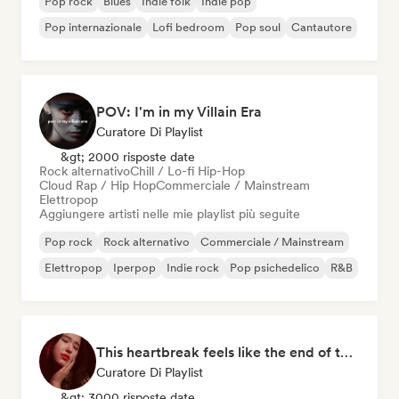
Pop rock
Blues
Indie folk
Indie pop
Pop internazionale
Lofi bedroom
Pop soul
Cantautore
POV: I'm in my Villain Era
Curatore Di Playlist
&gt; 2000 risposte date
Rock alternativo
Chill / Lo-fi Hip-Hop
Cloud Rap / Hip Hop
Commerciale / Mainstream
Elettropop
Aggiungere artisti nelle mie playlist più seguite
Pop rock
Rock alternativo
Commerciale / Mainstream
Elettropop
Iperpop
Indie rock
Pop psichedelico
R&B
This heartbreak feels like the end of the world
Curatore Di Playlist
&gt; 3000 risposte date