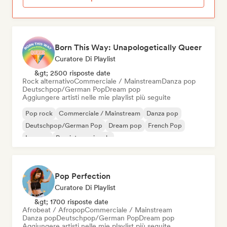
Born This Way: Unapologetically Queer
Curatore Di Playlist
&gt; 2500 risposte date
Rock alternativo
Commerciale / Mainstream
Danza pop
Deutschpop/German Pop
Dream pop
Aggiungere artisti nelle mie playlist più seguite
Pop rock
Commerciale / Mainstream
Danza pop
Deutschpop/German Pop
Dream pop
French Pop
Iperpop
Pop internazionale
Pop Perfection
Curatore Di Playlist
&gt; 1700 risposte date
Afrobeat / Afropop
Commerciale / Mainstream
Danza pop
Deutschpop/German Pop
Dream pop
Aggiungere artisti nelle mie playlist più seguite