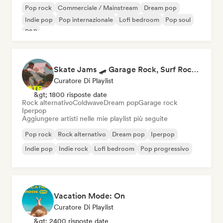
Pop rock
Commerciale / Mainstream
Dream pop
Indie pop
Pop internazionale
Lofi bedroom
Pop soul
R&B
Skate Jams 🛹 Garage Rock, Surf Rock & Neo-Psych
Curatore Di Playlist
&gt; 1800 risposte date
Rock alternativo
Coldwave
Dream pop
Garage rock
Iperpop
Aggiungere artisti nelle mie playlist più seguite
Pop rock
Rock alternativo
Dream pop
Iperpop
Indie pop
Indie rock
Lofi bedroom
Pop progressivo
Vacation Mode: On
Curatore Di Playlist
&gt; 2400 risposte date