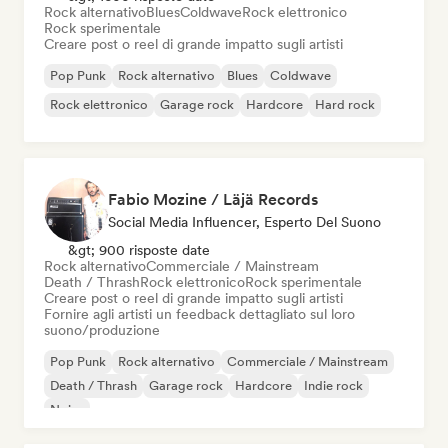
Rock alternativo
Blues
Coldwave
Rock elettronico
Rock sperimentale
Creare post o reel di grande impatto sugli artisti
Pop Punk
Rock alternativo
Blues
Coldwave
Rock elettronico
Garage rock
Hardcore
Hard rock
Fabio Mozine / Läjä Records
Social Media Influencer, Esperto Del Suono
&gt; 900 risposte date
Rock alternativo
Commerciale / Mainstream
Death / Thrash
Rock elettronico
Rock sperimentale
Creare post o reel di grande impatto sugli artisti
Fornire agli artisti un feedback dettagliato sul loro
suono/produzione
Pop Punk
Rock alternativo
Commerciale / Mainstream
Death / Thrash
Garage rock
Hardcore
Indie rock
Noise