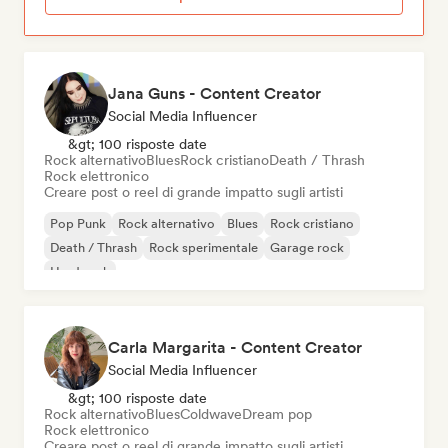
Jana Guns - Content Creator
Social Media Influencer
&gt; 100 risposte date
Rock alternativo
Blues
Rock cristiano
Death / Thrash
Rock elettronico
Creare post o reel di grande impatto sugli artisti
Pop Punk
Rock alternativo
Blues
Rock cristiano
Death / Thrash
Rock sperimentale
Garage rock
Hard rock
Carla Margarita - Content Creator
Social Media Influencer
&gt; 100 risposte date
Rock alternativo
Blues
Coldwave
Dream pop
Rock elettronico
Creare post o reel di grande impatto sugli artisti