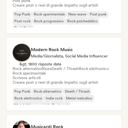
Post punk
Creare post o reel di grande impatto sugli artisti
Pop Punk
Rock sperimentale
New wave
Post punk
Post rock
Rock progressivo
Rock psichedelico
Punk Rock
Modern Rock Music
Media/Giornalista, Social Media Influencer
&gt; 1800 risposte date
Rock alternativo
Blues
Death / Thrash
Rock elettronico
Rock sperimentale
Scrivere articoli
Creare post o reel di grande impatto sugli artisti
Pop Punk
Rock alternativo
Death / Thrash
Rock elettronico
Indie rock
Metal melodico
Metal / Heavy metal
Post punk
Musicardí Rock