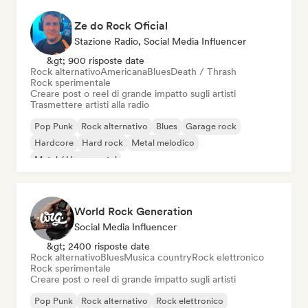
Ze do Rock Oficial
Stazione Radio, Social Media Influencer
&gt; 900 risposte date
Rock alternativo
Americana
Blues
Death / Thrash
Rock sperimentale
Creare post o reel di grande impatto sugli artisti
Trasmettere artisti alla radio
Pop Punk
Rock alternativo
Blues
Garage rock
Hardcore
Hard rock
Metal melodico
Metal / Heavy metal
World Rock Generation
Social Media Influencer
&gt; 2400 risposte date
Rock alternativo
Blues
Musica country
Rock elettronico
Rock sperimentale
Creare post o reel di grande impatto sugli artisti
Pop Punk
Rock alternativo
Rock elettronico