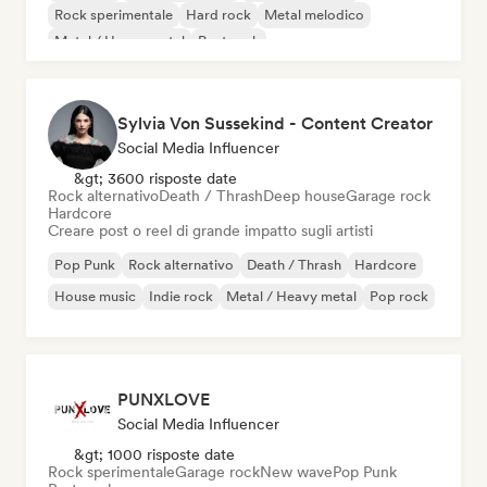
Rock sperimentale
Hard rock
Metal melodico
Metal / Heavy metal
Post rock
Sylvia Von Sussekind - Content Creator
Social Media Influencer
&gt; 3600 risposte date
Rock alternativo
Death / Thrash
Deep house
Garage rock
Hardcore
Creare post o reel di grande impatto sugli artisti
Pop Punk
Rock alternativo
Death / Thrash
Hardcore
House music
Indie rock
Metal / Heavy metal
Pop rock
PUNXLOVE
Social Media Influencer
&gt; 1000 risposte date
Rock sperimentale
Garage rock
New wave
Pop Punk