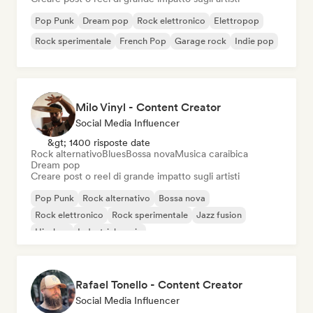
Pop Punk
Dream pop
Rock elettronico
Elettropop
Rock sperimentale
French Pop
Garage rock
Indie pop
Milo Vinyl - Content Creator
Social Media Influencer
&gt; 1400 risposte date
Rock alternativo
Blues
Bossa nova
Musica caraibica
Dream pop
Creare post o reel di grande impatto sugli artisti
Pop Punk
Rock alternativo
Bossa nova
Rock elettronico
Rock sperimentale
Jazz fusion
Hip-hop
Industrial music
Rafael Tonello - Content Creator
Social Media Influencer