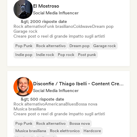
El Mostroso
Social Media Influencer
&gt; 2000 risposte date
Rock alternativo
Funk brasiliano
Coldwave
Dream pop
Garage rock
Creare post o reel di grande impatto sugli artisti
Pop Punk
Rock alternativo
Dream pop
Garage rock
Indie pop
Indie rock
Pop rock
Post punk
Disconfie / Thiago Ibelli - Content Creator
Social Media Influencer
&gt; 500 risposte date
Rock alternativo
Americana
Blues
Bossa nova
Musica brasiliana
Creare post o reel di grande impatto sugli artisti
Pop Punk
Rock alternativo
Bossa nova
Musica brasiliana
Rock elettronico
Hardcore