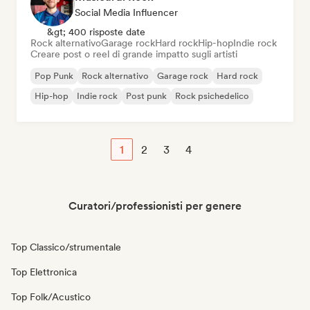
Social Media Influencer
&gt; 400 risposte date
Rock alternativo
Garage rock
Hard rock
Hip-hop
Indie rock
Creare post o reel di grande impatto sugli artisti
Pop Punk
Rock alternativo
Garage rock
Hard rock
Hip-hop
Indie rock
Post punk
Rock psichedelico
1
2
3
4
Curatori/professionisti per genere
Top Classico/strumentale
Top Elettronica
Top Folk/Acustico