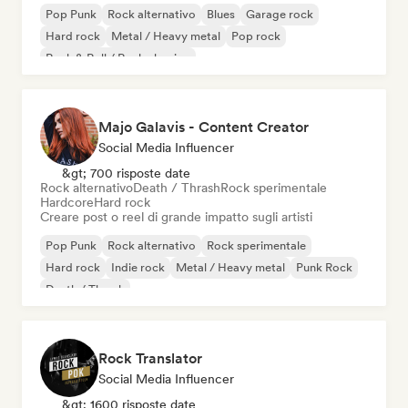
Pop Punk
Rock alternativo
Blues
Garage rock
Hard rock
Metal / Heavy metal
Pop rock
Rock & Roll / Rock classico
Majo Galavis - Content Creator
Social Media Influencer
&gt; 700 risposte date
Rock alternativo
Death / Thrash
Rock sperimentale
Hardcore
Hard rock
Creare post o reel di grande impatto sugli artisti
Pop Punk
Rock alternativo
Rock sperimentale
Hard rock
Indie rock
Metal / Heavy metal
Punk Rock
Death / Thrash
Rock Translator
Social Media Influencer
&gt; 1600 risposte date