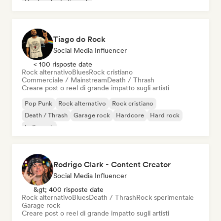
Hard rock
Indie rock
Tiago do Rock
Social Media Influencer
< 100 risposte date
Rock alternativo
Blues
Rock cristiano
Commerciale / Mainstream
Death / Thrash
Creare post o reel di grande impatto sugli artisti
Pop Punk
Rock alternativo
Rock cristiano
Death / Thrash
Garage rock
Hardcore
Hard rock
Indie rock
Rodrigo Clark - Content Creator
Social Media Influencer
&gt; 400 risposte date
Rock alternativo
Blues
Death / Thrash
Rock sperimentale
Garage rock
Creare post o reel di grande impatto sugli artisti