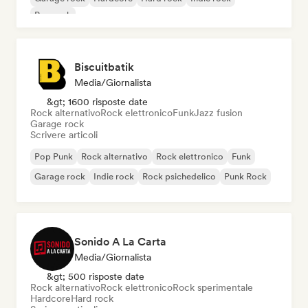
Pop rock
Biscuitbatik
Media/Giornalista
&gt; 1600 risposte date
Rock alternativo
Rock elettronico
Funk
Jazz fusion
Garage rock
Scrivere articoli
Pop Punk
Rock alternativo
Rock elettronico
Funk
Garage rock
Indie rock
Rock psichedelico
Punk Rock
Sonido A La Carta
Media/Giornalista
&gt; 500 risposte date
Rock alternativo
Rock elettronico
Rock sperimentale
Hardcore
Hard rock