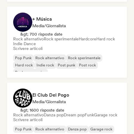
+ Música
Media/Giornalista
&gt; 700 risposte date
Rock alternativo
Rock sperimentale
Hardcore
Hard rock
Indie Dance
Scrivere articoli
Pop Punk
Rock alternativo
Rock sperimentale
Hard rock
Indie rock
Post punk
Post rock
Rock progressivo
El Club Del Pogo
Media/Giornalista
&gt; 1600 risposte date
Rock alternativo
Danza pop
Dream pop
Funk
Garage rock
Scrivere articoli
Pop Punk
Rock alternativo
Danza pop
Garage rock