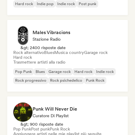
Hard rock
Indie pop
Indie rock
Post punk
Males Vibracions
Stazione Radio
&gt; 2400 risposte date
Rock alternativo
Blues
Musica country
Garage rock
Hard rock
Trasmettere artisti alla radio
Pop Punk
Blues
Garage rock
Hard rock
Indie rock
Rock progressivo
Rock psichedelico
Punk Rock
Punk Will Never Die
Curatore Di Playlist
&gt; 900 risposte date
Pop Punk
Post punk
Punk Rock
Aggiungere artisti nelle mie playlist più seguite