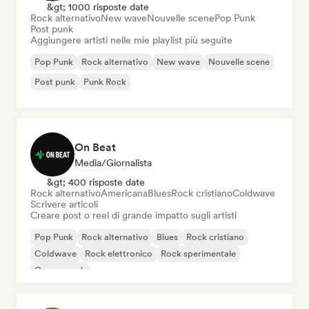
&gt; 1000 risposte date
Rock alternativo
New wave
Nouvelle scene
Pop Punk
Post punk
Aggiungere artisti nelle mie playlist più seguite
Pop Punk
Rock alternativo
New wave
Nouvelle scene
Post punk
Punk Rock
On Beat
Media/Giornalista
&gt; 400 risposte date
Rock alternativo
Americana
Blues
Rock cristiano
Coldwave
Scrivere articoli
Creare post o reel di grande impatto sugli artisti
Pop Punk
Rock alternativo
Blues
Rock cristiano
Coldwave
Rock elettronico
Rock sperimentale
Garage rock