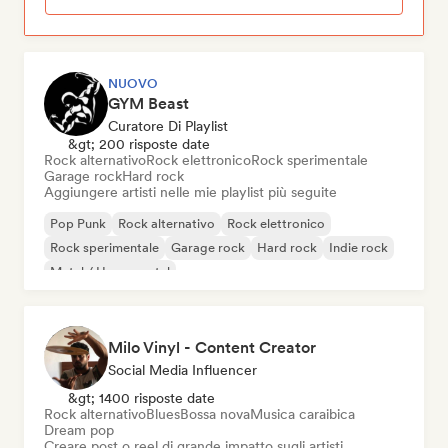
NUOVO
GYM Beast
Curatore Di Playlist
&gt; 200 risposte date
Rock alternativo
Rock elettronico
Rock sperimentale
Garage rock
Hard rock
Aggiungere artisti nelle mie playlist più seguite
Pop Punk
Rock alternativo
Rock elettronico
Rock sperimentale
Garage rock
Hard rock
Indie rock
Metal / Heavy metal
Milo Vinyl - Content Creator
Social Media Influencer
&gt; 1400 risposte date
Rock alternativo
Blues
Bossa nova
Musica caraibica
Dream pop
Creare post o reel di grande impatto sugli artisti