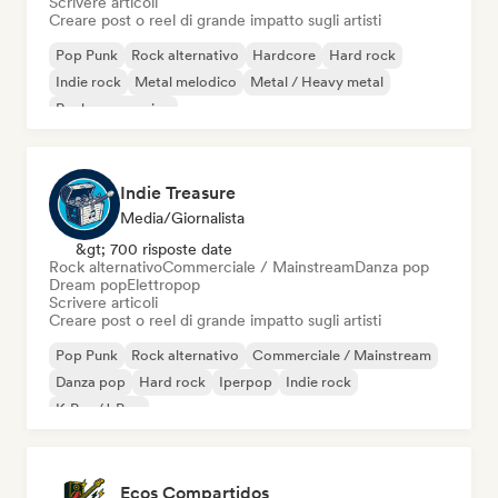
Scrivere articoli
Creare post o reel di grande impatto sugli artisti
Pop Punk
Rock alternativo
Hardcore
Hard rock
Indie rock
Metal melodico
Metal / Heavy metal
Rock progressivo
Indie Treasure
Media/Giornalista
&gt; 700 risposte date
Rock alternativo
Commerciale / Mainstream
Danza pop
Dream pop
Elettropop
Scrivere articoli
Creare post o reel di grande impatto sugli artisti
Pop Punk
Rock alternativo
Commerciale / Mainstream
Danza pop
Hard rock
Iperpop
Indie rock
K-Pop/J-Pop
Ecos Compartidos