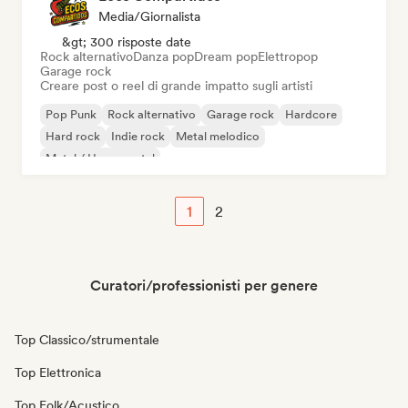
Media/Giornalista
&gt; 300 risposte date
Rock alternativo
Danza pop
Dream pop
Elettropop
Garage rock
Creare post o reel di grande impatto sugli artisti
Pop Punk
Rock alternativo
Garage rock
Hardcore
Hard rock
Indie rock
Metal melodico
Metal / Heavy metal
1
2
Curatori/professionisti per genere
Top Classico/strumentale
Top Elettronica
Top Folk/Acustico