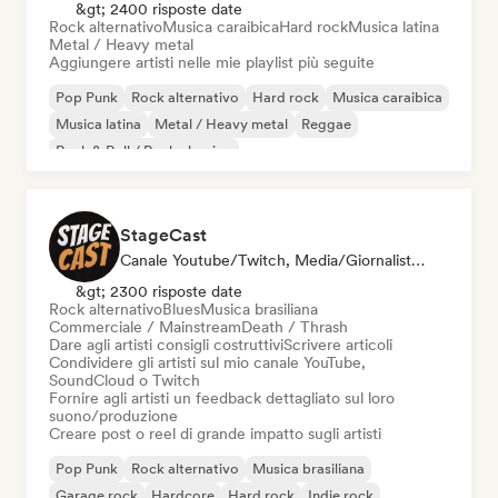
&gt; 2400 risposte date
Rock alternativo
Musica caraibica
Hard rock
Musica latina
Metal / Heavy metal
Aggiungere artisti nelle mie playlist più seguite
Pop Punk
Rock alternativo
Hard rock
Musica caraibica
Musica latina
Metal / Heavy metal
Reggae
Rock & Roll / Rock classico
StageCast
Canale Youtube/Twitch, Media/Giornalista, Mentore, Social Media Influencer, Esperto Del Suono
&gt; 2300 risposte date
Rock alternativo
Blues
Musica brasiliana
Commerciale / Mainstream
Death / Thrash
Dare agli artisti consigli costruttivi
Scrivere articoli
Condividere gli artisti sul mio canale YouTube,
SoundCloud o Twitch
Fornire agli artisti un feedback dettagliato sul loro
suono/produzione
Creare post o reel di grande impatto sugli artisti
Pop Punk
Rock alternativo
Musica brasiliana
Garage rock
Hardcore
Hard rock
Indie rock