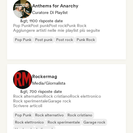
Anthems for Anarchy
Curatore Di Playlist
&gt; 1100 risposte date
Pop Punk
Post punk
Post rock
Punk Rock
Aggiungere artisti nelle mie playlist più seguite
Pop Punk
Post punk
Post rock
Punk Rock
Rockermag
Media/Giornalista
&gt; 700 risposte date
Rock alternativo
Rock cristiano
Rock elettronico
Rock sperimentale
Garage rock
Scrivere articoli
Pop Punk
Rock alternativo
Rock cristiano
Rock elettronico
Rock sperimentale
Garage rock
Hard rock
Indie rock