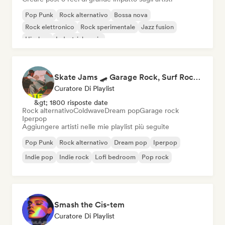
Pop Punk
Rock alternativo
Bossa nova
Rock elettronico
Rock sperimentale
Jazz fusion
Hip-hop
Industrial music
Skate Jams 🛹 Garage Rock, Surf Rock & Neo-Psych
Curatore Di Playlist
&gt; 1800 risposte date
Rock alternativo
Coldwave
Dream pop
Garage rock
Iperpop
Aggiungere artisti nelle mie playlist più seguite
Pop Punk
Rock alternativo
Dream pop
Iperpop
Indie pop
Indie rock
Lofi bedroom
Pop rock
Smash the Cis-tem
Curatore Di Playlist