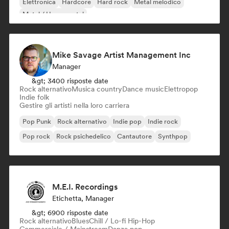
Elettronica
Hardcore
Hard rock
Metal melodico
Metal / Heavy metal
Mike Savage Artist Management Inc
Manager
&gt; 3400 risposte date
Rock alternativo
Musica country
Dance music
Elettropop
Indie folk
Gestire gli artisti nella loro carriera
Pop Punk
Rock alternativo
Indie pop
Indie rock
Pop rock
Rock psichedelico
Cantautore
Synthpop
M.E.I. Recordings
Etichetta, Manager
&gt; 6900 risposte date
Rock alternativo
Blues
Chill / Lo-fi Hip-Hop