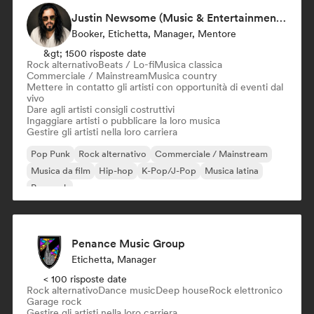
Justin Newsome (Music & Entertainment Executive | A&R, Artist Development & Partnerships | Applied AI & Systems Strategy)
Booker, Etichetta, Manager, Mentore
&gt; 1500 risposte date
Rock alternativo
Beats / Lo-fi
Musica classica
Commerciale / Mainstream
Musica country
Mettere in contatto gli artisti con opportunità di eventi dal
vivo
Dare agli artisti consigli costruttivi
Ingaggiare artisti o pubblicare la loro musica
Gestire gli artisti nella loro carriera
Pop Punk
Rock alternativo
Commerciale / Mainstream
Musica da film
Hip-hop
K-Pop/J-Pop
Musica latina
Pop rock
Penance Music Group
Etichetta, Manager
< 100 risposte date
Rock alternativo
Dance music
Deep house
Rock elettronico
Garage rock
Gestire gli artisti nella loro carriera