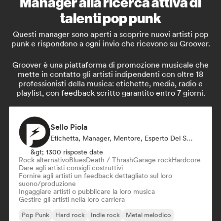
Manager alla ricerca attiva di
talenti pop punk
Questi manager sono aperti a scoprire nuovi artisti pop
punk e rispondono a ogni invio che ricevono su Groover.
Groover è una piattaforma di promozione musicale che
mette in contatto gli artisti indipendenti con oltre 18
professionisti della musica: etichette, media, radio e
playlist, con feedback scritto garantito entro 7 giorni.
Sello Piola
Etichetta, Manager, Mentore, Esperto Del Suono
&gt; 1300 risposte date
Rock alternativo
Blues
Death / Thrash
Garage rock
Hardcore
Dare agli artisti consigli costruttivi
Fornire agli artisti un feedback dettagliato sul loro
suono/produzione
Ingaggiare artisti o pubblicare la loro musica
Gestire gli artisti nella loro carriera
Pop Punk
Hard rock
Indie rock
Metal melodico