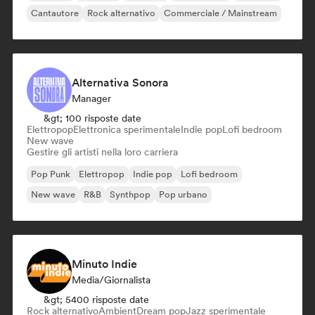
Cantautore
Rock alternativo
Commerciale / Mainstream
Alternativa Sonora
Manager
&gt; 100 risposte date
Elettropop
Elettronica sperimentale
Indie pop
Lofi bedroom
New wave
Gestire gli artisti nella loro carriera
Pop Punk
Elettropop
Indie pop
Lofi bedroom
New wave
R&B
Synthpop
Pop urbano
Minuto Indie
Media/Giornalista
&gt; 5400 risposte date
Rock alternativo
Ambient
Dream pop
Jazz sperimentale