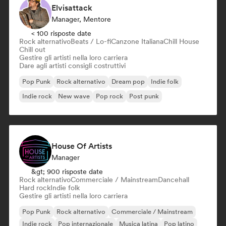
Elvisattack
Manager, Mentore
< 100 risposte date
Rock alternativo
Beats / Lo-fi
Canzone Italiana
Chill House
Chill out
Gestire gli artisti nella loro carriera
Dare agli artisti consigli costruttivi
Pop Punk
Rock alternativo
Dream pop
Indie folk
Indie rock
New wave
Pop rock
Post punk
House Of Artists
Manager
&gt; 900 risposte date
Rock alternativo
Commerciale / Mainstream
Dancehall
Hard rock
Indie folk
Gestire gli artisti nella loro carriera
Pop Punk
Rock alternativo
Commerciale / Mainstream
Indie rock
Pop internazionale
Musica latina
Pop latino