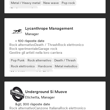
Metal / Heavy metal
New wave
Pop rock
Rock progressivo
Lycanthrope Management
Manager
< 100 risposte date
Rock alternativo
Death / Thrash
Rock elettronico
Rock sperimentale
Garage rock
Gestire gli artisti nella loro carriera
Pop Punk
Rock alternativo
Death / Thrash
Rock elettronico
Hardcore
Metal melodico
Metal / Heavy metal
Noise
Underground Si Muove
Etichetta, Manager
&gt; 300 risposte date
Rock alternativo
Canzone Italiana
Rock elettronico