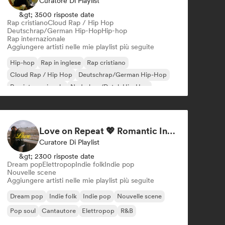
Curatore Di Playlist
&gt; 3500 risposte date
Rap cristiano
Cloud Rap / Hip Hop
Deutschrap/German Hip-Hop
Hip-hop
Rap internazionale
Aggiungere artisti nelle mie playlist più seguite
Hip-hop
Rap in inglese
Rap cristiano
Cloud Rap / Hip Hop
Deutschrap/German Hip-Hop
Rap internazionale
Nederhop/Dutch Hip-Hop
Rap francese
Love on Repeat 💖 Romantic Indie Pop, Neo Soul & Singer-Songwriter
Curatore Di Playlist
&gt; 2300 risposte date
Dream pop
Elettropop
Indie folk
Indie pop
Nouvelle scene
Aggiungere artisti nelle mie playlist più seguite
Dream pop
Indie folk
Indie pop
Nouvelle scene
Pop soul
Cantautore
Elettropop
R&B