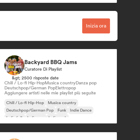
Inizia ora
Backyard BBQ Jams
Curatore Di Playlist
&gt; 2500 risposte date
Chill / Lo-fi Hip-Hop
Musica country
Danza pop
Deutschpop/German Pop
Elettropop
Aggiungere artisti nelle mie playlist più seguite
Chill / Lo-fi Hip-Hop
Musica country
Deutschpop/German Pop
Funk
Indie Dance
Indie folk
Indie pop
Indie rock