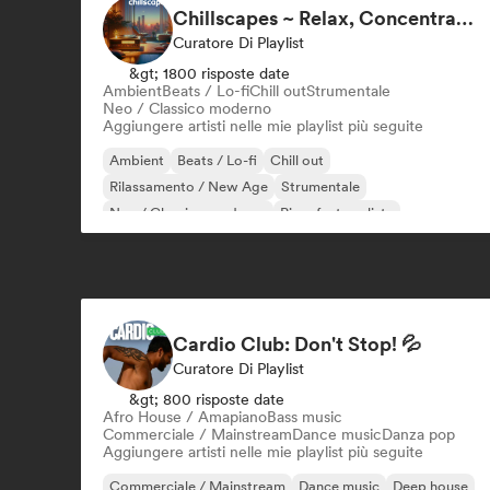
Chillscapes ~ Relax, Concentrate, Meditate, Sleep, Dream
Curatore Di Playlist
&gt; 1800 risposte date
Ambient
Beats / Lo-fi
Chill out
Strumentale
Neo / Classico moderno
Aggiungere artisti nelle mie playlist più seguite
Ambient
Beats / Lo-fi
Chill out
Rilassamento / New Age
Strumentale
Neo / Classico moderno
Pianoforte solista
Cardio Club: Don't Stop! 💦
Curatore Di Playlist
&gt; 800 risposte date
Afro House / Amapiano
Bass music
Commerciale / Mainstream
Dance music
Danza pop
Aggiungere artisti nelle mie playlist più seguite
Commerciale / Mainstream
Dance music
Deep house