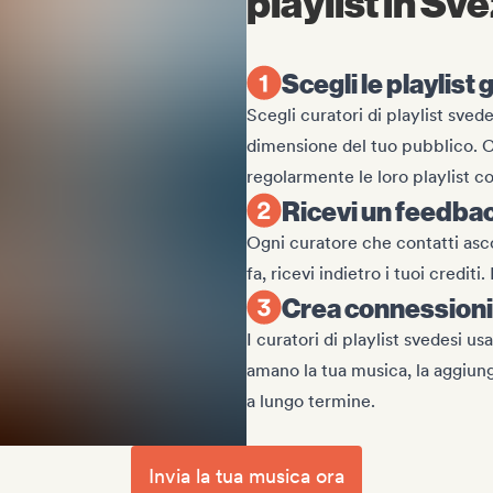
playlist in Sv
Scegli le playlist 
Scegli curatori di playlist sved
dimensione del tuo pubblico. Co
regolarmente le loro playlist c
Ricevi un feedbac
Ogni curatore che contatti asco
fa, ricevi indietro i tuoi credit
Crea connessioni 
I curatori di playlist svedesi u
amano la tua musica, la aggiung
a lungo termine.
Invia la tua musica ora