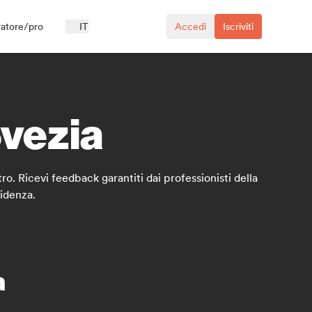
ratore/pro
IT
Accedi
Iscriviti
Svezia
ltro. Ricevi feedback garantiti dai professionisti della
idenza.
a