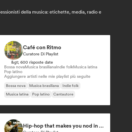
ssionisti della musica: etichette, media, radio e
Café con Ritmo
Curatore Di Playlist
&gt; 600 risposte date
Bossa nova
Musica brasiliana
Indie folk
Musica latina
Pop latino
Aggiungere artisti nelle mie playlist più seguite
Bossa nova
Musica brasiliana
Indie folk
Musica latina
Pop latino
Cantautore
Hip-hop that makes you nod in silence