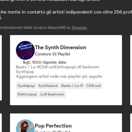
 mette in contatto gli artisti indipendenti con oltre 256 profe
i.
ofessionisti della musica disponibili su
Groover
The Synth Dimension
Curatore Di Playlist
&gt; 1500 risposte date
Beats / Lo-fi
Chill out
Elettropop
Lofi bedroom
Synthpop
Aggiungere artisti nelle mie playlist più seguite
Synthpop
Synthwave
Beats / Lo-fi
Chill out
Elettropop
Lofi bedroom
Pop Perfection