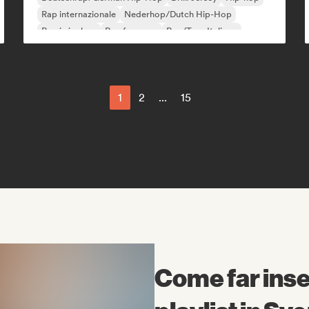
Rap internazionale
Nederhop/Dutch Hip-Hop
Rap in inglese
Rap francese
Rap/Trap Italiano
1
2
...
15
Come far inser