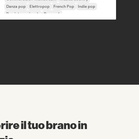
Danza pop
Elettropop
French Pop
Indie pop
Pop internazionale
Pop rock
ire il tuo brano in