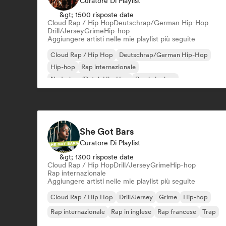
Curatore Di Playlist
&gt; 1500 risposte date
Cloud Rap / Hip Hop
Deutschrap/German Hip-Hop
Drill/Jersey
Grime
Hip-hop
Aggiungere artisti nelle mie playlist più seguite
Cloud Rap / Hip Hop
Deutschrap/German Hip-Hop
Hip-hop
Rap internazionale
Nederhop/Dutch Hip-Hop
Rap in inglese
Rap francese
Rap/Trap Italiano
She Got Bars
Curatore Di Playlist
&gt; 1300 risposte date
Cloud Rap / Hip Hop
Drill/Jersey
Grime
Hip-hop
Rap internazionale
Aggiungere artisti nelle mie playlist più seguite
Cloud Rap / Hip Hop
Drill/Jersey
Grime
Hip-hop
Rap internazionale
Rap in inglese
Rap francese
Trap