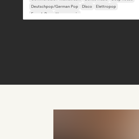
Deutschpop/German Pop
Disco
Elettropop
French Pop
House music