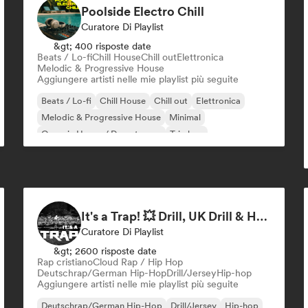
Poolside Electro Chill
Curatore Di Playlist
&gt; 400 risposte date
Beats / Lo-fi
Chill House
Chill out
Elettronica
Melodic & Progressive House
Aggiungere artisti nelle mie playlist più seguite
Beats / Lo-fi
Chill House
Chill out
Elettronica
Melodic & Progressive House
Minimal
Organic House / Downtempo
Trip hop
It's a Trap! 💥 Drill, UK Drill & Hard-Hitting Trap
Curatore Di Playlist
&gt; 2600 risposte date
Rap cristiano
Cloud Rap / Hip Hop
Deutschrap/German Hip-Hop
Drill/Jersey
Hip-hop
Aggiungere artisti nelle mie playlist più seguite
Deutschrap/German Hip-Hop
Drill/Jersey
Hip-hop