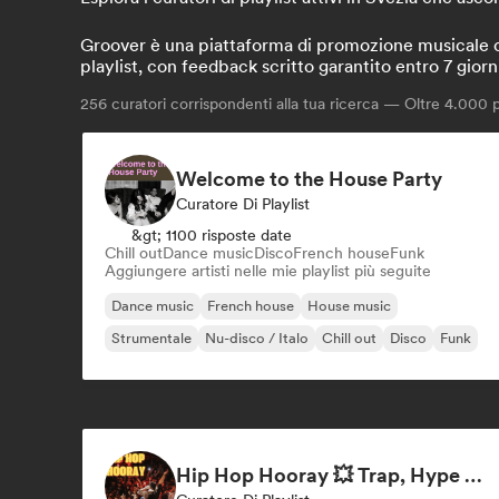
Groover è una piattaforma di promozione musicale che
playlist, con feedback scritto garantito entro 7 giorn
256
curatori corrispondenti alla tua ricerca — Oltre 4.000 pr
Welcome to the House Party
Curatore Di Playlist
&gt; 1100 risposte date
Chill out
Dance music
Disco
French house
Funk
Aggiungere artisti nelle mie playlist più seguite
Dance music
French house
House music
Strumentale
Nu-disco / Italo
Chill out
Disco
Funk
Hip Hop Hooray 💥 Trap, Hype & Party Rap Bangers