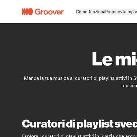
Come funziona
Promuovila
Impar
Le mi
Manda la tua musica ai curatori di playlist attivi in S
musica
Curatori di playlist sv
Esplora i curatori di playlist attivi in Svezia che ascol