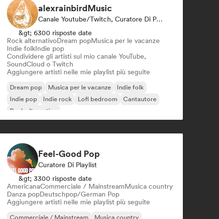
alexrainbirdMusic
Canale Youtube/Twitch, Curatore Di Playlist
&gt; 6300 risposte date
Rock alternativo
Dream pop
Musica per le vacanze
Indie folk
Indie pop
Condividere gli artisti sul mio canale YouTube,
SoundCloud o Twitch
Aggiungere artisti nelle mie playlist più seguite
Dream pop
Musica per le vacanze
Indie folk
Indie pop
Indie rock
Lofi bedroom
Cantautore
Rock alternativo
Feel-Good Pop
Curatore Di Playlist
&gt; 3300 risposte date
Americana
Commerciale / Mainstream
Musica country
Danza pop
Deutschpop/German Pop
Aggiungere artisti nelle mie playlist più seguite
Commerciale / Mainstream
Musica country