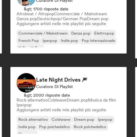
Curatore Di Playlist
&gt; 1700 risposte date
Afrobeat / Afropop
Commerciale / Mainstream
Danza pop
Deutschpop/German Pop
Dream pop
Aggiungere artisti nelle mie playlist più seguite
Commerciale / Mainstream
Danza pop
Elettropop
French Pop
Iperpop
Indie pop
Pop internazionale
K-Pop/J-Pop
Late Night Drives 🎆
Curatore Di Playlist
&gt; 2000 risposte date
Rock alternativo
Coldwave
Dream pop
Musica da film
Iperpop
Aggiungere artisti nelle mie playlist più seguite
Rock alternativo
Coldwave
Dream pop
Iperpop
Indie pop
Pop psichedelico
Rock psichedelico
Shoegaze