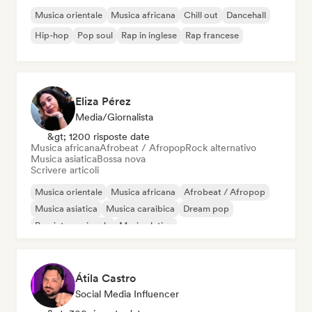
Musica orientale
Musica africana
Chill out
Dancehall
Hip-hop
Pop soul
Rap in inglese
Rap francese
Eliza Pérez
Media/Giornalista
&gt; 1200 risposte date
Musica africana
Afrobeat / Afropop
Rock alternativo
Musica asiatica
Bossa nova
Scrivere articoli
Musica orientale
Musica africana
Afrobeat / Afropop
Musica asiatica
Musica caraibica
Dream pop
Pop internazionale
Musica latina
Átila Castro
Social Media Influencer