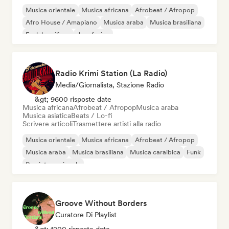
Musica orientale
Musica africana
Afrobeat / Afropop
Afro House / Amapiano
Musica araba
Musica brasiliana
Funk brasiliano
Jazz fusion
Radio Krimi Station (La Radio)
Media/Giornalista, Stazione Radio
&gt; 9600 risposte date
Musica africana
Afrobeat / Afropop
Musica araba
Musica asiatica
Beats / Lo-fi
Scrivere articoli
Trasmettere artisti alla radio
Musica orientale
Musica africana
Afrobeat / Afropop
Musica araba
Musica brasiliana
Musica caraibica
Funk
Rap internazionale
Groove Without Borders
Curatore Di Playlist