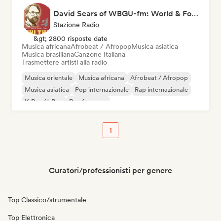
David Sears of WBGU-fm: World & Folk Music DJ
Stazione Radio
&gt; 2800 risposte date
Musica africana
Afrobeat / Afropop
Musica asiatica
Musica brasiliana
Canzone Italiana
Trasmettere artisti alla radio
Musica orientale
Musica africana
Afrobeat / Afropop
Musica asiatica
Pop internazionale
Rap internazionale
K-Pop/J-Pop
Rap francese
1
Curatori/professionisti per genere
Top Classico/strumentale
Top Elettronica