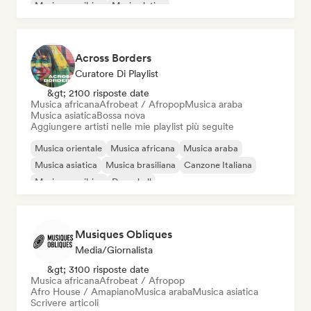
Musica caraibica
Musica latina
Across Borders
Curatore Di Playlist
&gt; 2100 risposte date
Musica africana
Afrobeat / Afropop
Musica araba
Musica asiatica
Bossa nova
Aggiungere artisti nelle mie playlist più seguite
Musica orientale
Musica africana
Musica araba
Musica asiatica
Musica brasiliana
Canzone Italiana
Musica caraibica
Dancehall
Musiques Obliques
Media/Giornalista
&gt; 3100 risposte date
Musica africana
Afrobeat / Afropop
Afro House / Amapiano
Musica araba
Musica asiatica
Scrivere articoli