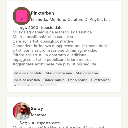
Pinkturban
Etichetta, Mentore, Curatore Di Playlist, Editore, Sync Supervisor
&gt; 2000 risposte date
Musica africana
Musica araba
Musica asiatica
Musica brasiliana
Musica caraibica
Dare agli artisti consigli costruttivi
Concedere in licenza o rappresentare le tracce degli
artisti per la sincronizzazione di immagini/video
Offrire agli artisti un contratto di edizione
Ingaggiare artisti o pubblicare la loro musica
Aggiungere artisti nelle mie playlist più seguite
Musica orientale
Musica africana
Musica araba
Musica asiatica
Dance music
Deep house
Elettronica
Elettronica sperimentale
Suray
Mentore
&gt; 200 risposte date
Musica africana
Afro House / Amapiano
Musica araba