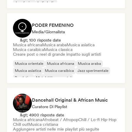
Jazz fusion
Indie India
PODER FEMENINO
Media/Giornalista
&gt; 100 risposte date
Musica africana
Musica araba
Musica asiatica
Musica caraibica
Musica classica
Creare post o reel di grande impatto sugli artisti
Musica orientale
Musica africana
Musica araba
Musica asiatica
Musica caraibica
Jazz sperimentale
Pop latino
Metal / Heavy metal
Dancehall Original & African Music
Curatore Di Playlist
&gt; 4900 risposte date
Musica africana
Afrobeat / Afropop
Chill / Lo-fi Hip-Hop
Chill out
Musica cristiana
Aggiungere artisti nelle mie playlist più seguite