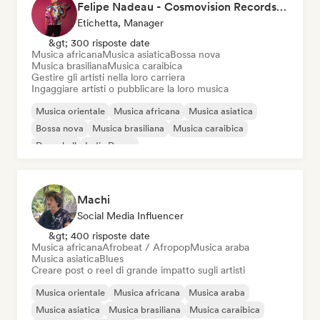
Felipe Nadeau - Cosmovision Records & Ritmos del Sur
Etichetta, Manager
&gt; 300 risposte date
Musica africana
Musica asiatica
Bossa nova
Musica brasiliana
Musica caraibica
Gestire gli artisti nella loro carriera
Ingaggiare artisti o pubblicare la loro musica
Musica orientale
Musica africana
Musica asiatica
Bossa nova
Musica brasiliana
Musica caraibica
Dancehall
Indie Dance
Machi
Social Media Influencer
&gt; 400 risposte date
Musica africana
Afrobeat / Afropop
Musica araba
Musica asiatica
Blues
Creare post o reel di grande impatto sugli artisti
Musica orientale
Musica africana
Musica araba
Musica asiatica
Musica brasiliana
Musica caraibica