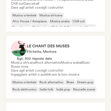
Chill out
Dancehall
Dare agli artisti consigli costruttivi
Musica orientale
Musica africana
Afro House / Amapiano
Musica araba
Chill out
Deep house
Elettronica
Melodic & Progressive House
LE CHANT DES MUSES
Etichetta, Mentore
&gt; 300 risposte date
Musica africana
Rock alternativo
Musica araba
Blues
Bossa nova
Dare agli artisti consigli costruttivi
Ingaggiare artisti o pubblicare la loro musica
Musica orientale
Rock alternativo
Blues
Dream pop
Rock elettronico
Indie folk
Indie pop
Nouvelle scene