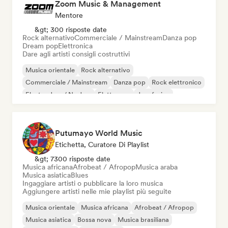
Zoom Music & Management
Mentore
&gt; 300 risposte date
Rock alternativo
Commerciale / Mainstream
Danza pop
Dream pop
Elettronica
Dare agli artisti consigli costruttivi
Musica orientale
Rock alternativo
Commerciale / Mainstream
Danza pop
Rock elettronico
Electro Jazz / Nu Jazz
Elettropop
Jazz fusion
Putumayo World Music
Etichetta, Curatore Di Playlist
&gt; 7300 risposte date
Musica africana
Afrobeat / Afropop
Musica araba
Musica asiatica
Blues
Ingaggiare artisti o pubblicare la loro musica
Aggiungere artisti nelle mie playlist più seguite
Musica orientale
Musica africana
Afrobeat / Afropop
Musica asiatica
Bossa nova
Musica brasiliana