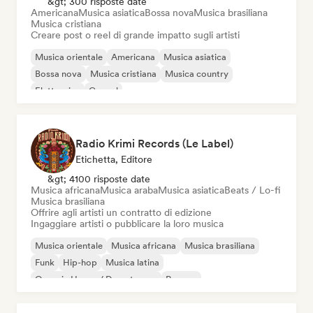
&gt; 300 risposte date
Americana
Musica asiatica
Bossa nova
Musica brasiliana
Musica cristiana
Creare post o reel di grande impatto sugli artisti
Musica orientale
Americana
Musica asiatica
Bossa nova
Musica cristiana
Musica country
Elettronica
Gospel
Radio Krimi Records (Le Label)
Etichetta, Editore
&gt; 4100 risposte date
Musica africana
Musica araba
Musica asiatica
Beats / Lo-fi
Musica brasiliana
Offrire agli artisti un contratto di edizione
Ingaggiare artisti o pubblicare la loro musica
Musica orientale
Musica africana
Musica brasiliana
Funk
Hip-hop
Musica latina
Organic House / Downtempo
Reggae