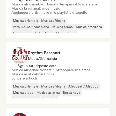
&gt; 1200 risposte date
Musica africana
Afro House / Amapiano
Musica araba
Musica brasiliana
Dance music
Aggiungere artisti nelle mie playlist più seguite
Musica orientale
Musica africana
Afro House / Amapiano
Musica araba
Musica brasiliana
Dance music
Indie Dance
Musica latina
Rhythm Passport
Media/Giornalista
&gt; 3900 risposte date
Musica africana
Afrobeat / Afropop
Musica araba
Musica asiatica
Bossa nova
Scrivere articoli
Musica orientale
Musica africana
Afrobeat / Afropop
Musica araba
Musica asiatica
Bossa nova
Musica brasiliana
Dancehall