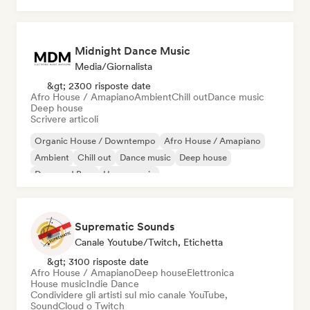
Midnight Dance Music
Media/Giornalista
&gt; 2300 risposte date
Afro House / Amapiano
Ambient
Chill out
Dance music
Deep house
Scrivere articoli
Organic House / Downtempo
Afro House / Amapiano
Ambient
Chill out
Dance music
Deep house
Drum and Bass
House music
Suprematic Sounds
Canale Youtube/Twitch, Etichetta
&gt; 3100 risposte date
Afro House / Amapiano
Deep house
Elettronica
House music
Indie Dance
Condividere gli artisti sul mio canale YouTube,
SoundCloud o Twitch