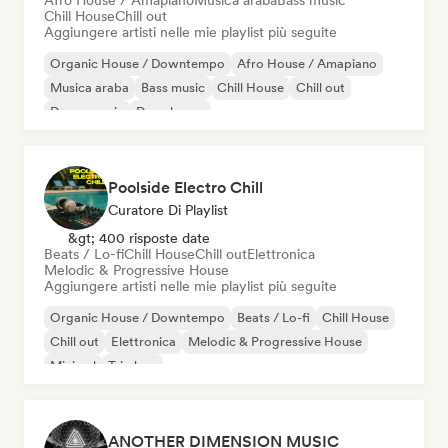
Afro House / Amapiano
Musica araba
Bass music
Chill House
Chill out
Aggiungere artisti nelle mie playlist più seguite
Organic House / Downtempo
Afro House / Amapiano
Musica araba
Bass music
Chill House
Chill out
Dance music
Deep house
Poolside Electro Chill
Curatore Di Playlist
&gt; 400 risposte date
Beats / Lo-fi
Chill House
Chill out
Elettronica
Melodic & Progressive House
Aggiungere artisti nelle mie playlist più seguite
Organic House / Downtempo
Beats / Lo-fi
Chill House
Chill out
Elettronica
Melodic & Progressive House
Minimal
Trip hop
ANOTHER DIMENSION MUSIC