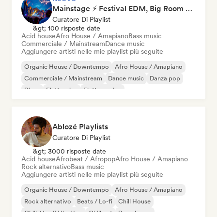
Mainstage ⚡ Festival EDM, Big Room & House Anthems
Curatore Di Playlist
&gt; 100 risposte date
Acid house
Afro House / Amapiano
Bass music
Commerciale / Mainstream
Dance music
Aggiungere artisti nelle mie playlist più seguite
Organic House / Downtempo
Afro House / Amapiano
Commerciale / Mainstream
Dance music
Danza pop
Disco
Elettronica
Elettro swing
Ablozé Playlists
Curatore Di Playlist
&gt; 3000 risposte date
Acid house
Afrobeat / Afropop
Afro House / Amapiano
Rock alternativo
Bass music
Aggiungere artisti nelle mie playlist più seguite
Organic House / Downtempo
Afro House / Amapiano
Rock alternativo
Beats / Lo-fi
Chill House
Chill / Lo-fi Hip-Hop
Chill out
Deep house