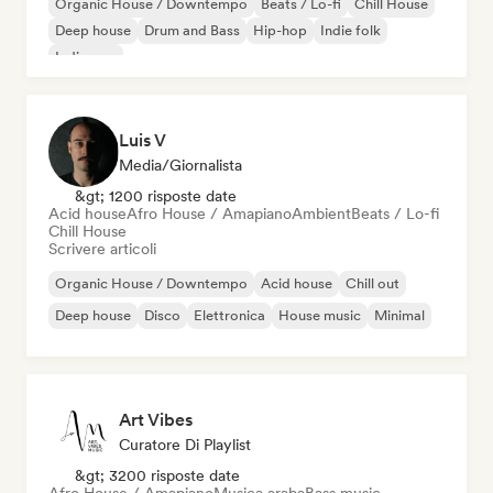
Organic House / Downtempo
Beats / Lo-fi
Chill House
Deep house
Drum and Bass
Hip-hop
Indie folk
Indie pop
Luis V
Media/Giornalista
&gt; 1200 risposte date
Acid house
Afro House / Amapiano
Ambient
Beats / Lo-fi
Chill House
Scrivere articoli
Organic House / Downtempo
Acid house
Chill out
Deep house
Disco
Elettronica
House music
Minimal
Art Vibes
Curatore Di Playlist
&gt; 3200 risposte date