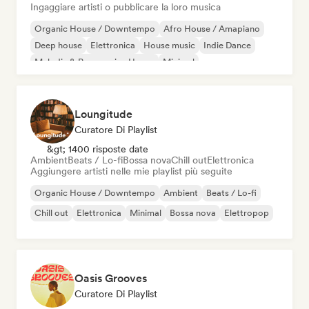
Ingaggiare artisti o pubblicare la loro musica
Organic House / Downtempo
Afro House / Amapiano
Deep house
Elettronica
House music
Indie Dance
Melodic & Progressive House
Minimal
Loungitude
Curatore Di Playlist
&gt; 1400 risposte date
Ambient
Beats / Lo-fi
Bossa nova
Chill out
Elettronica
Aggiungere artisti nelle mie playlist più seguite
Organic House / Downtempo
Ambient
Beats / Lo-fi
Chill out
Elettronica
Minimal
Bossa nova
Elettropop
Oasis Grooves
Curatore Di Playlist