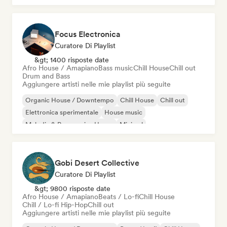
Focus Electronica
Curatore Di Playlist
&gt; 1400 risposte date
Afro House / Amapiano
Bass music
Chill House
Chill out
Drum and Bass
Aggiungere artisti nelle mie playlist più seguite
Organic House / Downtempo
Chill House
Chill out
Elettronica sperimentale
House music
Melodic & Progressive House
Minimal
Afro House / Amapiano
Gobi Desert Collective
Curatore Di Playlist
&gt; 9800 risposte date
Afro House / Amapiano
Beats / Lo-fi
Chill House
Chill / Lo-fi Hip-Hop
Chill out
Aggiungere artisti nelle mie playlist più seguite