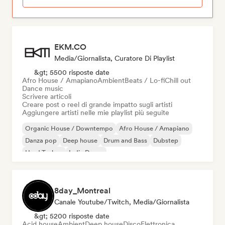
EKM.CO
Media/Giornalista, Curatore Di Playlist
&gt; 5500 risposte date
Afro House / Amapiano
Ambient
Beats / Lo-fi
Chill out
Dance music
Scrivere articoli
Creare post o reel di grande impatto sugli artisti
Aggiungere artisti nelle mie playlist più seguite
Organic House / Downtempo
Afro House / Amapiano
Danza pop
Deep house
Drum and Bass
Dubstep
Hard Techno
Indie Dance
8day_Montreal
Canale Youtube/Twitch, Media/Giornalista
&gt; 5200 risposte date
Acid house
Ambient
Deep house
Disco
Elettronica