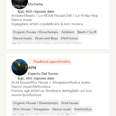
Etichetta
&gt; 400 risposte date
Ambient
Beats / Lo-fi
Chill House
Chill / Lo-fi Hip-Hop
Dance music
Ingaggiare artisti o pubblicare la loro musica
Organic House / Downtempo
Ambient
Beats / Lo-fi
Dance music
Drum and Bass
Elettronica
Elettronica sperimentale
Jazz sperimentale
Feedback approfondito
AYN
Esperto Del Suono
&gt; 300 risposte date
Acid house
Afro House / Amapiano
Musica araba
Dance music
Elettronica
Fornire agli artisti un feedback dettagliato sul loro
suono/produzione
Organic House / Downtempo
Acid house
Afro House / Amapiano
Dance music
Elettronica
Hard Techno
House music
Indie Dance