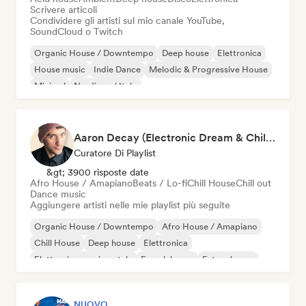
Scrivere articoli
Condividere gli artisti sul mio canale YouTube,
SoundCloud o Twitch
Organic House / Downtempo
Deep house
Elettronica
House music
Indie Dance
Melodic & Progressive House
Minimal
Nu-disco / Italo
Aaron Decay (Electronic Dream & Chill Electronic Dream playlists)
Curatore Di Playlist
&gt; 3900 risposte date
Afro House / Amapiano
Beats / Lo-fi
Chill House
Chill out
Dance music
Aggiungere artisti nelle mie playlist più seguite
Organic House / Downtempo
Afro House / Amapiano
Chill House
Deep house
Elettronica
Elettronica sperimentale
French house
Future house
NUOVO