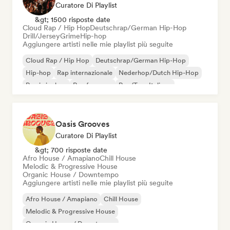
Curatore Di Playlist
&gt; 1500 risposte date
Cloud Rap / Hip Hop
Deutschrap/German Hip-Hop
Drill/Jersey
Grime
Hip-hop
Aggiungere artisti nelle mie playlist più seguite
Cloud Rap / Hip Hop
Deutschrap/German Hip-Hop
Hip-hop
Rap internazionale
Nederhop/Dutch Hip-Hop
Rap in inglese
Rap francese
Rap/Trap Italiano
Oasis Grooves
Curatore Di Playlist
&gt; 700 risposte date
Afro House / Amapiano
Chill House
Melodic & Progressive House
Organic House / Downtempo
Aggiungere artisti nelle mie playlist più seguite
Afro House / Amapiano
Chill House
Melodic & Progressive House
Organic House / Downtempo