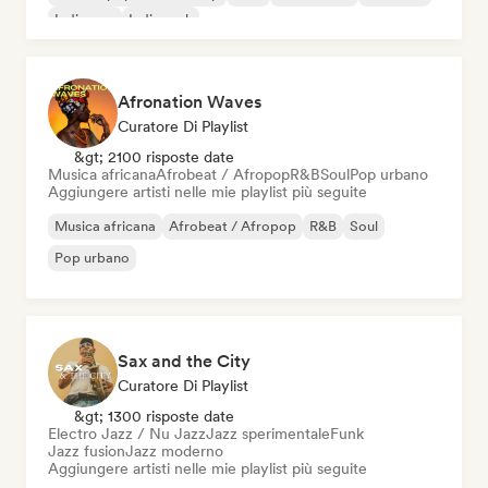
Indie pop
Indie rock
Afronation Waves
Curatore Di Playlist
&gt; 2100 risposte date
Musica africana
Afrobeat / Afropop
R&B
Soul
Pop urbano
Aggiungere artisti nelle mie playlist più seguite
Musica africana
Afrobeat / Afropop
R&B
Soul
Pop urbano
Sax and the City
Curatore Di Playlist
&gt; 1300 risposte date
Electro Jazz / Nu Jazz
Jazz sperimentale
Funk
Jazz fusion
Jazz moderno
Aggiungere artisti nelle mie playlist più seguite