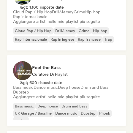
&gt; 1300 risposte date
Cloud Rap / Hip Hop
Drill/Jersey
Grime
Hip-hop
Rap internazionale
Aggiungere artisti nelle mie playlist più seguite
Cloud Rap / Hip Hop
Drill/Jersey
Grime
Hip-hop
Rap internazionale
Rap in inglese
Rap francese
Trap
Feel the Bass
Curatore Di Playlist
&gt; 600 risposte date
Bass music
Dance music
Deep house
Drum and Bass
Dubstep
Aggiungere artisti nelle mie playlist più seguite
Bass music
Deep house
Drum and Bass
UK Garage / Bassline
Dance music
Dubstep
Phonk
Techno