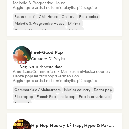
Melodic & Progressive House
Aggiungere artisti nelle mie playlist più seguite
Beats / Lo-fi
Chill House
Chill out
Elettronica
Melodic & Progressive House
Minimal
Organic House / Downtempo
Trip hop
Feel-Good Pop
Curatore Di Playlist
&gt; 3300 risposte date
Americana
Commerciale / Mainstream
Musica country
Danza pop
Deutschpop/German Pop
Aggiungere artisti nelle mie playlist più seguite
Commerciale / Mainstream
Musica country
Danza pop
Elettropop
French Pop
Indie pop
Pop internazionale
Pop rock
Hip Hop Hooray 💥 Trap, Hype & Party Rap Bangers