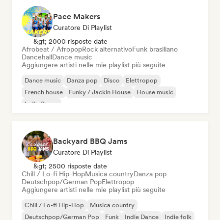
Pace Makers
Curatore Di Playlist
&gt; 2000 risposte date
Afrobeat / Afropop
Rock alternativo
Funk brasiliano
Dancehall
Dance music
Aggiungere artisti nelle mie playlist più seguite
Dance music
Danza pop
Disco
Elettropop
French house
Funky / Jackin House
House music
Indie Dance
Backyard BBQ Jams
Curatore Di Playlist
&gt; 2500 risposte date
Chill / Lo-fi Hip-Hop
Musica country
Danza pop
Deutschpop/German Pop
Elettropop
Aggiungere artisti nelle mie playlist più seguite
Chill / Lo-fi Hip-Hop
Musica country
Deutschpop/German Pop
Funk
Indie Dance
Indie folk