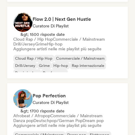
Flow 2.0 | Next Gen Hustle
Curatore Di Playlist
&gt; 1500 risposte date
Cloud Rap / Hip Hop
Commerciale / Mainstream
Drill/Jersey
Grime
Hip-hop
Aggiungere artisti nelle mie playlist più seguite
Cloud Rap / Hip Hop
Commerciale / Mainstream
Drill/Jersey
Grime
Hip-hop
Rap internazionale
Rap in inglese
Rap francese
Pop Perfection
Curatore Di Playlist
&gt; 1700 risposte date
Afrobeat / Afropop
Commerciale / Mainstream
Danza pop
Deutschpop/German Pop
Dream pop
Aggiungere artisti nelle mie playlist più seguite
Commerciale / Mainstream
Danza pop
Elettropop