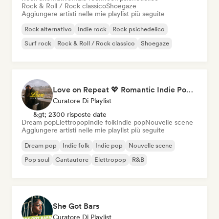
Rock & Roll / Rock classico
Shoegaze
Aggiungere artisti nelle mie playlist più seguite
Rock alternativo
Indie rock
Rock psichedelico
Surf rock
Rock & Roll / Rock classico
Shoegaze
Love on Repeat 💖 Romantic Indie Pop, Neo Soul & Singer-Songwriter
Curatore Di Playlist
&gt; 2300 risposte date
Dream pop
Elettropop
Indie folk
Indie pop
Nouvelle scene
Aggiungere artisti nelle mie playlist più seguite
Dream pop
Indie folk
Indie pop
Nouvelle scene
Pop soul
Cantautore
Elettropop
R&B
She Got Bars
Curatore Di Playlist