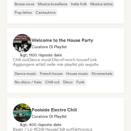
Bossa nova
Musica brasiliana
Indie folk
Musica latina
Pop latino
Cantautore
Welcome to the House Party
Curatore Di Playlist
&gt; 1100 risposte date
Chill out
Dance music
Disco
French house
Funk
Aggiungere artisti nelle mie playlist più seguite
Dance music
French house
House music
Strumentale
Nu-disco / Italo
Chill out
Disco
Funk
Poolside Electro Chill
Curatore Di Playlist
&gt; 400 risposte date
Beats / Lo-fi
Chill House
Chill out
Elettronica