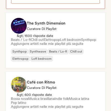
The Synth Dimension
Curatore Di Playlist
&gt; 1500 risposte date
Beats / Lo-fi
Chill out
Elettropop
Lofi bedroom
Synthpop
Aggiungere artisti nelle mie playlist più seguite
Synthpop
Synthwave
Beats / Lo-fi
Chill out
Elettropop
Lofi bedroom
Café con Ritmo
Curatore Di Playlist
&gt; 600 risposte date
Bossa nova
Musica brasiliana
Indie folk
Musica latina
Pop latino
Aggiungere artisti nelle mie playlist più seguite