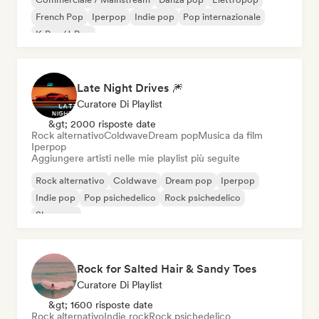
French Pop
Iperpop
Indie pop
Pop internazionale
K-Pop/J-Pop
Late Night Drives 🎆
Curatore Di Playlist
&gt; 2000 risposte date
Rock alternativo
Coldwave
Dream pop
Musica da film
Iperpop
Aggiungere artisti nelle mie playlist più seguite
Rock alternativo
Coldwave
Dream pop
Iperpop
Indie pop
Pop psichedelico
Rock psichedelico
Shoegaze
Rock for Salted Hair & Sandy Toes
Curatore Di Playlist
&gt; 1600 risposte date
Rock alternativo
Indie rock
Rock psichedelico