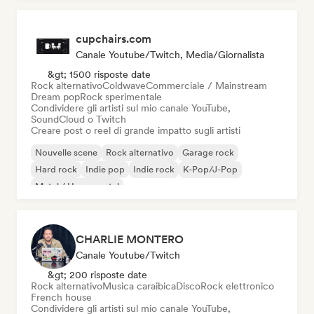
cupchairs.com
Canale Youtube/Twitch, Media/Giornalista
&gt; 1500 risposte date
Rock alternativo
Coldwave
Commerciale / Mainstream
Dream pop
Rock sperimentale
Condividere gli artisti sul mio canale YouTube,
SoundCloud o Twitch
Creare post o reel di grande impatto sugli artisti
Nouvelle scene
Rock alternativo
Garage rock
Hard rock
Indie pop
Indie rock
K-Pop/J-Pop
Metal / Heavy metal
CHARLIE MONTERO
Canale Youtube/Twitch
&gt; 200 risposte date
Rock alternativo
Musica caraibica
Disco
Rock elettronico
French house
Condividere gli artisti sul mio canale YouTube,