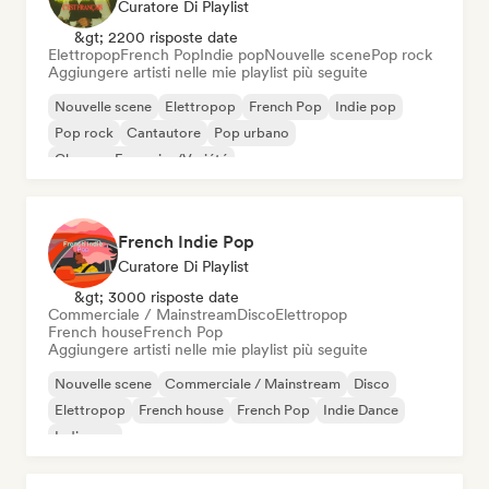
Curatore Di Playlist
&gt; 2200 risposte date
Elettropop
French Pop
Indie pop
Nouvelle scene
Pop rock
Aggiungere artisti nelle mie playlist più seguite
Nouvelle scene
Elettropop
French Pop
Indie pop
Pop rock
Cantautore
Pop urbano
Chanson Française/Variété
French Indie Pop
Curatore Di Playlist
&gt; 3000 risposte date
Commerciale / Mainstream
Disco
Elettropop
French house
French Pop
Aggiungere artisti nelle mie playlist più seguite
Nouvelle scene
Commerciale / Mainstream
Disco
Elettropop
French house
French Pop
Indie Dance
Indie pop