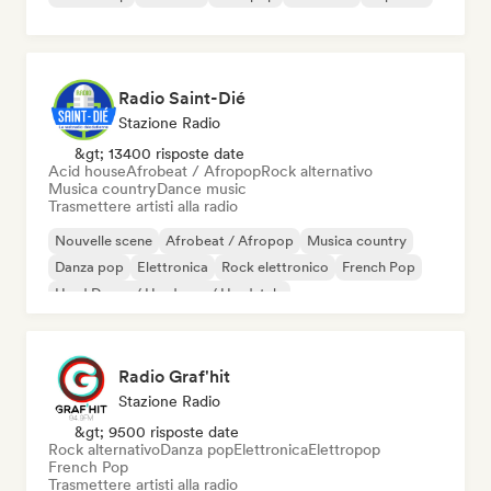
Radio Saint-Dié
Stazione Radio
&gt; 13400 risposte date
Acid house
Afrobeat / Afropop
Rock alternativo
Musica country
Dance music
Trasmettere artisti alla radio
Nouvelle scene
Afrobeat / Afropop
Musica country
Danza pop
Elettronica
Rock elettronico
French Pop
Hard Dance / Hardcore / Hardstyle
Radio Graf'hit
Stazione Radio
&gt; 9500 risposte date
Rock alternativo
Danza pop
Elettronica
Elettropop
French Pop
Trasmettere artisti alla radio