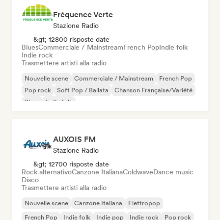
Fréquence Verte
Stazione Radio
&gt; 12800 risposte date
Blues
Commerciale / Mainstream
French Pop
Indie folk
Indie rock
Trasmettere artisti alla radio
Nouvelle scene
Commerciale / Mainstream
French Pop
Pop rock
Soft Pop / Ballata
Chanson Française/Variété
Blues
Indie folk
AUXOIS FM
Stazione Radio
&gt; 12700 risposte date
Rock alternativo
Canzone Italiana
Coldwave
Dance music
Disco
Trasmettere artisti alla radio
Nouvelle scene
Canzone Italiana
Elettropop
French Pop
Indie folk
Indie pop
Indie rock
Pop rock