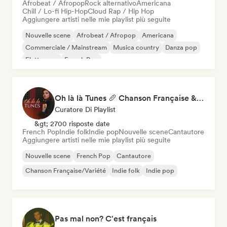
Afrobeat / Afropop
Rock alternativo
Americana
Chill / Lo-fi Hip-Hop
Cloud Rap / Hip Hop
Aggiungere artisti nelle mie playlist più seguite
Nouvelle scene
Afrobeat / Afropop
Americana
Commerciale / Mainstream
Musica country
Danza pop
Elettropop
French Pop
Oh là là Tunes 🥖 Chanson Française & Nouvelle Scène Française
Curatore Di Playlist
&gt; 2700 risposte date
French Pop
Indie folk
Indie pop
Nouvelle scene
Cantautore
Aggiungere artisti nelle mie playlist più seguite
Nouvelle scene
French Pop
Cantautore
Chanson Française/Variété
Indie folk
Indie pop
Pas mal non? C'est français