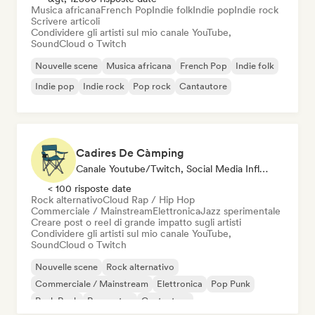
Musica africana
French Pop
Indie folk
Indie pop
Indie rock
Scrivere articoli
Condividere gli artisti sul mio canale YouTube,
SoundCloud o Twitch
Nouvelle scene
Musica africana
French Pop
Indie folk
Indie pop
Indie rock
Pop rock
Cantautore
Cadires De Càmping
Canale Youtube/Twitch, Social Media Influencer
< 100 risposte date
Rock alternativo
Cloud Rap / Hip Hop
Commerciale / Mainstream
Elettronica
Jazz sperimentale
Creare post o reel di grande impatto sugli artisti
Condividere gli artisti sul mio canale YouTube,
SoundCloud o Twitch
Nouvelle scene
Rock alternativo
Commerciale / Mainstream
Elettronica
Pop Punk
Punk Rock
Reggaeton
Cantautore