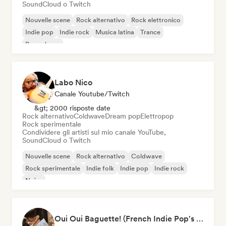
SoundCloud o Twitch
Nouvelle scene
Rock alternativo
Rock elettronico
Indie pop
Indie rock
Musica latina
Trance
Pop urbano
Labo Nico
Canale Youtube/Twitch
&gt; 2000 risposte date
Rock alternativo
Coldwave
Dream pop
Elettropop
Rock sperimentale
Condividere gli artisti sul mio canale YouTube,
SoundCloud o Twitch
Nouvelle scene
Rock alternativo
Coldwave
Rock sperimentale
Indie folk
Indie pop
Indie rock
Noise
Oui Oui Baguette! (French Indie Pop's Finest)