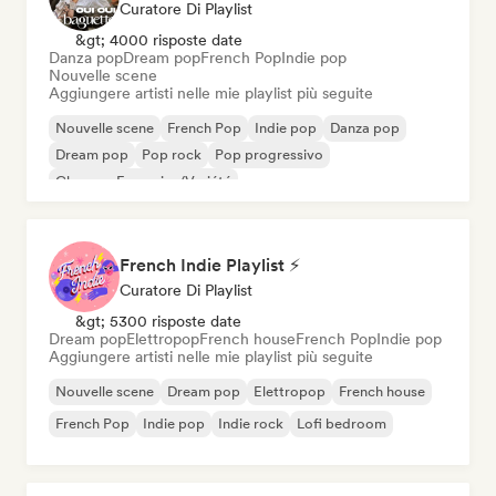
Curatore Di Playlist
&gt; 4000 risposte date
Danza pop
Dream pop
French Pop
Indie pop
Nouvelle scene
Aggiungere artisti nelle mie playlist più seguite
Nouvelle scene
French Pop
Indie pop
Danza pop
Dream pop
Pop rock
Pop progressivo
Chanson Française/Variété
French Indie Playlist ⚡
Curatore Di Playlist
&gt; 5300 risposte date
Dream pop
Elettropop
French house
French Pop
Indie pop
Aggiungere artisti nelle mie playlist più seguite
Nouvelle scene
Dream pop
Elettropop
French house
French Pop
Indie pop
Indie rock
Lofi bedroom