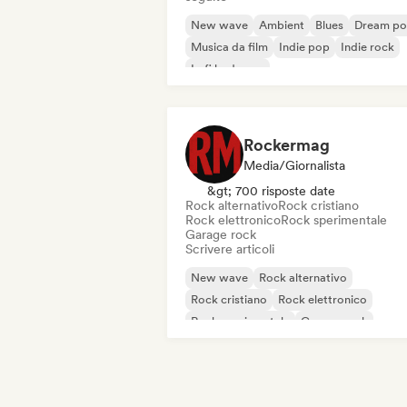
New wave
Ambient
Blues
Dream p
Musica da film
Indie pop
Indie rock
Lofi bedroom
Rockermag
Media/Giornalista
&gt; 700 risposte date
Rock alternativo
Rock cristiano
Rock elettronico
Rock sperimentale
Garage rock
Scrivere articoli
New wave
Rock alternativo
Rock cristiano
Rock elettronico
Rock sperimentale
Garage rock
Hard rock
Indie rock