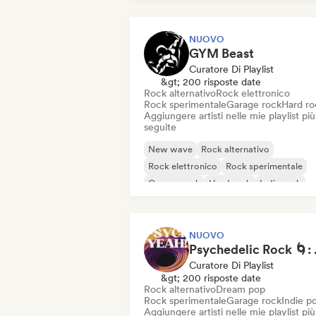
NUOVO
GYM Beast
Curatore Di Playlist
&gt; 200 risposte date
Rock alternativo
Rock elettronico
Rock sperimentale
Garage rock
Hard ro
Aggiungere artisti nelle mie playlist più
seguite
New wave
Rock alternativo
Rock elettronico
Rock sperimentale
Garage rock
Hard rock
Indie rock
Metal / Heavy metal
NUOVO
Psychedel
Curatore Di Playlist
&gt; 200 risposte date
Rock alternativo
Dream pop
Rock sperimentale
Garage rock
Indie p
Aggiungere artisti nelle mie playlist più