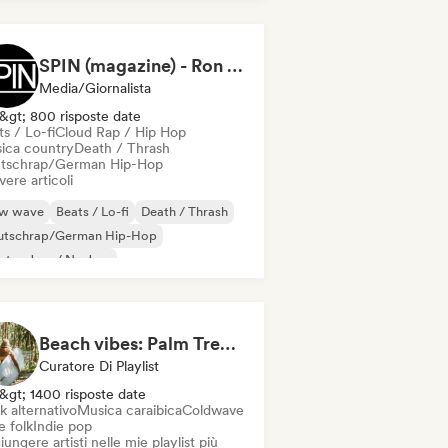
SPIN (magazine) - Ron Hart
Media/Giornalista
&gt; 800 risposte date
s / Lo-fi
Cloud Rap / Hip Hop
ica country
Death / Thrash
tschrap/German Hip-Hop
vere articoli
w wave
Beats / Lo-fi
Death / Thrash
utschrap/German Hip-Hop
ctro Jazz / Nu Jazz
ttronica sperimentale
k sperimentale
Hip-hop
Beach vibes: Palm Tree Breezes 🌴 Indie Folk, Acoustic & Singer-Songwriter
Curatore Di Playlist
&gt; 1400 risposte date
k alternativo
Musica caraibica
Coldwave
e folk
Indie pop
ungere artisti nelle mie playlist più