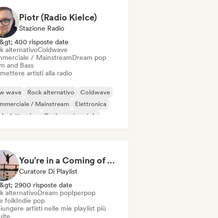
Piotr (Radio Kielce)
Stazione Radio
&gt; 400 risposte date
k alternativo
Coldwave
merciale / Mainstream
Dream pop
m and Bass
mettere artisti alla radio
w wave
Rock alternativo
Coldwave
mmerciale / Mainstream
Elettronica
k elettronico
Rock sperimentale
rage rock
You're in a Coming of Age Movie
Curatore Di Playlist
&gt; 2900 risposte date
k alternativo
Dream pop
Iperpop
e folk
Indie pop
ungere artisti nelle mie playlist più
uite