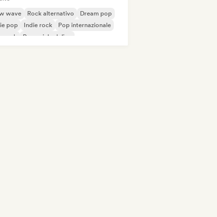
w wave
Rock alternativo
Dream pop
ie pop
Indie rock
Pop internazionale
p rock
Pop psichedelico