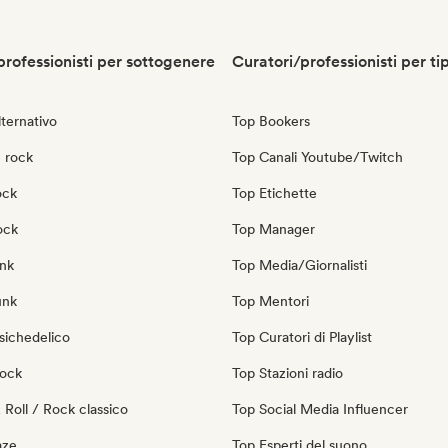
professionisti per sottogenere
Curatori/professionisti per ti
ternativo
Top Bookers
 rock
Top Canali Youtube/Twitch
ock
Top Etichette
ock
Top Manager
nk
Top Media/Giornalisti
unk
Top Mentori
sichedelico
Top Curatori di Playlist
Rock
Top Stazioni radio
Roll / Rock classico
Top Social Media Influencer
aze
Top Esperti del suono