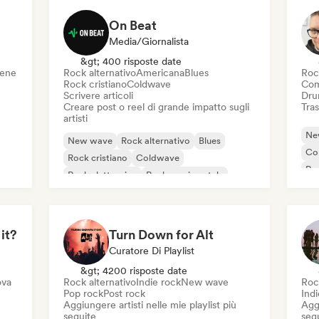
On Beat
Media/Giornalista
&gt; 400 risposte date
cene
Rock alternativo
Americana
Blues
Roc
Rock cristiano
Coldwave
Com
Scrivere articoli
Dru
Creare post o reel di grande impatto sugli
Tras
artisti
Ne
New wave
Rock alternativo
Blues
Co
Rock cristiano
Coldwave
Roc
Rock elettronico
Rock sperimentale
Ga
Garage rock
 it?
Turn Down for Alt
Curatore Di Playlist
&gt; 4200 risposte date
ova
Rock alternativo
Indie rock
New wave
Roc
Pop rock
Post rock
Indi
Aggiungere artisti nelle mie playlist più
Aggi
seguite
seg