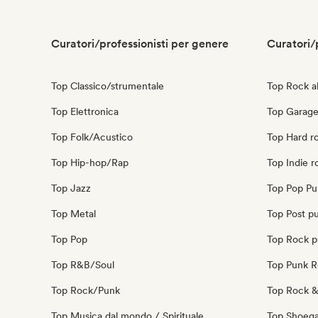
Curatori/professionisti per genere
Curatori/
Top Classico/strumentale
Top Rock al
Top Elettronica
Top Garage
Top Folk/Acustico
Top Hard r
Top Hip-hop/Rap
Top Indie r
Top Jazz
Top Pop Pu
Top Metal
Top Post p
Top Pop
Top Rock p
Top R&B/Soul
Top Punk 
Top Rock/Punk
Top Rock & 
Top Musica dal mondo / Spirituale
Top Shoeg