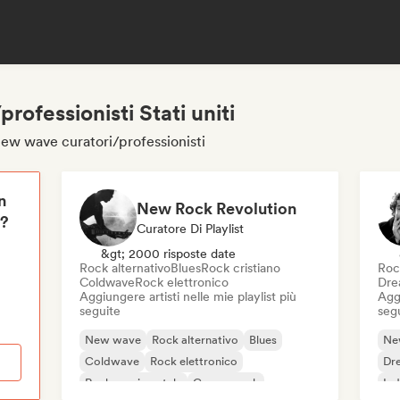
ofessionisti Stati uniti
 new wave curatori/professionisti
n
New Rock Revolution
i?
Curatore Di Playlist
&gt; 2000 risposte date
Rock alternativo
Blues
Rock cristiano
Roc
Coldwave
Rock elettronico
Dre
Aggiungere artisti nelle mie playlist più
Aggi
seguite
seg
New wave
Rock alternativo
Blues
Ne
Coldwave
Rock elettronico
Dr
Rock sperimentale
Garage rock
Ind