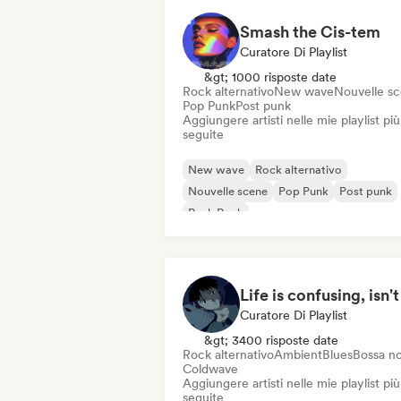
Smash the Cis-tem
Curatore Di Playlist
&gt; 1000 risposte date
Rock alternativo
New wave
Nouvelle s
Pop Punk
Post punk
Aggiungere artisti nelle mie playlist più
seguite
New wave
Rock alternativo
Nouvelle scene
Pop Punk
Post punk
Punk Rock
Life is confusing, isn't
Curatore Di Playlist
&gt; 3400 risposte date
Rock alternativo
Ambient
Blues
Bossa n
Coldwave
Aggiungere artisti nelle mie playlist più
seguite