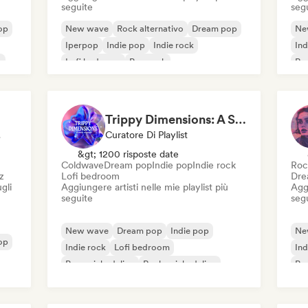
seguite
seg
op
New wave
Rock alternativo
Dream pop
Ne
Iperpop
Indie pop
Indie rock
Ind
o
Lofi bedroom
Pop rock
Roc
Trippy Dimensions: A Sonic Voyage
ncer
Curatore Di Playlist
&gt; 1200 risposte date
Coldwave
Dream pop
Indie pop
Indie rock
Roc
z
Lofi bedroom
Dre
gli
Aggiungere artisti nelle mie playlist più
Aggi
seguite
seg
New wave
Dream pop
Indie pop
Ne
op
Indie rock
Lofi bedroom
Ind
Pop psichedelico
Rock psichedelico
Po
Shoegaze