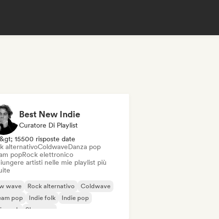
Best New Indie
Curatore Di Playlist
&gt; 15500 risposte date
k alternativo
Coldwave
Danza pop
am pop
Rock elettronico
ungere artisti nelle mie playlist più
uite
w wave
Rock alternativo
Coldwave
eam pop
Indie folk
Indie pop
ie rock
Shoegaze