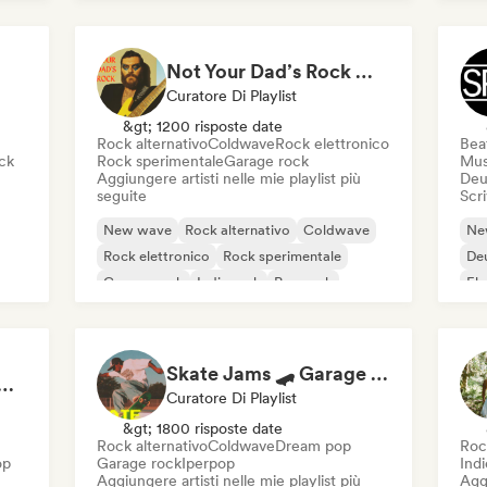
Indie rock
Not Your Dad’s Rock 🤘 Garage Rock, Alt-Rock & Indie Anthems
Curatore Di Playlist
&gt; 1200 risposte date
Rock alternativo
Coldwave
Rock elettronico
Beat
ck
Rock sperimentale
Garage rock
Mus
Aggiungere artisti nelle mie playlist più
Deu
seguite
Scri
New wave
Rock alternativo
Coldwave
Ne
Rock elettronico
Rock sperimentale
De
Garage rock
Indie rock
Pop rock
Ele
Ele
Roc
Skate Jams 🛹 Garage Rock, Surf Rock & Neo-Psych
ic Rock 🌀: Modern Psych & Turkish Vibes
Curatore Di Playlist
&gt; 1800 risposte date
Rock alternativo
Coldwave
Dream pop
Roc
op
Garage rock
Iperpop
Indi
Aggiungere artisti nelle mie playlist più
Aggi