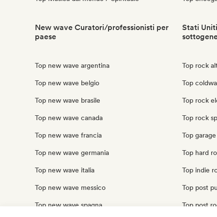
New wave Curatori/professionisti per
Stati Unit
paese
sottogen
Top new wave argentina
Top rock alt
Top new wave belgio
Top coldwav
Top new wave brasile
Top rock ele
Top new wave canada
Top rock sp
Top new wave francia
Top garage 
Top new wave germania
Top hard roc
Top new wave italia
Top indie ro
Top new wave messico
Top post pun
Top new wave spagna
Top post roc