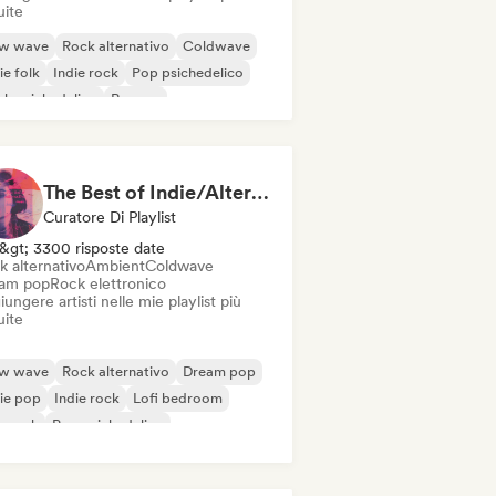
uite
w wave
Rock alternativo
Coldwave
ie folk
Indie rock
Pop psichedelico
k psichedelico
Reggae
The Best of Indie/Alternative music
Curatore Di Playlist
&gt; 3300 risposte date
k alternativo
Ambient
Coldwave
am pop
Rock elettronico
ungere artisti nelle mie playlist più
uite
w wave
Rock alternativo
Dream pop
ie pop
Indie rock
Lofi bedroom
p rock
Pop psichedelico