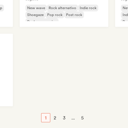
op
New wave
Rock alternativo
Indie rock
Ne
Shoegaze
Pop rock
Post rock
Ind
Rock progressivo
Po
1
2
3
...
5