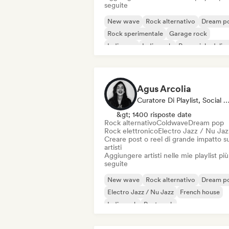
seguite
New wave
Rock alternativo
Dream p
Rock sperimentale
Garage rock
Indie pop
Indie rock
Pop psichedelic
Agus Arcolia
Curatore Di Playlist, Social Media Influe
&gt; 1400 risposte date
Rock alternativo
Coldwave
Dream pop
Rock elettronico
Electro Jazz / Nu Jaz
Creare post o reel di grande impatto su
artisti
Aggiungere artisti nelle mie playlist più
seguite
New wave
Rock alternativo
Dream p
Electro Jazz / Nu Jazz
French house
Indie rock
Post punk
Rock & Roll / Rock classico