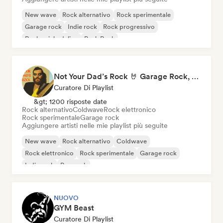
New wave
Rock alternativo
Rock sperimentale
Garage rock
Indie rock
Rock progressivo
Rock psichedelico
Punk Rock
Not Your Dad’s Rock 🤘 Garage Rock, Alt-Rock & Indie Anthems
Curatore Di Playlist
&gt; 1200 risposte date
Rock alternativo
Coldwave
Rock elettronico
Rock sperimentale
Garage rock
Aggiungere artisti nelle mie playlist più seguite
New wave
Rock alternativo
Coldwave
Rock elettronico
Rock sperimentale
Garage rock
Indie rock
Pop rock
NUOVO
GYM Beast
Curatore Di Playlist