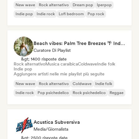
New wave
Rock alternativo
Dream pop
Iperpop
Indie pop
Indie rock
Lofi bedroom
Pop rock
Beach vibes: Palm Tree Breezes 🌴 Indie Folk, Acoustic & Singer-Songwriter
Curatore Di Playlist
&gt; 1400 risposte date
Rock alternativo
Musica caraibica
Coldwave
Indie folk
Indie pop
Aggiungere artisti nelle mie playlist più seguite
New wave
Rock alternativo
Coldwave
Indie folk
Indie rock
Pop psichedelico
Rock psichedelico
Reggae
Acustica Subversiva
Media/Giornalista
&gt; 2500 risposte date