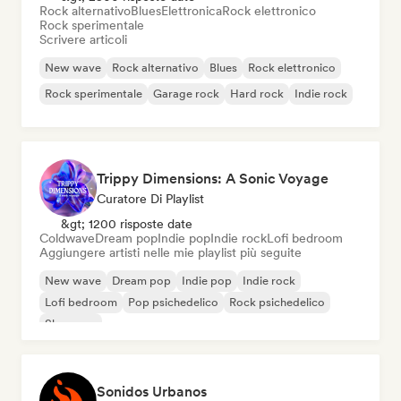
Rock alternativo
Blues
Elettronica
Rock elettronico
Rock sperimentale
Scrivere articoli
New wave
Rock alternativo
Blues
Rock elettronico
Rock sperimentale
Garage rock
Hard rock
Indie rock
Trippy Dimensions: A Sonic Voyage
Curatore Di Playlist
&gt; 1200 risposte date
Coldwave
Dream pop
Indie pop
Indie rock
Lofi bedroom
Aggiungere artisti nelle mie playlist più seguite
New wave
Dream pop
Indie pop
Indie rock
Lofi bedroom
Pop psichedelico
Rock psichedelico
Shoegaze
Sonidos Urbanos