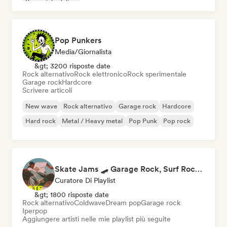
Pop psichedelico
Pop Punkers
Media/Giornalista
&gt; 3200 risposte date
Rock alternativo
Rock elettronico
Rock sperimentale
Garage rock
Hardcore
Scrivere articoli
New wave
Rock alternativo
Garage rock
Hardcore
Hard rock
Metal / Heavy metal
Pop Punk
Pop rock
Skate Jams 🛹 Garage Rock, Surf Rock & Neo-Psych
Curatore Di Playlist
&gt; 1800 risposte date
Rock alternativo
Coldwave
Dream pop
Garage rock
Iperpop
Aggiungere artisti nelle mie playlist più seguite