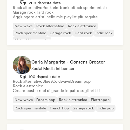
&gt; 200 risposte date
Rock alternativo
Rock elettronico
Rock sperimentale
Garage rock
Hard rock
Aggiungere artisti nelle mie playlist più seguite
New wave
Rock alternativo
Rock elettronico
Rock sperimentale
Garage rock
Hard rock
Indie rock
Metal / Heavy metal
Carla Margarita - Content Creator
Social Media Influencer
&gt; 100 risposte date
Rock alternativo
Blues
Coldwave
Dream pop
Rock elettronico
Creare post o reel di grande impatto sugli artisti
New wave
Dream pop
Rock elettronico
Elettropop
Rock sperimentale
French Pop
Garage rock
Indie pop