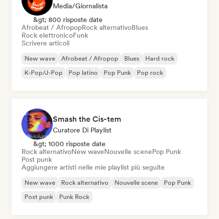
Media/Giornalista
&gt; 800 risposte date
Afrobeat / Afropop
Rock alternativo
Blues
Rock elettronico
Funk
Scrivere articoli
New wave
Afrobeat / Afropop
Blues
Hard rock
K-Pop/J-Pop
Pop latino
Pop Punk
Pop rock
Smash the Cis-tem
Curatore Di Playlist
&gt; 1000 risposte date
Rock alternativo
New wave
Nouvelle scene
Pop Punk
Post punk
Aggiungere artisti nelle mie playlist più seguite
New wave
Rock alternativo
Nouvelle scene
Pop Punk
Post punk
Punk Rock