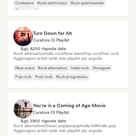
Coldwave
Rock elettronico
Rock sperimentale
Garage rock
Turn Down for Alt
Curatore Di Playlist
&gt; 4200 risposte date
Rock alternativo
Indie rock
New wave
Pop rock
Post rock
Aggiungere artisti nelle mie playlist più seguite
New wave
Rock alternativo
Indie rock
Shoegaze
Pop rock
Post rock
Rock progressivo
You're in a Coming of Age Movie
Curatore Di Playlist
&gt; 2900 risposte date
Rock alternativo
Dream pop
Iperpop
Indie folk
Indie pop
Aggiungere artisti nelle mie playlist più seguite