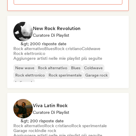
New Rock Revolution
Curatore Di Playlist
&gt; 2000 risposte date
Rock alternativo
Blues
Rock cristiano
Coldwave
Rock elettronico
Aggiungere artisti nelle mie playlist più seguite
New wave
Rock alternativo
Blues
Coldwave
Rock elettronico
Rock sperimentale
Garage rock
Indie rock
Viva Latin Rock
Curatore Di Playlist
&gt; 200 risposte date
Rock alternativo
Rock cristiano
Rock sperimentale
Garage rock
Indie rock
Aggiungere artisti nelle mie playlist più seguite