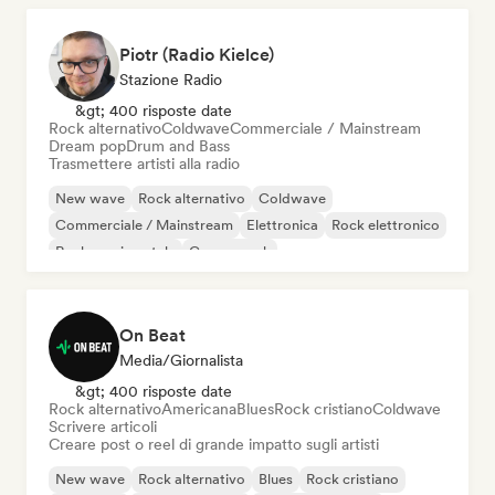
Piotr (Radio Kielce)
Stazione Radio
&gt; 400 risposte date
Rock alternativo
Coldwave
Commerciale / Mainstream
Dream pop
Drum and Bass
Trasmettere artisti alla radio
New wave
Rock alternativo
Coldwave
Commerciale / Mainstream
Elettronica
Rock elettronico
Rock sperimentale
Garage rock
On Beat
Media/Giornalista
&gt; 400 risposte date
Rock alternativo
Americana
Blues
Rock cristiano
Coldwave
Scrivere articoli
Creare post o reel di grande impatto sugli artisti
New wave
Rock alternativo
Blues
Rock cristiano