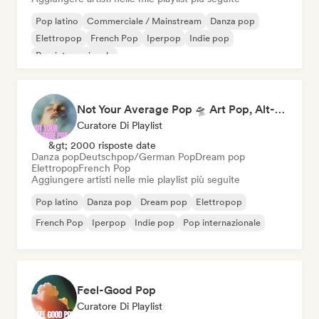
Pop latino
Commerciale / Mainstream
Danza pop
Elettropop
French Pop
Iperpop
Indie pop
Pop internazionale
Not Your Average Pop 🛸 Art Pop, Alt-Pop & Indie Pop
Curatore Di Playlist
&gt; 2000 risposte date
Danza pop
Deutschpop/German Pop
Dream pop
Elettropop
French Pop
Aggiungere artisti nelle mie playlist più seguite
Pop latino
Danza pop
Dream pop
Elettropop
French Pop
Iperpop
Indie pop
Pop internazionale
Feel-Good Pop
Curatore Di Playlist