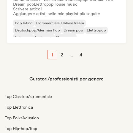
Dream pop
Elettropop
House music
Scrivere articoli
Aggiungere artisti nelle mie playlist più seguite
Pop latino
Commerciale / Mainstream
Deutschpop/German Pop
Dream pop
Elettropop
Indie pop
Indie rock
New wave
1
2
...
4
Curatori/professionisti per genere
Top Classico/strumentale
Top Elettronica
Top Folk/Acustico
Top Hip-hop/Rap