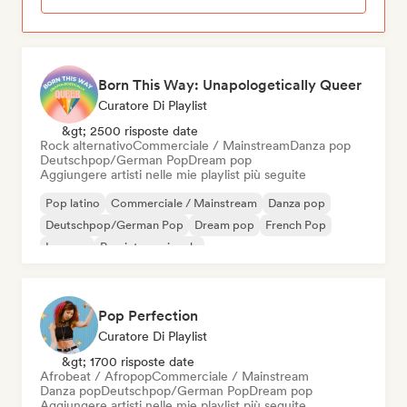
Born This Way: Unapologetically Queer
Curatore Di Playlist
&gt; 2500 risposte date
Rock alternativo
Commerciale / Mainstream
Danza pop
Deutschpop/German Pop
Dream pop
Aggiungere artisti nelle mie playlist più seguite
Pop latino
Commerciale / Mainstream
Danza pop
Deutschpop/German Pop
Dream pop
French Pop
Iperpop
Pop internazionale
Pop Perfection
Curatore Di Playlist
&gt; 1700 risposte date
Afrobeat / Afropop
Commerciale / Mainstream
Danza pop
Deutschpop/German Pop
Dream pop
Aggiungere artisti nelle mie playlist più seguite