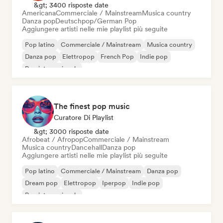
&gt; 3400 risposte date
Americana
Commerciale / Mainstream
Musica country
Danza pop
Deutschpop/German Pop
Aggiungere artisti nelle mie playlist più seguite
Pop latino
Commerciale / Mainstream
Musica country
Danza pop
Elettropop
French Pop
Indie pop
Pop internazionale
The finest pop music
Curatore Di Playlist
&gt; 3000 risposte date
Afrobeat / Afropop
Commerciale / Mainstream
Musica country
Dancehall
Danza pop
Aggiungere artisti nelle mie playlist più seguite
Pop latino
Commerciale / Mainstream
Danza pop
Dream pop
Elettropop
Iperpop
Indie pop
Pop internazionale