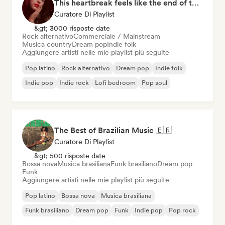
This heartbreak feels like the end of the world
Curatore Di Playlist
&gt; 3000 risposte date
Rock alternativo
Commerciale / Mainstream
Musica country
Dream pop
Indie folk
Aggiungere artisti nelle mie playlist più seguite
Pop latino
Rock alternativo
Dream pop
Indie folk
Indie pop
Indie rock
Lofi bedroom
Pop soul
The Best of Brazilian Music 🇧🇷
Curatore Di Playlist
&gt; 500 risposte date
Bossa nova
Musica brasiliana
Funk brasiliano
Dream pop
Funk
Aggiungere artisti nelle mie playlist più seguite
Pop latino
Bossa nova
Musica brasiliana
Funk brasiliano
Dream pop
Funk
Indie pop
Pop rock