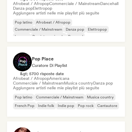
Afrobeat / Afropop
Commerciale / Mainstream
Dancehall
Danza pop
Elettropop
Aggiungere artisti nelle mie playlist più seguite
Pop latino
Afrobeat / Afropop
Commerciale / Mainstream
Danza pop
Elettropop
Iperpop
Pop internazionale
Pop soul
Pop Place
Curatore Di Playlist
&gt; 5700 risposte date
Afrobeat / Afropop
Americana
Commerciale / Mainstream
Musica country
Danza pop
Aggiungere artisti nelle mie playlist più seguite
Pop latino
Commerciale / Mainstream
Musica country
French Pop
Indie folk
Indie pop
Pop rock
Cantautore