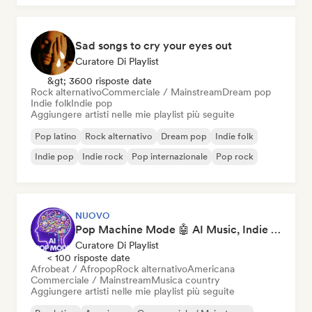
Sad songs to cry your eyes out
Curatore Di Playlist
&gt; 3600 risposte date
Rock alternativo
Commerciale / Mainstream
Dream pop
Indie folk
Indie pop
Aggiungere artisti nelle mie playlist più seguite
Pop latino
Rock alternativo
Dream pop
Indie folk
Indie pop
Indie rock
Pop internazionale
Pop rock
NUOVO
Pop Machine Mode 🤖 AI Music, Indie Pop & Dream Pop
Curatore Di Playlist
< 100 risposte date
Afrobeat / Afropop
Rock alternativo
Americana
Commerciale / Mainstream
Musica country
Aggiungere artisti nelle mie playlist più seguite