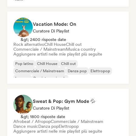
R&B
Vacation Mode: On
Curatore Di Playlist
&gt; 2400 risposte date
Rock alternativo
Chill House
Chill out
Commerciale / Mainstream
Musica country
Aggiungere artisti nelle mie playlist più seguite
Pop latino
Chill House
Chill out
Commerciale / Mainstream
Danza pop
Elettropop
Iperpop
Pop internazionale
Sweat & Pop: Gym Mode 💦
Curatore Di Playlist
&gt; 1800 risposte date
Afrobeat / Afropop
Commerciale / Mainstream
Dance music
Danza pop
Elettropop
Aggiungere artisti nelle mie playlist più seguite