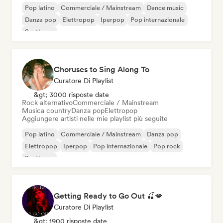
Pop latino
Commerciale / Mainstream
Dance music
Danza pop
Elettropop
Iperpop
Pop internazionale
Synthpop
Choruses to Sing Along To
Curatore Di Playlist
&gt; 3000 risposte date
Rock alternativo
Commerciale / Mainstream
Musica country
Danza pop
Elettropop
Aggiungere artisti nelle mie playlist più seguite
Pop latino
Commerciale / Mainstream
Danza pop
Elettropop
Iperpop
Pop internazionale
Pop rock
Synthpop
Getting Ready to Go Out 🍒💋
Curatore Di Playlist
&gt; 1900 risposte date