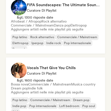
FIFA Soundscapes: The Ultimate Soundtrack ⚽️ Festival Indie, Electropop & Dance Anthems
Curatore Di Playlist
&gt; 1300 risposte date
Afrobeat / Afropop
Rock alternativo
Commerciale / Mainstream
Danza pop
Elettropop
Aggiungere artisti nelle mie playlist più seguite
Pop latino
Rock alternativo
Commerciale / Mainstream
Elettropop
Iperpop
Indie rock
Pop internazionale
Pop rock
Vocals That Give You Chills
Curatore Di Playlist
&gt; 1600 risposte date
Bossa nova
Commerciale / Mainstream
Musica country
Dream pop
Indie folk
Aggiungere artisti nelle mie playlist più seguite
Pop latino
Commerciale / Mainstream
Dream pop
Indie pop
Pop internazionale
Lofi bedroom
Pop soul