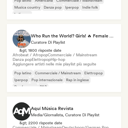
Pop latino
Americana
Commerciale / Mainstream
Musica country
Danza pop
Iperpop
Indie folk
Indie pop
Who Run the World? Girls! 🔥 Female Empowerment Pop & Girl-Power Anthems
Curatore Di Playlist
&gt; 1800 risposte date
Afrobeat / Afropop
Commerciale / Mainstream
Danza pop
Elettropop
Hip-hop
Aggiungere artisti nelle mie playlist più seguite
Pop latino
Commerciale / Mainstream
Elettropop
Iperpop
Pop internazionale
Rap in inglese
Rap francese
R&B
Aquí Música Revista
Media/Giornalista, Curatore Di Playlist
&gt; 2200 risposte date
Commerciale / Mainstream
Deutschpop/German Pop