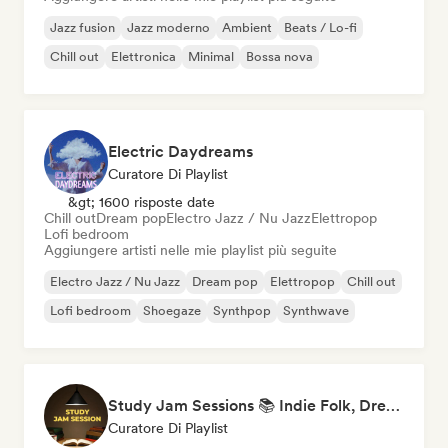
Jazz fusion
Jazz moderno
Ambient
Beats / Lo-fi
Chill out
Elettronica
Minimal
Bossa nova
Electric Daydreams
Curatore Di Playlist
&gt; 1600 risposte date
Chill out
Dream pop
Electro Jazz / Nu Jazz
Elettropop
Lofi bedroom
Aggiungere artisti nelle mie playlist più seguite
Electro Jazz / Nu Jazz
Dream pop
Elettropop
Chill out
Lofi bedroom
Shoegaze
Synthpop
Synthwave
Study Jam Sessions 📚 Indie Folk, Dream Pop & Singer-Songwriter
Curatore Di Playlist