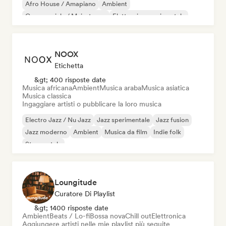
Afro House / Amapiano
Ambient
Commerciale / Mainstream
Elettronica sperimentale
Musica da film
Iperpop
NOOX
Etichetta
&gt; 400 risposte date
Musica africana
Ambient
Musica araba
Musica asiatica
Musica classica
Ingaggiare artisti o pubblicare la loro musica
Electro Jazz / Nu Jazz
Jazz sperimentale
Jazz fusion
Jazz moderno
Ambient
Musica da film
Indie folk
Strumentale
Loungitude
Curatore Di Playlist
&gt; 1400 risposte date
Ambient
Beats / Lo-fi
Bossa nova
Chill out
Elettronica
Aggiungere artisti nelle mie playlist più seguite