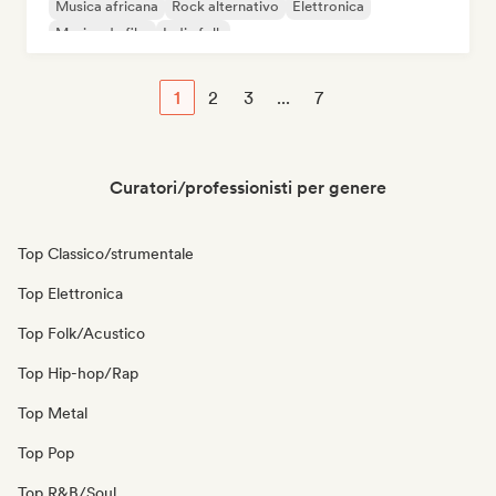
Musica africana
Rock alternativo
Elettronica
Musica da film
Indie folk
1
2
3
...
7
Curatori/professionisti per genere
Top Classico/strumentale
Top Elettronica
Top Folk/Acustico
Top Hip-hop/Rap
Top Metal
Top Pop
Top R&B/Soul