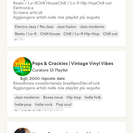
Beats / Lo-fi
Chill House
Chill / Lo-fi Hip-Hop
Chill out
Elettronica
Scrivere articoli
Aggiungere artisti nelle mie playlist più seguite
Electro Jazz / Nu Jazz
Jazz fusion
Jazz moderno
Beats / Lo-fi
Chill House
Chill / Lo-fi Hip-Hop
Chill out
Funk
Pops & Crackles | Vintage Vinyl Vibes
Curatore Di Playlist
&gt; 2000 risposte date
Blues
Bossa nova
Sertanejo brasiliano
Disco
Funk
Aggiungere artisti nelle mie playlist più seguite
Jazz moderno
Bossa nova
Hip-hop
Indie folk
Indie pop
Indie rock
Pop soul
Rock & Roll / Rock classico