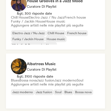
House Grooves in a Jazz Mood
Curatore Di Playlist
&gt; 300 risposte date
Chill House
Electro Jazz / Nu Jazz
French house
Funky / Jackin House
House music
Aggiungere artisti nelle mie playlist più seguite
Electro Jazz / Nu Jazz
Chill House
French house
Funky / Jackin House
House music
Melodic & Progressive House
Organic House / Downtempo
Albatross Music
Curatore Di Playlist
&gt; 3100 risposte date
Blues
Bossa nova
Jazz fusion
Jazz moderno
Soul
Aggiungere artisti nelle mie playlist più seguite
Jazz moderno
Jazz fusion
Soul
Blues
Bossa nova