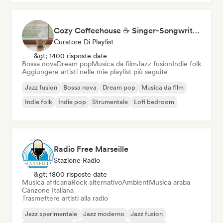
Cozy Coffeehouse ☕ Singer-Songwriter, Indie Folk & Acoustic
Curatore Di Playlist
&gt; 1400 risposte date
Bossa nova
Dream pop
Musica da film
Jazz fusion
Indie folk
Aggiungere artisti nelle mie playlist più seguite
Jazz fusion
Bossa nova
Dream pop
Musica da film
Indie folk
Indie pop
Strumentale
Lofi bedroom
Radio Free Marseille
Stazione Radio
&gt; 1800 risposte date
Musica africana
Rock alternativo
Ambient
Musica araba
Canzone Italiana
Trasmettere artisti alla radio
Jazz sperimentale
Jazz moderno
Jazz fusion