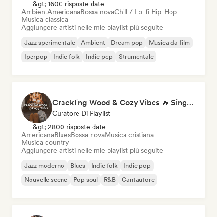
&gt; 1600 risposte date
Ambient
Americana
Bossa nova
Chill / Lo-fi Hip-Hop
Musica classica
Aggiungere artisti nelle mie playlist più seguite
Jazz sperimentale
Ambient
Dream pop
Musica da film
Iperpop
Indie folk
Indie pop
Strumentale
Crackling Wood & Cozy Vibes 🔥 Singer-Songwriter, Dream Pop & Bedroom Pop
Curatore Di Playlist
&gt; 2800 risposte date
Americana
Blues
Bossa nova
Musica cristiana
Musica country
Aggiungere artisti nelle mie playlist più seguite
Jazz moderno
Blues
Indie folk
Indie pop
Nouvelle scene
Pop soul
R&B
Cantautore