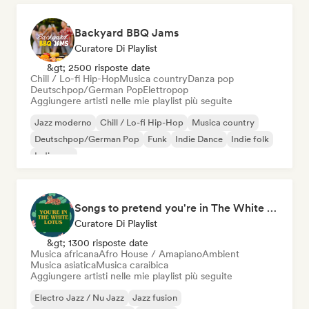
Backyard BBQ Jams
Curatore Di Playlist
&gt; 2500 risposte date
Chill / Lo-fi Hip-Hop
Musica country
Danza pop
Deutschpop/German Pop
Elettropop
Aggiungere artisti nelle mie playlist più seguite
Jazz moderno
Chill / Lo-fi Hip-Hop
Musica country
Deutschpop/German Pop
Funk
Indie Dance
Indie folk
Indie pop
Songs to pretend you're in The White Lotus
Curatore Di Playlist
&gt; 1300 risposte date
Musica africana
Afro House / Amapiano
Ambient
Musica asiatica
Musica caraibica
Aggiungere artisti nelle mie playlist più seguite
Electro Jazz / Nu Jazz
Jazz fusion