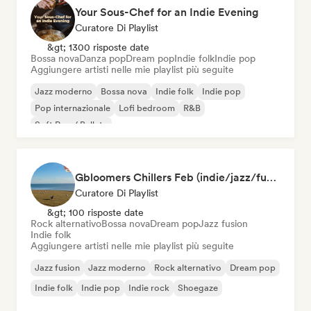
Your Sous-Chef for an Indie Evening
Curatore Di Playlist
&gt; 1300 risposte date
Bossa nova
Danza pop
Dream pop
Indie folk
Indie pop
Aggiungere artisti nelle mie playlist più seguite
Jazz moderno
Bossa nova
Indie folk
Indie pop
Pop internazionale
Lofi bedroom
R&B
Soft Pop / Ballata
Gbloomers Chillers Feb (indie/jazz/funk/psych)
Curatore Di Playlist
&gt; 100 risposte date
Rock alternativo
Bossa nova
Dream pop
Jazz fusion
Indie folk
Aggiungere artisti nelle mie playlist più seguite
Jazz fusion
Jazz moderno
Rock alternativo
Dream pop
Indie folk
Indie pop
Indie rock
Shoegaze