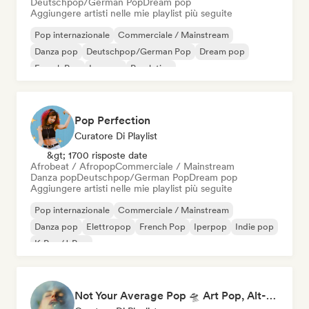
Deutschpop/German Pop
Dream pop
Aggiungere artisti nelle mie playlist più seguite
Pop internazionale
Commerciale / Mainstream
Danza pop
Deutschpop/German Pop
Dream pop
French Pop
Iperpop
Pop latino
Pop Perfection
Curatore Di Playlist
&gt; 1700 risposte date
Afrobeat / Afropop
Commerciale / Mainstream
Danza pop
Deutschpop/German Pop
Dream pop
Aggiungere artisti nelle mie playlist più seguite
Pop internazionale
Commerciale / Mainstream
Danza pop
Elettropop
French Pop
Iperpop
Indie pop
K-Pop/J-Pop
Not Your Average Pop 🛸 Art Pop, Alt-Pop & Indie Pop