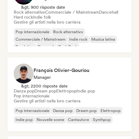
&gt; 900 risposte date
Rock alternativo
Commerciale / Mainstream
Dancehall
Hard rock
Indie folk
Gestire gli artisti nella loro carriera
Pop internazionale
Rock alternativo
Commerciale / Mainstream
Indie rock
Musica latina
Pop latino
Pop rock
Punk Rock
François Olivier-Gouriou
Manager
&gt; 2200 risposte date
Danza pop
Dream pop
Elettropop
Indie pop
Pop internazionale
Gestire gli artisti nella loro carriera
Pop internazionale
Danza pop
Dream pop
Elettropop
Indie pop
Nouvelle scene
Cantautore
Synthpop