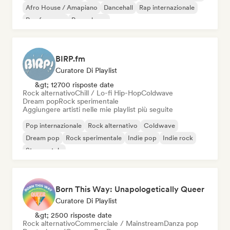
Afro House / Amapiano
Dancehall
Rap internazionale
Rap francese
Pop urbano
BIRP.fm
Curatore Di Playlist
&gt; 12700 risposte date
Rock alternativo
Chill / Lo-fi Hip-Hop
Coldwave
Dream pop
Rock sperimentale
Aggiungere artisti nelle mie playlist più seguite
Pop internazionale
Rock alternativo
Coldwave
Dream pop
Rock sperimentale
Indie pop
Indie rock
Strumentale
Born This Way: Unapologetically Queer
Curatore Di Playlist
&gt; 2500 risposte date
Rock alternativo
Commerciale / Mainstream
Danza pop