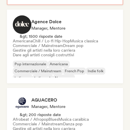
Agence Dolce
Manager, Mentore
&gt; 1500 risposte date
Americana
Chill / Lo-fi Hip-Hop
Musica classica
Commerciale / Mainstream
Dream pop
Gestire gli artisti nella loro carriera
Dare agli artisti consigli costruttivi
Pop internazionale
Americana
Commerciale / Mainstream
French Pop
Indie folk
Indie pop
Indie rock
New wave
AGUACERO
Manager, Mentore
&gt; 200 risposte date
Afrobeat / Afropop
Blues
Musica caraibica
Commerciale / Mainstream
Danza pop
Gestire gli artisti nella loro carriera