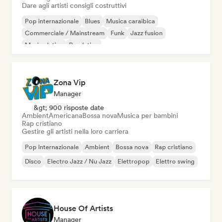
Dare agli artisti consigli costruttivi
Pop internazionale
Blues
Musica caraibica
Commerciale / Mainstream
Funk
Jazz fusion
Musica latina
Pop latino
Zona Vip
Manager
&gt; 900 risposte date
Ambient
Americana
Bossa nova
Musica per bambini
Rap cristiano
Gestire gli artisti nella loro carriera
Pop internazionale
Ambient
Bossa nova
Rap cristiano
Disco
Electro Jazz / Nu Jazz
Elettropop
Elettro swing
House Of Artists
Manager