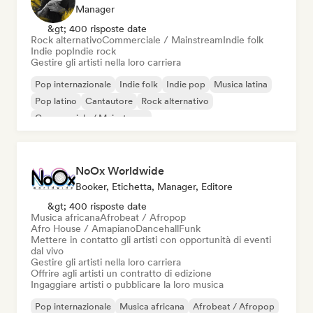
Manager
&gt; 400 risposte date
Rock alternativo
Commerciale / Mainstream
Indie folk
Indie pop
Indie rock
Gestire gli artisti nella loro carriera
Pop internazionale
Indie folk
Indie pop
Musica latina
Pop latino
Cantautore
Rock alternativo
Commerciale / Mainstream
NoOx Worldwide
Booker, Etichetta, Manager, Editore
&gt; 400 risposte date
Musica africana
Afrobeat / Afropop
Afro House / Amapiano
Dancehall
Funk
Mettere in contatto gli artisti con opportunità di eventi
dal vivo
Gestire gli artisti nella loro carriera
Offrire agli artisti un contratto di edizione
Ingaggiare artisti o pubblicare la loro musica
Pop internazionale
Musica africana
Afrobeat / Afropop