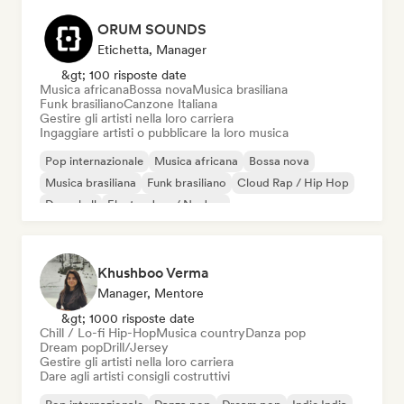
ORUM SOUNDS
Etichetta, Manager
&gt; 100 risposte date
Musica africana
Bossa nova
Musica brasiliana
Funk brasiliano
Canzone Italiana
Gestire gli artisti nella loro carriera
Ingaggiare artisti o pubblicare la loro musica
Pop internazionale
Musica africana
Bossa nova
Musica brasiliana
Funk brasiliano
Cloud Rap / Hip Hop
Dancehall
Electro Jazz / Nu Jazz
Khushboo Verma
Manager, Mentore
&gt; 1000 risposte date
Chill / Lo-fi Hip-Hop
Musica country
Danza pop
Dream pop
Drill/Jersey
Gestire gli artisti nella loro carriera
Dare agli artisti consigli costruttivi