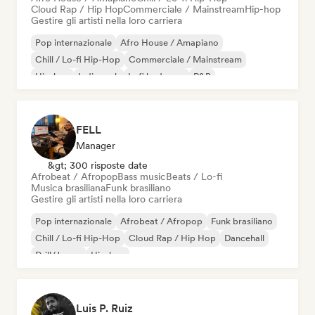
Cloud Rap / Hip Hop
Commerciale / Mainstream
Hip-hop
Gestire gli artisti nella loro carriera
Pop internazionale
Afro House / Amapiano
Chill / Lo-fi Hip-Hop
Commerciale / Mainstream
Hip-hop
Indie rock
Lofi bedroom
R&B
FELL
Manager
&gt; 300 risposte date
Afrobeat / Afropop
Bass music
Beats / Lo-fi
Musica brasiliana
Funk brasiliano
Gestire gli artisti nella loro carriera
Pop internazionale
Afrobeat / Afropop
Funk brasiliano
Chill / Lo-fi Hip-Hop
Cloud Rap / Hip Hop
Dancehall
Drill/Jersey
Hip-hop
Luis P. Ruiz