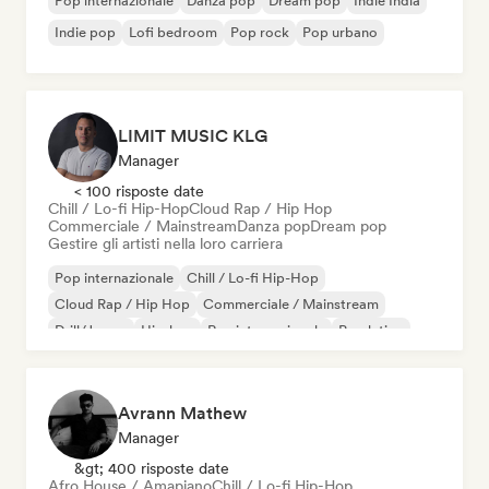
Pop internazionale
Danza pop
Dream pop
Indie India
Indie pop
Lofi bedroom
Pop rock
Pop urbano
LIMIT MUSIC KLG
Manager
< 100 risposte date
Chill / Lo-fi Hip-Hop
Cloud Rap / Hip Hop
Commerciale / Mainstream
Danza pop
Dream pop
Gestire gli artisti nella loro carriera
Pop internazionale
Chill / Lo-fi Hip-Hop
Cloud Rap / Hip Hop
Commerciale / Mainstream
Drill/Jersey
Hip-hop
Rap internazionale
Pop latino
Avrann Mathew
Manager
&gt; 400 risposte date
Afro House / Amapiano
Chill / Lo-fi Hip-Hop