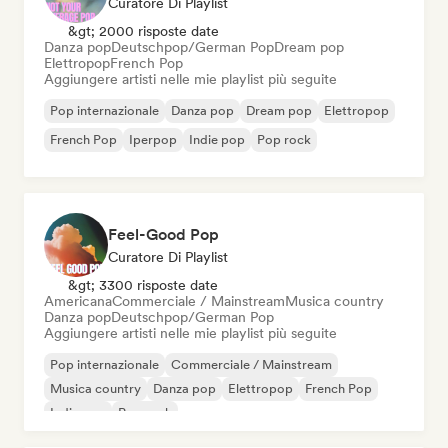
Curatore Di Playlist
&gt; 2000 risposte date
Danza pop
Deutschpop/German Pop
Dream pop
Elettropop
French Pop
Aggiungere artisti nelle mie playlist più seguite
Pop internazionale
Danza pop
Dream pop
Elettropop
French Pop
Iperpop
Indie pop
Pop rock
Feel-Good Pop
Curatore Di Playlist
&gt; 3300 risposte date
Americana
Commerciale / Mainstream
Musica country
Danza pop
Deutschpop/German Pop
Aggiungere artisti nelle mie playlist più seguite
Pop internazionale
Commerciale / Mainstream
Musica country
Danza pop
Elettropop
French Pop
Indie pop
Pop rock