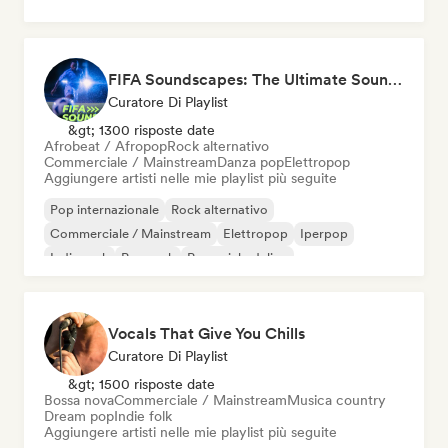
FIFA Soundscapes: The Ultimate Soundtrack ⚽️ Festival Indie, Electropop & Dance Anthems
Curatore Di Playlist
&gt; 1300 risposte date
Afrobeat / Afropop
Rock alternativo
Commerciale / Mainstream
Danza pop
Elettropop
Aggiungere artisti nelle mie playlist più seguite
Pop internazionale
Rock alternativo
Commerciale / Mainstream
Elettropop
Iperpop
Indie rock
Pop rock
Pop psichedelico
Vocals That Give You Chills
Curatore Di Playlist
&gt; 1500 risposte date
Bossa nova
Commerciale / Mainstream
Musica country
Dream pop
Indie folk
Aggiungere artisti nelle mie playlist più seguite