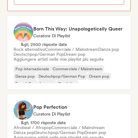
Born This Way: Unapologetically Queer
Curatore Di Playlist
&gt; 2500 risposte date
Rock alternativo
Commerciale / Mainstream
Danza pop
Deutschpop/German Pop
Dream pop
Aggiungere artisti nelle mie playlist più seguite
Pop internazionale
Commerciale / Mainstream
Danza pop
Deutschpop/German Pop
Dream pop
French Pop
Iperpop
Pop latino
Pop Perfection
Curatore Di Playlist
&gt; 1700 risposte date
Afrobeat / Afropop
Commerciale / Mainstream
Danza pop
Deutschpop/German Pop
Dream pop
Aggiungere artisti nelle mie playlist più seguite