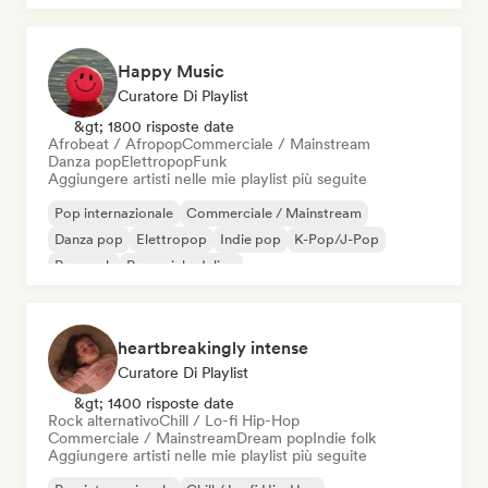
Happy Music
Curatore Di Playlist
&gt; 1800 risposte date
Afrobeat / Afropop
Commerciale / Mainstream
Danza pop
Elettropop
Funk
Aggiungere artisti nelle mie playlist più seguite
Pop internazionale
Commerciale / Mainstream
Danza pop
Elettropop
Indie pop
K-Pop/J-Pop
Pop rock
Pop psichedelico
heartbreakingly intense
Curatore Di Playlist
&gt; 1400 risposte date
Rock alternativo
Chill / Lo-fi Hip-Hop
Commerciale / Mainstream
Dream pop
Indie folk
Aggiungere artisti nelle mie playlist più seguite