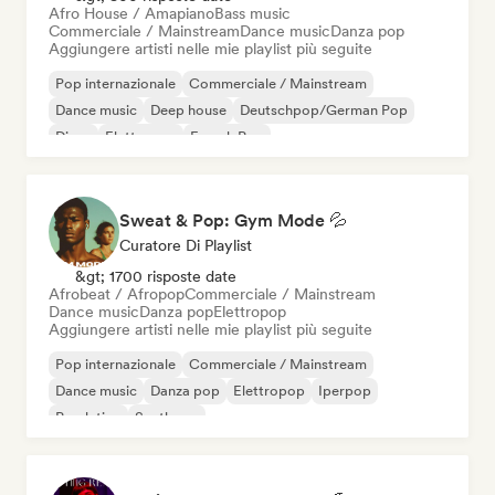
Afro House / Amapiano
Bass music
Commerciale / Mainstream
Dance music
Danza pop
Aggiungere artisti nelle mie playlist più seguite
Pop internazionale
Commerciale / Mainstream
Dance music
Deep house
Deutschpop/German Pop
Disco
Elettropop
French Pop
Sweat & Pop: Gym Mode 💦
Curatore Di Playlist
&gt; 1700 risposte date
Afrobeat / Afropop
Commerciale / Mainstream
Dance music
Danza pop
Elettropop
Aggiungere artisti nelle mie playlist più seguite
Pop internazionale
Commerciale / Mainstream
Dance music
Danza pop
Elettropop
Iperpop
Pop latino
Synthpop