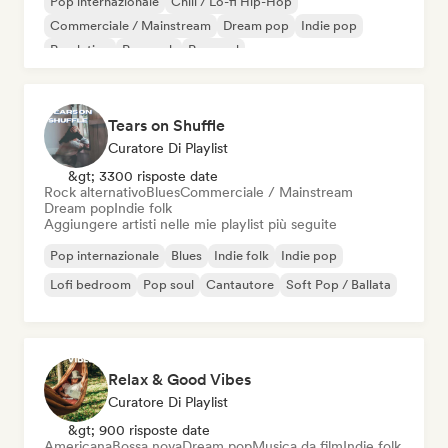
Pop internazionale
Chill / Lo-fi Hip-Hop
Commerciale / Mainstream
Dream pop
Indie pop
Pop latino
Pop rock
Pop soul
Tears on Shuffle
Curatore Di Playlist
&gt; 3300 risposte date
Rock alternativo
Blues
Commerciale / Mainstream
Dream pop
Indie folk
Aggiungere artisti nelle mie playlist più seguite
Pop internazionale
Blues
Indie folk
Indie pop
Lofi bedroom
Pop soul
Cantautore
Soft Pop / Ballata
Relax & Good Vibes
Curatore Di Playlist
&gt; 900 risposte date
Americana
Bossa nova
Dream pop
Musica da film
Indie folk