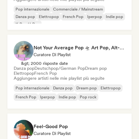
Pop internazionale
Commerciale / Mainstream
Danza pop
Elettropop
French Pop
Iperpop
Indie pop
K-Pop/J-Pop
Not Your Average Pop 🛸 Art Pop, Alt-Pop & Indie Pop
Curatore Di Playlist
&gt; 2000 risposte date
Danza pop
Deutschpop/German Pop
Dream pop
Elettropop
French Pop
Aggiungere artisti nelle mie playlist più seguite
Pop internazionale
Danza pop
Dream pop
Elettropop
French Pop
Iperpop
Indie pop
Pop rock
Feel-Good Pop
Curatore Di Playlist