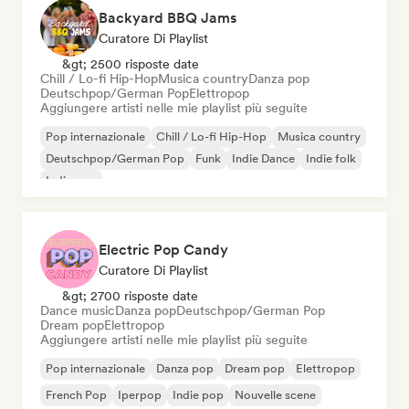
Backyard BBQ Jams
Curatore Di Playlist
&gt; 2500 risposte date
Chill / Lo-fi Hip-Hop
Musica country
Danza pop
Deutschpop/German Pop
Elettropop
Aggiungere artisti nelle mie playlist più seguite
Pop internazionale
Chill / Lo-fi Hip-Hop
Musica country
Deutschpop/German Pop
Funk
Indie Dance
Indie folk
Indie pop
Electric Pop Candy
Curatore Di Playlist
&gt; 2700 risposte date
Dance music
Danza pop
Deutschpop/German Pop
Dream pop
Elettropop
Aggiungere artisti nelle mie playlist più seguite
Pop internazionale
Danza pop
Dream pop
Elettropop
French Pop
Iperpop
Indie pop
Nouvelle scene