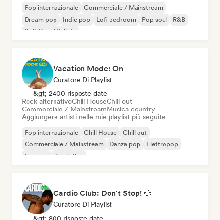
Pop internazionale
Commerciale / Mainstream
Dream pop
Indie pop
Lofi bedroom
Pop soul
R&B
Soft Pop / Ballata
Vacation Mode: On
Curatore Di Playlist
&gt; 2400 risposte date
Rock alternativo
Chill House
Chill out
Commerciale / Mainstream
Musica country
Aggiungere artisti nelle mie playlist più seguite
Pop internazionale
Chill House
Chill out
Commerciale / Mainstream
Danza pop
Elettropop
Iperpop
Pop latino
Cardio Club: Don't Stop! 💦
Curatore Di Playlist
&gt; 800 risposte date