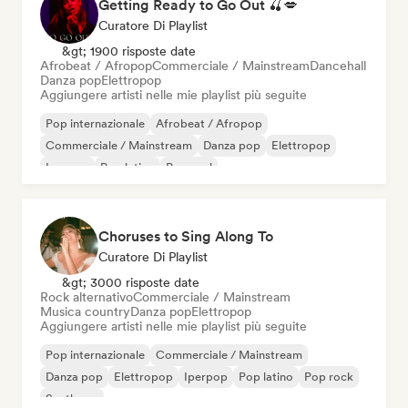
Getting Ready to Go Out 🍒💋
Curatore Di Playlist
&gt; 1900 risposte date
Afrobeat / Afropop
Commerciale / Mainstream
Dancehall
Danza pop
Elettropop
Aggiungere artisti nelle mie playlist più seguite
Pop internazionale
Afrobeat / Afropop
Commerciale / Mainstream
Danza pop
Elettropop
Iperpop
Pop latino
Pop soul
Choruses to Sing Along To
Curatore Di Playlist
&gt; 3000 risposte date
Rock alternativo
Commerciale / Mainstream
Musica country
Danza pop
Elettropop
Aggiungere artisti nelle mie playlist più seguite
Pop internazionale
Commerciale / Mainstream
Danza pop
Elettropop
Iperpop
Pop latino
Pop rock
Synthpop