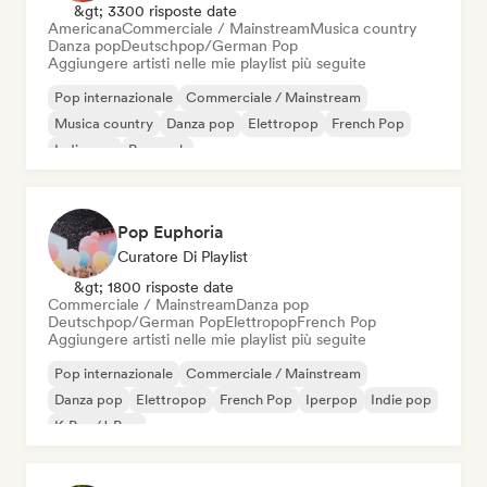
&gt; 3300 risposte date
Americana
Commerciale / Mainstream
Musica country
Danza pop
Deutschpop/German Pop
Aggiungere artisti nelle mie playlist più seguite
Pop internazionale
Commerciale / Mainstream
Musica country
Danza pop
Elettropop
French Pop
Indie pop
Pop rock
Pop Euphoria
Curatore Di Playlist
&gt; 1800 risposte date
Commerciale / Mainstream
Danza pop
Deutschpop/German Pop
Elettropop
French Pop
Aggiungere artisti nelle mie playlist più seguite
Pop internazionale
Commerciale / Mainstream
Danza pop
Elettropop
French Pop
Iperpop
Indie pop
K-Pop/J-Pop