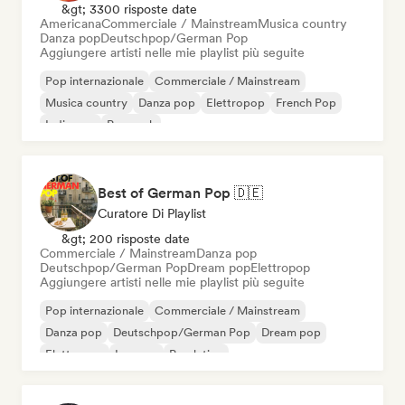
&gt; 3300 risposte date
Americana
Commerciale / Mainstream
Musica country
Danza pop
Deutschpop/German Pop
Aggiungere artisti nelle mie playlist più seguite
Pop internazionale
Commerciale / Mainstream
Musica country
Danza pop
Elettropop
French Pop
Indie pop
Pop rock
Best of German Pop 🇩🇪
Curatore Di Playlist
&gt; 200 risposte date
Commerciale / Mainstream
Danza pop
Deutschpop/German Pop
Dream pop
Elettropop
Aggiungere artisti nelle mie playlist più seguite
Pop internazionale
Commerciale / Mainstream
Danza pop
Deutschpop/German Pop
Dream pop
Elettropop
Iperpop
Pop latino