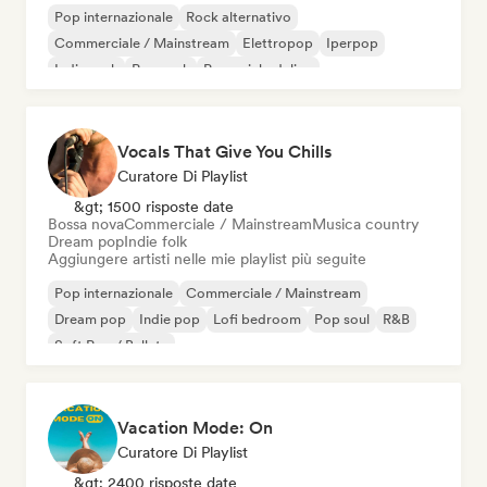
Pop internazionale
Rock alternativo
Commerciale / Mainstream
Elettropop
Iperpop
Indie rock
Pop rock
Pop psichedelico
Vocals That Give You Chills
Curatore Di Playlist
&gt; 1500 risposte date
Bossa nova
Commerciale / Mainstream
Musica country
Dream pop
Indie folk
Aggiungere artisti nelle mie playlist più seguite
Pop internazionale
Commerciale / Mainstream
Dream pop
Indie pop
Lofi bedroom
Pop soul
R&B
Soft Pop / Ballata
Vacation Mode: On
Curatore Di Playlist
&gt; 2400 risposte date