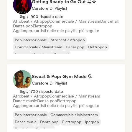
Getting Ready to Go Out 🍒💋
Curatore Di Playlist
&gt; 1900 risposte date
Afrobeat / Afropop
Commerciale / Mainstream
Dancehall
Danza pop
Elettropop
Aggiungere artisti nelle mie playlist più seguite
Pop internazionale
Afrobeat / Afropop
Commerciale / Mainstream
Danza pop
Elettropop
Iperpop
Pop latino
Pop soul
Sweat & Pop: Gym Mode 💦
Curatore Di Playlist
&gt; 1700 risposte date
Afrobeat / Afropop
Commerciale / Mainstream
Dance music
Danza pop
Elettropop
Aggiungere artisti nelle mie playlist più seguite
Pop internazionale
Commerciale / Mainstream
Dance music
Danza pop
Elettropop
Iperpop
Pop latino
Synthpop