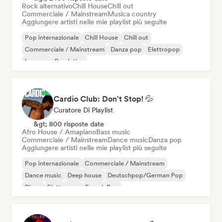
Rock alternativo
Chill House
Chill out
Commerciale / Mainstream
Musica country
Aggiungere artisti nelle mie playlist più seguite
Pop internazionale
Chill House
Chill out
Commerciale / Mainstream
Danza pop
Elettropop
Iperpop
Pop latino
Cardio Club: Don't Stop! 💦
Curatore Di Playlist
&gt; 800 risposte date
Afro House / Amapiano
Bass music
Commerciale / Mainstream
Dance music
Danza pop
Aggiungere artisti nelle mie playlist più seguite
Pop internazionale
Commerciale / Mainstream
Dance music
Deep house
Deutschpop/German Pop
Disco
Elettropop
French Pop