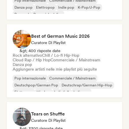
Pop internazionale
Commerciale / Mainstream
Danza pop
Elettropop
Indie pop
K-Pop/J-Pop
Pop rock
Pop psichedelico
Best of German Music 2026
Curatore Di Playlist
&gt; 400 risposte date
Rock alternativo
Chill / Lo-fi Hip-Hop
Cloud Rap / Hip Hop
Commerciale / Mainstream
Danza pop
Aggiungere artisti nelle mie playlist più seguite
Pop internazionale
Commerciale / Mainstream
Deutschpop/German Pop
Deutschrap/German Hip-Hop
Elettropop
Hip-hop
Indie folk
Indie pop
Tears on Shuffle
Curatore Di Playlist
&gt; 3300 risposte date