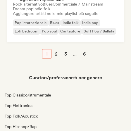
Rock alternativo
Blues
Commerciale / Mainstream
Dream pop
Indie folk
Aggiungere artisti nelle mie playlist più seguite
Pop internazionale
Blues
Indie folk
Indie pop
Lofi bedroom
Pop soul
Cantautore
Soft Pop / Ballata
1
2
3
...
6
Curatori/professionisti per genere
Top Classico/strumentale
Top Elettronica
Top Folk/Acustico
Top Hip-hop/Rap