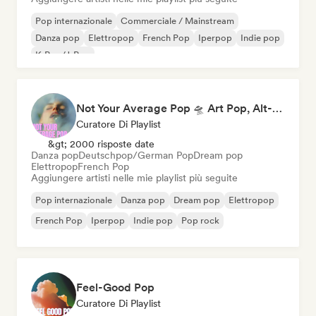
Pop internazionale
Commerciale / Mainstream
Danza pop
Elettropop
French Pop
Iperpop
Indie pop
K-Pop/J-Pop
Not Your Average Pop 🛸 Art Pop, Alt-Pop & Indie Pop
Curatore Di Playlist
&gt; 2000 risposte date
Danza pop
Deutschpop/German Pop
Dream pop
Elettropop
French Pop
Aggiungere artisti nelle mie playlist più seguite
Pop internazionale
Danza pop
Dream pop
Elettropop
French Pop
Iperpop
Indie pop
Pop rock
Feel-Good Pop
Curatore Di Playlist