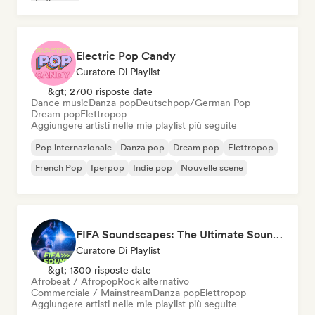
Indie pop
Electric Pop Candy
Curatore Di Playlist
&gt; 2700 risposte date
Dance music
Danza pop
Deutschpop/German Pop
Dream pop
Elettropop
Aggiungere artisti nelle mie playlist più seguite
Pop internazionale
Danza pop
Dream pop
Elettropop
French Pop
Iperpop
Indie pop
Nouvelle scene
FIFA Soundscapes: The Ultimate Soundtrack ⚽️ Festival Indie, Electropop & Dance Anthems
Curatore Di Playlist
&gt; 1300 risposte date
Afrobeat / Afropop
Rock alternativo
Commerciale / Mainstream
Danza pop
Elettropop
Aggiungere artisti nelle mie playlist più seguite