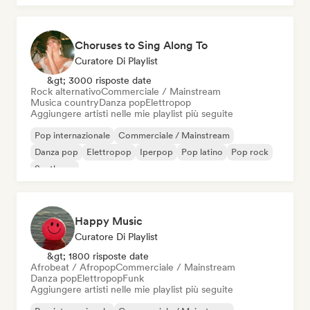
Choruses to Sing Along To
Curatore Di Playlist
&gt; 3000 risposte date
Rock alternativo
Commerciale / Mainstream
Musica country
Danza pop
Elettropop
Aggiungere artisti nelle mie playlist più seguite
Pop internazionale
Commerciale / Mainstream
Danza pop
Elettropop
Iperpop
Pop latino
Pop rock
Synthpop
Happy Music
Curatore Di Playlist
&gt; 1800 risposte date
Afrobeat / Afropop
Commerciale / Mainstream
Danza pop
Elettropop
Funk
Aggiungere artisti nelle mie playlist più seguite