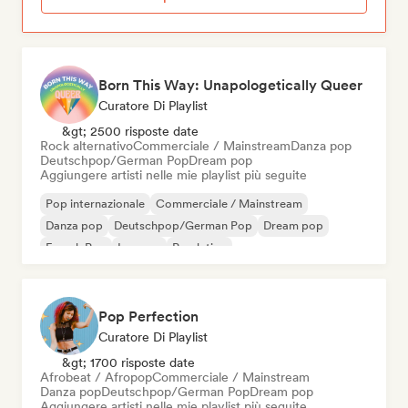
Born This Way: Unapologetically Queer
Curatore Di Playlist
&gt; 2500 risposte date
Rock alternativo
Commerciale / Mainstream
Danza pop
Deutschpop/German Pop
Dream pop
Aggiungere artisti nelle mie playlist più seguite
Pop internazionale
Commerciale / Mainstream
Danza pop
Deutschpop/German Pop
Dream pop
French Pop
Iperpop
Pop latino
Pop Perfection
Curatore Di Playlist
&gt; 1700 risposte date
Afrobeat / Afropop
Commerciale / Mainstream
Danza pop
Deutschpop/German Pop
Dream pop
Aggiungere artisti nelle mie playlist più seguite