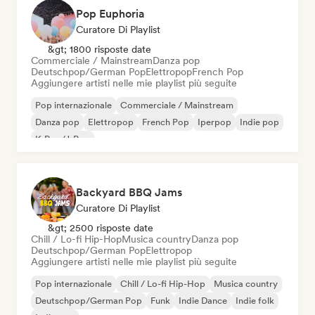
Pop Euphoria
Curatore Di Playlist
&gt; 1800 risposte date
Commerciale / Mainstream
Danza pop
Deutschpop/German Pop
Elettropop
French Pop
Aggiungere artisti nelle mie playlist più seguite
Pop internazionale
Commerciale / Mainstream
Danza pop
Elettropop
French Pop
Iperpop
Indie pop
K-Pop/J-Pop
Backyard BBQ Jams
Curatore Di Playlist
&gt; 2500 risposte date
Chill / Lo-fi Hip-Hop
Musica country
Danza pop
Deutschpop/German Pop
Elettropop
Aggiungere artisti nelle mie playlist più seguite
Pop internazionale
Chill / Lo-fi Hip-Hop
Musica country
Deutschpop/German Pop
Funk
Indie Dance
Indie folk