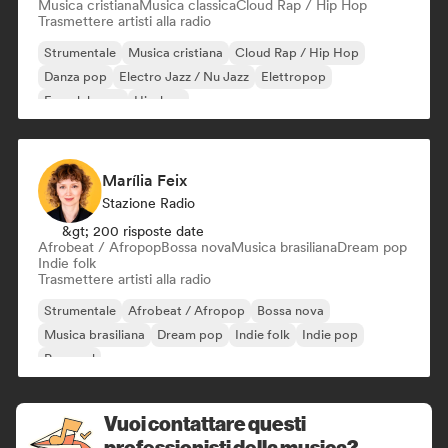
Musica cristiana
Musica classica
Cloud Rap / Hip Hop
Trasmettere artisti alla radio
Strumentale
Musica cristiana
Cloud Rap / Hip Hop
Danza pop
Electro Jazz / Nu Jazz
Elettropop
French house
Hip-hop
Marília Feix
Stazione Radio
&gt; 200 risposte date
Afrobeat / Afropop
Bossa nova
Musica brasiliana
Dream pop
Indie folk
Trasmettere artisti alla radio
Strumentale
Afrobeat / Afropop
Bossa nova
Musica brasiliana
Dream pop
Indie folk
Indie pop
Pop soul
Vuoi contattare questi
professionisti della musica?