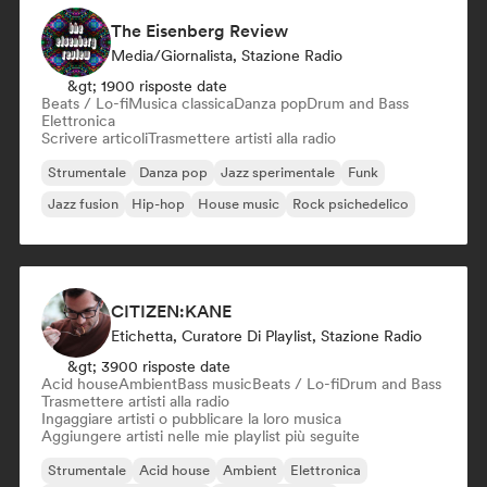
The Eisenberg Review
Media/Giornalista, Stazione Radio
&gt; 1900 risposte date
Beats / Lo-fi
Musica classica
Danza pop
Drum and Bass
Elettronica
Scrivere articoli
Trasmettere artisti alla radio
Strumentale
Danza pop
Jazz sperimentale
Funk
Jazz fusion
Hip-hop
House music
Rock psichedelico
CITIZEN:KANE
Etichetta, Curatore Di Playlist, Stazione Radio
&gt; 3900 risposte date
Acid house
Ambient
Bass music
Beats / Lo-fi
Drum and Bass
Trasmettere artisti alla radio
Ingaggiare artisti o pubblicare la loro musica
Aggiungere artisti nelle mie playlist più seguite
Strumentale
Acid house
Ambient
Elettronica