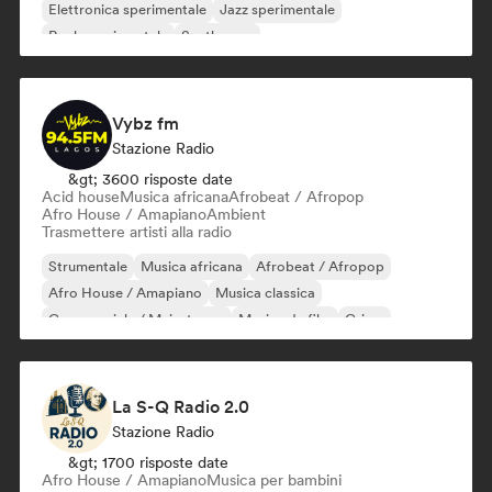
Elettronica sperimentale
Jazz sperimentale
Rock sperimentale
Synthwave
Vybz fm
Stazione Radio
&gt; 3600 risposte date
Acid house
Musica africana
Afrobeat / Afropop
Afro House / Amapiano
Ambient
Trasmettere artisti alla radio
Strumentale
Musica africana
Afrobeat / Afropop
Afro House / Amapiano
Musica classica
Commerciale / Mainstream
Musica da film
Grime
La S-Q Radio 2.0
Stazione Radio
&gt; 1700 risposte date
Afro House / Amapiano
Musica per bambini