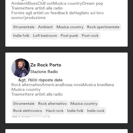
Ambient
Blues
Chill out
Musica country
Dream pop
Trasmettere artisti alla radio
Fornire agli artisti un feedback dettagliato sul loro
suono/produzione
Strumentale
Ambient
Musica country
Rock sperimentale
Indie folk
Lofi bedroom
Post punk
Post rock
Ze Rock Porto
Stazione Radio
&gt; 7600 risposte date
Rock alternativo
Americana
Bossa nova
Musica brasiliana
Musica country
Trasmettere artisti alla radio
Strumentale
Rock alternativo
Musica country
Rock elettronico
Hard rock
Indie folk
Indie rock
Metal / Heavy metal