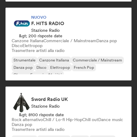
NUOVO
F. HITS RADIO
Stazione Radio
&gt; 200 risposte date
Canzone Italiana
Commerciale / Mainstream
Danza pop
Disco
Elettropop
Trasmettere artisti alla radio
Strumentale
Canzone Italiana
Commerciale / Mainstream
Danza pop
Disco
Elettropop
French Pop
Chanson Française/Variété
Sword Radio UK
Stazione Radio
&gt; 8100 risposte date
Rock alternativo
Chill / Lo-fi Hip-Hop
Chill out
Dance music
Danza pop
Trasmettere artisti alla radio