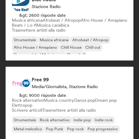
Stazione Radio
&gt; 2600 risposte date
Musica africana
Afrobeat / Afropop
Afro House / Amapiano
Beats / Lo-fi
Musica caraibica
Trasmettere artisti alla radio
Strumentale
Musica africana
Afrobeat / Afropop
Afro House / Amapiano
Chill House
Chill out
Commerciale / Mainstream
Dancehall
Free 99
Media/Giornalista, Stazione Radio
&gt; 9000 risposte date
Rock alternativo
Musica country
Danza pop
Dream pop
Elettropop
Scrivere articoli
Trasmettere artisti alla radio
Strumentale
Rock alternativo
Indie pop
Indie rock
Metal melodico
Pop Punk
Pop rock
Pop progressivo