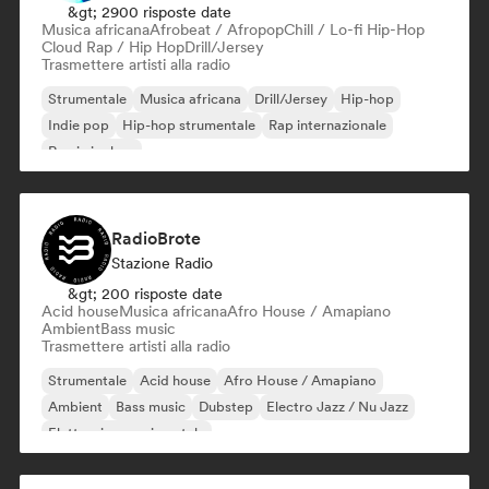
&gt; 2900 risposte date
Musica africana
Afrobeat / Afropop
Chill / Lo-fi Hip-Hop
Cloud Rap / Hip Hop
Drill/Jersey
Trasmettere artisti alla radio
Strumentale
Musica africana
Drill/Jersey
Hip-hop
Indie pop
Hip-hop strumentale
Rap internazionale
Rap in inglese
RadioBrote
Stazione Radio
&gt; 200 risposte date
Acid house
Musica africana
Afro House / Amapiano
Ambient
Bass music
Trasmettere artisti alla radio
Strumentale
Acid house
Afro House / Amapiano
Ambient
Bass music
Dubstep
Electro Jazz / Nu Jazz
Elettronica sperimentale