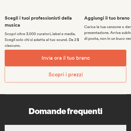
Scegli i tuoi professionisti della
Aggiungi il tuo brano
musica
Carica la tua canzone o d
presentazione. Arriva subito
Scopri oltre 3.000 curatori, label e media.
di posta, non in un buco ne
Scegli solo chi si adatta al tuo sound. Da 2 $
ciascuno.
Invia ora il tuo brano
Scopri i prezzi
Domande frequenti