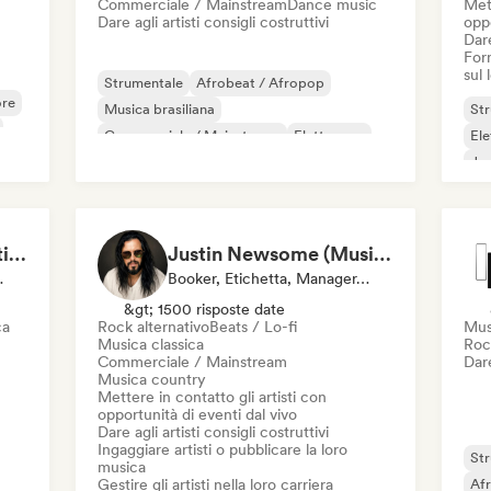
Commerciale / Mainstream
Dance music
Mett
Dare agli artisti consigli costruttivi
oppo
Dare
Forn
sul
Strumentale
Afrobeat / Afropop
re
Musica brasiliana
St
Commerciale / Mainstream
Elettropop
Ele
House music
Indie rock
Musica latina
Jaz
MANAGARM Productions
Justin Newsome (Music & Entertainment Executive | A&R, Artist Development & Partnerships | Applied AI & Systems Strategy)
i Playlist
Booker, Etichetta, Manager, Mentore
&gt; 1500 risposte date
ca
Rock alternativo
Beats / Lo-fi
Mus
Musica classica
Roc
Commerciale / Mainstream
Dare
Musica country
Mettere in contatto gli artisti con
opportunità di eventi dal vivo
Dare agli artisti consigli costruttivi
Ingaggiare artisti o pubblicare la loro
St
musica
Gestire gli artisti nella loro carriera
Af