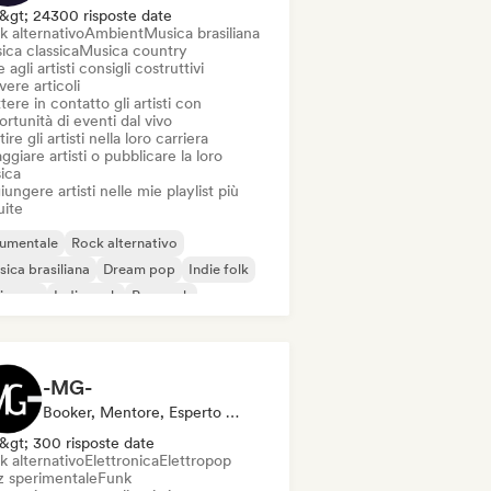
&gt; 24300 risposte date
k alternativo
Ambient
Musica brasiliana
ica classica
Musica country
 agli artisti consigli costruttivi
vere articoli
ere in contatto gli artisti con
rtunità di eventi dal vivo
ire gli artisti nella loro carriera
ggiare artisti o pubblicare la loro
ica
ungere artisti nelle mie playlist più
uite
rumentale
Rock alternativo
ica brasiliana
Dream pop
Indie folk
ie pop
Indie rock
Pop rock
-MG-
Booker, Mentore, Esperto Del Suono
&gt; 300 risposte date
k alternativo
Elettronica
Elettropop
z sperimentale
Funk