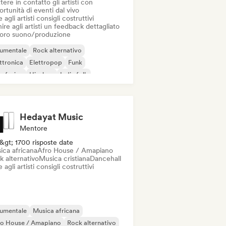
ere in contatto gli artisti con
rtunità di eventi dal vivo
 agli artisti consigli costruttivi
ire agli artisti un feedback dettagliato
 loro suono/produzione
rumentale
Rock alternativo
ttronica
Elettropop
Funk
z fusion
Hip-hop
Indie folk
Hedayat Music
Mentore
&gt; 1700 risposte date
ica africana
Afro House / Amapiano
k alternativo
Musica cristiana
Dancehall
 agli artisti consigli costruttivi
rumentale
Musica africana
ro House / Amapiano
Rock alternativo