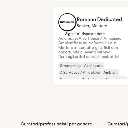
Romann Dedicated
Booker, Mentore
&gt; 100 risposte date
Acid house
Afro House / Amapiano
Ambient
Bass music
Beats / Lo-fi
Mettere in contatto gli artisti con
opportunità di eventi dal vivo
Dare agli artisti consigli costruttivi
Strumentale
Acid house
Afro House / Amapiano
Ambient
Bass music
Beats / Lo-fi
Deep house
Disco
Curatori/professionisti per genere
Curatori/