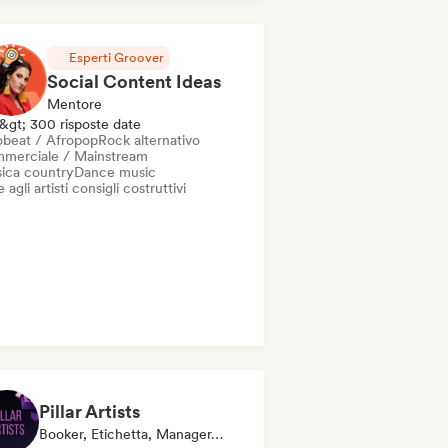
Esperti Groover
Social Content Ideas
Mentore
&gt; 300 risposte date
obeat / Afropop
Rock alternativo
merciale / Mainstream
ica country
Dance music
 agli artisti consigli costruttivi
Pillar Artists
Booker, Etichetta, Manager, Media/Giornalista, Mentore, Curatore Di Playlist