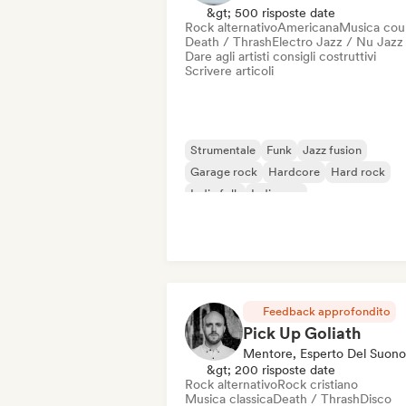
&gt; 500 risposte date
Rock alternativo
Americana
Musica cou
Death / Thrash
Electro Jazz / Nu Jazz
Dare agli artisti consigli costruttivi
Scrivere articoli
Strumentale
Funk
Jazz fusion
Garage rock
Hardcore
Hard rock
Indie folk
Indie pop
Feedback approfondito
Pick Up Goliath
Mentore, Esperto Del Suono
&gt; 200 risposte date
Rock alternativo
Rock cristiano
Musica classica
Death / Thrash
Disco