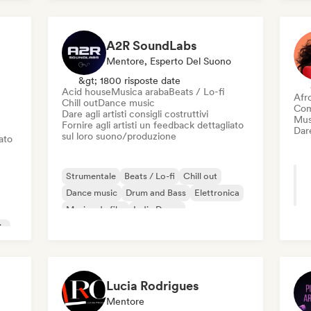
Rock elettronico
Elettropop
Musica da film
Garage rock
A2R SoundLabs
Mentore, Esperto Del Suono
&gt; 1800 risposte date
Acid house
Musica araba
Beats / Lo-fi
Afr
Chill out
Dance music
Com
Dare agli artisti consigli costruttivi
Mus
Fornire agli artisti un feedback dettagliato
Dare
sul loro suono/produzione
iato
Strumentale
Beats / Lo-fi
Chill out
Dance music
Drum and Bass
Elettronica
Musica da film
Indie Dance
ic
Lucia Rodrigues
Mentore