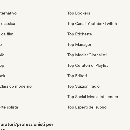
ternativo
Top Bookers
classica
Top Canali Youtube/Twitch
 da film
Top Etichette
p
Top Manager
olk
Top Media/Giornalisti
pop
Top Curatori di Playlist
ock
Top Editori
Classico moderno
Top Stazioni radio
Top Social Media Influencer
rte solista
Top Esperti del suono
uratori/professionisti per
ere