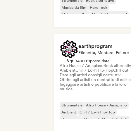
Strumentale
Rock alternativo
Musica da film
Hard rock
Metal melodico
Metal / Heavy metal
Post rock
Rock progressivo
earthprogram
Etichetta, Mentore, Editore
&gt; 1400 risposte date
Afro House / Amapiano
Rock alternati
Ambient
Chill / Lo-fi Hip-Hop
Chill out
Dare agli artisti consigli costruttivi
Offrire agli artisti un contratto di edizi
Ingaggiare artisti o pubblicare la loro
musica
Strumentale
Afro House / Amapiano
Ambient
Chill / Lo-fi Hip-Hop
Danza pop
Musica da film
Indie folk
Hip-hop strumentale