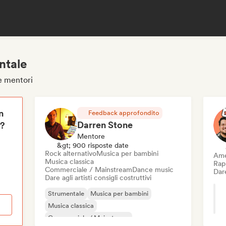
ntale
e mentori
n
Feedback approfondito
Darren Stone
i?
Mentore
&gt; 900 risposte date
Rock alternativo
Musica per bambini
Ame
Musica classica
Rap 
Commerciale / Mainstream
Dance music
Dare
Dare agli artisti consigli costruttivi
Strumentale
Musica per bambini
Musica classica
Commerciale / Mainstream