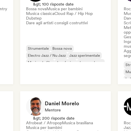
&gt; 100 risposte date
ntry
Bossa nova
Musica per bambini
Roc
Musica classica
Cloud Rap / Hip Hop
Mus
Dubstep
Dare
Dare agli artisti consigli costruttivi
Scri
Mett
oppo
Gest
Inga
mus
Strumentale
Bossa nova
Aggi
Electro Jazz / Nu Jazz
Jazz sperimentale
seg
Musica da film
Jazz fusion
Jazz moderno
St
Cantautore
Mus
Ind
Daniel Morelo
Mentore
&gt; 200 risposte date
Afrobeat / Afropop
Musica brasiliana
Roc
Musica per bambini
Jaz