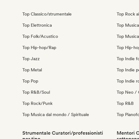
Top Classico/strumentale
Top Rock al
Top Elettronica
Top Musica 
Top Folk/Acustico
Top Musica
Top Hip-hop/Rap
Top Hip-ho
Top Jazz
Top Indie f
Top Metal
Top Indie 
Top Pop
Top Indie r
Top R&B/Soul
Top Neo / 
Top Rock/Punk
Top R&B
Top Musica dal mondo / Spirituale
Top Pianofo
Strumentale Curatori/professionisti
Mentori C
per tipo
sottogen