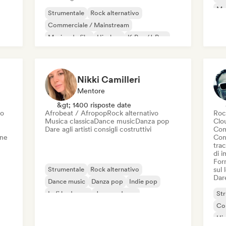
Mus
Strumentale
Rock alternativo
De
Commerciale / Mainstream
Musica da film
Hip-hop
K-Pop/J-Pop
Musica latina
Pop Punk
Nikki Camilleri
Mentore
&gt; 1400 risposte date
vo
Afrobeat / Afropop
Rock alternativo
Roc
Musica classica
Dance music
Danza pop
Clo
Dare agli artisti consigli costruttivi
Com
one
Con
trac
di 
Forn
Strumentale
Rock alternativo
sul
Dare
Dance music
Danza pop
Indie pop
Lofi bedroom
Jazz moderno
St
Neo / Classico moderno
Co
Hi