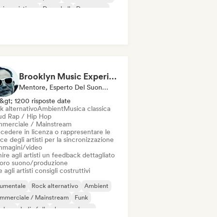
ica cristiana
Dancehall
Danza pop
ep house
Brooklyn Music Experience
Mentore, Esperto Del Suono, Sync Supervisor
&gt; 1200 risposte date
k alternativo
Ambient
Musica classica
ud Rap / Hip Hop
merciale / Mainstream
cedere in licenza o rappresentare le
ce degli artisti per la sincronizzazione
immagini/video
ire agli artisti un feedback dettagliato
 loro suono/produzione
 agli artisti consigli costruttivi
rumentale
Rock alternativo
Ambient
mmerciale / Mainstream
Funk
p-hop
Indie folk
Jazz moderno