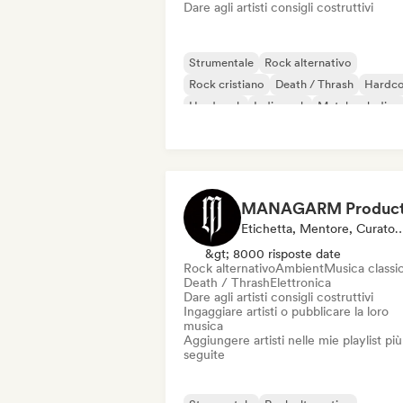
Dare agli artisti consigli costruttivi
Strumentale
Rock alternativo
Rock cristiano
Death / Thrash
Hardco
Hard rock
Indie rock
Metal melodico
Etichetta, Mentore, Curatore D
&gt; 8000 risposte date
Rock alternativo
Ambient
Musica classi
Death / Thrash
Elettronica
Dare agli artisti consigli costruttivi
Ingaggiare artisti o pubblicare la loro
musica
Aggiungere artisti nelle mie playlist più
seguite