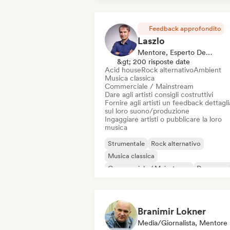
Feedback approfondito
Laszlo
Mentore, Esperto Del Suono
&gt; 200 risposte date
Acid house
Rock alternativo
Ambient
Musica classica
Commerciale / Mainstream
Dare agli artisti consigli costruttivi
Fornire agli artisti un feedback dettagl
sul loro suono/produzione
Ingaggiare artisti o pubblicare la loro
musica
Strumentale
Rock alternativo
Musica classica
Commerciale / Mainstream
Dance mus
Disco
Elettronica
Rock elettronico
Branimir Lokner
Media/Giornalista, Mentore