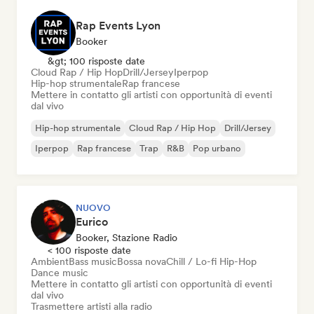
Rap Events Lyon
Booker
&gt; 100 risposte date
Cloud Rap / Hip Hop
Drill/Jersey
Iperpop
Hip-hop strumentale
Rap francese
Mettere in contatto gli artisti con opportunità di eventi
dal vivo
Hip-hop strumentale
Cloud Rap / Hip Hop
Drill/Jersey
Iperpop
Rap francese
Trap
R&B
Pop urbano
NUOVO
Eurico
Booker, Stazione Radio
< 100 risposte date
Ambient
Bass music
Bossa nova
Chill / Lo-fi Hip-Hop
Dance music
Mettere in contatto gli artisti con opportunità di eventi
dal vivo
Trasmettere artisti alla radio