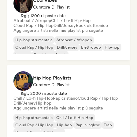
Cool Vibes
Curatore Di Playlist
&gt; 1200 risposte date
Afrobeat / Afropop
Chill / Lo-fi Hip-Hop
Cloud Rap / Hip Hop
Drill/Jersey
Rock elettronico
Aggiungere artisti nelle mie playlist più seguite
Hip-hop strumentale
Afrobeat / Afropop
Cloud Rap / Hip Hop
Drill/Jersey
Elettropop
Hip-hop
Iperpop
Rap internazionale
Hip Hop Playlists
Curatore Di Playlist
&gt; 2000 risposte date
Chill / Lo-fi Hip-Hop
Rap cristiano
Cloud Rap / Hip Hop
Drill/Jersey
Hip-hop
Aggiungere artisti nelle mie playlist più seguite
Hip-hop strumentale
Chill / Lo-fi Hip-Hop
Cloud Rap / Hip Hop
Hip-hop
Rap in inglese
Trap
Rap cristiano
Drill/Jersey