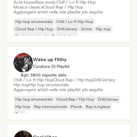
Acid house
Bass music
Chill / Lo-fi Hip-Hop
Musica classica
Cloud Rap / Hip Hop
Aggiungere artisti nelle mie playlist più seguite
Hip-hop strumentale
Chill / Lo-fi Hip-Hop
Cloud Rap / Hip Hop
Drill/Jersey
Grime
Hip-hop
Rap internazionale
Rap in inglese
Wake up f1lthy
Curatore Di Playlist
&gt; 3800 risposte date
Chill / Lo-fi Hip-Hop
Cloud Rap / Hip Hop
Drill/Jersey
Hip-hop
Hip-hop strumentale
Aggiungere artisti nelle mie playlist più seguite
Hip-hop strumentale
Cloud Rap / Hip Hop
Drill/Jersey
Hip-hop
Rap internazionale
Phonk
Rap in inglese
Trap