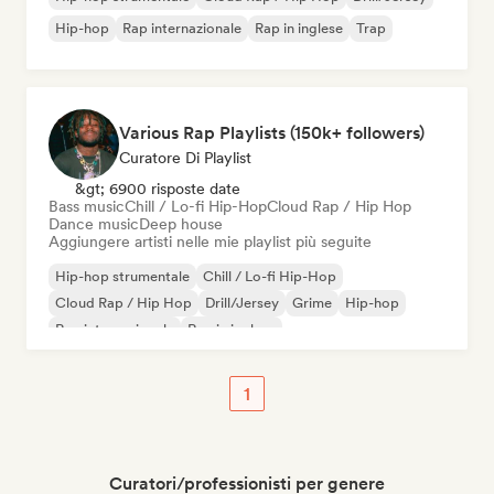
Hip-hop
Rap internazionale
Rap in inglese
Trap
Various Rap Playlists (150k+ followers)
Curatore Di Playlist
&gt; 6900 risposte date
Bass music
Chill / Lo-fi Hip-Hop
Cloud Rap / Hip Hop
Dance music
Deep house
Aggiungere artisti nelle mie playlist più seguite
Hip-hop strumentale
Chill / Lo-fi Hip-Hop
Cloud Rap / Hip Hop
Drill/Jersey
Grime
Hip-hop
Rap internazionale
Rap in inglese
1
Curatori/professionisti per genere