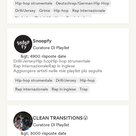
Hip-hop strumentale
Deutschrap/German Hip-Hop
Drill/Jersey
Grime
Hip-hop
Rap internazionale
Nederhop/Dutch Hip-Hop
Rap in inglese
Snoopfy
Curatore Di Playlist
&gt; 4900 risposte date
Drill/Jersey
Hip-hop
Hip-hop strumentale
Rap internazionale
Rap in inglese
Aggiungere artisti nelle mie playlist più seguite
Hip-hop strumentale
Drill/Jersey
Hip-hop
Rap internazionale
Rap in inglese
Trap
CLEAN TRANSITIONS😤
Curatore Di Playlist
&gt; 3000 risposte date