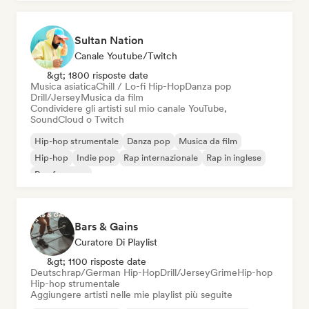
Sultan Nation
Canale Youtube/Twitch
&gt; 1800 risposte date
Musica asiatica
Chill / Lo-fi Hip-Hop
Danza pop
Drill/Jersey
Musica da film
Condividere gli artisti sul mio canale YouTube,
SoundCloud o Twitch
Hip-hop strumentale
Danza pop
Musica da film
Hip-hop
Indie pop
Rap internazionale
Rap in inglese
Rap francese
Bars & Gains
Curatore Di Playlist
&gt; 1100 risposte date
Deutschrap/German Hip-Hop
Drill/Jersey
Grime
Hip-hop
Hip-hop strumentale
Aggiungere artisti nelle mie playlist più seguite