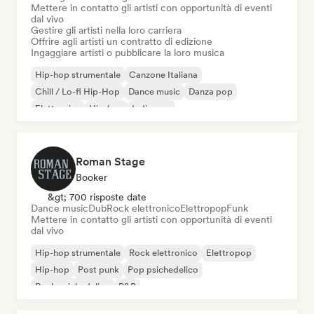
Mettere in contatto gli artisti con opportunità di eventi
dal vivo
Gestire gli artisti nella loro carriera
Offrire agli artisti un contratto di edizione
Ingaggiare artisti o pubblicare la loro musica
Hip-hop strumentale
Canzone Italiana
Chill / Lo-fi Hip-Hop
Dance music
Danza pop
Elettronica
Hip-hop
Indie pop
Roman Stage
Booker
&gt; 700 risposte date
Dance music
Dub
Rock elettronico
Elettropop
Funk
Mettere in contatto gli artisti con opportunità di eventi
dal vivo
Hip-hop strumentale
Rock elettronico
Elettropop
Hip-hop
Post punk
Pop psichedelico
Rock psichedelico
R&B