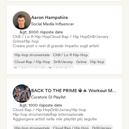
Aaron Hampshire
Social Media Influencer
&gt; 3000 risposte date
Chill / Lo-fi Hip-Hop
Cloud Rap / Hip Hop
Drill/Jersey
Grime
Hip-hop
Creare post o reel di grande impatto sugli artisti
Hip-hop strumentale
Chill / Lo-fi Hip-Hop
Cloud Rap / Hip Hop
Drill/Jersey
Grime
Hip-hop
Rap internazionale
Rap in inglese
BACK TO THE PRIME 🔱🔥 Workout Motivation Playlist
Curatore Di Playlist
&gt; 1000 risposte date
Cloud Rap / Hip Hop
Drill/Jersey
Hip-hop
Hip-hop strumentale
Rap internazionale
Aggiungere artisti nelle mie playlist più seguite
Hip-hop strumentale
Cloud Rap / Hip Hop
Drill/Jersey