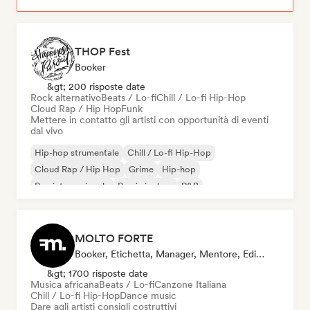
THOP Fest
Booker
&gt; 200 risposte date
Rock alternativo
Beats / Lo-fi
Chill / Lo-fi Hip-Hop
Cloud Rap / Hip Hop
Funk
Mettere in contatto gli artisti con opportunità di eventi
dal vivo
Hip-hop strumentale
Chill / Lo-fi Hip-Hop
Cloud Rap / Hip Hop
Grime
Hip-hop
Rap internazionale
Rap in inglese
R&B
MOLTO FORTE
Booker, Etichetta, Manager, Mentore, Editore
&gt; 1700 risposte date
Musica africana
Beats / Lo-fi
Canzone Italiana
Chill / Lo-fi Hip-Hop
Dance music
Dare agli artisti consigli costruttivi