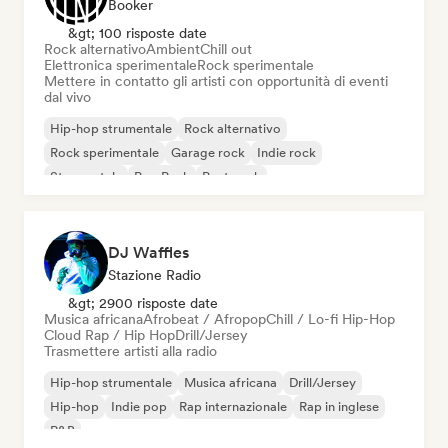
Booker
&gt; 100 risposte date
Rock alternativo
Ambient
Chill out
Elettronica sperimentale
Rock sperimentale
Mettere in contatto gli artisti con opportunità di eventi
dal vivo
Hip-hop strumentale
Rock alternativo
Rock sperimentale
Garage rock
Indie rock
Strumentale
Pop Punk
Post punk
DJ Waffles
Stazione Radio
&gt; 2900 risposte date
Musica africana
Afrobeat / Afropop
Chill / Lo-fi Hip-Hop
Cloud Rap / Hip Hop
Drill/Jersey
Trasmettere artisti alla radio
Hip-hop strumentale
Musica africana
Drill/Jersey
Hip-hop
Indie pop
Rap internazionale
Rap in inglese
R&B