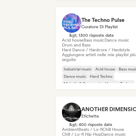
The Techno Pulse
Curatore Di Playlist
&gt; 1300 risposte date
Acid house
Bass music
Dance music
Drum and Bass
Hard Dance / Hardcore / Hardstyle
Aggiungere artisti nelle mie playlist più
seguite
Industrial music
Acid house
Bass mus
Dance music
Hard Techno
Melodic & Progressive House
Techno
Drum and Bass
Etichetta
&gt; 400 risposte date
Ambient
Beats / Lo-fi
Chill House
Chill / Lo-fi Hip-Hop
Dance music