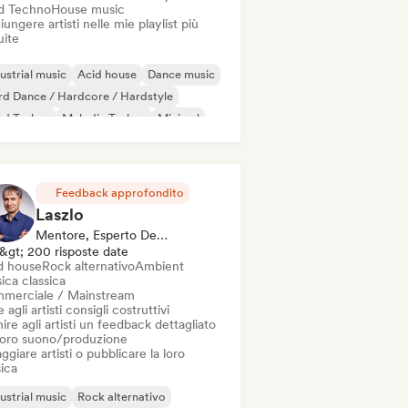
d Techno
House music
ungere artisti nelle mie playlist più
uite
ustrial music
Acid house
Dance music
d Dance / Hardcore / Hardstyle
rd Techno
Melodic Techno
Minimal
ch House
Feedback approfondito
Laszlo
Mentore, Esperto Del Suono
&gt; 200 risposte date
d house
Rock alternativo
Ambient
ica classica
merciale / Mainstream
 agli artisti consigli costruttivi
ire agli artisti un feedback dettagliato
 loro suono/produzione
ggiare artisti o pubblicare la loro
ica
ustrial music
Rock alternativo