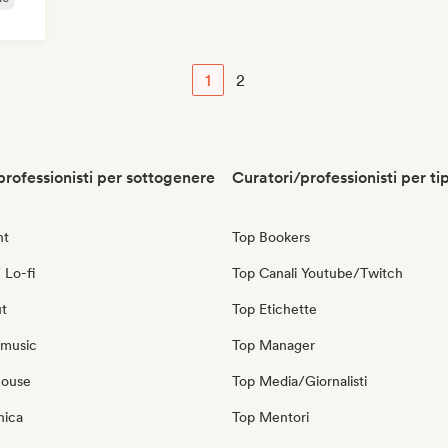
1
2
professionisti per sottogenere
Curatori/professionisti per ti
nt
Top Bookers
 Lo-fi
Top Canali Youtube/Twitch
ut
Top Etichette
 music
Top Manager
house
Top Media/Giornalisti
nica
Top Mentori