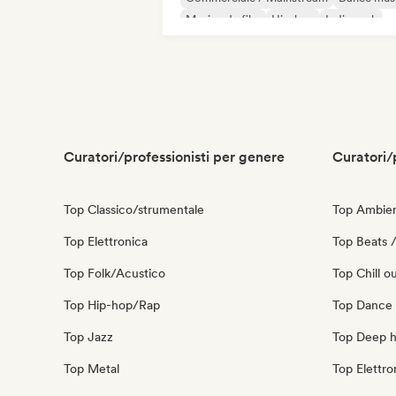
Musica da film
Hip-hop
Indie rock
Strumentale
Curatori/professionisti per genere
Curatori/
Top Classico/strumentale
Top Ambie
Top Elettronica
Top Beats /
Top Folk/Acustico
Top Chill o
Top Hip-hop/Rap
Top Dance
Top Jazz
Top Deep 
Top Metal
Top Elettro