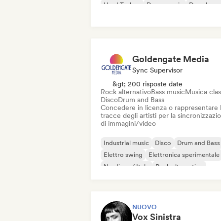
Hard Techno
Dance music
Deep hous
Tech House
Techno
Goldengate Media
Sync Supervisor
&gt; 200 risposte date
Rock alternativo
Bass music
Musica clas
Disco
Drum and Bass
Concedere in licenza o rappresentare 
tracce degli artisti per la sincronizzazi
di immagini/video
Industrial music
Disco
Drum and Bass
Elettro swing
Elettronica sperimentale
Nu-disco / Italo
Rock alternativo
Bass music
NUOVO
Vox Sinistra