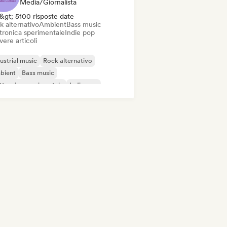
Media/Giornalista
&gt; 5100 risposte date
k alternativo
Ambient
Bass music
ttronica sperimentale
Indie pop
vere articoli
ustrial music
Rock alternativo
bient
Bass music
ttronica sperimentale
Indie pop
ie rock
Minimal