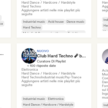
Hard Dance / Hardcore / Hardstyle
Har
Hard Techno
Aggi
Aggiungere artisti nelle mie playlist più
seg
seguite
i
Ind
Industrial music
Acid house
Dance music
ica
Har
Hard Techno
Ha
Melodic & Progressive House
Tech House
Te
Techno
Elettronica sperimentale
NUOVO
ardcore Techno Hardstyle
Club Hard Techno 🧨 by ThisisRey3Rocco
Curatore Di Playlist
< 100 risposte date
Elettronica
Aci
Hard Dance / Hardcore / Hardstyle
Mus
Hard Techno
Industrial music
Psy-Trance
Com
Aggiungere artisti nelle mie playlist più
Dare
seguite
Forn
sul
Inga
mus
Industrial music
Elettronica
Hard Dance / Hardcore / Hardstyle
Ind