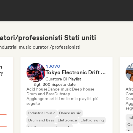
tori/professionisti Stati uniti
industrial music curatori/professionisti
n
NUOVO
Tokyo Electronic Drift 🏎️ Schranz, Hard Techno & Anime EDM
i?
Curatore Di Playlist
&gt; 300 risposte date
Acid house
Dance music
Deep house
Afr
Drum and Bass
Dubstep
Com
Aggiungere artisti nelle mie playlist più
Dan
seguite
Aggi
seg
Industrial music
Dance music
Ind
Drum and Bass
Elettronica
Elettro swing
Co
Elettronica sperimentale
De