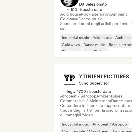
DJ Selezionato
< 100 risposte date
Acid house
Rock alternativo
Ambient
Coldwave
Dance music
Scaricare i brani degli artisti per i miei
set
Industrial music
Acid house
Ambient
Coldwave
Dance music
Rock elettro
Elettropop
Hard Techno
YTINIFNI PICTURES
Sync Supervisor
&gt; 4700 risposte date
Afrobeat / Afropop
Ambient
Blues
Commerciale / Mainstream
Dance mus
Concedere in licenza o rappresentare 
tracce degli artisti per la sincronizzazi
di immagini/video
Industrial music
Afrobeat / Afropop
Commerciale / Mainstream
Dance mus