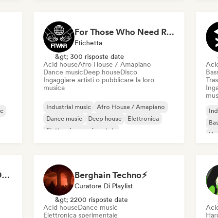
Funky / Jackin House
Future house
Di
For Those Who Need Records
Etichetta
&gt; 300 risposte date
Acid house
Afro House / Amapiano
Aci
Dance music
Deep house
Disco
Bas
Ingaggiare artisti o pubblicare la loro
Tras
musica
Inga
mus
Industrial music
Afro House / Amapiano
ic
Ind
Dance music
Deep house
Elettronica
Bas
Elettronica sperimentale
Ho
Funky / Jackin House
House music
Mel
Me
ANOTHER DIMENSION MUSIC
Berghain Techno⚡
Curatore Di Playlist
&gt; 2200 risposte date
Acid house
Dance music
Aci
Elettronica sperimentale
Har