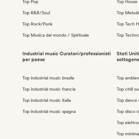
Top Pop
Top House 
Top R&B/Soul
Top Melodi
Top Rock/Punk
Top Tech 
Top Musica dal mondo / Spirituale
Top Techn
Industrial music Curatori/professionisti
Stati Unit
per paese
sottogen
Top industrial music brasile
Top ambient
Top industrial music francia
Top chill out
Top industrial music italia
Top dance m
Top industrial music spagna
Top disco st
Top elettron
Top minimal 