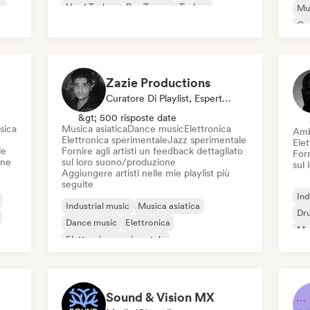
e
Hard Techno
Psy-Trance
Techno
Mus
Co
Di
Zazie Productions
Curatore Di Playlist, Esperto Del Suono
&gt; 500 risposte date
sica
Musica asiatica
Dance music
Elettronica
Amb
Elettronica sperimentale
Jazz sperimentale
Elet
le
Fornire agli artisti un feedback dettagliato
Forn
one
sul loro suono/produzione
sul
Aggiungere artisti nelle mie playlist più
seguite
Ind
Industrial music
Musica asiatica
Dr
Dance music
Elettronica
Mus
Elettronica sperimentale
Hip
Rock sperimentale
Strumentale
Noise
Sound & Vision MX