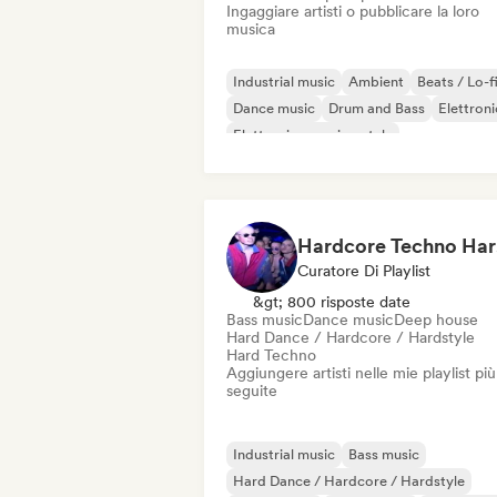
Ingaggiare artisti o pubblicare la loro
musica
Industrial music
Ambient
Beats / Lo-f
Dance music
Drum and Bass
Elettron
Elettronica sperimentale
Jazz sperimentale
H
Curatore Di Playlist
&gt; 800 risposte date
Bass music
Dance music
Deep house
Hard Dance / Hardcore / Hardstyle
Hard Techno
Aggiungere artisti nelle mie playlist più
seguite
Industrial music
Bass music
Hard Dance / Hardcore / Hardstyle