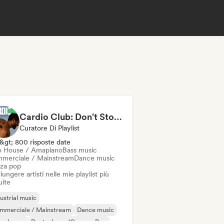
Cardio Club: Don't Stop! 💦
Curatore Di Playlist
&gt; 800 risposte date
o House / Amapiano
Bass music
merciale / Mainstream
Dance music
za pop
ungere artisti nelle mie playlist più
uite
ustrial music
mmerciale / Mainstream
Dance music
ep house
Deutschpop/German Pop