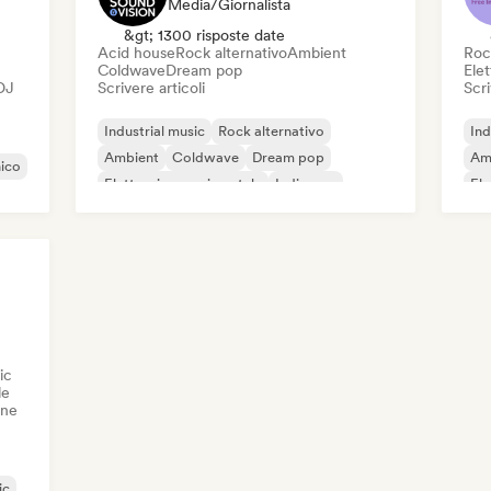
Media/Giornalista
&gt; 1300 risposte date
Acid house
Rock alternativo
Ambient
Roc
Coldwave
Dream pop
Ele
 DJ
Scrivere articoli
Scri
Industrial music
Rock alternativo
Ind
Ambient
Coldwave
Dream pop
Am
nico
Elettronica sperimentale
Indie pop
Ele
Indie rock
Ind
ic
le
one
ic