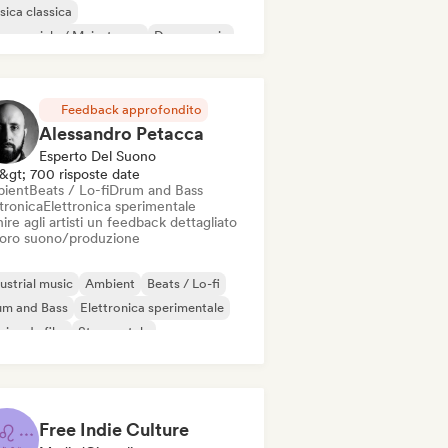
ica classica
mmerciale / Mainstream
Dance music
sco
Elettronica
Rock elettronico
Feedback approfondito
Alessandro Petacca
Esperto Del Suono
&gt; 700 risposte date
ient
Beats / Lo-fi
Drum and Bass
tronica
Elettronica sperimentale
ire agli artisti un feedback dettagliato
 loro suono/produzione
ustrial music
Ambient
Beats / Lo-fi
um and Bass
Elettronica sperimentale
ica da film
Strumentale
-hop strumentale
Free Indie Culture