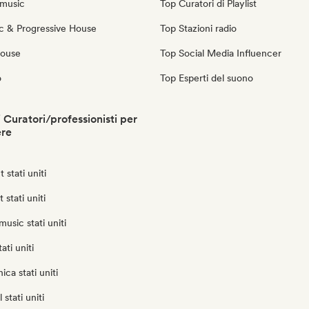
music
Top Curatori di Playlist
c & Progressive House
Top Stazioni radio
House
Top Social Media Influencer
o
Top Esperti del suono
i Curatori/professionisti per
ere
 stati uniti
 stati uniti
usic stati uniti
ati uniti
ica stati uniti
stati uniti