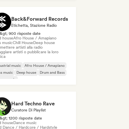
sco
Elettropop
French Pop
Back&Forward Records
Etichetta, Stazione Radio
&gt; 900 risposte date
d house
Afro House / Amapiano
s music
Chill House
Deep house
mettere artisti alla radio
ggiare artisti o pubblicare la loro
ica
ustrial music
Afro House / Amapiano
s music
Deep house
Drum and Bass
use music
odic & Progressive House
lodic Techno
Hard Techno Rave
Curatore Di Playlist
&gt; 1200 risposte date
d house
Dance music
d Dance / Hardcore / Hardstyle