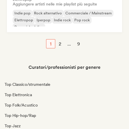
Aggiungere artisti nelle mie playlist più seguite
Indie pop
Rock alternativo
Commerciale / Mainstream
Elettropop
Iperpop
Indie rock
Pop rock
Pop psichedelico
1
2
...
9
Curatori/professionisti per genere
Top Classico/strumentale
Top Elettronica
Top Folk/Acustico
Top Hip-hop/Rap
Top Jazz