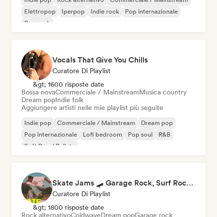
Elettropop
Iperpop
Indie rock
Pop internazionale
Pop rock
Vocals That Give You Chills
Curatore Di Playlist
&gt; 1600 risposte date
Bossa nova
Commerciale / Mainstream
Musica country
Dream pop
Indie folk
Aggiungere artisti nelle mie playlist più seguite
Indie pop
Commerciale / Mainstream
Dream pop
Pop internazionale
Lofi bedroom
Pop soul
R&B
Soft Pop / Ballata
Skate Jams 🛹 Garage Rock, Surf Rock & Neo-Psych
Curatore Di Playlist
&gt; 1800 risposte date
Rock alternativo
Coldwave
Dream pop
Garage rock