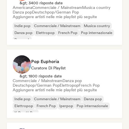
&gt; 3400 risposte date
Americana
Commerciale / Mainstream
Musica country
Danza pop
Deutschpop/German Pop
Aggiungere artisti nelle mie playlist più seguite
Indie pop
Commerciale / Mainstream
Musica country
Danza pop
Elettropop
French Pop
Pop internazionale
Pop rock
Pop Euphoria
Curatore Di Playlist
&gt; 1800 risposte date
Commerciale / Mainstream
Danza pop
Deutschpop/German Pop
Elettropop
French Pop
Aggiungere artisti nelle mie playlist più seguite
Indie pop
Commerciale / Mainstream
Danza pop
Elettropop
French Pop
Iperpop
Pop internazionale
K-Pop/J-Pop