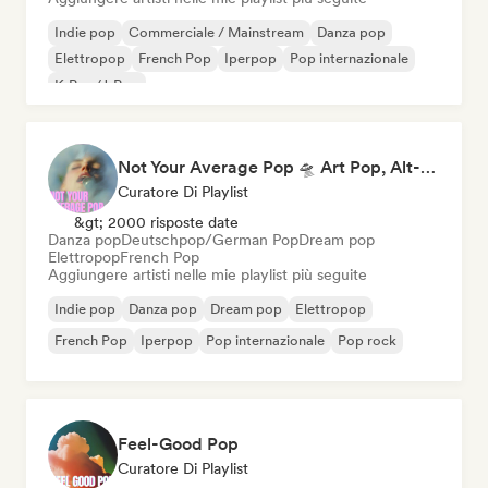
Indie pop
Commerciale / Mainstream
Danza pop
Elettropop
French Pop
Iperpop
Pop internazionale
K-Pop/J-Pop
Not Your Average Pop 🛸 Art Pop, Alt-Pop & Indie Pop
Curatore Di Playlist
&gt; 2000 risposte date
Danza pop
Deutschpop/German Pop
Dream pop
Elettropop
French Pop
Aggiungere artisti nelle mie playlist più seguite
Indie pop
Danza pop
Dream pop
Elettropop
French Pop
Iperpop
Pop internazionale
Pop rock
Feel-Good Pop
Curatore Di Playlist