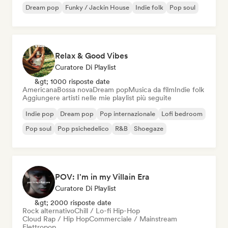
Dream pop
Funky / Jackin House
Indie folk
Pop soul
Relax & Good Vibes
Curatore Di Playlist
&gt; 1000 risposte date
Americana
Bossa nova
Dream pop
Musica da film
Indie folk
Aggiungere artisti nelle mie playlist più seguite
Indie pop
Dream pop
Pop internazionale
Lofi bedroom
Pop soul
Pop psichedelico
R&B
Shoegaze
POV: I'm in my Villain Era
Curatore Di Playlist
&gt; 2000 risposte date
Rock alternativo
Chill / Lo-fi Hip-Hop
Cloud Rap / Hip Hop
Commerciale / Mainstream
Elettropop