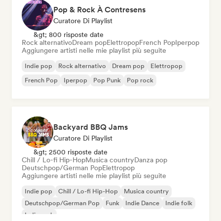
Pop & Rock À Contresens
Curatore Di Playlist
&gt; 800 risposte date
Rock alternativo
Dream pop
Elettropop
French Pop
Iperpop
Aggiungere artisti nelle mie playlist più seguite
Indie pop
Rock alternativo
Dream pop
Elettropop
French Pop
Iperpop
Pop Punk
Pop rock
Backyard BBQ Jams
Curatore Di Playlist
&gt; 2500 risposte date
Chill / Lo-fi Hip-Hop
Musica country
Danza pop
Deutschpop/German Pop
Elettropop
Aggiungere artisti nelle mie playlist più seguite
Indie pop
Chill / Lo-fi Hip-Hop
Musica country
Deutschpop/German Pop
Funk
Indie Dance
Indie folk
Indie rock