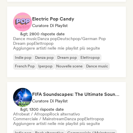
Electric Pop Candy
Curatore Di Playlist
&gt; 2800 risposte date
Dance music
Danza pop
Deutschpop/German Pop
Dream pop
Elettropop
Aggiungere artisti nelle mie playlist più seguite
Indie pop
Danza pop
Dream pop
Elettropop
French Pop
Iperpop
Nouvelle scene
Dance music
FIFA Soundscapes: The Ultimate Soundtrack ⚽️ Festival Indie, Electropop & Dance Anthems
Curatore Di Playlist
&gt; 1300 risposte date
Afrobeat / Afropop
Rock alternativo
Commerciale / Mainstream
Danza pop
Elettropop
Aggiungere artisti nelle mie playlist più seguite
Indie pop
Rock alternativo
Commerciale / Mainstream