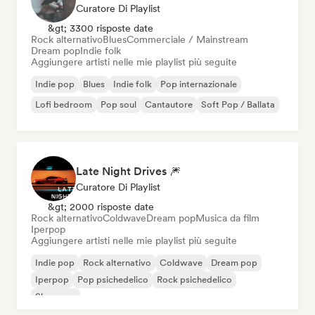
Curatore Di Playlist
&gt; 3300 risposte date
Rock alternativo
Blues
Commerciale / Mainstream
Dream pop
Indie folk
Aggiungere artisti nelle mie playlist più seguite
Indie pop
Blues
Indie folk
Pop internazionale
Lofi bedroom
Pop soul
Cantautore
Soft Pop / Ballata
Late Night Drives 🎆
Curatore Di Playlist
&gt; 2000 risposte date
Rock alternativo
Coldwave
Dream pop
Musica da film
Iperpop
Aggiungere artisti nelle mie playlist più seguite
Indie pop
Rock alternativo
Coldwave
Dream pop
Iperpop
Pop psichedelico
Rock psichedelico
Shoegaze