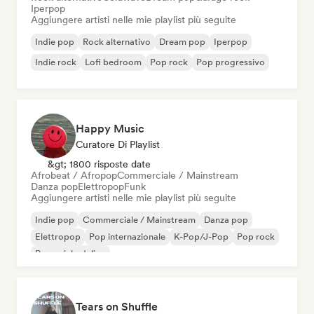
Iperpop
Aggiungere artisti nelle mie playlist più seguite
Indie pop
Rock alternativo
Dream pop
Iperpop
Indie rock
Lofi bedroom
Pop rock
Pop progressivo
Happy Music
Curatore Di Playlist
&gt; 1800 risposte date
Afrobeat / Afropop
Commerciale / Mainstream
Danza pop
Elettropop
Funk
Aggiungere artisti nelle mie playlist più seguite
Indie pop
Commerciale / Mainstream
Danza pop
Elettropop
Pop internazionale
K-Pop/J-Pop
Pop rock
Pop psichedelico
Tears on Shuffle