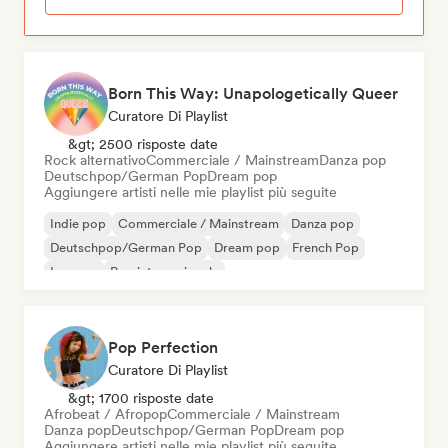
Born This Way: Unapologetically Queer
Curatore Di Playlist
&gt; 2500 risposte date
Rock alternativo
Commerciale / Mainstream
Danza pop
Deutschpop/German Pop
Dream pop
Aggiungere artisti nelle mie playlist più seguite
Indie pop
Commerciale / Mainstream
Danza pop
Deutschpop/German Pop
Dream pop
French Pop
Iperpop
Pop internazionale
Pop Perfection
Curatore Di Playlist
&gt; 1700 risposte date
Afrobeat / Afropop
Commerciale / Mainstream
Danza pop
Deutschpop/German Pop
Dream pop
Aggiungere artisti nelle mie playlist più seguite