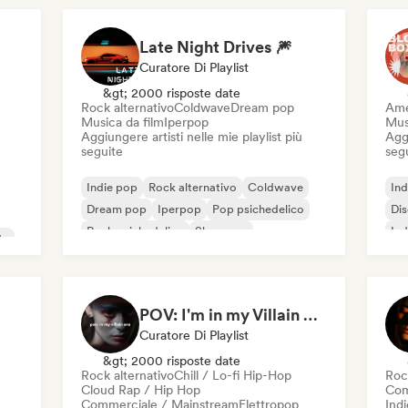
Late Night Drives 🎆
Curatore Di Playlist
&gt; 2000 risposte date
Rock alternativo
Coldwave
Dream pop
Ame
Musica da film
Iperpop
Mus
Aggiungere artisti nelle mie playlist più
Aggi
seguite
seg
Indie pop
Rock alternativo
Coldwave
Ind
Dream pop
Iperpop
Pop psichedelico
Di
Rock psichedelico
Shoegaze
Ind
ta
POV: I'm in my Villain Era
Curatore Di Playlist
&gt; 2000 risposte date
Rock alternativo
Chill / Lo-fi Hip-Hop
Roc
Cloud Rap / Hip Hop
Com
Commerciale / Mainstream
Elettropop
Indi