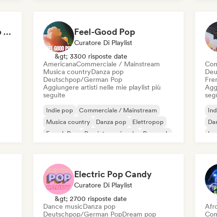
Pop internazionale
K-
Not Your Average Pop 🛸 Art Pop, Alt-Pop & Indie Pop
Feel-Good Pop
Curatore Di Playlist
&gt; 3300 risposte date
Americana
Commerciale / Mainstream
Com
Musica country
Danza pop
Deu
Deutschpop/German Pop
Fre
Aggiungere artisti nelle mie playlist più
Aggi
seguite
seg
Indie pop
Commerciale / Mainstream
Ind
Musica country
Danza pop
Elettropop
Da
French Pop
Pop internazionale
Pop rock
Ip
K-
Electric Pop Candy
Curatore Di Playlist
&gt; 2700 risposte date
Dance music
Danza pop
Afr
Deutschpop/German Pop
Dream pop
Com