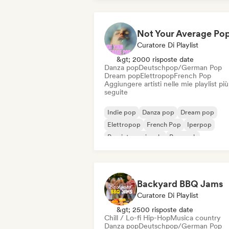
Curatore Di Playlist
&gt; 2000 risposte date
Danza pop
Deutschpop/German Pop
Dream pop
Elettropop
French Pop
Aggiungere artisti nelle mie playlist più
seguite
Indie pop
Danza pop
Dream pop
Elettropop
French Pop
Iperpop
Pop internazionale
Pop rock
Backyard BBQ Jams
Curatore Di Playlist
&gt; 2500 risposte date
Chill / Lo-fi Hip-Hop
Musica country
Danza pop
Deutschpop/German Pop