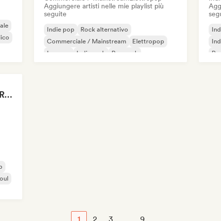
Aggiungere artisti nelle mie playlist più
Aggi
seguite
seg
ale
Indie pop
Rock alternativo
Ind
lico
Commerciale / Mainstream
Elettropop
Ind
Iperpop
Indie rock
Pop rock
Po
Pop psichedelico
Drenched in Summer Rain 🌧️🌴
p
oul
1
2
3
...
9