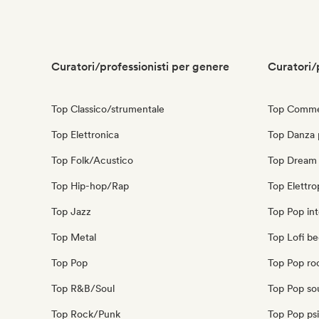
Curatori/professionisti per genere
Curatori/
Top Classico/strumentale
Top Commer
Top Elettronica
Top Danza
Top Folk/Acustico
Top Dream
Top Hip-hop/Rap
Top Elettr
Top Jazz
Top Pop int
Top Metal
Top Lofi b
Top Pop
Top Pop ro
Top R&B/Soul
Top Pop so
Top Rock/Punk
Top Pop ps