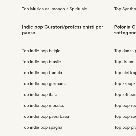
Top Musica dal mondo / Spirituale
Top Synth
Indie pop Curatori/professionisti per
Polonia Cu
paese
sottogen
Top indie pop belgio
Top danza 
Top indie pop brasile
Top dream 
Top indie pop francia
Top elettro
Top indie pop germania
Top k-pop/
Top indie pop italia
Top lofi be
Top indie pop messico
Top pop ro
Top indie pop paesi bassi
Top pop sou
Top indie pop spagna
Top pop pro