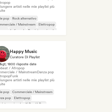
ttropop
ungere artisti nelle mie playlist più
uite
ie pop
Rock alternativo
mmerciale / Mainstream
Elettropop
erpop
Indie rock
Pop internazionale
p rock
Happy Music
Curatore Di Playlist
&gt; 1800 risposte date
obeat / Afropop
merciale / Mainstream
Danza pop
ttropop
Funk
ungere artisti nelle mie playlist più
uite
ie pop
Commerciale / Mainstream
nza pop
Elettropop
 internazionale
K-Pop/J-Pop
p rock
Pop psichedelico