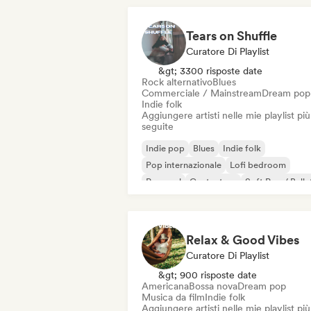
Tears on Shuffle
Curatore Di Playlist
&gt; 3300 risposte date
Rock alternativo
Blues
Commerciale / Mainstream
Dream pop
Indie folk
Aggiungere artisti nelle mie playlist più
seguite
Indie pop
Blues
Indie folk
Pop internazionale
Lofi bedroom
Pop soul
Cantautore
Soft Pop / Balla
Relax & Good Vibes
Curatore Di Playlist
&gt; 900 risposte date
Americana
Bossa nova
Dream pop
Musica da film
Indie folk
Aggiungere artisti nelle mie playlist più