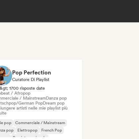
Pop Perfection
Curatore Di Playlist
&gt; 1700 risposte date
obeat / Afropop
merciale / Mainstream
Danza pop
tschpop/German Pop
Dream pop
ungere artisti nelle mie playlist più
uite
ie pop
Commerciale / Mainstream
nza pop
Elettropop
French Pop
erpop
Pop internazionale