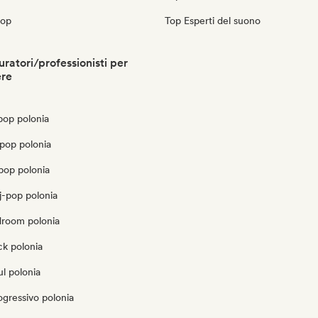
pop
Top Esperti del suono
ratori/professionisti per
ere
pop polonia
pop polonia
pop polonia
j-pop polonia
droom polonia
ck polonia
l polonia
gressivo polonia