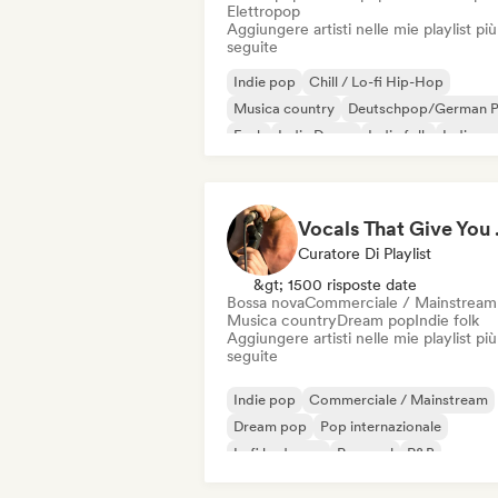
Elettropop
Aggiungere artisti nelle mie playlist più
seguite
Indie pop
Chill / Lo-fi Hip-Hop
Musica country
Deutschpop/German 
Funk
Indie Dance
Indie folk
Indie ro
Vocal
Curatore Di Playlist
&gt; 1500 risposte date
Bossa nova
Commerciale / Mainstream
Musica country
Dream pop
Indie folk
Aggiungere artisti nelle mie playlist più
seguite
Indie pop
Commerciale / Mainstream
Dream pop
Pop internazionale
Lofi bedroom
Pop soul
R&B
Soft Pop / Ballata