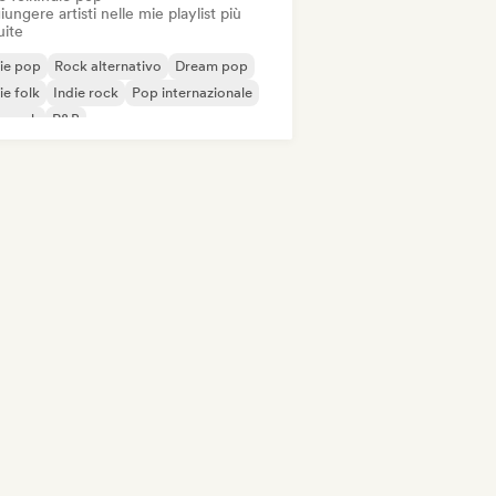
ungere artisti nelle mie playlist più
uite
ie pop
Rock alternativo
Dream pop
ie folk
Indie rock
Pop internazionale
p rock
R&B