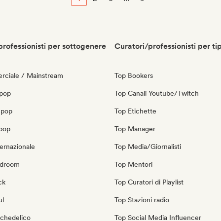
professionisti per sottogenere
Curatori/professionisti per ti
ciale / Mainstream
Top Bookers
 pop
Top Canali Youtube/Twitch
 pop
Top Etichette
opop
Top Manager
ernazionale
Top Media/Giornalisti
edroom
Top Mentori
ck
Top Curatori di Playlist
ul
Top Stazioni radio
ichedelico
Top Social Media Influencer