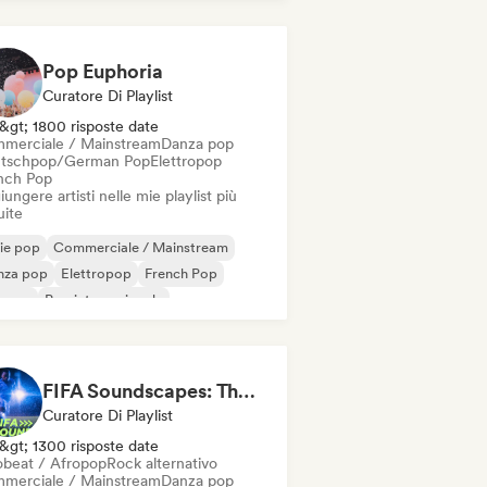
Pop/J-Pop
Pop Euphoria
Curatore Di Playlist
&gt; 1800 risposte date
merciale / Mainstream
Danza pop
tschpop/German Pop
Elettropop
nch Pop
ungere artisti nelle mie playlist più
uite
ie pop
Commerciale / Mainstream
nza pop
Elettropop
French Pop
erpop
Pop internazionale
Pop/J-Pop
FIFA Soundscapes: The Ultimate Soundtrack ⚽️ Festival Indie, Electropop & Dance Anthems
Curatore Di Playlist
&gt; 1300 risposte date
obeat / Afropop
Rock alternativo
merciale / Mainstream
Danza pop