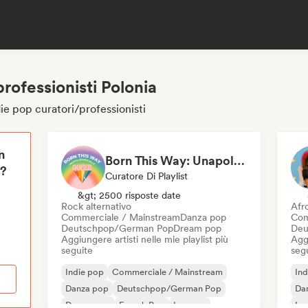
rofessionisti Polonia
die pop curatori/professionisti
n
Born This Way: Unapologetically Queer
i?
Curatore Di Playlist
&gt; 2500 risposte date
Rock alternativo
Afr
Commerciale / Mainstream
Danza pop
Com
Deutschpop/German Pop
Dream pop
Deu
Aggiungere artisti nelle mie playlist più
Aggi
seguite
seg
Indie pop
Commerciale / Mainstream
Ind
Danza pop
Deutschpop/German Pop
Da
Dream pop
French Pop
Iperpop
Ip