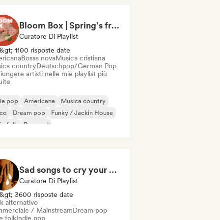
Bloom Box | Spring’s freshest tracks
Curatore Di Playlist
&gt; 1100 risposte date
ricana
Bossa nova
Musica cristiana
ica country
Deutschpop/German Pop
ungere artisti nelle mie playlist più
uite
ie pop
Americana
Musica country
sco
Dream pop
Funky / Jackin House
ie folk
Pop soul
Sad songs to cry your eyes out
Curatore Di Playlist
&gt; 3600 risposte date
k alternativo
merciale / Mainstream
Dream pop
e folk
Indie pop