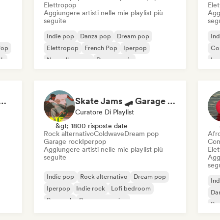
Elettropop
Ele
Aggiungere artisti nelle mie playlist più
Aggi
seguite
seg
Indie pop
Danza pop
Dream pop
Ind
Pop
Elettropop
French Pop
Iperpop
Co
ck
Nouvelle scene
Dance music
Ip
Po
s That Give You Chills
Skate Jams 🛹 Garage Rock, Surf Rock & Neo-Psych
Curatore Di Playlist
&gt; 1800 risposte date
Rock alternativo
Coldwave
Dream pop
Afr
Garage rock
Iperpop
Com
Aggiungere artisti nelle mie playlist più
Ele
seguite
Aggi
seg
Indie pop
Rock alternativo
Dream pop
Ind
Iperpop
Indie rock
Lofi bedroom
Da
Pop rock
Pop progressivo
Pop
Po