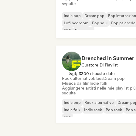
seguite
Indie pop
Dream pop
Pop internazion
Lofi bedroom
Pop soul
Pop psichede
R&B
Shoegaze
Curatore Di Playlist
&gt; 3300 risposte date
Rock alternativo
Blues
Dream pop
Musica da film
Indie folk
Aggiungere artisti nelle mie playlist più
seguite
Indie pop
Rock alternativo
Dream po
Indie folk
Indie rock
Pop rock
Pop s
R&B