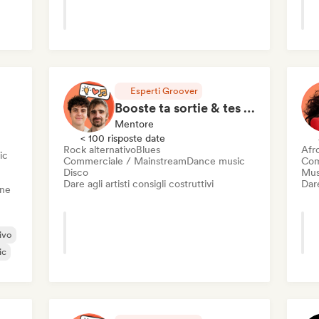
Esperti Groover
Booste ta sortie & tes streams en 1h de Coaching
Mentore
< 100 risposte date
Rock alternativo
Blues
Afr
ic
Commerciale / Mainstream
Dance music
Com
Disco
Mus
Dare agli artisti consigli costruttivi
Dare
one
ivo
ic