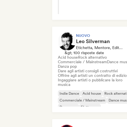
NUOVO
Leo Silverman
Etichetta, Mentore, Editore
&gt; 100 risposte date
Acid house
Rock alternativo
Commerciale / Mainstream
Dance mus
Danza pop
Dare agli artisti consigli costruttivi
Offrire agli artisti un contratto di edizi
Ingaggiare artisti o pubblicare la loro
musica
Indie Dance
Acid house
Rock alternat
Commerciale / Mainstream
Dance mus
Danza pop
Elettropop
Elettronica sperimentale