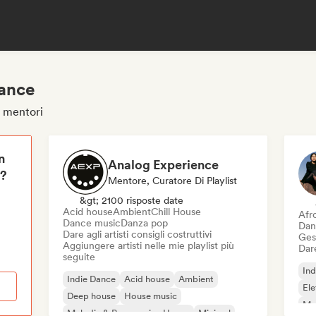
dance
e mentori
n
Analog Experience
i?
Mentore, Curatore Di Playlist
&gt; 2100 risposte date
Acid house
Ambient
Chill House
Afr
Dance music
Danza pop
Dan
Dare agli artisti consigli costruttivi
Gest
Aggiungere artisti nelle mie playlist più
Dare
seguite
Ind
Indie Dance
Acid house
Ambient
Ele
Deep house
House music
Mel
Melodic & Progressive House
Minimal