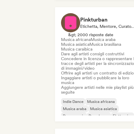
Pinkturban
Etichetta, Mentore, Curatore Di Playlist, Editore
&gt; 2000 risposte date
Musica africana
Musica araba
Musica asiatica
Musica brasiliana
Musica caraibica
Dare agli artisti consigli costruttivi
Concedere in licenza o rappresentare 
tracce degli artisti per la sincronizzazi
di immagini/video
Offrire agli artisti un contratto di edizi
Ingaggiare artisti o pubblicare la loro
musica
Aggiungere artisti nelle mie playlist più
seguite
Indie Dance
Musica africana
Musica araba
Musica asiatica
Dance music
Deep house
Elettronica
Elettronica sperimentale