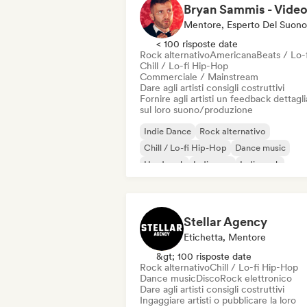
Mentore, Esperto Del Suono
< 100 risposte date
Rock alternativo
Americana
Beats / Lo-f
Chill / Lo-fi Hip-Hop
Commerciale / Mainstream
Dare agli artisti consigli costruttivi
Fornire agli artisti un feedback dettagl
sul loro suono/produzione
Indie Dance
Rock alternativo
Chill / Lo-fi Hip-Hop
Dance music
Hard rock
Indie pop
Indie rock
Lofi bedroom
Stellar Agency
Etichetta, Mentore
&gt; 100 risposte date
Rock alternativo
Chill / Lo-fi Hip-Hop
Dance music
Disco
Rock elettronico
Dare agli artisti consigli costruttivi
Ingaggiare artisti o pubblicare la loro