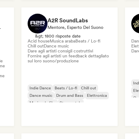
Tech House
A2R SoundLabs
, Sync Supervisor
Mentore, Esperto Del Suono
&gt; 1800 risposte date
Acid house
Musica araba
Beats / Lo-fi
Dan
Chill out
Dance music
Ele
Dare agli artisti consigli costruttivi
Dare
Fornire agli artisti un feedback dettagliato
le
sul loro suono/produzione
one
one
Ind
Indie Dance
Beats / Lo-fi
Chill out
Ele
Dance music
Drum and Bass
Elettronica
Or
Musica da film
Strumentale