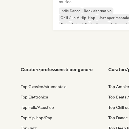
musica
Indie Dance
Rock alternativo
Chill / Lo-fi Hip-Hop
Jazz sperimentale
Funk
Indie folk
Indie pop
Indie rock
Curatori/professionisti per genere
Curatori/
Top Classico/strumentale
Top Ambie
Top Elettronica
Top Beats /
Top Folk/Acustico
Top Chill o
Top Hip-hop/Rap
Top Dance
Top Jazz
Top Deep 