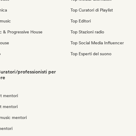
nica
Top Curatori di Playlist
music
Top Editori
c & Progressive House
Top Stazioni radio
House
Top Social Media Influencer
o
Top Esperti del suono
uratori/professionisti per
ere
t mentori
ut mentori
music mentori
mentori