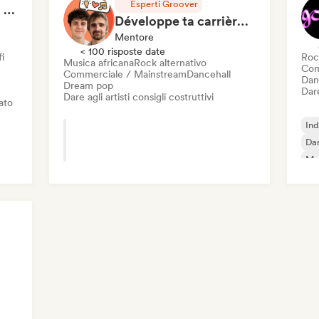
Esperti Groover
Bryan Sammis - Video Feedback
Développe ta carrière en 1h de Coaching
Mentore
< 100 risposte date
i
Roc
Musica africana
Rock alternativo
Com
Commerciale / Mainstream
Dancehall
Dan
Dream pop
Dare
Dare agli artisti consigli costruttivi
iato
Ind
Da
Mus