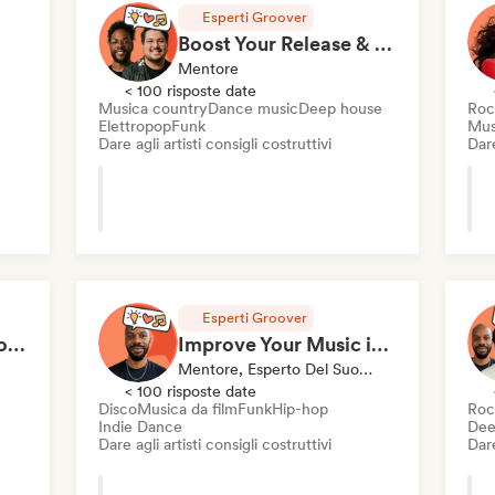
Esperti Groover
Boost Your Release & Streams in a 1hr Coaching Session
Mentore
< 100 risposte date
Musica country
Dance music
Deep house
Roc
Elettropop
Funk
Mus
Dare agli artisti consigli costruttivi
Dare
Esperti Groover
Booste tes réseaux sociaux en 1h de Coaching
Improve Your Music in a 90min Coaching Session
Mentore, Esperto Del Suono
< 100 risposte date
Disco
Musica da film
Funk
Hip-hop
Roc
Indie Dance
Dee
Dare agli artisti consigli costruttivi
Dare