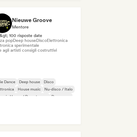
Nieuwe Groove
Mentore
&gt; 100 risposte date
za pop
Deep house
Disco
Elettronica
ttronica sperimentale
 agli artisti consigli costruttivi
ie Dance
Deep house
Disco
ttronica
House music
Nu-disco / Italo
ganic House / Downtempo
Danza pop