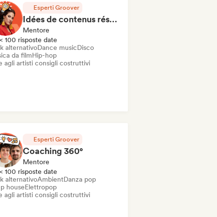
Esperti Groover
Idées de contenus réseaux sociaux
Mentore
< 100 risposte date
k alternativo
Dance music
Disco
ica da film
Hip-hop
 agli artisti consigli costruttivi
Esperti Groover
Coaching 360°
Mentore
< 100 risposte date
k alternativo
Ambient
Danza pop
p house
Elettropop
 agli artisti consigli costruttivi