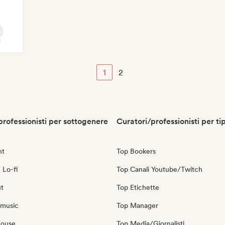
1
2
professionisti per sottogenere
Curatori/professionisti per ti
nt
Top Bookers
 Lo-fi
Top Canali Youtube/Twitch
ut
Top Etichette
 music
Top Manager
house
Top Media/Giornalisti