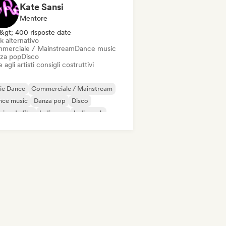
Kate Sansi
Mentore
&gt; 400 risposte date
k alternativo
merciale / Mainstream
Dance music
za pop
Disco
 agli artisti consigli costruttivi
ie Dance
Commerciale / Mainstream
nce music
Danza pop
Disco
ica da film
Indie pop
Indie rock