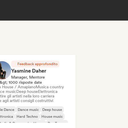
Feedback approfondito
Yasmine Daher
Manager, Mentore
&gt; 1000 risposte date
o House / Amapiano
Musica country
ce music
Deep house
Elettronica
ire gli artisti nella loro carriera
 agli artisti consigli costruttivi
ie Dance
Dance music
Deep house
ttronica
Hard Techno
House music
odic & Progressive House
Psy-Trance