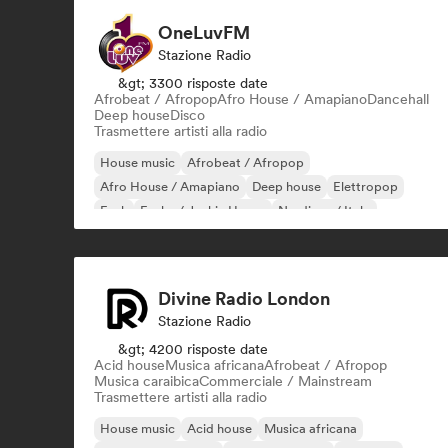
OneLuvFM
Stazione Radio
&gt; 3300 risposte date
Afrobeat / Afropop
Afro House / Amapiano
Dancehall
Deep house
Disco
Trasmettere artisti alla radio
House music
Afrobeat / Afropop
Afro House / Amapiano
Deep house
Elettropop
Funk
Funky / Jackin House
Nu-disco / Italo
Divine Radio London
Stazione Radio
&gt; 4200 risposte date
Acid house
Musica africana
Afrobeat / Afropop
Musica caraibica
Commerciale / Mainstream
Trasmettere artisti alla radio
House music
Acid house
Musica africana