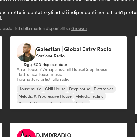
mette in contatto gli artisti indipendenti con oltre 61 profess
i.
essionisti della musica disponibili su
Groover
Galestian | Global Entry Radio
Stazione Radio
&gt; 600 risposte date
Afro House / Amapiano
Chill House
Deep house
Elettronica
House music
Trasmettere artisti alla radio
House music
Chill House
Deep house
Elettronica
Melodic & Progressive House
Melodic Techno
Organic House / Downtempo
Techno
DJMIXRADIO