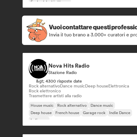
Funky / Jackin House
Vuoi contattare questi professio
Invia il tuo brano a 3.000+ curatori e pro
Nova Hits Radio
Stazione Radio
&gt; 4300 risposte date
Rock alternativo
Dance music
Deep house
Elettronica
Rock elettronico
Trasmettere artisti alla radio
House music
Rock alternativo
Dance music
Deep house
French house
Garage rock
Indie Dance
Indie pop