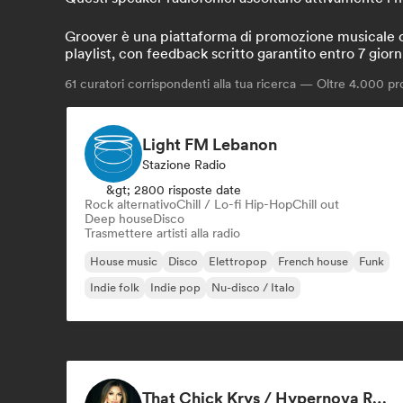
Groover è una piattaforma di promozione musicale che 
playlist, con feedback scritto garantito entro 7 giorn
61
curatori corrispondenti alla tua ricerca — Oltre 4.000 prof
Light FM Lebanon
Stazione Radio
&gt; 2800 risposte date
Rock alternativo
Chill / Lo-fi Hip-Hop
Chill out
Deep house
Disco
Trasmettere artisti alla radio
House music
Disco
Elettropop
French house
Funk
Indie folk
Indie pop
Nu-disco / Italo
That Chick Krys / Hypernova Radio