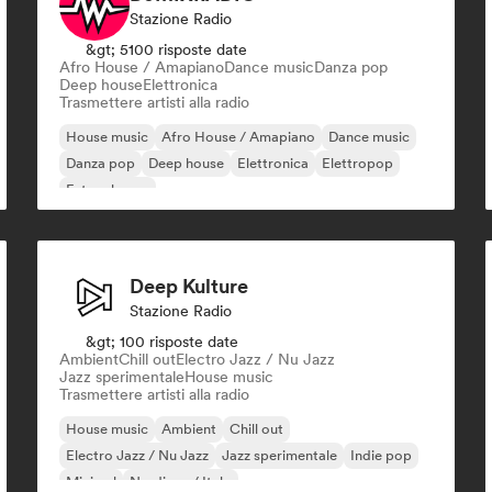
Stazione Radio
&gt; 5100 risposte date
Afro House / Amapiano
Dance music
Danza pop
Deep house
Elettronica
Trasmettere artisti alla radio
House music
Afro House / Amapiano
Dance music
Danza pop
Deep house
Elettronica
Elettropop
Future house
Deep Kulture
Stazione Radio
&gt; 100 risposte date
Ambient
Chill out
Electro Jazz / Nu Jazz
Jazz sperimentale
House music
Trasmettere artisti alla radio
House music
Ambient
Chill out
Electro Jazz / Nu Jazz
Jazz sperimentale
Indie pop
Minimal
Nu-disco / Italo