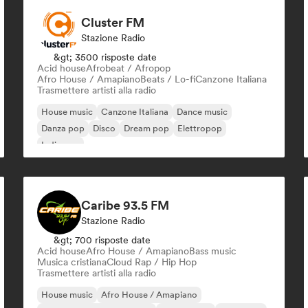
Cluster FM
Stazione Radio
&gt; 3500 risposte date
Acid house
Afrobeat / Afropop
Afro House / Amapiano
Beats / Lo-fi
Canzone Italiana
Trasmettere artisti alla radio
House music
Canzone Italiana
Dance music
Danza pop
Disco
Dream pop
Elettropop
Indie pop
Caribe 93.5 FM
Stazione Radio
&gt; 700 risposte date
Acid house
Afro House / Amapiano
Bass music
Musica cristiana
Cloud Rap / Hip Hop
Trasmettere artisti alla radio
House music
Afro House / Amapiano