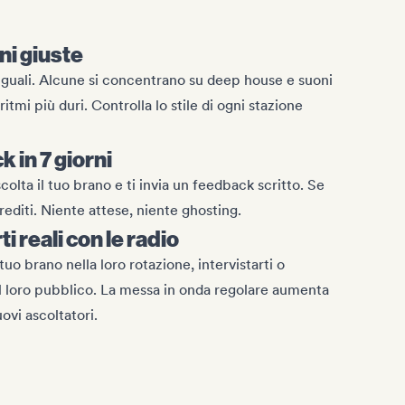
oni giuste
uguali. Alcune si concentrano su deep house e suoni
itmi più duri. Controlla lo stile di ogni stazione
 in 7 giorni
olta il tuo brano e ti invia un feedback scritto. Se
crediti. Niente attese, niente ghosting.
i reali con le radio
tuo brano nella loro rotazione, intervistarti o
il loro pubblico. La messa in onda regolare aumenta
ovi ascoltatori.