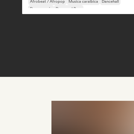
Afrobeat / Afropop
Musica caraibica
Dancehall
Dance music
Drum and Bass