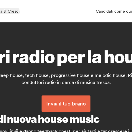
a & Cresci
Candidati come cu
ri radio per la h
 deep house, tech house, progressive house e melodic house. Rice
conduttori radio in cerca di musica fresca.
Invia il tuo brano
 di nuova house music
ovi invii e danno feedback onesti per aiutarti a far crescere il