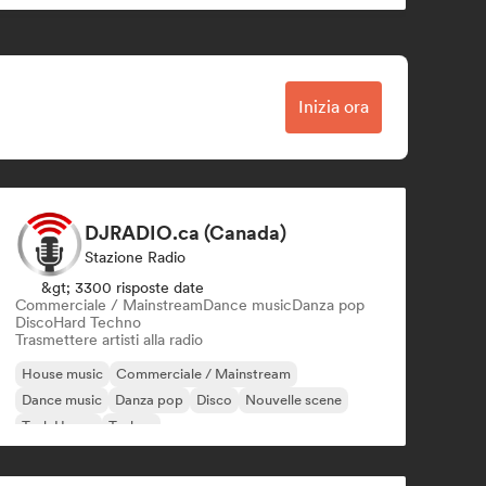
Inizia ora
DJRADIO.ca (Canada)
Stazione Radio
&gt; 3300 risposte date
Commerciale / Mainstream
Dance music
Danza pop
Disco
Hard Techno
Trasmettere artisti alla radio
House music
Commerciale / Mainstream
Dance music
Danza pop
Disco
Nouvelle scene
Tech House
Techno