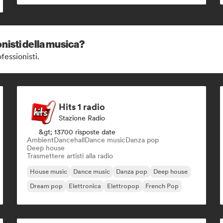
nisti della musica?
fessionisti.
Hits 1 radio
Stazione Radio
&gt; 13700 risposte date
Ambient
Dancehall
Dance music
Danza pop
Deep house
Trasmettere artisti alla radio
House music
Dance music
Danza pop
Deep house
Dream pop
Elettronica
Elettropop
French Pop