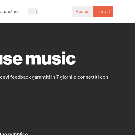
ratore/pro
IT
Accedi
Iscriviti
ouse music
vi feedback garantiti in 7 giorni e connettiti con i
 tuo pubblico.