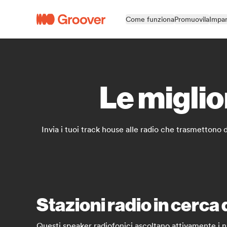
Come funziona
Promuovila
Impar
Le miglio
Invia i tuoi track house alle radio che trasmettono
Stazioni radio in cerca
Questi speaker radiofonici ascoltano attivamente i nu