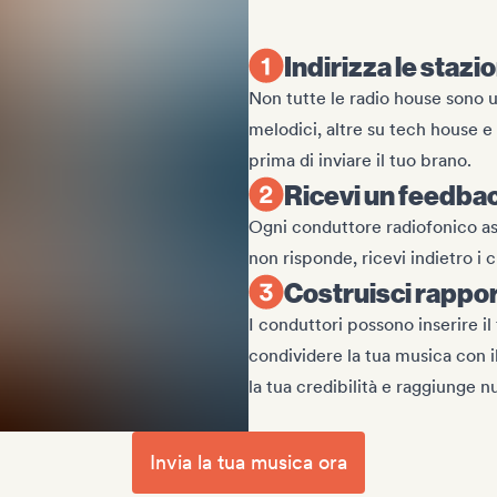
Indirizza le stazi
Non tutte le radio house sono 
melodici, altre su tech house e r
prima di inviare il tuo brano.
Ricevi un feedback
Ogni conduttore radiofonico asc
non risponde, ricevi indietro i 
Costruisci rapport
I conduttori possono inserire il 
condividere la tua musica con 
la tua credibilità e raggiunge nu
Invia la tua musica ora