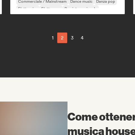
Commerciale / Mainstream
Dance music
Danza pop
Elettronica
Elettropop
Rap internazionale
1
2
3
4
Come ottenere
musica hous