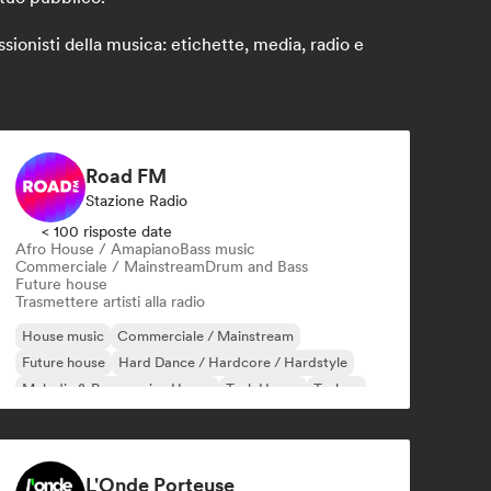
ionisti della musica: etichette, media, radio e
Road FM
Stazione Radio
< 100 risposte date
Afro House / Amapiano
Bass music
Commerciale / Mainstream
Drum and Bass
Future house
Trasmettere artisti alla radio
House music
Commerciale / Mainstream
Future house
Hard Dance / Hardcore / Hardstyle
Melodic & Progressive House
Tech House
Techno
UK Garage / Bassline
L'Onde Porteuse