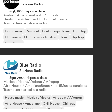
Stazione Radio
&gt; 800 risposte date
Ambient
Americana
Death / Thrash
Deutschrap/German Hip-Hop
Elettronica
Trasmettere artisti alla radio
House music
Ambient
Deutschrap/German Hip-Hop
Elettronica
Electro Jazz / Nu Jazz
Grime
Hip-hop
Indie Dance
Blue Radio
Stazione Radio
&gt; 2600 risposte date
Musica africana
Afrobeat / Afropop
Afro House / Amapiano
Beats / Lo-fi
Musica caraibica
Trasmettere artisti alla radio
House music
Musica africana
Afrobeat / Afropop
Afro House / Amapiano
Chill House
Chill out
Commerciale / Mainstream
Dancehall