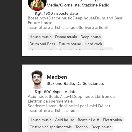
Media/Giornalista, Stazione Radio
&gt; 1900 risposte date
Bossa nova
Dance music
Deep house
Drum and Bass
Future house
Trasmettere artisti alla radio
Scrivere articoli
House music
Dance music
Deep house
Drum and Bass
Future house
Hard rock
Metal melodico
Melodic & Progressive House
Madben
Stazione Radio, DJ Selezionato
&gt; 800 risposte date
Acid house
Beats / Lo-fi
Deep house
Elettronica
Elettronica sperimentale
Scaricare i brani degli artisti per i miei DJ set
Trasmettere artisti alla radio
House music
Acid house
Beats / Lo-fi
Elettronica
Elettronica sperimentale
Techno
Deep house