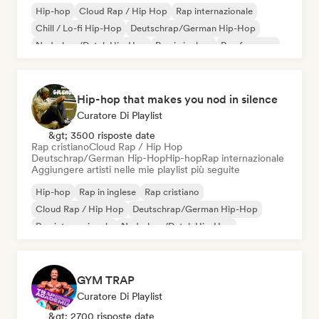
Hip-hop
Cloud Rap / Hip Hop
Rap internazionale
Chill / Lo-fi Hip-Hop
Deutschrap/German Hip-Hop
Nederhop/Dutch Hip-Hop
Rap in inglese
Rap francese
Hip-hop that makes you nod in silence
Curatore Di Playlist
&gt; 3500 risposte date
Rap cristiano
Cloud Rap / Hip Hop
Deutschrap/German Hip-Hop
Hip-hop
Rap internazionale
Aggiungere artisti nelle mie playlist più seguite
Hip-hop
Rap in inglese
Rap cristiano
Cloud Rap / Hip Hop
Deutschrap/German Hip-Hop
Rap internazionale
Nederhop/Dutch Hip-Hop
Rap francese
GYM TRAP
Curatore Di Playlist
&gt; 2700 risposte date