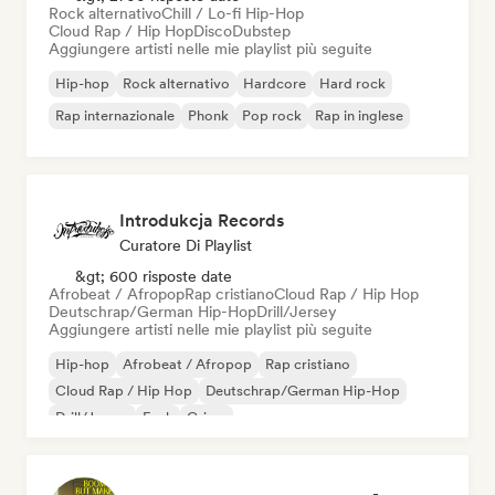
Rock alternativo
Chill / Lo-fi Hip-Hop
Cloud Rap / Hip Hop
Disco
Dubstep
Aggiungere artisti nelle mie playlist più seguite
Hip-hop
Rock alternativo
Hardcore
Hard rock
Rap internazionale
Phonk
Pop rock
Rap in inglese
Introdukcja Records
Curatore Di Playlist
&gt; 600 risposte date
Afrobeat / Afropop
Rap cristiano
Cloud Rap / Hip Hop
Deutschrap/German Hip-Hop
Drill/Jersey
Aggiungere artisti nelle mie playlist più seguite
Hip-hop
Afrobeat / Afropop
Rap cristiano
Cloud Rap / Hip Hop
Deutschrap/German Hip-Hop
Drill/Jersey
Funk
Grime