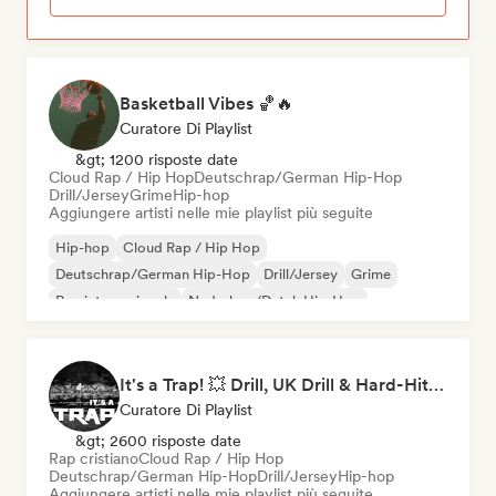
Basketball Vibes 🏀🔥
Curatore Di Playlist
&gt; 1200 risposte date
Cloud Rap / Hip Hop
Deutschrap/German Hip-Hop
Drill/Jersey
Grime
Hip-hop
Aggiungere artisti nelle mie playlist più seguite
Hip-hop
Cloud Rap / Hip Hop
Deutschrap/German Hip-Hop
Drill/Jersey
Grime
Rap internazionale
Nederhop/Dutch Hip-Hop
Rap in inglese
It's a Trap! 💥 Drill, UK Drill & Hard-Hitting Trap
Curatore Di Playlist
&gt; 2600 risposte date
Rap cristiano
Cloud Rap / Hip Hop
Deutschrap/German Hip-Hop
Drill/Jersey
Hip-hop
Aggiungere artisti nelle mie playlist più seguite