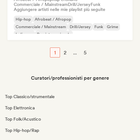
Commerciale / Mainstream
Drill/Jersey
Funk
Aggiungere artisti nelle mie playlist più seguite
Hip-hop
Afrobeat / Afropop
Commerciale / Mainstream
Drill/Jersey
Funk
Grime
Indie pop
Pop internazionale
1
2
...
5
Curatori/professionisti per genere
Top Classico/strumentale
Top Elettronica
Top Folk/Acustico
Top Hip-hop/Rap