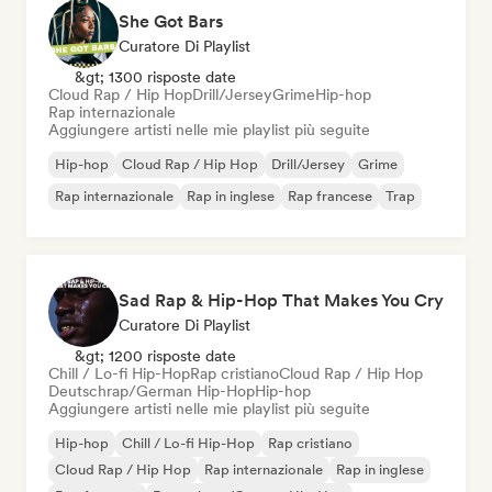
She Got Bars
Curatore Di Playlist
&gt; 1300 risposte date
Cloud Rap / Hip Hop
Drill/Jersey
Grime
Hip-hop
Rap internazionale
Aggiungere artisti nelle mie playlist più seguite
Hip-hop
Cloud Rap / Hip Hop
Drill/Jersey
Grime
Rap internazionale
Rap in inglese
Rap francese
Trap
Sad Rap & Hip-Hop That Makes You Cry
Curatore Di Playlist
&gt; 1200 risposte date
Chill / Lo-fi Hip-Hop
Rap cristiano
Cloud Rap / Hip Hop
Deutschrap/German Hip-Hop
Hip-hop
Aggiungere artisti nelle mie playlist più seguite
Hip-hop
Chill / Lo-fi Hip-Hop
Rap cristiano
Cloud Rap / Hip Hop
Rap internazionale
Rap in inglese