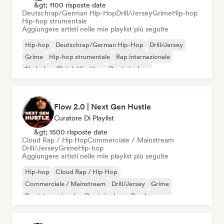
&gt; 1100 risposte date
Deutschrap/German Hip-Hop
Drill/Jersey
Grime
Hip-hop
Hip-hop strumentale
Aggiungere artisti nelle mie playlist più seguite
Hip-hop
Deutschrap/German Hip-Hop
Drill/Jersey
Grime
Hip-hop strumentale
Rap internazionale
Nederhop/Dutch Hip-Hop
Rap in inglese
Flow 2.0 | Next Gen Hustle
Curatore Di Playlist
&gt; 1500 risposte date
Cloud Rap / Hip Hop
Commerciale / Mainstream
Drill/Jersey
Grime
Hip-hop
Aggiungere artisti nelle mie playlist più seguite
Hip-hop
Cloud Rap / Hip Hop
Commerciale / Mainstream
Drill/Jersey
Grime
Rap internazionale
Rap in inglese
Rap francese