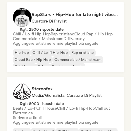
RapStars - Hip-Hop for late night vibes (by Music Outsider)
Curatore Di Playlist
&gt; 2900 risposte date
Chill / Lo-fi Hip-Hop
Rap cristiano
Cloud Rap / Hip Hop
Commerciale / Mainstream
Drill/Jersey
Aggiungere artisti nelle mie playlist più seguite
Hip-hop
Chill / Lo-fi Hip-Hop
Rap cristiano
Cloud Rap / Hip Hop
Commerciale / Mainstream
Drill/Jersey
Grime
Rap internazionale
Stereofox
Media/Giornalista, Curatore Di Playlist
&gt; 8000 risposte date
Beats / Lo-fi
Chill House
Chill / Lo-fi Hip-Hop
Chill out
Elettronica
Scrivere articoli
Aggiungere artisti nelle mie playlist più seguite