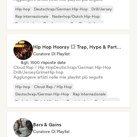
Hip-hop
Deutschrap/German Hip-Hop
Drill/Jersey
Rap internazionale
Nederhop/Dutch Hip-Hop
Rap in inglese
Rap francese
Rap/Trap Italiano
Hip Hop Hooray 💥 Trap, Hype & Party Rap Bangers
Curatore Di Playlist
&gt; 1500 risposte date
Cloud Rap / Hip Hop
Deutschrap/German Hip-Hop
Drill/Jersey
Grime
Hip-hop
Aggiungere artisti nelle mie playlist più seguite
Hip-hop
Cloud Rap / Hip Hop
Deutschrap/German Hip-Hop
Rap internazionale
Nederhop/Dutch Hip-Hop
Rap in inglese
Rap francese
Rap/Trap Italiano
Bars & Gains
Curatore Di Playlist