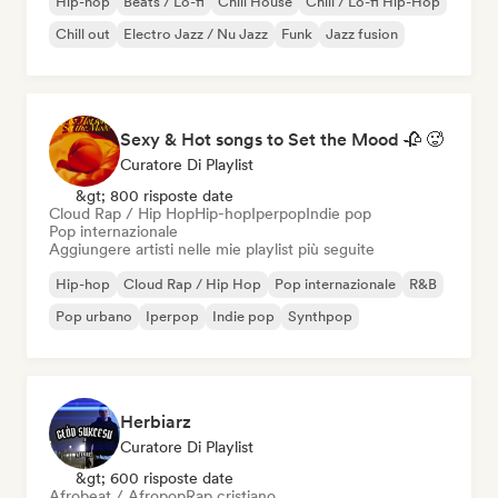
Hip-hop
Beats / Lo-fi
Chill House
Chill / Lo-fi Hip-Hop
Chill out
Electro Jazz / Nu Jazz
Funk
Jazz fusion
Sexy & Hot songs to Set the Mood 🥀 🥵
Curatore Di Playlist
&gt; 800 risposte date
Cloud Rap / Hip Hop
Hip-hop
Iperpop
Indie pop
Pop internazionale
Aggiungere artisti nelle mie playlist più seguite
Hip-hop
Cloud Rap / Hip Hop
Pop internazionale
R&B
Pop urbano
Iperpop
Indie pop
Synthpop
Herbiarz
Curatore Di Playlist
&gt; 600 risposte date
Afrobeat / Afropop
Rap cristiano