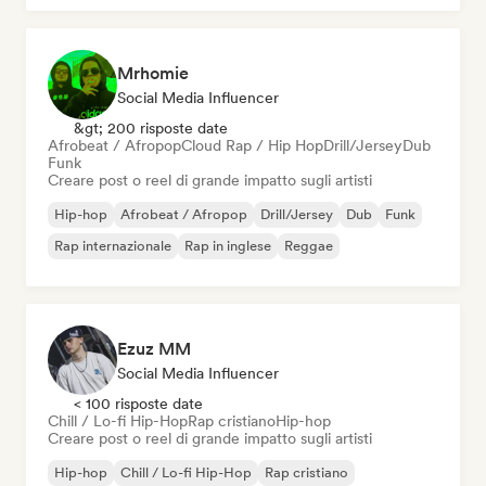
Mrhomie
Social Media Influencer
&gt; 200 risposte date
Afrobeat / Afropop
Cloud Rap / Hip Hop
Drill/Jersey
Dub
Funk
Creare post o reel di grande impatto sugli artisti
Hip-hop
Afrobeat / Afropop
Drill/Jersey
Dub
Funk
Rap internazionale
Rap in inglese
Reggae
Ezuz MM
Social Media Influencer
< 100 risposte date
Chill / Lo-fi Hip-Hop
Rap cristiano
Hip-hop
Creare post o reel di grande impatto sugli artisti
Hip-hop
Chill / Lo-fi Hip-Hop
Rap cristiano