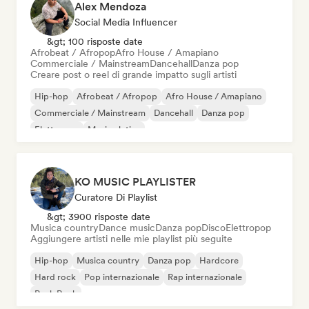
Alex Mendoza
Social Media Influencer
&gt; 100 risposte date
Afrobeat / Afropop
Afro House / Amapiano
Commerciale / Mainstream
Dancehall
Danza pop
Creare post o reel di grande impatto sugli artisti
Hip-hop
Afrobeat / Afropop
Afro House / Amapiano
Commerciale / Mainstream
Dancehall
Danza pop
Elettropop
Musica latina
KO MUSIC PLAYLISTER
Curatore Di Playlist
&gt; 3900 risposte date
Musica country
Dance music
Danza pop
Disco
Elettropop
Aggiungere artisti nelle mie playlist più seguite
Hip-hop
Musica country
Danza pop
Hardcore
Hard rock
Pop internazionale
Rap internazionale
Punk Rock