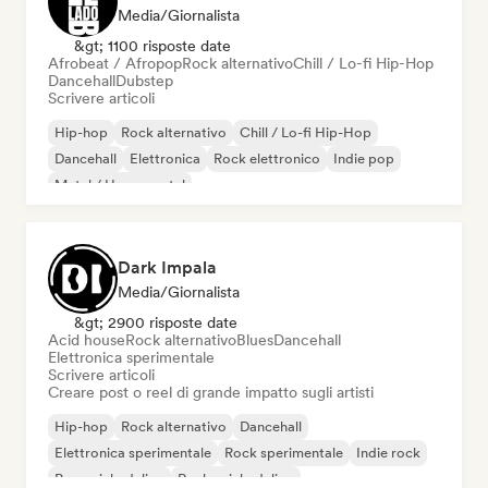
Media/Giornalista
&gt; 1100 risposte date
Afrobeat / Afropop
Rock alternativo
Chill / Lo-fi Hip-Hop
Dancehall
Dubstep
Scrivere articoli
Hip-hop
Rock alternativo
Chill / Lo-fi Hip-Hop
Dancehall
Elettronica
Rock elettronico
Indie pop
Metal / Heavy metal
Dark Impala
Media/Giornalista
&gt; 2900 risposte date
Acid house
Rock alternativo
Blues
Dancehall
Elettronica sperimentale
Scrivere articoli
Creare post o reel di grande impatto sugli artisti
Hip-hop
Rock alternativo
Dancehall
Elettronica sperimentale
Rock sperimentale
Indie rock
Pop psichedelico
Rock psichedelico