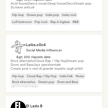
Acid house
Dance music
Deep house
Disco
Dream pop
Scrivere articoli
Hip-hop
Dream pop
Indie pop
Indie rock
Lofi bedroom
Pop rock
Rap in inglese
R&B
Laika.c0c4
Social Media Influencer
&gt; 200 risposte date
Rock alternativo
Cloud Rap / Hip Hop
Dream pop
Drum and Bass
Jazz sperimentale
Creare post o reel di grande impatto sugli artisti
Hip-hop
Cloud Rap / Hip Hop
Indie folk
Noise
Rock alternativo
Dream pop
Drum and Bass
Jazz sperimentale
El Lado B