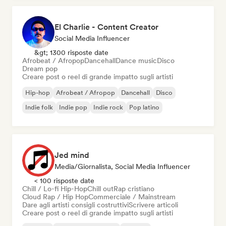
El Charlie - Content Creator
Social Media Influencer
&gt; 1300 risposte date
Afrobeat / Afropop
Dancehall
Dance music
Disco
Dream pop
Creare post o reel di grande impatto sugli artisti
Hip-hop
Afrobeat / Afropop
Dancehall
Disco
Indie folk
Indie pop
Indie rock
Pop latino
Jed mind
Media/Giornalista, Social Media Influencer
< 100 risposte date
Chill / Lo-fi Hip-Hop
Chill out
Rap cristiano
Cloud Rap / Hip Hop
Commerciale / Mainstream
Dare agli artisti consigli costruttivi
Scrivere articoli
Creare post o reel di grande impatto sugli artisti