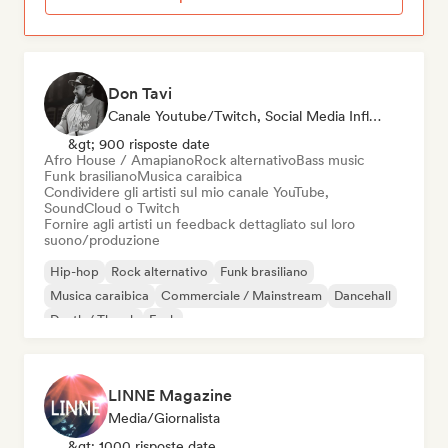
Don Tavi
Canale Youtube/Twitch, Social Media Influencer
&gt; 900 risposte date
Afro House / Amapiano
Rock alternativo
Bass music
Funk brasiliano
Musica caraibica
Condividere gli artisti sul mio canale YouTube,
SoundCloud o Twitch
Fornire agli artisti un feedback dettagliato sul loro
suono/produzione
Hip-hop
Rock alternativo
Funk brasiliano
Musica caraibica
Commerciale / Mainstream
Dancehall
Death / Thrash
Funk
LINNE Magazine
Media/Giornalista
&gt; 1000 risposte date