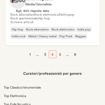
Media/Giornalista
&gt; 400 risposte date
Rock alternativo
Rock elettronico
Elettropop
Rock sperimentale
Hip-hop
Scrivere articoli
Hip-hop
Rock alternativo
Rock elettronico
Indie pop
Indie rock
Metal / Heavy metal
Pop Punk
Reggae
1
...
3
4
5
...
8
Curatori/professionisti per genere
Top Classico/strumentale
Top Elettronica
Top Folk/Acustico