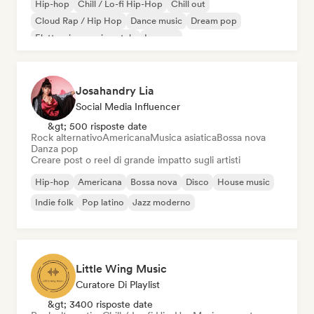
Hip-hop
Chill / Lo-fi Hip-Hop
Chill out
Cloud Rap / Hip Hop
Dance music
Dream pop
Elettronica sperimentale
Iperpop
Josahandry Lia
Social Media Influencer
&gt; 500 risposte date
Rock alternativo
Americana
Musica asiatica
Bossa nova
Danza pop
Creare post o reel di grande impatto sugli artisti
Hip-hop
Americana
Bossa nova
Disco
House music
Indie folk
Pop latino
Jazz moderno
Little Wing Music
Curatore Di Playlist
&gt; 3400 risposte date