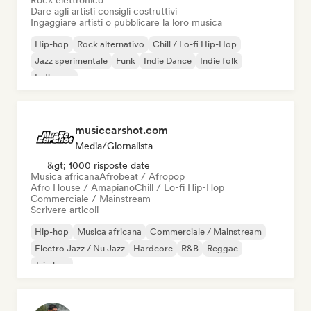
Rock elettronico
Dare agli artisti consigli costruttivi
Ingaggiare artisti o pubblicare la loro musica
Hip-hop
Rock alternativo
Chill / Lo-fi Hip-Hop
Jazz sperimentale
Funk
Indie Dance
Indie folk
Indie pop
musicearshot.com
Media/Giornalista
&gt; 1000 risposte date
Musica africana
Afrobeat / Afropop
Afro House / Amapiano
Chill / Lo-fi Hip-Hop
Commerciale / Mainstream
Scrivere articoli
Hip-hop
Musica africana
Commerciale / Mainstream
Electro Jazz / Nu Jazz
Hardcore
R&B
Reggae
Trip hop