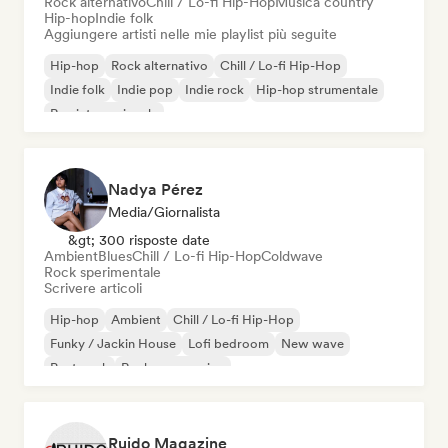
Rock alternativo
Chill / Lo-fi Hip-Hop
Musica country
Hip-hop
Indie folk
Aggiungere artisti nelle mie playlist più seguite
Hip-hop
Rock alternativo
Chill / Lo-fi Hip-Hop
Indie folk
Indie pop
Indie rock
Hip-hop strumentale
Rap internazionale
Nadya Pérez
Media/Giornalista
&gt; 300 risposte date
Ambient
Blues
Chill / Lo-fi Hip-Hop
Coldwave
Rock sperimentale
Scrivere articoli
Hip-hop
Ambient
Chill / Lo-fi Hip-Hop
Funky / Jackin House
Lofi bedroom
New wave
Post punk
Rock progressivo
Ruido Magazine