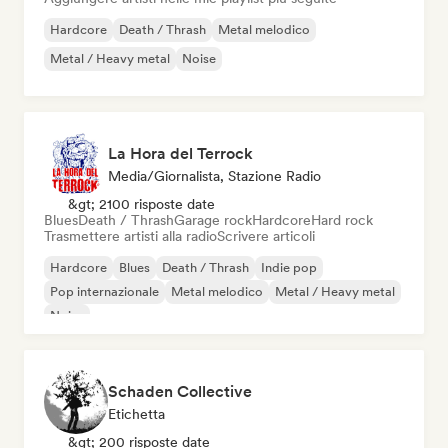
Hardcore
Death / Thrash
Metal melodico
Metal / Heavy metal
Noise
La Hora del Terrock
Media/Giornalista, Stazione Radio
&gt; 2100 risposte date
Blues
Death / Thrash
Garage rock
Hardcore
Hard rock
Trasmettere artisti alla radio
Scrivere articoli
Hardcore
Blues
Death / Thrash
Indie pop
Pop internazionale
Metal melodico
Metal / Heavy metal
Noise
Schaden Collective
Etichetta
&gt; 200 risposte date