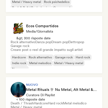
Metal / Heavy metal
Rock psichedelico
Rock & Roll / Rock classico
Garage rock
Ecos Compartidos
Media/Giornalista
&gt; 300 risposte date
Rock alternativo
Danza pop
Dream pop
Elettropop
Garage rock
Creare post o reel di grande impatto sugli artisti
Hardcore
Rock alternativo
Garage rock
Hard rock
Indie rock
Metal melodico
Metal / Heavy metal
New wave
NUOVO
Metal Rituals 🤘 Nu Metal, Alt Metal & Progressive Metal
Curatore Di Playlist
< 100 risposte date
Death / Thrash
Hardcore
Hard rock
Metal melodico
Metal / Heavy metal