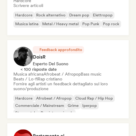
Hardcore
Scrivere articoli
Hardcore
Rock alternativo
Dream pop
Elettropop
Musica latina
Metal / Heavy metal
Pop Punk
Pop rock
Feedback approfondito
DoisR
Esperto Del Suono
< 100 risposte date
Musica africana
Afrobeat / Afropop
Bass music
Beats / Lo-fi
Rap cristiano
Fornire agli artisti un feedback dettagliato sul loro
suono/produzione
Hardcore
Afrobeat / Afropop
Cloud Rap / Hip Hop
Commerciale / Mainstream
Grime
Iperpop
Strumentale
Pop internazionale
Portamento.cl