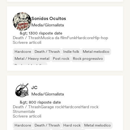
Sonidos Ocultos
Media/Giornalista
&gt; 1300 risposte date
Death / Thrash
Musica da film
Funk
Hardcore
Hip-hop
Scrivere articoli
Hardcore
Death / Thrash
Indie folk
Metal melodico
Metal / Heavy metal
Post rock
Rock progressivo
Rock psichedelico
JC
Media/Giornalista
&gt; 800 risposte date
Death / Thrash
Garage rock
Hardcore
Hard rock
Strumentale
Scrivere articoli
Hardcore
Death / Thrash
Hard rock
Metal melodico