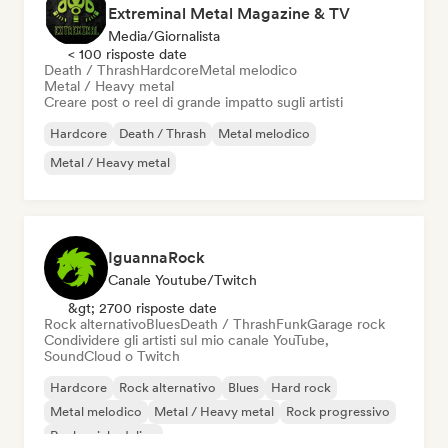
Extreminal Metal Magazine & TV
Media/Giornalista
< 100 risposte date
Death / Thrash
Hardcore
Metal melodico
Metal / Heavy metal
Creare post o reel di grande impatto sugli artisti
Hardcore
Death / Thrash
Metal melodico
Metal / Heavy metal
IguannaRock
Canale Youtube/Twitch
&gt; 2700 risposte date
Rock alternativo
Blues
Death / Thrash
Funk
Garage rock
Condividere gli artisti sul mio canale YouTube,
SoundCloud o Twitch
Hardcore
Rock alternativo
Blues
Hard rock
Metal melodico
Metal / Heavy metal
Rock progressivo
Rock psichedelico