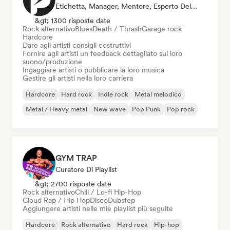
Etichetta, Manager, Mentore, Esperto Del Suono
&gt; 1300 risposte date
Rock alternativo
Blues
Death / Thrash
Garage rock
Hardcore
Dare agli artisti consigli costruttivi
Fornire agli artisti un feedback dettagliato sul loro
suono/produzione
Ingaggiare artisti o pubblicare la loro musica
Gestire gli artisti nella loro carriera
Hardcore
Hard rock
Indie rock
Metal melodico
Metal / Heavy metal
New wave
Pop Punk
Pop rock
GYM TRAP
Curatore Di Playlist
&gt; 2700 risposte date
Rock alternativo
Chill / Lo-fi Hip-Hop
Cloud Rap / Hip Hop
Disco
Dubstep
Aggiungere artisti nelle mie playlist più seguite
Hardcore
Rock alternativo
Hard rock
Hip-hop