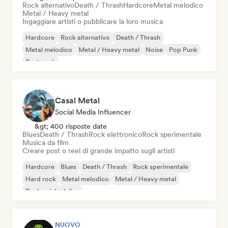
Rock alternativo
Death / Thrash
Hardcore
Metal melodico
Metal / Heavy metal
Ingaggiare artisti o pubblicare la loro musica
Hardcore
Rock alternativo
Death / Thrash
Metal melodico
Metal / Heavy metal
Noise
Pop Punk
Post punk
Casal Metal
Social Media Influencer
&gt; 400 risposte date
Blues
Death / Thrash
Rock elettronico
Rock sperimentale
Musica da film
Creare post o reel di grande impatto sugli artisti
Hardcore
Blues
Death / Thrash
Rock sperimentale
Hard rock
Metal melodico
Metal / Heavy metal
Rock psichedelico
NUOVO