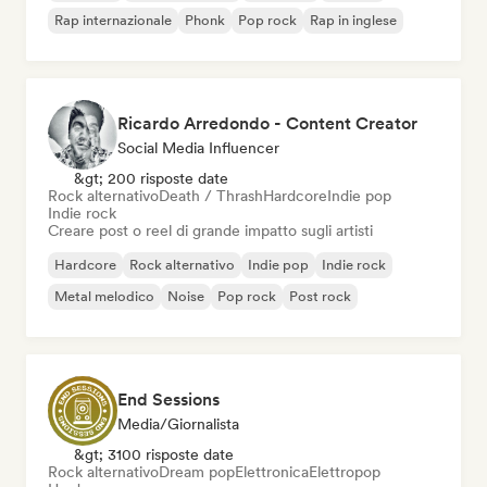
Rap internazionale
Phonk
Pop rock
Rap in inglese
Ricardo Arredondo - Content Creator
Social Media Influencer
&gt; 200 risposte date
Rock alternativo
Death / Thrash
Hardcore
Indie pop
Indie rock
Creare post o reel di grande impatto sugli artisti
Hardcore
Rock alternativo
Indie pop
Indie rock
Metal melodico
Noise
Pop rock
Post rock
End Sessions
Media/Giornalista
&gt; 3100 risposte date
Rock alternativo
Dream pop
Elettronica
Elettropop