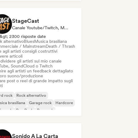
StageCast
Canale Youtube/Twitch, Media/Giornalista, Mentore, Social Media Influencer, Esperto Del Suono
&gt; 2300 risposte date
k alternativo
Blues
Musica brasiliana
merciale / Mainstream
Death / Thrash
 agli artisti consigli costruttivi
vere articoli
ividere gli artisti sul mio canale
Tube, SoundCloud o Twitch
ire agli artisti un feedback dettagliato
 loro suono/produzione
re post o reel di grande impatto sugli
ti
rd rock
Rock alternativo
ica brasiliana
Garage rock
Hardcore
ie rock
Pop Punk
Pop rock
Sonido A La Carta