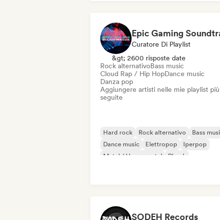
Curatore Di Playlist
&gt; 2600 risposte date
Rock alternativo
Bass music
Cloud Rap / Hip Hop
Dance music
Danza pop
Aggiungere artisti nelle mie playlist più
seguite
Hard rock
Rock alternativo
Bass mus
Dance music
Elettropop
Iperpop
Metal / Heavy metal
Phonk
SODEH Records