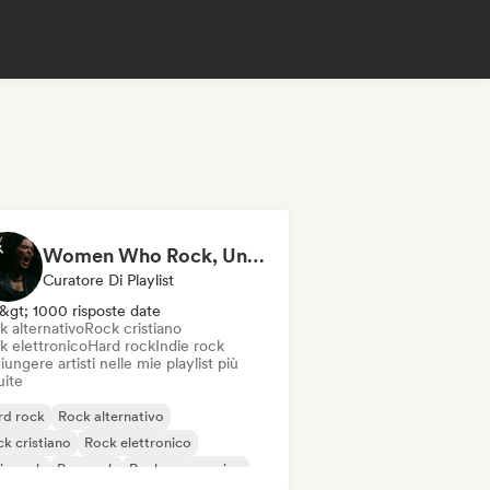
Women Who Rock, Unapologetically
Curatore Di Playlist
&gt; 1000 risposte date
k alternativo
Rock cristiano
k elettronico
Hard rock
Indie rock
ungere artisti nelle mie playlist più
uite
rd rock
Rock alternativo
k cristiano
Rock elettronico
ie rock
Pop rock
Rock progressivo