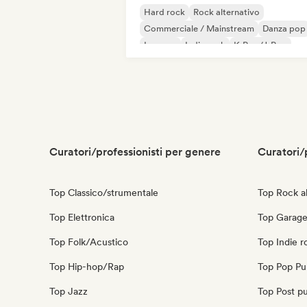
Hard rock
Rock alternativo
Commerciale / Mainstream
Danza pop
Iperpop
Indie rock
K-Pop/J-Pop
Pop Punk
Curatori/professionisti per genere
Curatori/
Top Classico/strumentale
Top Rock al
Top Elettronica
Top Garage
Top Folk/Acustico
Top Indie r
Top Hip-hop/Rap
Top Pop Pu
Top Jazz
Top Post p