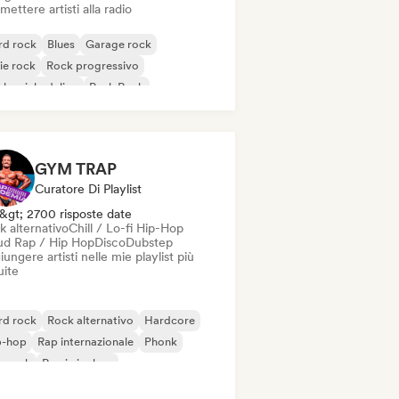
mettere artisti alla radio
rd rock
Blues
Garage rock
ie rock
Rock progressivo
k psichedelico
Punk Rock
k & Roll / Rock classico
GYM TRAP
Curatore Di Playlist
&gt; 2700 risposte date
k alternativo
Chill / Lo-fi Hip-Hop
ud Rap / Hip Hop
Disco
Dubstep
ungere artisti nelle mie playlist più
uite
rd rock
Rock alternativo
Hardcore
p-hop
Rap internazionale
Phonk
p rock
Rap in inglese