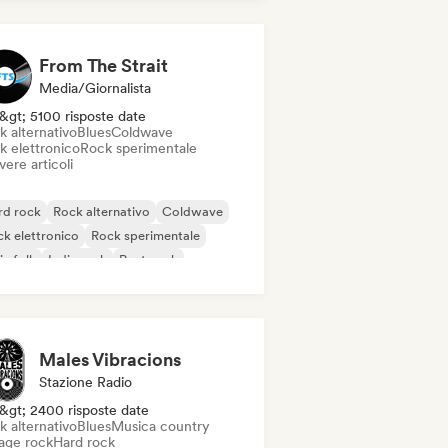
k psichedelico
From The Strait
Media/Giornalista
&gt; 5100 risposte date
k alternativo
Blues
Coldwave
k elettronico
Rock sperimentale
vere articoli
rd rock
Rock alternativo
Coldwave
k elettronico
Rock sperimentale
ie folk
Indie rock
Post punk
Males Vibracions
Stazione Radio
&gt; 2400 risposte date
k alternativo
Blues
Musica country
age rock
Hard rock