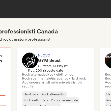
professionisti Canada
d rock curatori/professionisti
n
NUOVO
GYM Beast
i?
Curatore Di Playlist
&gt; 200 risposte date
Rock alternativo
Rock elettronico
Roc
Rock sperimentale
Garage rock
Hard rock
Roc
Aggiungere artisti nelle mie playlist più
Aggi
seguite
seg
Hard rock
Rock alternativo
Ha
Rock elettronico
Rock sperimentale
Roc
Garage rock
Indie rock
Ind