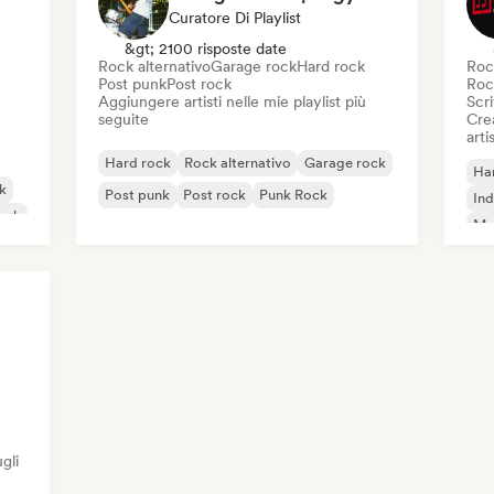
Curatore Di Playlist
&gt; 2100 risposte date
Rock alternativo
Garage rock
Hard rock
Roc
Post punk
Post rock
Roc
Aggiungere artisti nelle mie playlist più
Scri
seguite
Crea
artis
Hard rock
Rock alternativo
Garage rock
Ha
ck
Post punk
Post rock
Punk Rock
Ind
unk
Met
Ro
gli