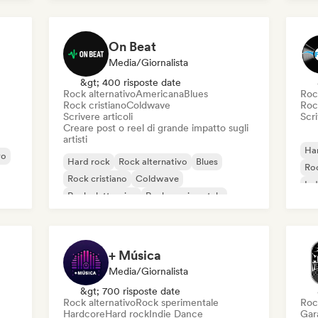
Metal / Heavy metal
New wave
Roc
On Beat
Media/Giornalista
&gt; 400 risposte date
Rock alternativo
Americana
Blues
Roc
Rock cristiano
Coldwave
Roc
Scrivere articoli
Scri
Creare post o reel di grande impatto sugli
artisti
Ha
vo
Hard rock
Rock alternativo
Blues
Roc
Rock cristiano
Coldwave
Ind
Rock elettronico
Rock sperimentale
Garage rock
+ Música
Media/Giornalista
&gt; 700 risposte date
Rock alternativo
Rock sperimentale
Roc
Hardcore
Hard rock
Indie Dance
Gar