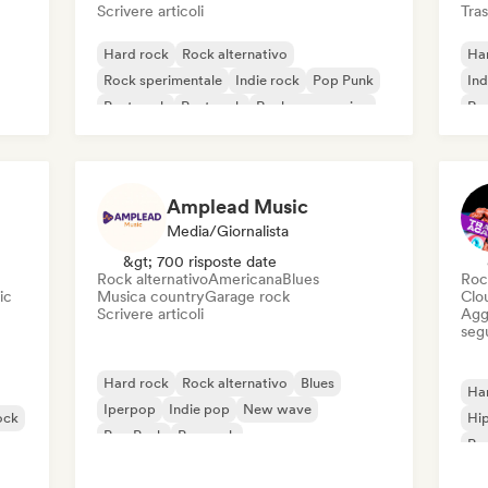
Scrivere articoli
Tras
Hard rock
Rock alternativo
Ha
Rock sperimentale
Indie rock
Pop Punk
Ind
Post punk
Post rock
Rock progressivo
Roc
Roc
Amplead Music
Media/Giornalista
&gt; 700 risposte date
Rock alternativo
Americana
Blues
Roc
ic
Musica country
Garage rock
Clo
Scrivere articoli
Aggi
seg
Hard rock
Rock alternativo
Blues
Ha
Iperpop
Indie pop
New wave
ock
Hi
Pop Punk
Pop rock
Po