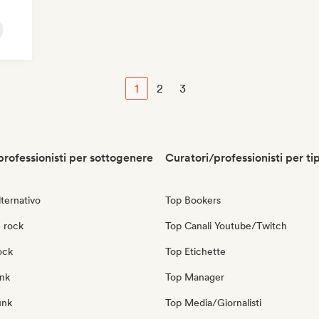
1
2
3
professionisti per sottogenere
Curatori/professionisti per ti
ternativo
Top Bookers
 rock
Top Canali Youtube/Twitch
ock
Top Etichette
nk
Top Manager
unk
Top Media/Giornalisti