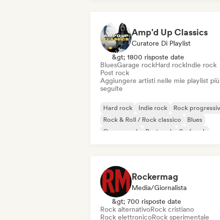
Amp’d Up Classics
Curatore Di Playlist
&gt; 1800 risposte date
Blues
Garage rock
Hard rock
Indie rock
Post rock
Aggiungere artisti nelle mie playlist più
seguite
Hard rock
Indie rock
Rock progressi
Rock & Roll / Rock classico
Blues
Garage rock
Post rock
Surf rock
Rockermag
Media/Giornalista
&gt; 700 risposte date
Rock alternativo
Rock cristiano
Rock elettronico
Rock sperimentale