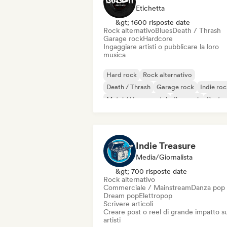
Etichetta
&gt; 1600 risposte date
Rock alternativo
Blues
Death / Thrash
Garage rock
Hardcore
Ingaggiare artisti o pubblicare la loro
musica
Hard rock
Rock alternativo
Death / Thrash
Garage rock
Indie ro
Metal / Heavy metal
Pop rock
Post p
Indie Treasure
Media/Giornalista
&gt; 700 risposte date
Rock alternativo
Commerciale / Mainstream
Danza pop
Dream pop
Elettropop
Scrivere articoli
Creare post o reel di grande impatto su
artisti