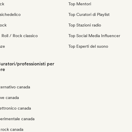
ock
Top Mentori
sichedelico
Top Curatori di Playlist
Rock
Top Stazioni radio
Roll / Rock classico
Top Social Media Influencer
aze
Top Esperti del suono
ratori/professionisti per
ere
ternativo canada
ve canada
lettronico canada
perimentale canada
 rock canada