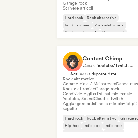
Garage rock
Scrivere articoli
Hard rock
Rock alternativo
Rock cristiano
Rock elettronico
Rock sperimentale
Garage rock
Indie rock
New wave
Content Chimp
Canale Youtube/Twitch, Curatore Di Playlist
&gt; 8400 risposte date
Rock alternativo
Commerciale / Mainstream
Dance mus
Rock elettronico
Garage rock
Condividere gli artisti sul mio canale
YouTube, SoundCloud o Twitch
Aggiungere artisti nelle mie playlist più
seguite
Hard rock
Rock alternativo
Garage r
Hip-hop
Indie pop
Indie rock
Metal / Heavy metal
Pop Punk