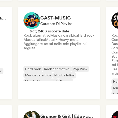
Epic Gaming Soundtracks
CAST-MUSIC
Curatore Di Playlist
&gt; 2400 risposte date
Rock alternativo
Musica caraibica
Hard rock
Roc
Musica latina
Metal / Heavy metal
Com
Aggiungere artisti nelle mie playlist più
Dare
seguite
Scri
Cond
You
Forn
sul
Hard rock
Rock alternativo
Pop Punk
Crea
ic
artis
Musica caraibica
Musica latina
Metal / Heavy metal
Reggae
Ha
Rock & Roll / Rock classico
Mus
Ind
Grunge & Grit | Edgy and Raw Rock Tracks