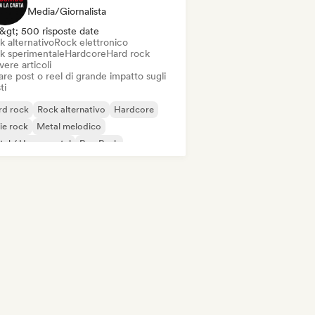
Media/Giornalista
&gt; 500 risposte date
k alternativo
Rock elettronico
k sperimentale
Hardcore
Hard rock
vere articoli
re post o reel di grande impatto sugli
ti
rd rock
Rock alternativo
Hardcore
ie rock
Metal melodico
al / Heavy metal
Pop Punk
ck progressivo