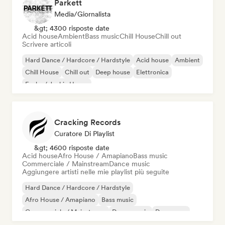
Parkett
Media/Giornalista
&gt; 4300 risposte date
Acid house
Ambient
Bass music
Chill House
Chill out
Scrivere articoli
Hard Dance / Hardcore / Hardstyle
Acid house
Ambient
Chill House
Chill out
Deep house
Elettronica
Funky / Jackin House
Cracking Records
Curatore Di Playlist
&gt; 4600 risposte date
Acid house
Afro House / Amapiano
Bass music
Commerciale / Mainstream
Dance music
Aggiungere artisti nelle mie playlist più seguite
Hard Dance / Hardcore / Hardstyle
Afro House / Amapiano
Bass music
Commerciale / Mainstream
Dance music
Danza pop
Deep house
Dubstep