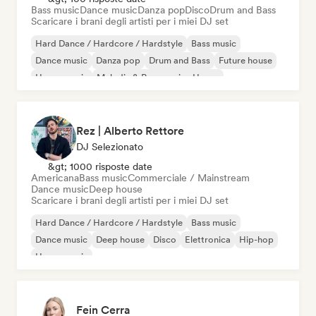
Bass music
Dance music
Danza pop
Disco
Drum and Bass
Scaricare i brani degli artisti per i miei DJ set
Hard Dance / Hardcore / Hardstyle
Bass music
Dance music
Danza pop
Drum and Bass
Future house
House music
Melodic & Progressive House
Rez | Alberto Rettore
DJ Selezionato
&gt; 1000 risposte date
Americana
Bass music
Commerciale / Mainstream
Dance music
Deep house
Scaricare i brani degli artisti per i miei DJ set
Hard Dance / Hardcore / Hardstyle
Bass music
Dance music
Deep house
Disco
Elettronica
Hip-hop
House music
Fein Cerra