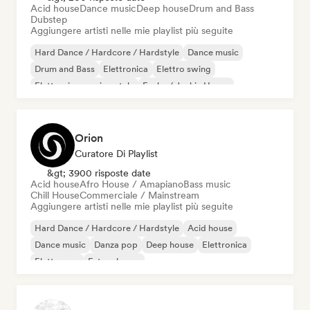
Acid house
Dance music
Deep house
Drum and Bass
Dubstep
Aggiungere artisti nelle mie playlist più seguite
Hard Dance / Hardcore / Hardstyle
Dance music
Drum and Bass
Elettronica
Elettro swing
Elettronica sperimentale
Funky / Jackin House
Future house
Orion
Curatore Di Playlist
&gt; 3900 risposte date
Acid house
Afro House / Amapiano
Bass music
Chill House
Commerciale / Mainstream
Aggiungere artisti nelle mie playlist più seguite
Hard Dance / Hardcore / Hardstyle
Acid house
Dance music
Danza pop
Deep house
Elettronica
Elettropop
Future house