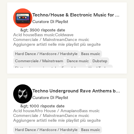
Techno/House & Electronic Music for Svea Playlists
Curatore Di Playlist
&gt; 3500 risposte date
Acid house
Bass music
Coldwave
Commerciale / Mainstream
Dance music
Aggiungere artisti nelle mie playlist più seguite
Hard Dance / Hardcore / Hardstyle
Bass music
Commerciale / Mainstream
Dance music
Dubstep
Elettronica sperimentale
French house
Hard Techno
Techno Underground Rave Anthems by Orphium
Curatore Di Playlist
&gt; 1000 risposte date
Acid house
Afro House / Amapiano
Bass music
Commerciale / Mainstream
Dance music
Aggiungere artisti nelle mie playlist più seguite
Hard Dance / Hardcore / Hardstyle
Bass music