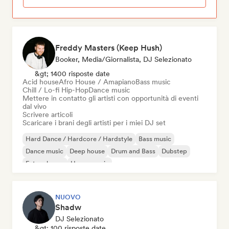
Freddy Masters (Keep Hush)
Booker, Media/Giornalista, DJ Selezionato
&gt; 1400 risposte date
Acid house
Afro House / Amapiano
Bass music
Chill / Lo-fi Hip-Hop
Dance music
Mettere in contatto gli artisti con opportunità di eventi
dal vivo
Scrivere articoli
Scaricare i brani degli artisti per i miei DJ set
Hard Dance / Hardcore / Hardstyle
Bass music
Dance music
Deep house
Drum and Bass
Dubstep
Future house
House music
NUOVO
Shadw
DJ Selezionato
&gt; 100 risposte date