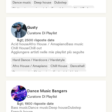
Dance music
Deep house
Dubstep
Elettronica sperimentale
French house
Hard Techno
Gusty
Curatore Di Playlist
&gt; 2500 risposte date
Acid house
Afro House / Amapiano
Bass music
Chill House
Chill out
Aggiungere artisti nelle mie playlist più seguite
Hard Dance / Hardcore / Hardstyle
Afro House / Amapiano
Chill House
Dancehall
Dance music
Elettronica
Funky / Jackin House
Hard Techno
Dance Music Bangers
Curatore Di Playlist
&gt; 1900 risposte date
Bass music
Dance music
Deep house
Dubstep
French house