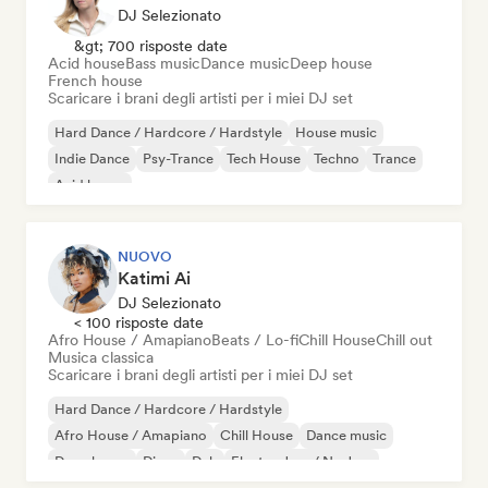
DJ Selezionato
&gt; 700 risposte date
Acid house
Bass music
Dance music
Deep house
French house
Scaricare i brani degli artisti per i miei DJ set
Hard Dance / Hardcore / Hardstyle
House music
Indie Dance
Psy-Trance
Tech House
Techno
Trance
Acid house
NUOVO
Katimi Ai
DJ Selezionato
< 100 risposte date
Afro House / Amapiano
Beats / Lo-fi
Chill House
Chill out
Musica classica
Scaricare i brani degli artisti per i miei DJ set
Hard Dance / Hardcore / Hardstyle
Afro House / Amapiano
Chill House
Dance music
Deep house
Disco
Dub
Electro Jazz / Nu Jazz