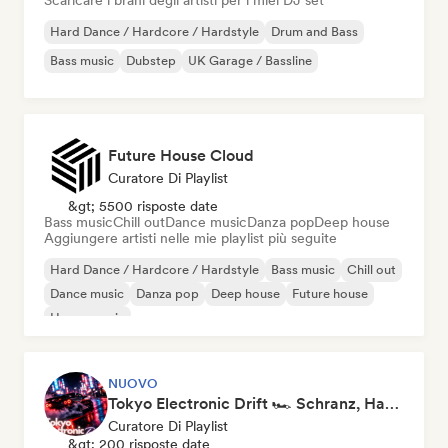
Scaricare i brani degli artisti per i miei DJ set
Hard Dance / Hardcore / Hardstyle
Drum and Bass
Bass music
Dubstep
UK Garage / Bassline
Future House Cloud
Curatore Di Playlist
&gt; 5500 risposte date
Bass music
Chill out
Dance music
Danza pop
Deep house
Aggiungere artisti nelle mie playlist più seguite
Hard Dance / Hardcore / Hardstyle
Bass music
Chill out
Dance music
Danza pop
Deep house
Future house
House music
NUOVO
Tokyo Electronic Drift 🏎️ Schranz, Hard Techno & Anime EDM
Curatore Di Playlist
&gt; 200 risposte date