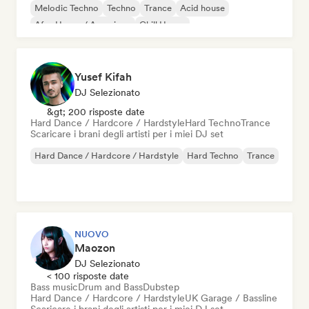
Melodic Techno
Techno
Trance
Acid house
Afro House / Amapiano
Chill House
Yusef Kifah
DJ Selezionato
&gt; 200 risposte date
Hard Dance / Hardcore / Hardstyle
Hard Techno
Trance
Scaricare i brani degli artisti per i miei DJ set
Hard Dance / Hardcore / Hardstyle
Hard Techno
Trance
NUOVO
Maozon
DJ Selezionato
< 100 risposte date
Bass music
Drum and Bass
Dubstep
Hard Dance / Hardcore / Hardstyle
UK Garage / Bassline