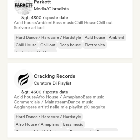
Parkett
Media/Giornalista
&gt; 4300 risposte date
Acid house
Ambient
Bass music
Chill House
Chill out
Scrivere articoli
Hard Dance / Hardcore / Hardstyle
Acid house
Ambient
Chill House
Chill out
Deep house
Elettronica
Funky / Jackin House
Cracking Records
Curatore Di Playlist
&gt; 4600 risposte date
Acid house
Afro House / Amapiano
Bass music
Commerciale / Mainstream
Dance music
Aggiungere artisti nelle mie playlist più seguite
Hard Dance / Hardcore / Hardstyle
Afro House / Amapiano
Bass music
Commerciale / Mainstream
Dance music
Danza pop
Deep house
Dubstep