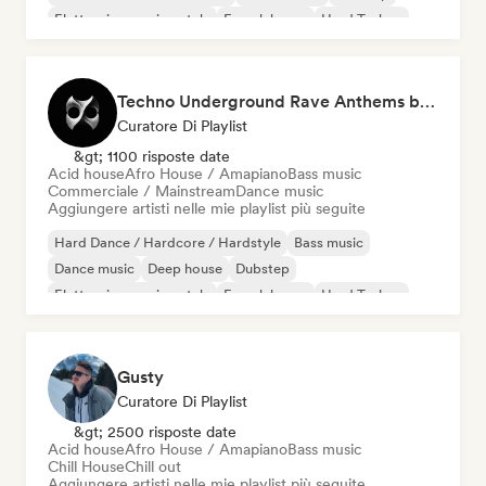
Elettronica sperimentale
French house
Hard Techno
Techno Underground Rave Anthems by Orphium
Curatore Di Playlist
&gt; 1100 risposte date
Acid house
Afro House / Amapiano
Bass music
Commerciale / Mainstream
Dance music
Aggiungere artisti nelle mie playlist più seguite
Hard Dance / Hardcore / Hardstyle
Bass music
Dance music
Deep house
Dubstep
Elettronica sperimentale
French house
Hard Techno
Gusty
Curatore Di Playlist
&gt; 2500 risposte date
Acid house
Afro House / Amapiano
Bass music
Chill House
Chill out
Aggiungere artisti nelle mie playlist più seguite