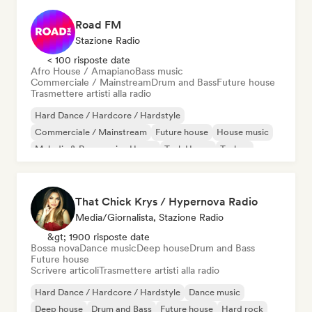
Road FM
Stazione Radio
< 100 risposte date
Afro House / Amapiano
Bass music
Commerciale / Mainstream
Drum and Bass
Future house
Trasmettere artisti alla radio
Hard Dance / Hardcore / Hardstyle
Commerciale / Mainstream
Future house
House music
Melodic & Progressive House
Tech House
Techno
UK Garage / Bassline
That Chick Krys / Hypernova Radio
Media/Giornalista, Stazione Radio
&gt; 1900 risposte date
Bossa nova
Dance music
Deep house
Drum and Bass
Future house
Scrivere articoli
Trasmettere artisti alla radio
Hard Dance / Hardcore / Hardstyle
Dance music
Deep house
Drum and Bass
Future house
Hard rock