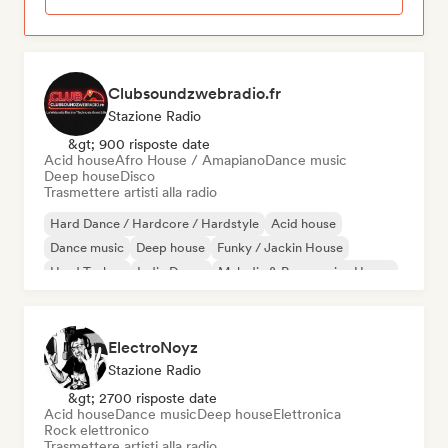
Clubsoundzwebradio.fr
Stazione Radio
&gt; 900 risposte date
Acid house
Afro House / Amapiano
Dance music
Deep house
Disco
Trasmettere artisti alla radio
Hard Dance / Hardcore / Hardstyle
Acid house
Dance music
Deep house
Funky / Jackin House
Hard Techno
Indie Dance
Melodic & Progressive House
ElectroNoyz
Stazione Radio
&gt; 2700 risposte date
Acid house
Dance music
Deep house
Elettronica
Rock elettronico
Trasmettere artisti alla radio