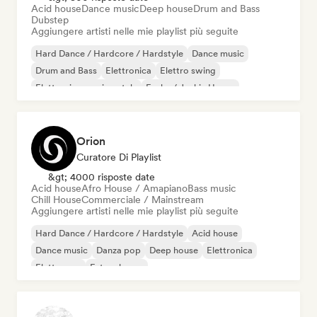
Acid house
Dance music
Deep house
Drum and Bass
Dubstep
Aggiungere artisti nelle mie playlist più seguite
Hard Dance / Hardcore / Hardstyle
Dance music
Drum and Bass
Elettronica
Elettro swing
Elettronica sperimentale
Funky / Jackin House
Future house
Orion
Curatore Di Playlist
&gt; 4000 risposte date
Acid house
Afro House / Amapiano
Bass music
Chill House
Commerciale / Mainstream
Aggiungere artisti nelle mie playlist più seguite
Hard Dance / Hardcore / Hardstyle
Acid house
Dance music
Danza pop
Deep house
Elettronica
Elettropop
Future house