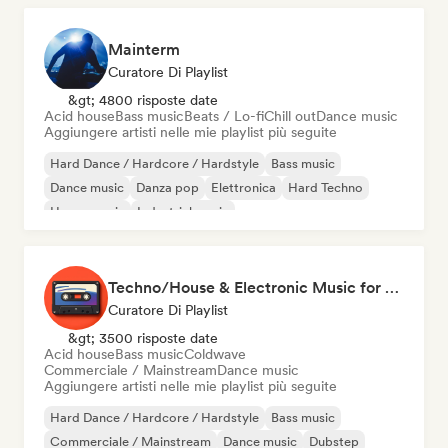
Mainterm
Curatore Di Playlist
&gt; 4800 risposte date
Acid house
Bass music
Beats / Lo-fi
Chill out
Dance music
Aggiungere artisti nelle mie playlist più seguite
Hard Dance / Hardcore / Hardstyle
Bass music
Dance music
Danza pop
Elettronica
Hard Techno
House music
Industrial music
Techno/House & Electronic Music for Svea Playlists
Curatore Di Playlist
&gt; 3500 risposte date
Acid house
Bass music
Coldwave
Commerciale / Mainstream
Dance music
Aggiungere artisti nelle mie playlist più seguite
Hard Dance / Hardcore / Hardstyle
Bass music
Commerciale / Mainstream
Dance music
Dubstep