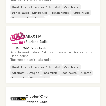
Hard Dance / Hardcore / Hardstyle
Acid house
Dance music
Elettronica
French house
Future house
House music
Minimal
MIXX FM
Stazione Radio
&gt; 700 risposte date
Acid house
Afrobeat / Afropop
Bass music
Beats / Lo-fi
Deep house
Trasmettere artisti alla radio
Hard Dance / Hardcore / Hardstyle
Acid house
Afrobeat / Afropop
Bass music
Deep house
Dubstep
Elettronica
Elettro swing
Clubbin'One
Stazione Radio