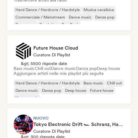
Trasmettere artisti alla radio
Hard Dance / Hardcore / Hardstyle
Musica caraibica
Commerciale / Mainstream
Dance music
Danza pop
Dream pop
Pop latino
Pop Punk
Future House Cloud
Curatore Di Playlist
&gt; 5500 risposte date
Bass music
Chill out
Dance music
Danza pop
Deep house
Aggiungere artisti nelle mie playlist più seguite
Hard Dance / Hardcore / Hardstyle
Bass music
Chill out
Dance music
Danza pop
Deep house
Future house
House music
NUOVO
Tokyo Electronic Drift 🏎️ Schranz, Hard Techno & Anime EDM
Curatore Di Playlist
&gt; 300 risposte date