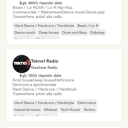
&gt; 4800 risposte date
Beats / Lo-fi
Chill / Lo-fi Hip-Hop
Commerciale / Mainstream
Dance music
Danza pop
Trasmettere artisti alla radio
Hard Dance / Hardcore / Hardstyle
Beats / Lo-fi
Dance music
Deep house
Drum and Bass
Dubstep
Elettronica
Elettro swing
Tekno1 Radio
Stazione Radio
&gt; 1300 risposte date
Acid house
Deep house
Elettronica
Elettronica sperimentale
Hard Dance / Hardcore / Hardstyle
Trasmettere artisti alla radio
Hard Dance / Hardcore / Hardstyle
Elettronica
Industrial music
Minimal
Tech House
Techno
Acid house
Deep house