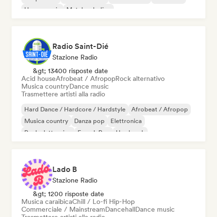
House music
Metal melodico
Radio Saint-Dié
Stazione Radio
&gt; 13400 risposte date
Acid house
Afrobeat / Afropop
Rock alternativo
Musica country
Dance music
Trasmettere artisti alla radio
Hard Dance / Hardcore / Hardstyle
Afrobeat / Afropop
Musica country
Danza pop
Elettronica
Rock elettronico
French Pop
Hard rock
Lado B
Stazione Radio
&gt; 1200 risposte date
Musica caraibica
Chill / Lo-fi Hip-Hop
Commerciale / Mainstream
Dancehall
Dance music