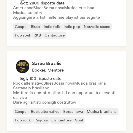
&gt; 2800 risposte date
Americana
Blues
Bossa nova
Musica cristiana
Musica country
Aggiungere artisti nelle mie playlist più seguite
Gospel
Blues
Indie folk
Indie pop
Nouvelle scene
Pop soul
R&B
Cantautore
Sarau Brasilis
Booker, Mentore
&gt; 100 risposte date
Rock alternativo
Blues
Bossa nova
Musica brasiliana
Sertanejo brasiliano
Mettere in contatto gli artisti con opportunità di eventi
dal vivo
Dare agli artisti consigli costruttivi
Gospel
Rock alternativo
Bossa nova
Musica brasiliana
Pop rock
Reggae
Cantautore
Soul