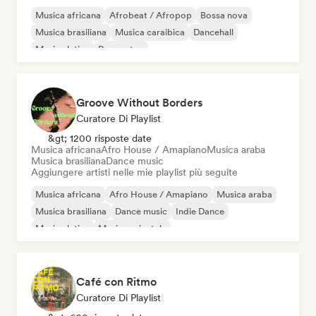
Musica africana
Afrobeat / Afropop
Bossa nova
Musica brasiliana
Musica caraibica
Dancehall
Musica latina
Reggaeton
Groove Without Borders
Curatore Di Playlist
&gt; 1200 risposte date
Musica africana
Afro House / Amapiano
Musica araba
Musica brasiliana
Dance music
Aggiungere artisti nelle mie playlist più seguite
Musica africana
Afro House / Amapiano
Musica araba
Musica brasiliana
Dance music
Indie Dance
Musica latina
Musica orientale
Café con Ritmo
Curatore Di Playlist