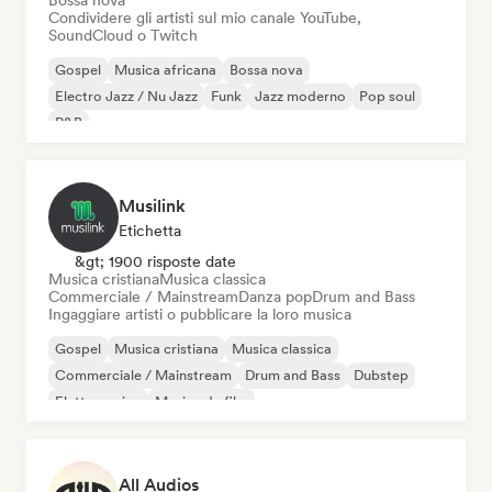
Bossa nova
Condividere gli artisti sul mio canale YouTube,
SoundCloud o Twitch
Gospel
Musica africana
Bossa nova
Electro Jazz / Nu Jazz
Funk
Jazz moderno
Pop soul
R&B
Musilink
Etichetta
&gt; 1900 risposte date
Musica cristiana
Musica classica
Commerciale / Mainstream
Danza pop
Drum and Bass
Ingaggiare artisti o pubblicare la loro musica
Gospel
Musica cristiana
Musica classica
Commerciale / Mainstream
Drum and Bass
Dubstep
Elettro swing
Musica da film
All Audios