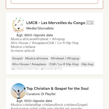
LMCB - Les Merveilles du Congo 🇨🇬
Media/Giornalista
&gt; 3600 risposte date
Musica africana
Afrobeat / Afropop
Afro House / Amapiano
Chill / Lo-fi Hip-Hop
Musica cristiana
Scrivere articoli
Gospel
Musica africana
Afrobeat / Afropop
Afro House / Amapiano
Chill / Lo-fi Hip-Hop
Hip-hop
Rap internazionale
Rap in inglese
Top Christian & Gospel for the Soul
Curatore Di Playlist
&gt; 1200 risposte date
Musica cristiana
Rap cristiano
Rock cristiano
Gospel
Aggiungere artisti nelle mie playlist più seguite