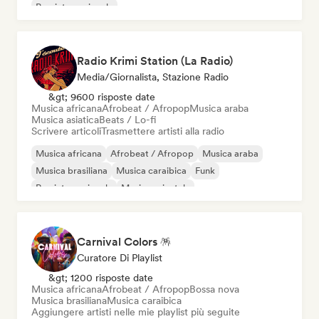
Pop internazionale
Radio Krimi Station (La Radio)
Media/Giornalista, Stazione Radio
&gt; 9600 risposte date
Musica africana
Afrobeat / Afropop
Musica araba
Musica asiatica
Beats / Lo-fi
Scrivere articoli
Trasmettere artisti alla radio
Musica africana
Afrobeat / Afropop
Musica araba
Musica brasiliana
Musica caraibica
Funk
Rap internazionale
Musica orientale
Carnival Colors 🪅
Curatore Di Playlist
&gt; 1200 risposte date
Musica africana
Afrobeat / Afropop
Bossa nova
Musica brasiliana
Musica caraibica
Aggiungere artisti nelle mie playlist più seguite