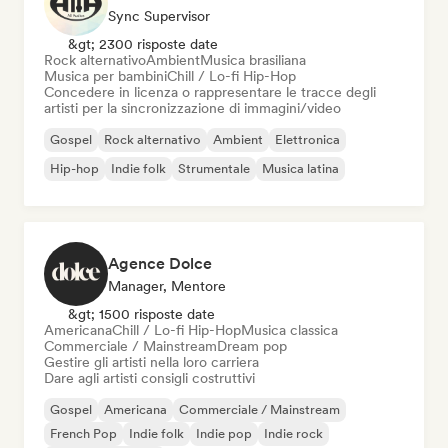
Sync Supervisor
&gt; 2300 risposte date
Rock alternativo
Ambient
Musica brasiliana
Musica per bambini
Chill / Lo-fi Hip-Hop
Concedere in licenza o rappresentare le tracce degli
artisti per la sincronizzazione di immagini/video
Gospel
Rock alternativo
Ambient
Elettronica
Hip-hop
Indie folk
Strumentale
Musica latina
Agence Dolce
Manager, Mentore
&gt; 1500 risposte date
Americana
Chill / Lo-fi Hip-Hop
Musica classica
Commerciale / Mainstream
Dream pop
Gestire gli artisti nella loro carriera
Dare agli artisti consigli costruttivi
Gospel
Americana
Commerciale / Mainstream
French Pop
Indie folk
Indie pop
Indie rock