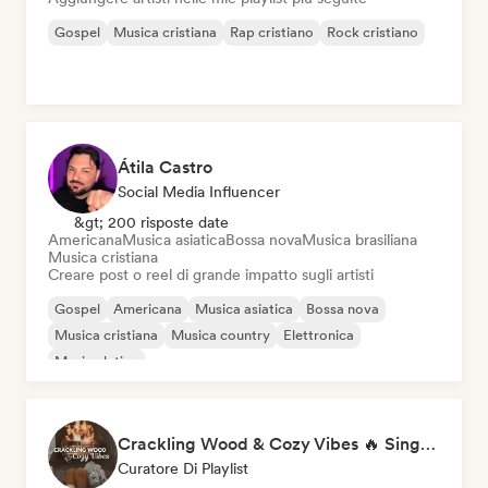
Gospel
Musica cristiana
Rap cristiano
Rock cristiano
Átila Castro
Social Media Influencer
&gt; 200 risposte date
Americana
Musica asiatica
Bossa nova
Musica brasiliana
Musica cristiana
Creare post o reel di grande impatto sugli artisti
Gospel
Americana
Musica asiatica
Bossa nova
Musica cristiana
Musica country
Elettronica
Musica latina
Crackling Wood & Cozy Vibes 🔥 Singer-Songwriter, Dream Pop & Bedroom Pop
Curatore Di Playlist