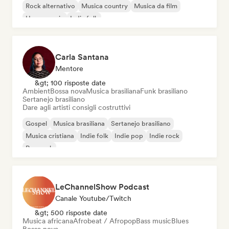
Rock alternativo
Musica country
Musica da film
House music
Indie folk
Carla Santana
Mentore
&gt; 100 risposte date
Ambient
Bossa nova
Musica brasiliana
Funk brasiliano
Sertanejo brasiliano
Dare agli artisti consigli costruttivi
Gospel
Musica brasiliana
Sertanejo brasiliano
Musica cristiana
Indie folk
Indie pop
Indie rock
Pop rock
LeChannelShow Podcast
Canale Youtube/Twitch
&gt; 500 risposte date
Musica africana
Afrobeat / Afropop
Bass music
Blues