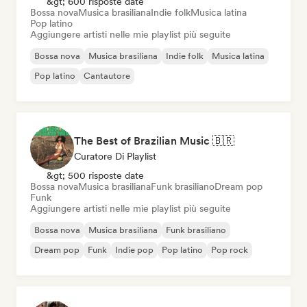
&gt; 600 risposte date
Bossa nova
Musica brasiliana
Indie folk
Musica latina
Pop latino
Aggiungere artisti nelle mie playlist più seguite
Bossa nova
Musica brasiliana
Indie folk
Musica latina
Pop latino
Cantautore
The Best of Brazilian Music 🇧🇷
Curatore Di Playlist
&gt; 500 risposte date
Bossa nova
Musica brasiliana
Funk brasiliano
Dream pop
Funk
Aggiungere artisti nelle mie playlist più seguite
Bossa nova
Musica brasiliana
Funk brasiliano
Dream pop
Funk
Indie pop
Pop latino
Pop rock