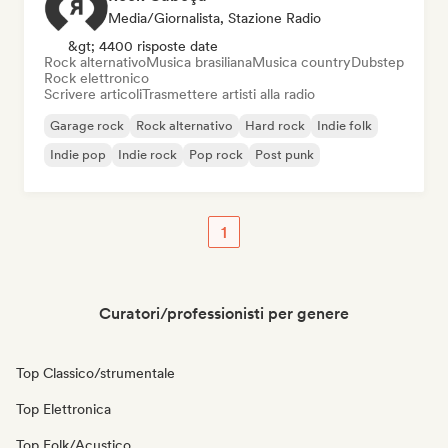
Media/Giornalista, Stazione Radio
&gt; 4400 risposte date
Rock alternativo
Musica brasiliana
Musica country
Dubstep
Rock elettronico
Scrivere articoli
Trasmettere artisti alla radio
Garage rock
Rock alternativo
Hard rock
Indie folk
Indie pop
Indie rock
Pop rock
Post punk
1
Curatori/professionisti per genere
Top Classico/strumentale
Top Elettronica
Top Folk/Acustico