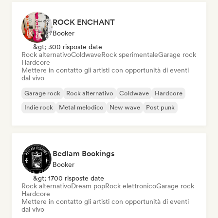
ROCK ENCHANT
Booker
&gt; 300 risposte date
Rock alternativo
Coldwave
Rock sperimentale
Garage rock
Hardcore
Mettere in contatto gli artisti con opportunità di eventi
dal vivo
Garage rock
Rock alternativo
Coldwave
Hardcore
Indie rock
Metal melodico
New wave
Post punk
Bedlam Bookings
Booker
&gt; 1700 risposte date
Rock alternativo
Dream pop
Rock elettronico
Garage rock
Hardcore
Mettere in contatto gli artisti con opportunità di eventi
dal vivo