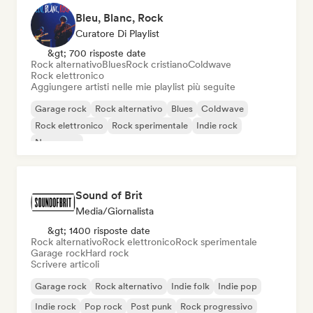
Bleu, Blanc, Rock
Curatore Di Playlist
&gt; 700 risposte date
Rock alternativo
Blues
Rock cristiano
Coldwave
Rock elettronico
Aggiungere artisti nelle mie playlist più seguite
Garage rock
Rock alternativo
Blues
Coldwave
Rock elettronico
Rock sperimentale
Indie rock
New wave
Sound of Brit
Media/Giornalista
&gt; 1400 risposte date
Rock alternativo
Rock elettronico
Rock sperimentale
Garage rock
Hard rock
Scrivere articoli
Garage rock
Rock alternativo
Indie folk
Indie pop
Indie rock
Pop rock
Post punk
Rock progressivo