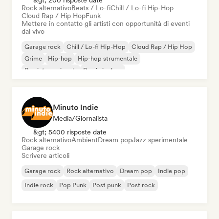
&gt; 200 risposte date
Rock alternativo
Beats / Lo-fi
Chill / Lo-fi Hip-Hop
Cloud Rap / Hip Hop
Funk
Mettere in contatto gli artisti con opportunità di eventi
dal vivo
Garage rock
Chill / Lo-fi Hip-Hop
Cloud Rap / Hip Hop
Grime
Hip-hop
Hip-hop strumentale
Rap internazionale
Rap in inglese
Minuto Indie
Media/Giornalista
&gt; 5400 risposte date
Rock alternativo
Ambient
Dream pop
Jazz sperimentale
Garage rock
Scrivere articoli
Garage rock
Rock alternativo
Dream pop
Indie pop
Indie rock
Pop Punk
Post punk
Post rock