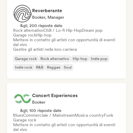
Reverberante
Booker, Manager
&gt; 200 risposte date
Rock alternativo
Chill / Lo-fi Hip-Hop
Dream pop
Garage rock
Hip-hop
Mettere in contatto gli artisti con opportunità di eventi
dal vivo
Gestire gli artisti nella loro carriera
Garage rock
Rock alternativo
Hip-hop
Indie pop
Indie rock
R&B
Reggae
Soul
Concert Experiences
Booker
&gt; 100 risposte date
Blues
Commerciale / Mainstream
Musica country
Funk
Garage rock
Mettere in contatto gli artisti con opportunità di eventi
dal vivo