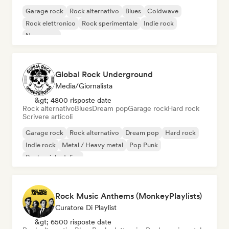
Garage rock
Rock alternativo
Blues
Coldwave
Rock elettronico
Rock sperimentale
Indie rock
New wave
Global Rock Underground
Media/Giornalista
&gt; 4800 risposte date
Rock alternativo
Blues
Dream pop
Garage rock
Hard rock
Scrivere articoli
Garage rock
Rock alternativo
Dream pop
Hard rock
Indie rock
Metal / Heavy metal
Pop Punk
Rock psichedelico
Rock Music Anthems (MonkeyPlaylists)
Curatore Di Playlist
&gt; 6500 risposte date