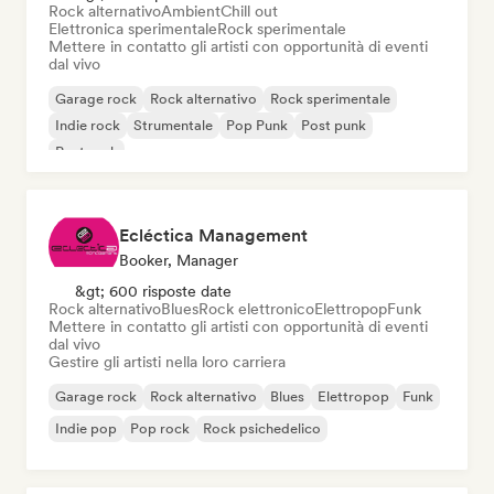
Rock alternativo
Ambient
Chill out
Elettronica sperimentale
Rock sperimentale
Mettere in contatto gli artisti con opportunità di eventi
dal vivo
Garage rock
Rock alternativo
Rock sperimentale
Indie rock
Strumentale
Pop Punk
Post punk
Post rock
Ecléctica Management
Booker, Manager
&gt; 600 risposte date
Rock alternativo
Blues
Rock elettronico
Elettropop
Funk
Mettere in contatto gli artisti con opportunità di eventi
dal vivo
Gestire gli artisti nella loro carriera
Garage rock
Rock alternativo
Blues
Elettropop
Funk
Indie pop
Pop rock
Rock psichedelico