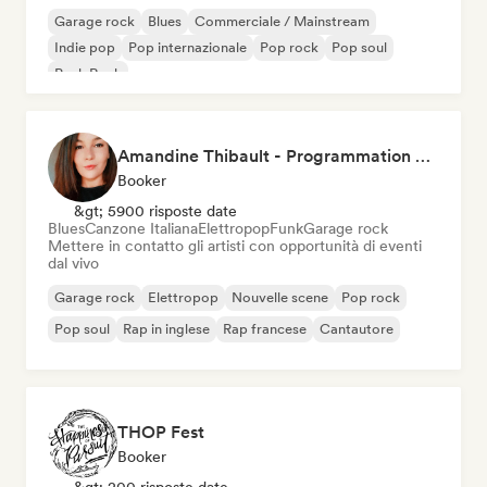
Garage rock
Blues
Commerciale / Mainstream
Indie pop
Pop internazionale
Pop rock
Pop soul
Punk Rock
Amandine Thibault - Programmation Concerts SMAC IDF, Booking, Management
Booker
&gt; 5900 risposte date
Blues
Canzone Italiana
Elettropop
Funk
Garage rock
Mettere in contatto gli artisti con opportunità di eventi
dal vivo
Garage rock
Elettropop
Nouvelle scene
Pop rock
Pop soul
Rap in inglese
Rap francese
Cantautore
THOP Fest
Booker