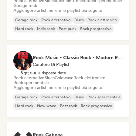
Rock alternativo
Blues
Rock elettronico
Rock sperimentale
Garage rock
Aggiungere artisti nelle mie playlist più seguite
Garage rock
Rock alternativo
Blues
Rock elettronico
Hard rock
Indie rock
Post punk
Rock progressivo
Rock Music - Classic Rock - Modern Rock
Curatore Di Playlist
&gt; 5800 risposte date
Rock alternativo
Blues
Coldwave
Rock elettronico
Rock sperimentale
Aggiungere artisti nelle mie playlist più seguite
Garage rock
Rock alternativo
Blues
Rock sperimentale
Hard rock
New wave
Post rock
Rock progressivo
Rock Cabeça