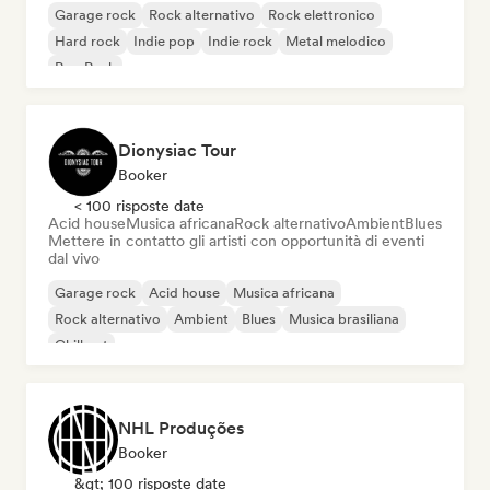
Garage rock
Rock alternativo
Rock elettronico
Hard rock
Indie pop
Indie rock
Metal melodico
Pop Punk
Dionysiac Tour
Booker
< 100 risposte date
Acid house
Musica africana
Rock alternativo
Ambient
Blues
Mettere in contatto gli artisti con opportunità di eventi
dal vivo
Garage rock
Acid house
Musica africana
Rock alternativo
Ambient
Blues
Musica brasiliana
Chill out
NHL Produções
Booker
&gt; 100 risposte date