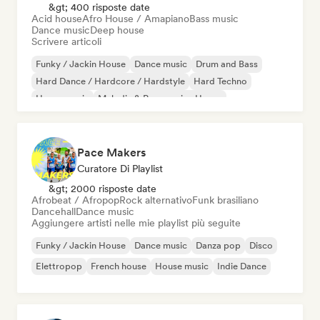
&gt; 400 risposte date
Acid house
Afro House / Amapiano
Bass music
Dance music
Deep house
Scrivere articoli
Funky / Jackin House
Dance music
Drum and Bass
Hard Dance / Hardcore / Hardstyle
Hard Techno
House music
Melodic & Progressive House
Melodic Techno
Pace Makers
Curatore Di Playlist
&gt; 2000 risposte date
Afrobeat / Afropop
Rock alternativo
Funk brasiliano
Dancehall
Dance music
Aggiungere artisti nelle mie playlist più seguite
Funky / Jackin House
Dance music
Danza pop
Disco
Elettropop
French house
House music
Indie Dance