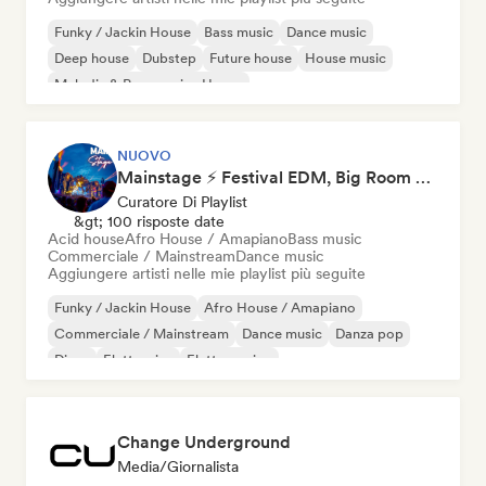
Funky / Jackin House
Bass music
Dance music
Deep house
Dubstep
Future house
House music
Melodic & Progressive House
NUOVO
Mainstage ⚡ Festival EDM, Big Room & House Anthems
Curatore Di Playlist
&gt; 100 risposte date
Acid house
Afro House / Amapiano
Bass music
Commerciale / Mainstream
Dance music
Aggiungere artisti nelle mie playlist più seguite
Funky / Jackin House
Afro House / Amapiano
Commerciale / Mainstream
Dance music
Danza pop
Disco
Elettronica
Elettro swing
Change Underground
Media/Giornalista