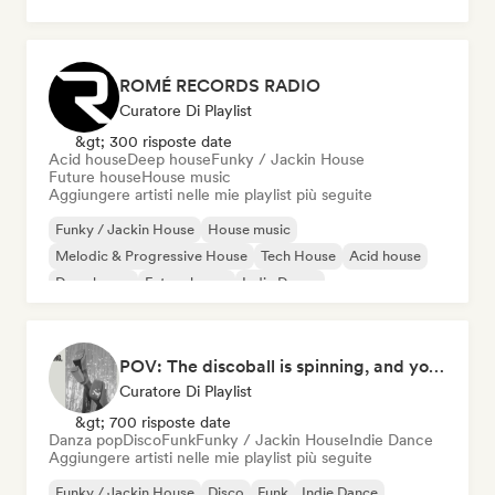
French Pop
House music
ROMÉ RECORDS RADIO
Curatore Di Playlist
&gt; 300 risposte date
Acid house
Deep house
Funky / Jackin House
Future house
House music
Aggiungere artisti nelle mie playlist più seguite
Funky / Jackin House
House music
Melodic & Progressive House
Tech House
Acid house
Deep house
Future house
Indie Dance
POV: The discoball is spinning, and you’re the star
Curatore Di Playlist
&gt; 700 risposte date
Danza pop
Disco
Funk
Funky / Jackin House
Indie Dance
Aggiungere artisti nelle mie playlist più seguite
Funky / Jackin House
Disco
Funk
Indie Dance