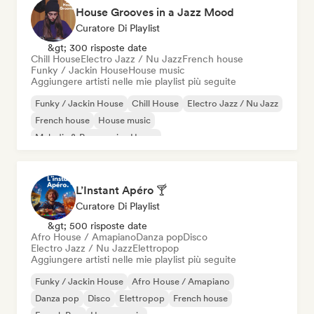
House Grooves in a Jazz Mood
Curatore Di Playlist
&gt; 300 risposte date
Chill House
Electro Jazz / Nu Jazz
French house
Funky / Jackin House
House music
Aggiungere artisti nelle mie playlist più seguite
Funky / Jackin House
Chill House
Electro Jazz / Nu Jazz
French house
House music
Melodic & Progressive House
Organic House / Downtempo
L’Instant Apéro 🍸
Curatore Di Playlist
&gt; 500 risposte date
Afro House / Amapiano
Danza pop
Disco
Electro Jazz / Nu Jazz
Elettropop
Aggiungere artisti nelle mie playlist più seguite
Funky / Jackin House
Afro House / Amapiano
Danza pop
Disco
Elettropop
French house