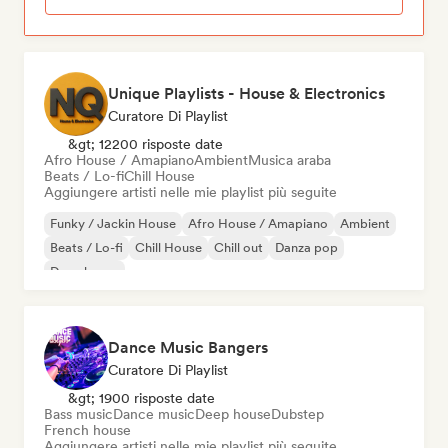
Unique Playlists - House & Electronics
Curatore Di Playlist
&gt; 12200 risposte date
Afro House / Amapiano
Ambient
Musica araba
Beats / Lo-fi
Chill House
Aggiungere artisti nelle mie playlist più seguite
Funky / Jackin House
Afro House / Amapiano
Ambient
Beats / Lo-fi
Chill House
Chill out
Danza pop
Deep house
Dance Music Bangers
Curatore Di Playlist
&gt; 1900 risposte date
Bass music
Dance music
Deep house
Dubstep
French house
Aggiungere artisti nelle mie playlist più seguite