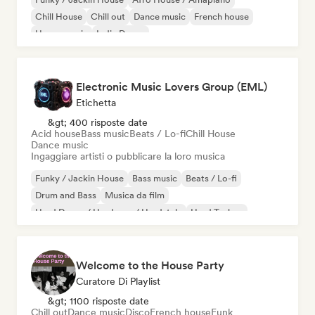
Chill House
Chill out
Dance music
French house
House music
Indie Dance
Electronic Music Lovers Group (EML)
Etichetta
&gt; 400 risposte date
Acid house
Bass music
Beats / Lo-fi
Chill House
Dance music
Ingaggiare artisti o pubblicare la loro musica
Funky / Jackin House
Bass music
Beats / Lo-fi
Drum and Bass
Musica da film
Hard Dance / Hardcore / Hardstyle
Hard Techno
Melodic Techno
Welcome to the House Party
Curatore Di Playlist
&gt; 1100 risposte date
Chill out
Dance music
Disco
French house
Funk