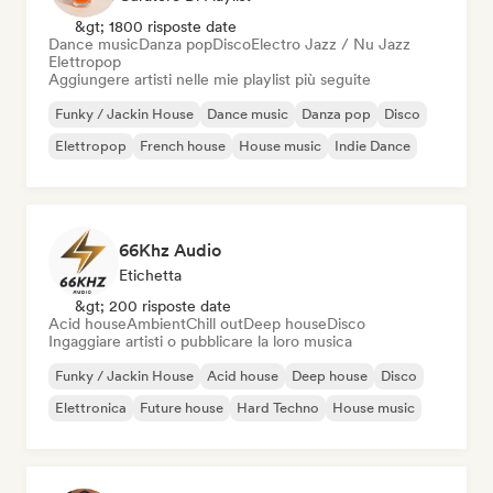
&gt; 1800 risposte date
Dance music
Danza pop
Disco
Electro Jazz / Nu Jazz
Elettropop
Aggiungere artisti nelle mie playlist più seguite
Funky / Jackin House
Dance music
Danza pop
Disco
Elettropop
French house
House music
Indie Dance
66Khz Audio
Etichetta
&gt; 200 risposte date
Acid house
Ambient
Chill out
Deep house
Disco
Ingaggiare artisti o pubblicare la loro musica
Funky / Jackin House
Acid house
Deep house
Disco
Elettronica
Future house
Hard Techno
House music