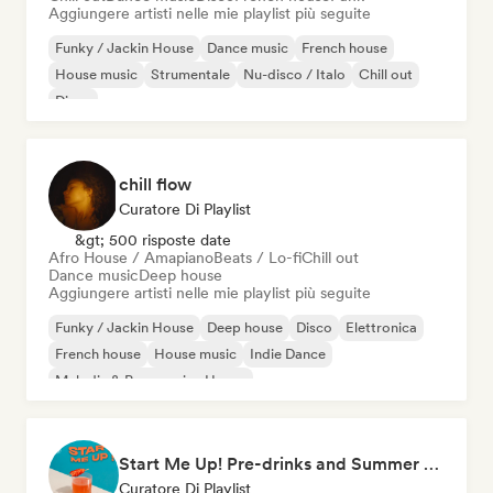
Aggiungere artisti nelle mie playlist più seguite
Funky / Jackin House
Dance music
French house
House music
Strumentale
Nu-disco / Italo
Chill out
Disco
chill flow
Curatore Di Playlist
&gt; 500 risposte date
Afro House / Amapiano
Beats / Lo-fi
Chill out
Dance music
Deep house
Aggiungere artisti nelle mie playlist più seguite
Funky / Jackin House
Deep house
Disco
Elettronica
French house
House music
Indie Dance
Melodic & Progressive House
Start Me Up! Pre-drinks and Summer Party 🍹
Curatore Di Playlist