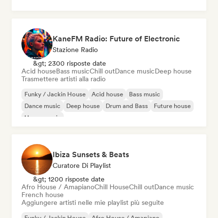
KaneFM Radio: Future of Electronic
Stazione Radio
&gt; 2300 risposte date
Acid house
Bass music
Chill out
Dance music
Deep house
Trasmettere artisti alla radio
Funky / Jackin House
Acid house
Bass music
Dance music
Deep house
Drum and Bass
Future house
House music
Ibiza Sunsets & Beats
Curatore Di Playlist
&gt; 1200 risposte date
Afro House / Amapiano
Chill House
Chill out
Dance music
French house
Aggiungere artisti nelle mie playlist più seguite
Funky / Jackin House
Afro House / Amapiano