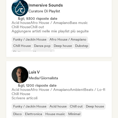
Inmersive Sounds
Curatore Di Playlist
&gt; 9300 risposte date
Acid house
Afro House / Amapiano
Bass music
Chill House
Chill out
Aggiungere artisti nelle mie playlist più seguite
Funky / Jackin House
Afro House / Amapiano
Chill House
Danza pop
Deep house
Dubstep
Elettropop
House music
Luis V
Media/Giornalista
&gt; 1200 risposte date
Acid house
Afro House / Amapiano
Ambient
Beats / Lo-fi
Chill House
Scrivere articoli
Funky / Jackin House
Acid house
Chill out
Deep house
Disco
Elettronica
House music
Minimal