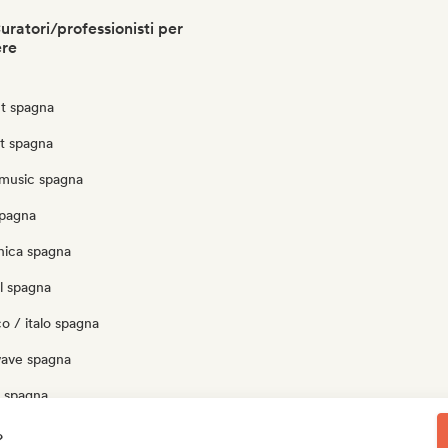
ratori/professionisti per
ere
t spagna
ut spagna
music spagna
spagna
nica spagna
l spagna
o / italo spagna
ave spagna
 spagna
p spagna
?