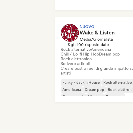
NUOVO
Wake & Listen
Media/Giornalista
&gt; 100 risposte date
Rock alternativo
Americana
Chill / Lo-fi Hip-Hop
Dream pop
Rock elettronico
Scrivere articoli
Creare post o reel di grande impatto su
artisti
Funky / Jackin House
Rock alternativo
Americana
Dream pop
Rock elettron
Garage rock
Hip-hop
Post punk