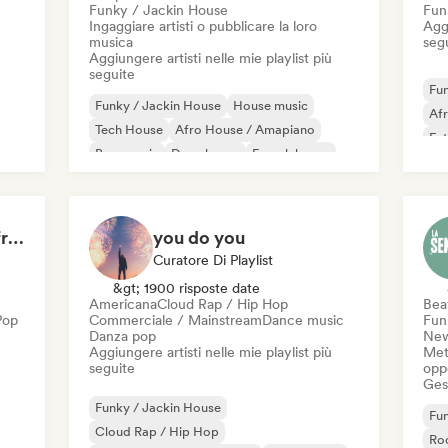
Funky / Jackin House
Fun
Ingaggiare artisti o pubblicare la loro
Aggi
musica
seg
Aggiungere artisti nelle mie playlist più
seguite
Fun
Funky / Jackin House
House music
Af
Tech House
Afro House / Amapiano
Fut
Bass music
Deep house
French house
Mel
Melodic & Progressive House
Me
UK 
Bloom Box | Spring’s freshest tracks
you do you
Curatore Di Playlist
&gt; 1900 risposte date
Americana
Cloud Rap / Hip Hop
Beat
Pop
Commerciale / Mainstream
Dance music
Fun
Danza pop
New
Aggiungere artisti nelle mie playlist più
Mett
seguite
oppo
Gest
Funky / Jackin House
Fun
Cloud Rap / Hip Hop
Roc