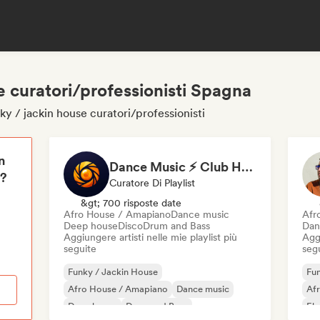
e curatori/professionisti Spagna
ky / jackin house curatori/professionisti
n
Dance Music ⚡ Club Hits (by Amber Sounds)
i?
Curatore Di Playlist
&gt; 700 risposte date
Afro House / Amapiano
Dance music
Afr
Deep house
Disco
Drum and Bass
Dan
Aggiungere artisti nelle mie playlist più
Aggi
seguite
seg
Funky / Jackin House
Fun
Afro House / Amapiano
Dance music
Af
Deep house
Drum and Bass
Ele