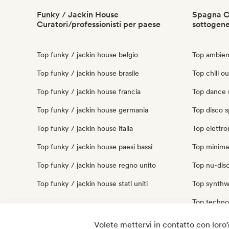
Funky / Jackin House
Spagna Cu
Curatori/professionisti per paese
sottogen
Top funky / jackin house belgio
Top ambien
Top funky / jackin house brasile
Top chill o
Top funky / jackin house francia
Top dance 
Top funky / jackin house germania
Top disco 
Top funky / jackin house italia
Top elettro
Top funky / jackin house paesi bassi
Top minima
Top funky / jackin house regno unito
Top nu-disc
Top funky / jackin house stati uniti
Top synthw
Top techno
Top trip ho
Volete mettervi in contatto con loro