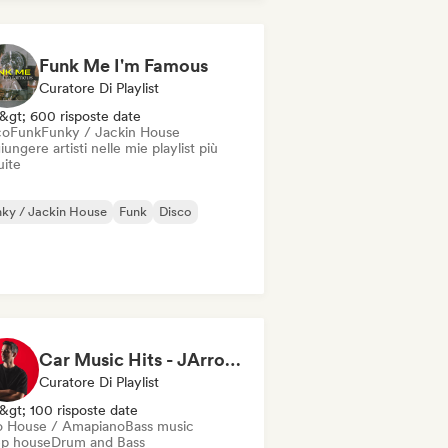
ica latina
Minimal
Funk Me I'm Famous
Curatore Di Playlist
&gt; 600 risposte date
co
Funk
Funky / Jackin House
ungere artisti nelle mie playlist più
uite
ky / Jackin House
Funk
Disco
Car Music Hits - JArroyo Playlists
Curatore Di Playlist
&gt; 100 risposte date
o House / Amapiano
Bass music
p house
Drum and Bass