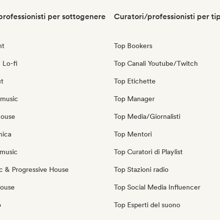
professionisti per sottogenere
Curatori/professionisti per ti
nt
Top Bookers
 Lo-fi
Top Canali Youtube/Twitch
ut
Top Etichette
 music
Top Manager
house
Top Media/Giornalisti
nica
Top Mentori
music
Top Curatori di Playlist
c & Progressive House
Top Stazioni radio
House
Top Social Media Influencer
o
Top Esperti del suono