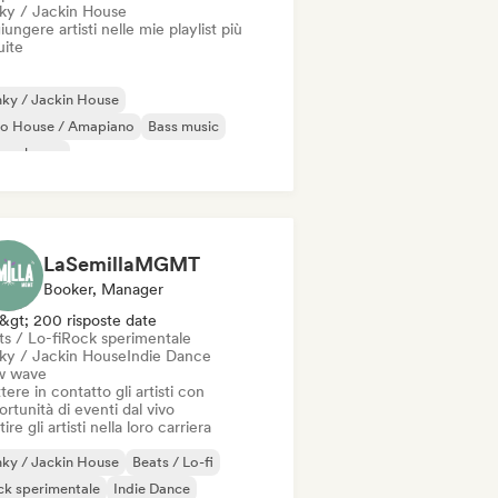
ky / Jackin House
ungere artisti nelle mie playlist più
uite
ky / Jackin House
ro House / Amapiano
Bass music
ure house
odic & Progressive House
lodic Techno
Tech House
Garage / Bassline
LaSemillaMGMT
Booker, Manager
&gt; 200 risposte date
s / Lo-fi
Rock sperimentale
ky / Jackin House
Indie Dance
 wave
ere in contatto gli artisti con
rtunità di eventi dal vivo
ire gli artisti nella loro carriera
ky / Jackin House
Beats / Lo-fi
k sperimentale
Indie Dance