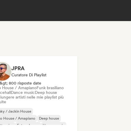
JPRA
Curatore Di Playlist
&gt; 800 risposte date
o House / Amapiano
Funk brasiliano
cehall
Dance music
Deep house
ungere artisti nelle mie playlist più
uite
ky / Jackin House
ro House / Amapiano
Deep house
ttronica
Future house
House music