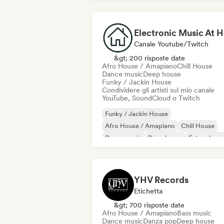
E
Canale Youtube/Twitch
&gt; 200 risposte date
Afro House / Amapiano
Chill House
Dance music
Deep house
Funky / Jackin House
Condividere gli artisti sul mio canale
YouTube, SoundCloud o Twitch
Funky / Jackin House
Afro House / Amapiano
Chill House
Dance music
Deep house
Future hous
House music
Melodic & Progressive House
YHV Records
Etichetta
&gt; 700 risposte date
Afro House / Amapiano
Bass music
Dance music
Danza pop
Deep house