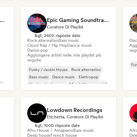
French house
House music
Indie Dance
Mus
lectronic Music At Home
Epic Gaming Soundtracks
Curatore Di Playlist
&gt; 2600 risposte date
Rock alternativo
Bass music
Dis
Cloud Rap / Hip Hop
Dance music
Aggi
Danza pop
seg
Aggiungere artisti nelle mie playlist più
seguite
Fun
Funky / Jackin House
Rock alternativo
Bass music
Dance music
Elettropop
e
Hard rock
Iperpop
Metal / Heavy metal
Lowdown Recordings
Etichetta, Curatore Di Playlist
&gt; 1000 risposte date
Afro House / Amapiano
Bass music
Afr
Deep house
French house
Dee