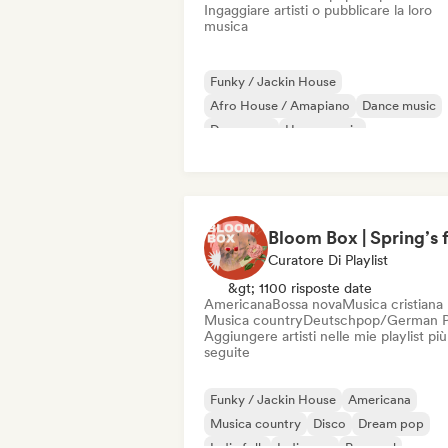
Ingaggiare artisti o pubblicare la loro
musica
Funky / Jackin House
Afro House / Amapiano
Dance music
Danza pop
House music
Pop internazionale
Melodic & Progressive House
Organic House / Downtempo
Curatore Di Playlist
&gt; 1100 risposte date
Americana
Bossa nova
Musica cristiana
Musica country
Deutschpop/German 
Aggiungere artisti nelle mie playlist più
seguite
Funky / Jackin House
Americana
Musica country
Disco
Dream pop
Indie folk
Indie pop
Pop soul