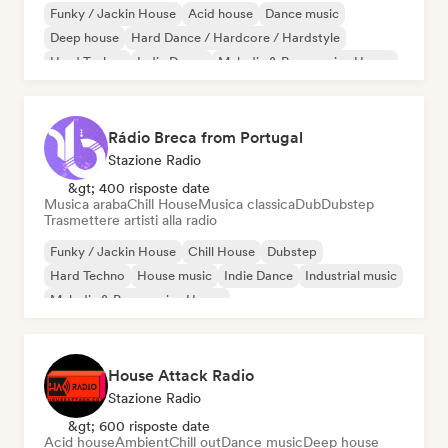
Funky / Jackin House
Acid house
Dance music
Deep house
Hard Dance / Hardcore / Hardstyle
Hard Techno
Indie Dance
Melodic & Progressive House
Rádio Breca from Portugal
Stazione Radio
&gt; 400 risposte date
Musica araba
Chill House
Musica classica
Dub
Dubstep
Trasmettere artisti alla radio
Funky / Jackin House
Chill House
Dubstep
Hard Techno
House music
Indie Dance
Industrial music
Melodic & Progressive House
House Attack Radio
Stazione Radio
&gt; 600 risposte date
Acid house
Ambient
Chill out
Dance music
Deep house