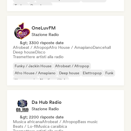
Techno
Deep house
OneLuvFM
Stazione Radio
&gt; 3300 risposte date
Afrobeat / Afropop
Afro House / Amapiano
Dancehall
Deep house
Disco
Trasmettere artisti alla radio
Funky / Jackin House
Afrobeat / Afropop
Afro House / Amapiano
Deep house
Elettropop
Funk
House music
Nu-disco / Italo
Da Hub Radio
Stazione Radio
&gt; 2200 risposte date
Musica africana
Afrobeat / Afropop
Bass music
Beats / Lo-fi
Musica caraibica