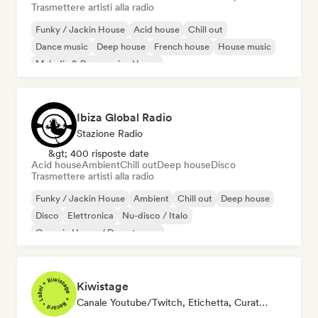
Trasmettere artisti alla radio
Funky / Jackin House
Acid house
Chill out
Dance music
Deep house
French house
House music
Melodic & Progressive House
Ibiza Global Radio
Stazione Radio
&gt; 400 risposte date
Acid house
Ambient
Chill out
Deep house
Disco
Trasmettere artisti alla radio
Funky / Jackin House
Ambient
Chill out
Deep house
Disco
Elettronica
Nu-disco / Italo
Organic House / Downtempo
Kiwistage
Canale Youtube/Twitch, Etichetta, Curatore Di Playlist, Stazione Radio