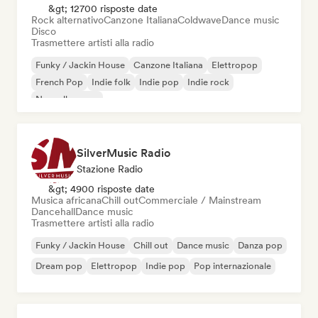
&gt; 12700 risposte date
Rock alternativo
Canzone Italiana
Coldwave
Dance music
Disco
Trasmettere artisti alla radio
Funky / Jackin House
Canzone Italiana
Elettropop
French Pop
Indie folk
Indie pop
Indie rock
Nouvelle scene
SilverMusic Radio
Stazione Radio
&gt; 4900 risposte date
Musica africana
Chill out
Commerciale / Mainstream
Dancehall
Dance music
Trasmettere artisti alla radio
Funky / Jackin House
Chill out
Dance music
Danza pop
Dream pop
Elettropop
Indie pop
Pop internazionale