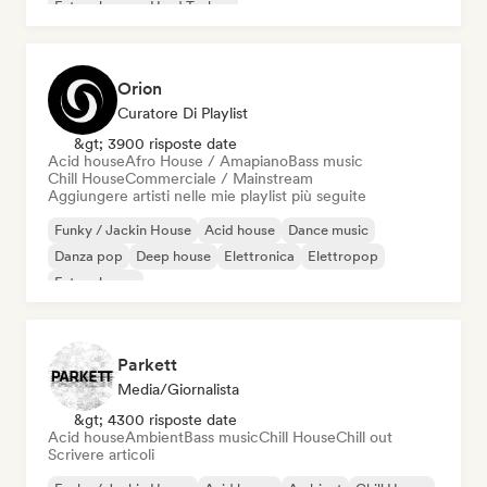
Future house
Hard Techno
Orion
Curatore Di Playlist
&gt; 3900 risposte date
Acid house
Afro House / Amapiano
Bass music
Chill House
Commerciale / Mainstream
Aggiungere artisti nelle mie playlist più seguite
Funky / Jackin House
Acid house
Dance music
Danza pop
Deep house
Elettronica
Elettropop
Future house
Parkett
Media/Giornalista
&gt; 4300 risposte date
Acid house
Ambient
Bass music
Chill House
Chill out
Scrivere articoli