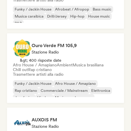
Trasmettere artisti alla radio
Funky / Jackin House
Afrobeat / Afropop
Bass music
Musica caraibica
Drill/Jersey
Hip-hop
House music
R&B
Ouro Verde FM 105,9
Stazione Radio
&gt; 400 risposte date
Afro House / Amapiano
Ambient
Musica brasiliana
Chill out
Rap cristiano
Trasmettere artisti alla radio
Funky / Jackin House
Afro House / Amapiano
Rap cristiano
Commerciale / Mainstream
Elettronica
Jazz fusion
Hip-hop
Musica per le vacanze
AUXOIS FM
Stazione Radio