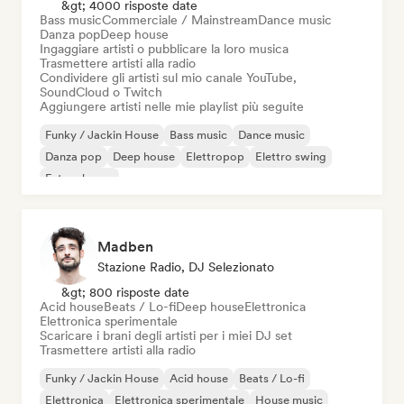
&gt; 4000 risposte date
Bass music
Commerciale / Mainstream
Dance music
Danza pop
Deep house
Ingaggiare artisti o pubblicare la loro musica
Trasmettere artisti alla radio
Condividere gli artisti sul mio canale YouTube,
SoundCloud o Twitch
Aggiungere artisti nelle mie playlist più seguite
Funky / Jackin House
Bass music
Dance music
Danza pop
Deep house
Elettropop
Elettro swing
Future house
Madben
Stazione Radio, DJ Selezionato
&gt; 800 risposte date
Acid house
Beats / Lo-fi
Deep house
Elettronica
Elettronica sperimentale
Scaricare i brani degli artisti per i miei DJ set
Trasmettere artisti alla radio
Funky / Jackin House
Acid house
Beats / Lo-fi
Elettronica
Elettronica sperimentale
House music