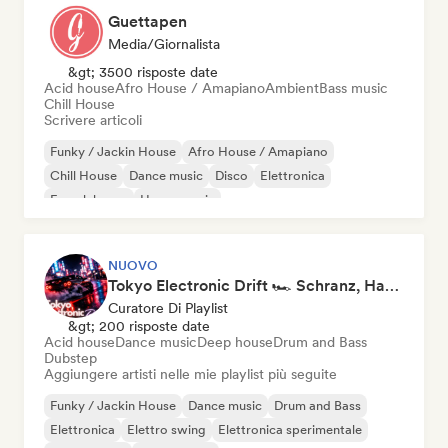
Guettapen
Media/Giornalista
&gt; 3500 risposte date
Acid house
Afro House / Amapiano
Ambient
Bass music
Chill House
Scrivere articoli
Funky / Jackin House
Afro House / Amapiano
Chill House
Dance music
Disco
Elettronica
French house
House music
NUOVO
Tokyo Electronic Drift 🏎️ Schranz, Hard Techno & Anime EDM
Curatore Di Playlist
&gt; 200 risposte date
Acid house
Dance music
Deep house
Drum and Bass
Dubstep
Aggiungere artisti nelle mie playlist più seguite
Funky / Jackin House
Dance music
Drum and Bass
Elettronica
Elettro swing
Elettronica sperimentale