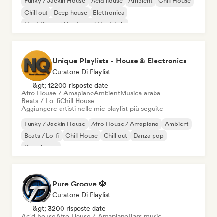
Funky / Jackin House
Acid house
Ambient
Chill House
Chill out
Deep house
Elettronica
Hard Dance / Hardcore / Hardstyle
Unique Playlists - House & Electronics
Curatore Di Playlist
&gt; 12200 risposte date
Afro House / Amapiano
Ambient
Musica araba
Beats / Lo-fi
Chill House
Aggiungere artisti nelle mie playlist più seguite
Funky / Jackin House
Afro House / Amapiano
Ambient
Beats / Lo-fi
Chill House
Chill out
Danza pop
Deep house
Pure Groove 🔱
Curatore Di Playlist
&gt; 3200 risposte date
Acid house
Afro House / Amapiano
Bass music