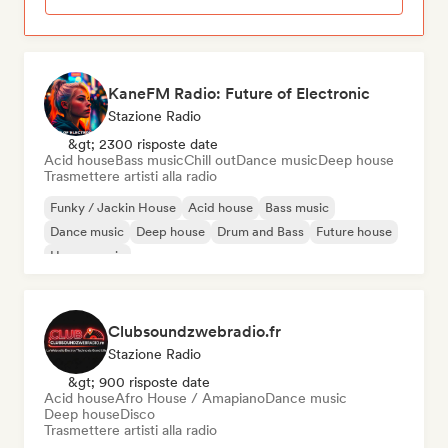
KaneFM Radio: Future of Electronic
Stazione Radio
&gt; 2300 risposte date
Acid house
Bass music
Chill out
Dance music
Deep house
Trasmettere artisti alla radio
Funky / Jackin House
Acid house
Bass music
Dance music
Deep house
Drum and Bass
Future house
House music
Clubsoundzwebradio.fr
Stazione Radio
&gt; 900 risposte date
Acid house
Afro House / Amapiano
Dance music
Deep house
Disco
Trasmettere artisti alla radio