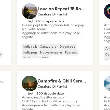
Love on Repeat 💖 Romantic Indie Pop, Neo Soul & Singer-Songwriter
Curatore Di Playlist
&gt; 2300 risposte date
Dream pop
Elettropop
Indie folk
Indie pop
Afr
Nouvelle scene
Clo
Aggiungere artisti nelle mie playlist più
Com
seguite
Aggi
seg
Indie folk
Cantautore
Dream pop
Am
Indie pop
Nouvelle scene
Pop soul
k
Ca
Elettropop
R&B
Da
Crackling Wood & Cozy Vibes 🔥 Singer-Songwriter, Dream Pop & Bedroom Pop
Campfire & Chill Serenades 🔥 Indie Folk, Acoustic & Singer-Songwriter
Curatore Di Playlist
&gt; 1800 risposte date
Americana
Blues
Bossa nova
Ame
Chill / Lo-fi Hip-Hop
Musica country
Indi
Aggiungere artisti nelle mie playlist più
Aggi
seguite
seg