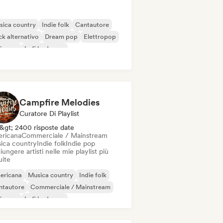
sica country
Indie folk
Cantautore
k alternativo
Dream pop
Elettropop
ie pop
Lofi bedroom
Campfire Melodies
Curatore Di Playlist
&gt; 2400 risposte date
ricana
Commerciale / Mainstream
ica country
Indie folk
Indie pop
ungere artisti nelle mie playlist più
uite
ericana
Musica country
Indie folk
ntautore
Commerciale / Mainstream
ie pop
Lofi bedroom
t Pop / Ballata