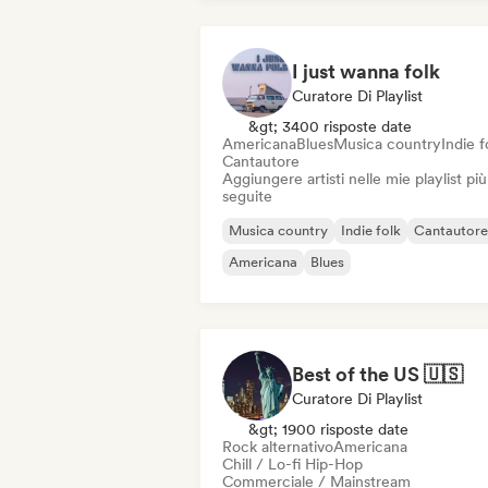
I just wanna folk
Curatore Di Playlist
&gt; 3400 risposte date
Americana
Blues
Musica country
Indie f
Cantautore
Aggiungere artisti nelle mie playlist più
seguite
Musica country
Indie folk
Cantautore
Americana
Blues
Best of the US 🇺🇸
Curatore Di Playlist
&gt; 1900 risposte date
Rock alternativo
Americana
Chill / Lo-fi Hip-Hop
Commerciale / Mainstream