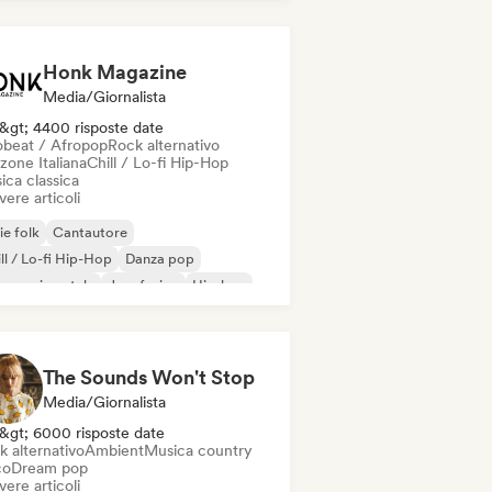
Honk Magazine
Media/Giornalista
&gt; 4400 risposte date
obeat / Afropop
Rock alternativo
zone Italiana
Chill / Lo-fi Hip-Hop
ica classica
vere articoli
ie folk
Cantautore
ll / Lo-fi Hip-Hop
Danza pop
z sperimentale
Jazz fusion
Hip-hop
ie pop
The Sounds Won't Stop
Media/Giornalista
&gt; 6000 risposte date
k alternativo
Ambient
Musica country
co
Dream pop
vere articoli