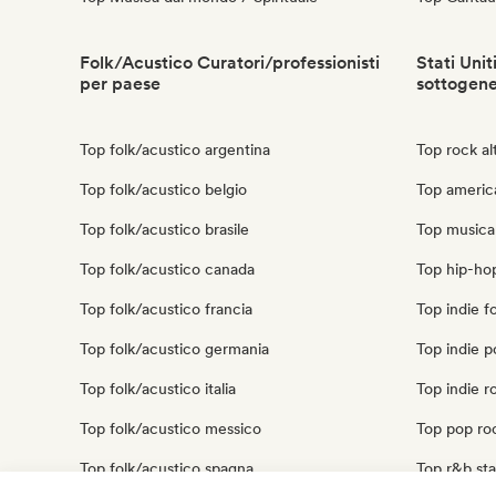
Folk/Acustico Curatori/professionisti
Stati Unit
per paese
sottogen
Top folk/acustico argentina
Top rock alt
Top folk/acustico belgio
Top america
Top folk/acustico brasile
Top musica 
Top folk/acustico canada
Top hip-hop 
Top folk/acustico francia
Top indie fo
Top folk/acustico germania
Top indie po
Top folk/acustico italia
Top indie ro
Top folk/acustico messico
Top pop rock
Top folk/acustico spagna
Top r&b stat