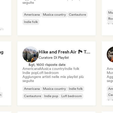
seguite
Mu
Americana
Musica country
Cantautore
Roc
Indie folk
Ind
ic
ng
Hike and Fresh Air 🏞️ Trail-Ready Indie Folk & Acoustic
Curatore Di Playlist
&gt; 1600 risposte date
Americana
Musica country
Indie folk
Ame
Indie pop
Lofi bedroom
Mus
Aggiungere artisti nelle mie playlist più
Aggi
seguite
seg
Americana
Musica country
Indie folk
Am
m
Ca
Cantautore
Indie pop
Lofi bedroom
Ind
Sof