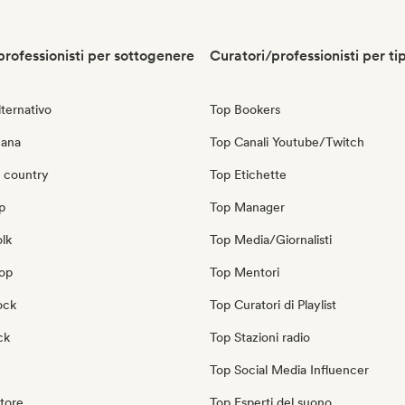
professionisti per sottogenere
Curatori/professionisti per ti
ternativo
Top Bookers
cana
Top Canali Youtube/Twitch
 country
Top Etichette
p
Top Manager
olk
Top Media/Giornalisti
pop
Top Mentori
ock
Top Curatori di Playlist
ck
Top Stazioni radio
Top Social Media Influencer
tore
Top Esperti del suono