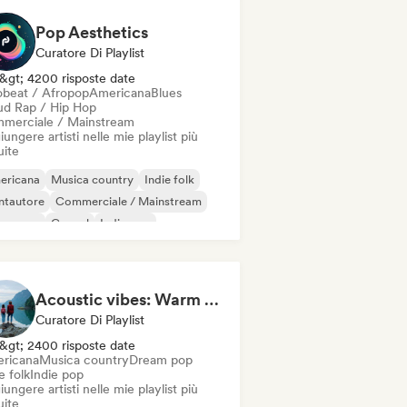
Pop Aesthetics
Curatore Di Playlist
&gt; 4200 risposte date
obeat / Afropop
Americana
Blues
ud Rap / Hip Hop
merciale / Mainstream
ungere artisti nelle mie playlist più
uite
ericana
Musica country
Indie folk
ntautore
Commerciale / Mainstream
nza pop
Gospel
Indie pop
Acoustic vibes: Warm Melodies, Indie Folk & Singer-Songwriter 🏞️
Curatore Di Playlist
&gt; 2400 risposte date
ricana
Musica country
Dream pop
e folk
Indie pop
ungere artisti nelle mie playlist più
uite