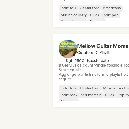
Indie folk
Cantautore
Americana
Musica country
Blues
Indie pop
Nouvelle scene
Pop soul
Curatore Di Playlist
&gt; 2500 risposte date
Blues
Musica country
Indie folk
Indie ro
Strumentale
Aggiungere artisti nelle mie playlist più
seguite
Indie folk
Cantautore
Musica country
Indie rock
Strumentale
Blues
Pop r
Shoegaze