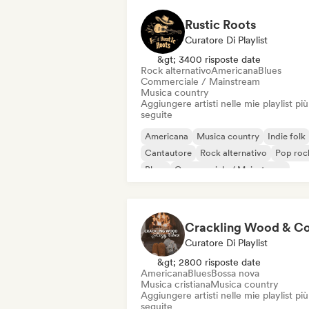
Rustic Roots
Curatore Di Playlist
&gt; 3400 risposte date
Rock alternativo
Americana
Blues
Commerciale / Mainstream
Musica country
Aggiungere artisti nelle mie playlist più
seguite
Americana
Musica country
Indie folk
Cantautore
Rock alternativo
Pop roc
Blues
Commerciale / Mainstream
Curatore Di Playlist
&gt; 2800 risposte date
Americana
Blues
Bossa nova
Musica cristiana
Musica country
Aggiungere artisti nelle mie playlist più
seguite