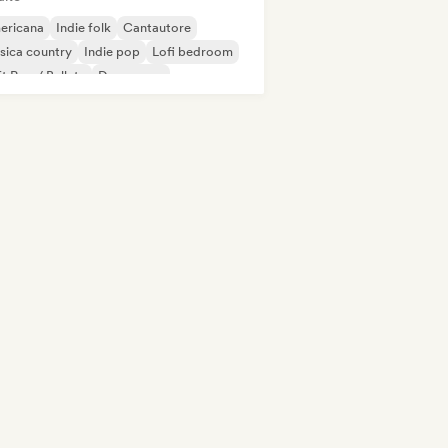
ericana
Indie folk
Cantautore
sica country
Indie pop
Lofi bedroom
t Pop / Ballata
Dream pop