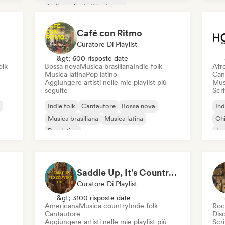
Indie rock
Lofi bedroom
Rock alternativo
Café con Ritmo
Curatore Di Playlist
&gt; 600 risposte date
olk
Bossa nova
Musica brasiliana
Indie folk
Afr
Musica latina
Pop latino
Can
Aggiungere artisti nelle mie playlist più
Mus
seguite
Scri
Indie folk
Cantautore
Bossa nova
Ind
Musica brasiliana
Musica latina
Chi
Pop latino
Jaz
Ind
Saddle Up, It's Country Time 🤠 Outlaw Country, Americana & Country Rock
Curatore Di Playlist
&gt; 3100 risposte date
Americana
Musica country
Indie folk
Roc
Cantautore
Dis
Aggiungere artisti nelle mie playlist più
Scri