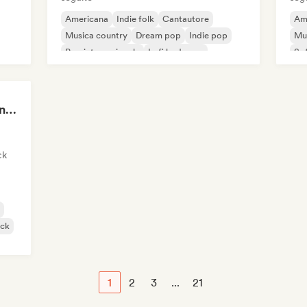
Americana
Indie folk
Cantautore
Am
Musica country
Dream pop
Indie pop
Mu
Pop internazionale
Lofi bedroom
Sof
Mellow Guitar Moments 🎸 Acoustic Indie Folk & Singer-Songwriter
ck
ock
1
2
3
...
21