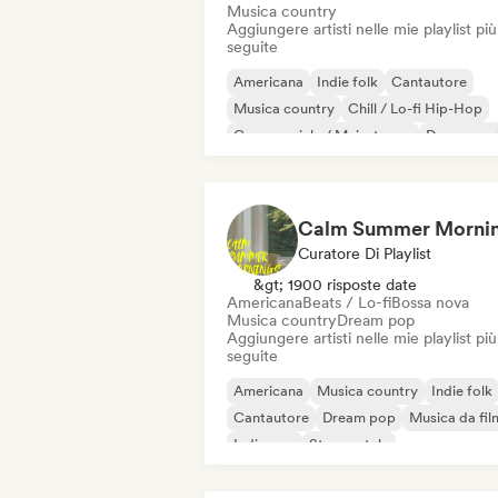
Musica country
Aggiungere artisti nelle mie playlist più
seguite
Americana
Indie folk
Cantautore
Musica country
Chill / Lo-fi Hip-Hop
Commerciale / Mainstream
Dance mus
Hip-hop
Calm Summer Morni
Curatore Di Playlist
&gt; 1900 risposte date
Americana
Beats / Lo-fi
Bossa nova
Musica country
Dream pop
Aggiungere artisti nelle mie playlist più
seguite
Americana
Musica country
Indie folk
Cantautore
Dream pop
Musica da fil
Indie pop
Strumentale