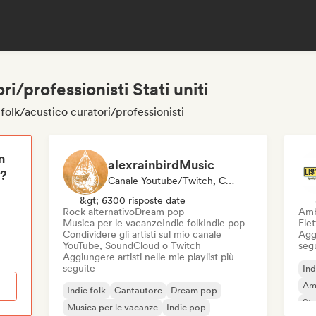
i/professionisti Stati uniti
 folk/acustico curatori/professionisti
n
alexrainbirdMusic
i?
Canale Youtube/Twitch, Curatore Di Playlist
&gt; 6300 risposte date
Rock alternativo
Dream pop
Amb
Musica per le vacanze
Indie folk
Indie pop
Elet
Condividere gli artisti sul mio canale
Aggi
YouTube, SoundCloud o Twitch
seg
Aggiungere artisti nelle mie playlist più
seguite
Ind
Am
Indie folk
Cantautore
Dream pop
St
Musica per le vacanze
Indie pop