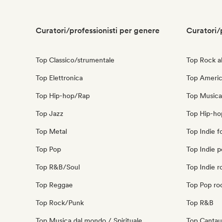
Curatori/professionisti per genere
Curatori/
Top Classico/strumentale
Top Rock al
Top Elettronica
Top Ameri
Top Hip-hop/Rap
Top Musica
Top Jazz
Top Hip-ho
Top Metal
Top Indie f
Top Pop
Top Indie 
Top R&B/Soul
Top Indie r
Top Reggae
Top Pop ro
Top Rock/Punk
Top R&B
Top Musica dal mondo / Spirituale
Top Cantau