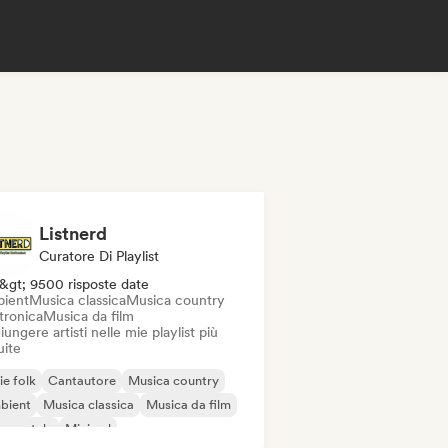
Listnerd
Curatore Di Playlist
&gt; 9500 risposte date
ient
Musica classica
Musica country
tronica
Musica da film
ungere artisti nelle mie playlist più
uite
ie folk
Cantautore
Musica country
bient
Musica classica
Musica da film
rumentale
Minimal