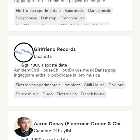
Aggiungere artisti nelle mie playlist più seguite
Elettronica sperimentale
Bass music
Dance music
Deep house
Dubstep
French house
Hard Dance / Hardcore / Hardstyle
Hard Techno
Girlfriend Records
Etichetta
&gt; 1800 risposte date
Ambient
Chill House
Chill out
Dance music
Danza pop
Ingaggiare artisti o pubblicare la loro musica
Elettronica sperimentale
Ambient
Chill House
Chill out
Dance music
Disco
Elettronica
French house
Aaron Decay (Electronic Dream & Chill Electronic Dream playlists)
Curatore Di Playlist
&gt; 3900 risposte date