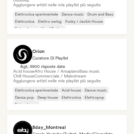
Dubstep
Aggiungere artisti nelle mie playlist più seguite
Elettronica sperimentale
Dance music
Drum and Bass
Elettronica
Elettro swing
Funky / Jackin House
Future house
Hard Techno
Orion
Curatore Di Playlist
&gt; 3900 risposte date
Acid house
Afro House / Amapiano
Bass music
Chill House
Commerciale / Mainstream
Aggiungere artisti nelle mie playlist più seguite
Elettronica sperimentale
Acid house
Dance music
Danza pop
Deep house
Elettronica
Elettropop
Future house
8day_Montreal