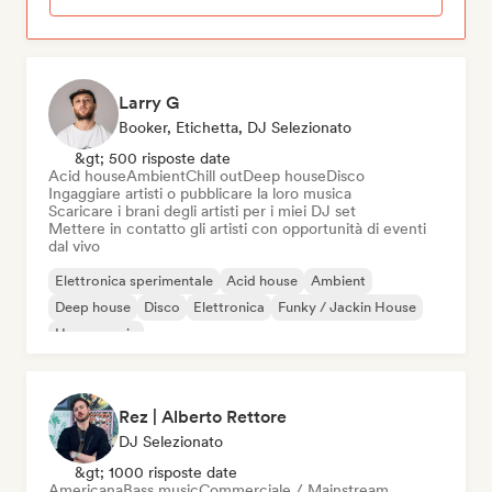
Larry G
Booker, Etichetta, DJ Selezionato
&gt; 500 risposte date
Acid house
Ambient
Chill out
Deep house
Disco
Ingaggiare artisti o pubblicare la loro musica
Scaricare i brani degli artisti per i miei DJ set
Mettere in contatto gli artisti con opportunità di eventi
dal vivo
Elettronica sperimentale
Acid house
Ambient
Deep house
Disco
Elettronica
Funky / Jackin House
House music
Rez | Alberto Rettore
DJ Selezionato
&gt; 1000 risposte date
Americana
Bass music
Commerciale / Mainstream