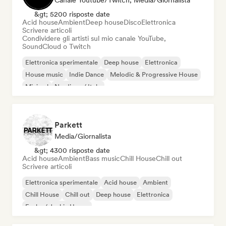
Canale Youtube/Twitch, Media/Giornalista
&gt; 5200 risposte date
Acid house
Ambient
Deep house
Disco
Elettronica
Scrivere articoli
Condividere gli artisti sul mio canale YouTube,
SoundCloud o Twitch
Elettronica sperimentale
Deep house
Elettronica
House music
Indie Dance
Melodic & Progressive House
Minimal
Nu-disco / Italo
Parkett
Media/Giornalista
&gt; 4300 risposte date
Acid house
Ambient
Bass music
Chill House
Chill out
Scrivere articoli
Elettronica sperimentale
Acid house
Ambient
Chill House
Chill out
Deep house
Elettronica
Funky / Jackin House