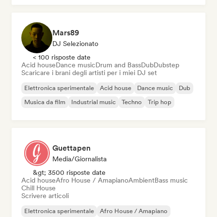
Mars89
DJ Selezionato
< 100 risposte date
Acid house
Dance music
Drum and Bass
Dub
Dubstep
Scaricare i brani degli artisti per i miei DJ set
Elettronica sperimentale
Acid house
Dance music
Dub
Musica da film
Industrial music
Techno
Trip hop
Guettapen
Media/Giornalista
&gt; 3500 risposte date
Acid house
Afro House / Amapiano
Ambient
Bass music
Chill House
Scrivere articoli
Elettronica sperimentale
Afro House / Amapiano