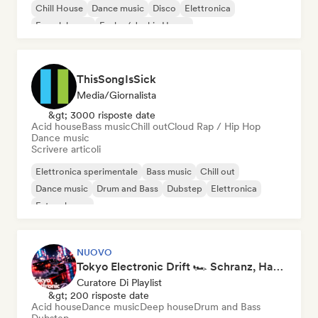
Chill House
Dance music
Disco
Elettronica
French house
Funky / Jackin House
ThisSongIsSick
Media/Giornalista
&gt; 3000 risposte date
Acid house
Bass music
Chill out
Cloud Rap / Hip Hop
Dance music
Scrivere articoli
Elettronica sperimentale
Bass music
Chill out
Dance music
Drum and Bass
Dubstep
Elettronica
Future house
NUOVO
Tokyo Electronic Drift 🏎️ Schranz, Hard Techno & Anime EDM
Curatore Di Playlist
&gt; 200 risposte date
Acid house
Dance music
Deep house
Drum and Bass