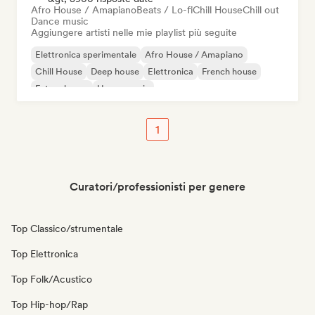
Afro House / Amapiano
Beats / Lo-fi
Chill House
Chill out
Dance music
Aggiungere artisti nelle mie playlist più seguite
Elettronica sperimentale
Afro House / Amapiano
Chill House
Deep house
Elettronica
French house
Future house
House music
1
Curatori/professionisti per genere
Top Classico/strumentale
Top Elettronica
Top Folk/Acustico
Top Hip-hop/Rap