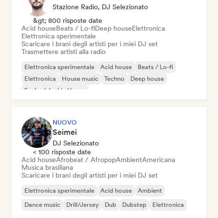
Stazione Radio, DJ Selezionato
&gt; 800 risposte date
Acid house
Beats / Lo-fi
Deep house
Elettronica
Elettronica sperimentale
Scaricare i brani degli artisti per i miei DJ set
Trasmettere artisti alla radio
Elettronica sperimentale
Acid house
Beats / Lo-fi
Elettronica
House music
Techno
Deep house
Funky / Jackin House
NUOVO
Seimei
DJ Selezionato
< 100 risposte date
Acid house
Afrobeat / Afropop
Ambient
Americana
Musica brasiliana
Scaricare i brani degli artisti per i miei DJ set
Elettronica sperimentale
Acid house
Ambient
Dance music
Drill/Jersey
Dub
Dubstep
Elettronica