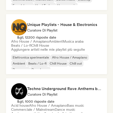
French house
Hard Techno
House music
Unique Playlists - House & Electronics
Curatore Di Playlist
&gt; 12200 risposte date
Afro House / Amapiano
Ambient
Musica araba
Beats / Lo-fi
Chill House
Aggiungere artisti nelle mie playlist più seguite
Elettronica sperimentale
Afro House / Amapiano
Ambient
Beats / Lo-fi
Chill House
Chill out
Danza pop
Deep house
Techno Underground Rave Anthems by Orphium
Curatore Di Playlist
&gt; 1000 risposte date
Acid house
Afro House / Amapiano
Bass music
Commerciale / Mainstream
Dance music