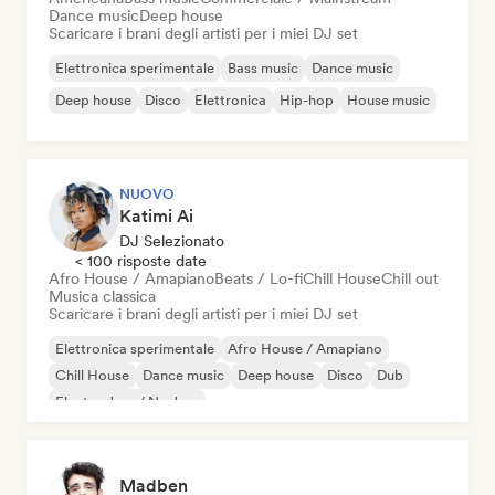
Dance music
Deep house
Scaricare i brani degli artisti per i miei DJ set
Elettronica sperimentale
Bass music
Dance music
Deep house
Disco
Elettronica
Hip-hop
House music
NUOVO
Katimi Ai
DJ Selezionato
< 100 risposte date
Afro House / Amapiano
Beats / Lo-fi
Chill House
Chill out
Musica classica
Scaricare i brani degli artisti per i miei DJ set
Elettronica sperimentale
Afro House / Amapiano
Chill House
Dance music
Deep house
Disco
Dub
Electro Jazz / Nu Jazz
Madben