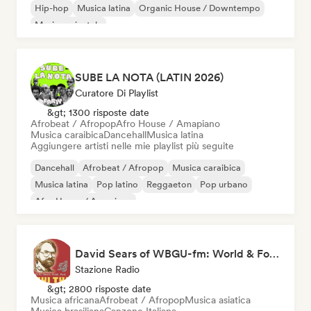
Hip-hop
Musica latina
Organic House / Downtempo
Musica orientale
SUBE LA NOTA (LATIN 2026)
Curatore Di Playlist
&gt; 1300 risposte date
Afrobeat / Afropop
Afro House / Amapiano
Musica caraibica
Dancehall
Musica latina
Aggiungere artisti nelle mie playlist più seguite
Dancehall
Afrobeat / Afropop
Musica caraibica
Musica latina
Pop latino
Reggaeton
Pop urbano
Afro House / Amapiano
David Sears of WBGU-fm: World & Folk Music DJ
Stazione Radio
&gt; 2800 risposte date
Musica africana
Afrobeat / Afropop
Musica asiatica