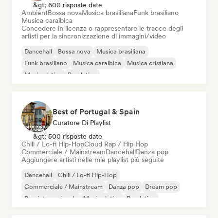
&gt; 600 risposte date
Ambient
Bossa nova
Musica brasiliana
Funk brasiliano
Musica caraibica
Concedere in licenza o rappresentare le tracce degli
artisti per la sincronizzazione di immagini/video
Dancehall
Bossa nova
Musica brasiliana
Funk brasiliano
Musica caraibica
Musica cristiana
Musica latina
Pop latino
Best of Portugal & Spain
Curatore Di Playlist
&gt; 500 risposte date
Chill / Lo-fi Hip-Hop
Cloud Rap / Hip Hop
Commerciale / Mainstream
Dancehall
Danza pop
Aggiungere artisti nelle mie playlist più seguite
Dancehall
Chill / Lo-fi Hip-Hop
Commerciale / Mainstream
Danza pop
Dream pop
Pop internazionale
Musica latina
Pop latino