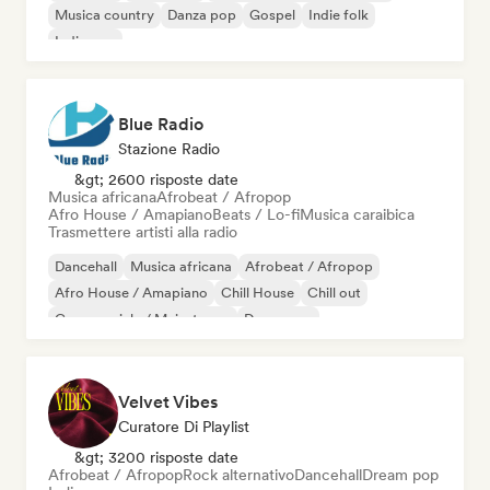
Musica country
Danza pop
Gospel
Indie folk
Indie pop
Blue Radio
Stazione Radio
&gt; 2600 risposte date
Musica africana
Afrobeat / Afropop
Afro House / Amapiano
Beats / Lo-fi
Musica caraibica
Trasmettere artisti alla radio
Dancehall
Musica africana
Afrobeat / Afropop
Afro House / Amapiano
Chill House
Chill out
Commerciale / Mainstream
Danza pop
Velvet Vibes
Curatore Di Playlist
&gt; 3200 risposte date
Afrobeat / Afropop
Rock alternativo
Dancehall
Dream pop