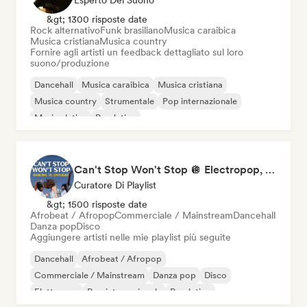
Esperto Del Suono
&gt; 1300 risposte date
Rock alternativo
Funk brasiliano
Musica caraibica
Musica cristiana
Musica country
Fornire agli artisti un feedback dettagliato sul loro
suono/produzione
Dancehall
Musica caraibica
Musica cristiana
Musica country
Strumentale
Pop internazionale
Musica latina
Pop latino
Can't Stop Won't Stop 🪩 Electropop, Dance-Pop & Nu Disco
Curatore Di Playlist
&gt; 1500 risposte date
Afrobeat / Afropop
Commerciale / Mainstream
Dancehall
Danza pop
Disco
Aggiungere artisti nelle mie playlist più seguite
Dancehall
Afrobeat / Afropop
Commerciale / Mainstream
Danza pop
Disco
Elettropop
Pop internazionale
Pop latino