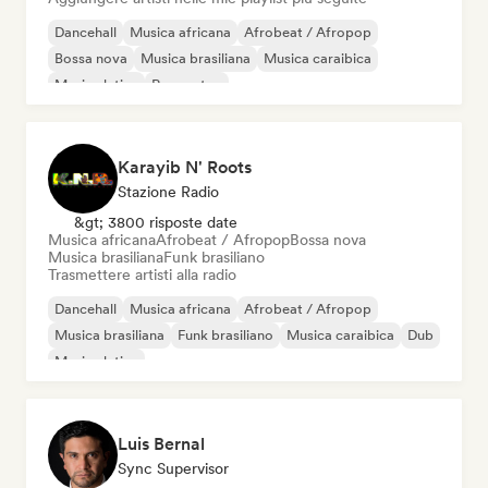
Dancehall
Musica africana
Afrobeat / Afropop
Bossa nova
Musica brasiliana
Musica caraibica
Musica latina
Reggaeton
Karayib N' Roots
Stazione Radio
&gt; 3800 risposte date
Musica africana
Afrobeat / Afropop
Bossa nova
Musica brasiliana
Funk brasiliano
Trasmettere artisti alla radio
Dancehall
Musica africana
Afrobeat / Afropop
Musica brasiliana
Funk brasiliano
Musica caraibica
Dub
Musica latina
Luis Bernal
Sync Supervisor