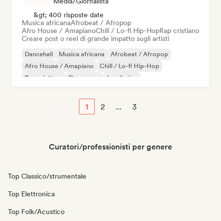
Media/Giornalista
&gt; 400 risposte date
Musica africana
Afrobeat / Afropop
Afro House / Amapiano
Chill / Lo-fi Hip-Hop
Rap cristiano
Creare post o reel di grande impatto sugli artisti
Dancehall
Musica africana
Afrobeat / Afropop
Afro House / Amapiano
Chill / Lo-fi Hip-Hop
Rap cristiano
Danza pop
Jazz fusion
1
2
...
3
Curatori/professionisti per genere
Top Classico/strumentale
Top Elettronica
Top Folk/Acustico