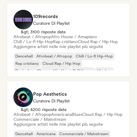
109records
Curatore Di Playlist
&gt; 3100 risposte date
Afrobeat / Afropop
Afro House / Amapiano
Chill / Lo-fi Hip-Hop
Rap cristiano
Cloud Rap / Hip Hop
Aggiungere artisti nelle mie playlist più seguite
Dancehall
Afrobeat / Afropop
Chill / Lo-fi Hip-Hop
Rap cristiano
Cloud Rap / Hip Hop
Deutschrap/German Hip-Hop
Drill/Jersey
Hip-hop
Pop Aesthetics
Curatore Di Playlist
&gt; 4200 risposte date
Afrobeat / Afropop
Americana
Blues
Cloud Rap / Hip Hop
Commerciale / Mainstream
Aggiungere artisti nelle mie playlist più seguite
Dancehall
Americana
Commerciale / Mainstream