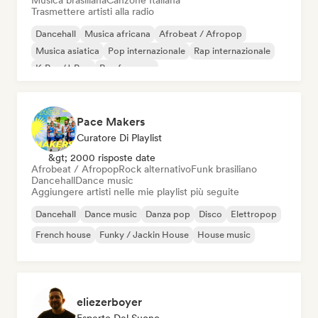
Musica brasiliana
Canzone Italiana
Trasmettere artisti alla radio
Dancehall
Musica africana
Afrobeat / Afropop
Musica asiatica
Pop internazionale
Rap internazionale
K-Pop/J-Pop
Rap francese
Pace Makers
Curatore Di Playlist
&gt; 2000 risposte date
Afrobeat / Afropop
Rock alternativo
Funk brasiliano
Dancehall
Dance music
Aggiungere artisti nelle mie playlist più seguite
Dancehall
Dance music
Danza pop
Disco
Elettropop
French house
Funky / Jackin House
House music
eliezerboyer