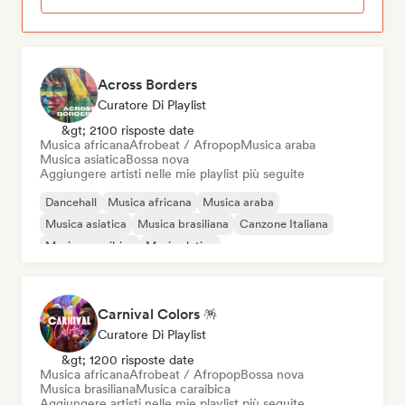
Across Borders
Curatore Di Playlist
&gt; 2100 risposte date
Musica africana
Afrobeat / Afropop
Musica araba
Musica asiatica
Bossa nova
Aggiungere artisti nelle mie playlist più seguite
Dancehall
Musica africana
Musica araba
Musica asiatica
Musica brasiliana
Canzone Italiana
Musica caraibica
Musica latina
Carnival Colors 🪅
Curatore Di Playlist
&gt; 1200 risposte date
Musica africana
Afrobeat / Afropop
Bossa nova
Musica brasiliana
Musica caraibica
Aggiungere artisti nelle mie playlist più seguite