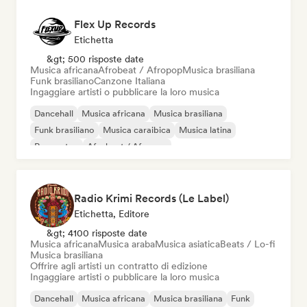
Flex Up Records
Etichetta
&gt; 500 risposte date
Musica africana
Afrobeat / Afropop
Musica brasiliana
Funk brasiliano
Canzone Italiana
Ingaggiare artisti o pubblicare la loro musica
Dancehall
Musica africana
Musica brasiliana
Funk brasiliano
Musica caraibica
Musica latina
Reggaeton
Afrobeat / Afropop
Radio Krimi Records (Le Label)
Etichetta, Editore
&gt; 4100 risposte date
Musica africana
Musica araba
Musica asiatica
Beats / Lo-fi
Musica brasiliana
Offrire agli artisti un contratto di edizione
Ingaggiare artisti o pubblicare la loro musica
Dancehall
Musica africana
Musica brasiliana
Funk