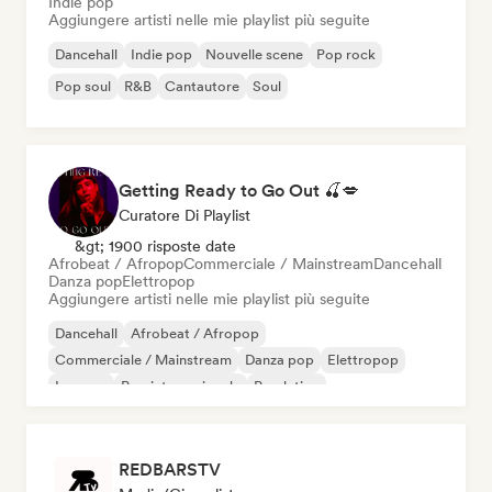
Indie pop
Aggiungere artisti nelle mie playlist più seguite
Dancehall
Indie pop
Nouvelle scene
Pop rock
Pop soul
R&B
Cantautore
Soul
Getting Ready to Go Out 🍒💋
Curatore Di Playlist
&gt; 1900 risposte date
Afrobeat / Afropop
Commerciale / Mainstream
Dancehall
Danza pop
Elettropop
Aggiungere artisti nelle mie playlist più seguite
Dancehall
Afrobeat / Afropop
Commerciale / Mainstream
Danza pop
Elettropop
Iperpop
Pop internazionale
Pop latino
REDBARSTV