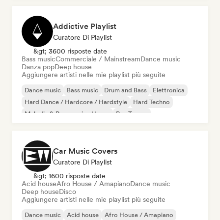
Addictive Playlist
Curatore Di Playlist
&gt; 3600 risposte date
Bass music
Commerciale / Mainstream
Dance music
Danza pop
Deep house
Aggiungere artisti nelle mie playlist più seguite
Dance music
Bass music
Drum and Bass
Elettronica
Hard Dance / Hardcore / Hardstyle
Hard Techno
Melodic & Progressive House
Psy-Trance
Car Music Covers
Curatore Di Playlist
&gt; 1600 risposte date
Acid house
Afro House / Amapiano
Dance music
Deep house
Disco
Aggiungere artisti nelle mie playlist più seguite
Dance music
Acid house
Afro House / Amapiano