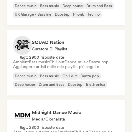
Dance music
Bass music
Deep house
Drum and Bass
UK Garage / Bassline
Dubstep
Phonk
Techno
SQUAD Nation
Curatore Di Playlist
&gt; 2900 risposte date
Ambient
Bass music
Chill out
Dance music
Danza pop
Aggiungere artisti nelle mie playlist più seguite
Dance music
Bass music
Chill out
Danza pop
Deep house
Drum and Bass
Dubstep
Elettronica
Midnight Dance Music
Media/Giornalista
&gt; 2300 risposte date