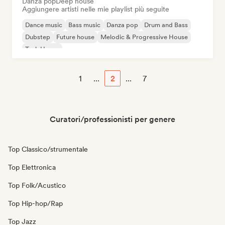
Danza pop
Deep house
Aggiungere artisti nelle mie playlist più seguite
Dance music
Bass music
Danza pop
Drum and Bass
Dubstep
Future house
Melodic & Progressive House
Tech House
1
...
2
...
7
Curatori/professionisti per genere
Top Classico/strumentale
Top Elettronica
Top Folk/Acustico
Top Hip-hop/Rap
Top Jazz