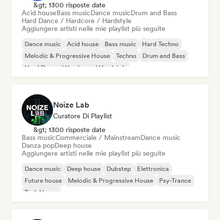
&gt; 1300 risposte date
Acid house
Bass music
Dance music
Drum and Bass
Hard Dance / Hardcore / Hardstyle
Aggiungere artisti nelle mie playlist più seguite
Dance music
Acid house
Bass music
Hard Techno
Melodic & Progressive House
Techno
Drum and Bass
Hard Dance / Hardcore / Hardstyle
Noize Lab
Curatore Di Playlist
&gt; 1300 risposte date
Bass music
Commerciale / Mainstream
Dance music
Danza pop
Deep house
Aggiungere artisti nelle mie playlist più seguite
Dance music
Deep house
Dubstep
Elettronica
Future house
Melodic & Progressive House
Psy-Trance
Tech House