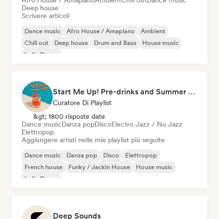
Afro House / Amapiano
Ambient
Chill out
Dance music
Deep house
Scrivere articoli
Dance music
Afro House / Amapiano
Ambient
Chill out
Deep house
Drum and Bass
House music
Indie Dance
Start Me Up! Pre-drinks and Summer Party 🍹
Curatore Di Playlist
&gt; 1800 risposte date
Dance music
Danza pop
Disco
Electro Jazz / Nu Jazz
Elettropop
Aggiungere artisti nelle mie playlist più seguite
Dance music
Danza pop
Disco
Elettropop
French house
Funky / Jackin House
House music
Indie Dance
Deep Sounds