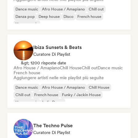
Dance music
Afro House / Amapiano
Chill out
Danza pop
Deep house
Disco
French house
House music
Ibiza Sunsets & Beats
Curatore Di Playlist
&gt; 1200 risposte date
Afro House / Amapiano
Chill House
Chill out
Dance music
French house
Aggiungere artisti nelle mie playlist più seguite
Dance music
Afro House / Amapiano
Chill House
Chill out
French house
Funky / Jackin House
House music
Indie Dance
The Techno Pulse
Curatore Di Playlist