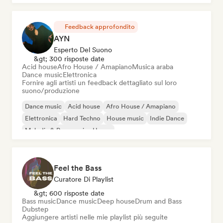
Feedback approfondito
AYN
Esperto Del Suono
&gt; 300 risposte date
Acid house
Afro House / Amapiano
Musica araba
Dance music
Elettronica
Fornire agli artisti un feedback dettagliato sul loro
suono/produzione
Dance music
Acid house
Afro House / Amapiano
Elettronica
Hard Techno
House music
Indie Dance
Melodic & Progressive House
Feel the Bass
Curatore Di Playlist
&gt; 600 risposte date
Bass music
Dance music
Deep house
Drum and Bass
Dubstep
Aggiungere artisti nelle mie playlist più seguite