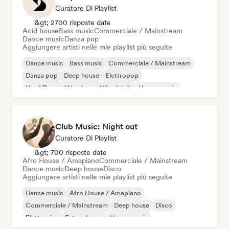
Curatore Di Playlist
&gt; 2700 risposte date
Acid house
Bass music
Commerciale / Mainstream
Dance music
Danza pop
Aggiungere artisti nelle mie playlist più seguite
Dance music
Bass music
Commerciale / Mainstream
Danza pop
Deep house
Elettropop
Hard Dance / Hardcore / Hardstyle
House music
Club Music: Night out
Curatore Di Playlist
&gt; 700 risposte date
Afro House / Amapiano
Commerciale / Mainstream
Dance music
Deep house
Disco
Aggiungere artisti nelle mie playlist più seguite
Dance music
Afro House / Amapiano
Commerciale / Mainstream
Deep house
Disco
Elettronica
Future house
House music