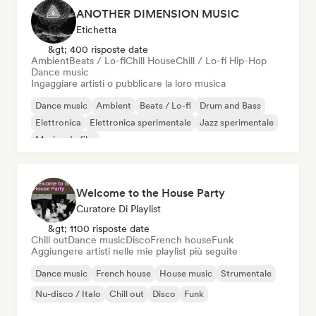
ANOTHER DIMENSION MUSIC
Etichetta
&gt; 400 risposte date
Ambient
Beats / Lo-fi
Chill House
Chill / Lo-fi Hip-Hop
Dance music
Ingaggiare artisti o pubblicare la loro musica
Dance music
Ambient
Beats / Lo-fi
Drum and Bass
Elettronica
Elettronica sperimentale
Jazz sperimentale
Musica da film
Welcome to the House Party
Curatore Di Playlist
&gt; 1100 risposte date
Chill out
Dance music
Disco
French house
Funk
Aggiungere artisti nelle mie playlist più seguite
Dance music
French house
House music
Strumentale
Nu-disco / Italo
Chill out
Disco
Funk