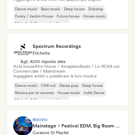
Dance music
Bass music
Deep house
Dubstep
Funky / Jackin House
Future house
House music
Melodic & Progressive House
Spectrum Recordings
Etichetta
&gt; 4200 risposte date
Acid house
Afro House / Amapiano
Beats / Lo-fi
Chill out
Commerciale / Mainstream
Ingaggiare artisti o pubblicare la loro musica
Dance music
Chill out
Danza pop
Deep house
Musica per le vacanze
House music
Indie Dance
Melodic & Progressive House
NUOVO
Mainstage ⚡ Festival EDM, Big Room & House Anthems
Curatore Di Playlist