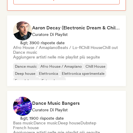
Aaron Decay (Electronic Dream & Chill Electronic Dream playlists)
Curatore Di Playlist
&gt; 3900 risposte date
Afro House / Amapiano
Beats / Lo-fi
Chill House
Chill out
Dance music
Aggiungere artisti nelle mie playlist più seguite
Dance music
Afro House / Amapiano
Chill House
Deep house
Elettronica
Elettronica sperimentale
French house
Future house
Dance Music Bangers
Curatore Di Playlist
&gt; 1900 risposte date
Bass music
Dance music
Deep house
Dubstep
French house
Aggiungere artisti nelle mie playlist più seguite