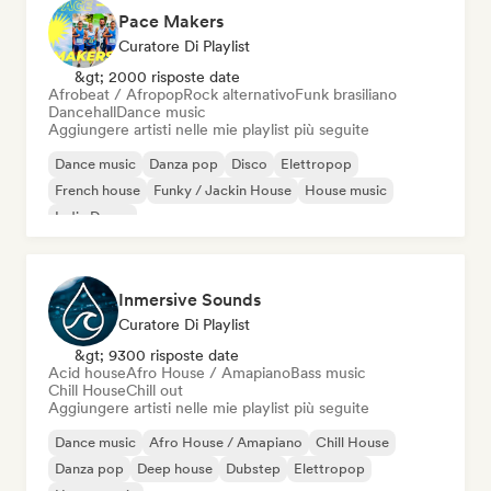
Pace Makers
Curatore Di Playlist
&gt; 2000 risposte date
Afrobeat / Afropop
Rock alternativo
Funk brasiliano
Dancehall
Dance music
Aggiungere artisti nelle mie playlist più seguite
Dance music
Danza pop
Disco
Elettropop
French house
Funky / Jackin House
House music
Indie Dance
Inmersive Sounds
Curatore Di Playlist
&gt; 9300 risposte date
Acid house
Afro House / Amapiano
Bass music
Chill House
Chill out
Aggiungere artisti nelle mie playlist più seguite
Dance music
Afro House / Amapiano
Chill House
Danza pop
Deep house
Dubstep
Elettropop