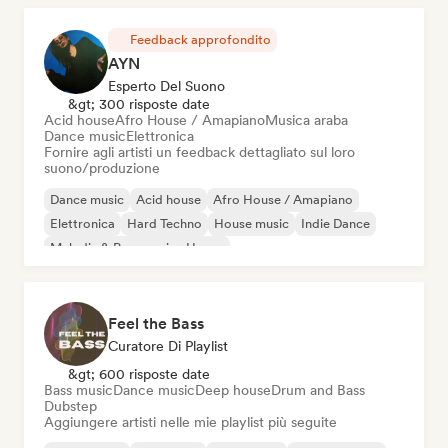
Feedback approfondito
AYN
Esperto Del Suono
&gt; 300 risposte date
Acid house
Afro House / Amapiano
Musica araba
Dance music
Elettronica
Fornire agli artisti un feedback dettagliato sul loro
suono/produzione
Dance music
Acid house
Afro House / Amapiano
Elettronica
Hard Techno
House music
Indie Dance
Melodic & Progressive House
Feel the Bass
Curatore Di Playlist
&gt; 600 risposte date
Bass music
Dance music
Deep house
Drum and Bass
Dubstep
Aggiungere artisti nelle mie playlist più seguite