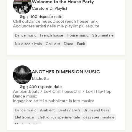
Welcome to the House Party
Curatore Di Playlist
&gt; 1100 risposte date
Chill out
Dance music
Disco
French house
Funk
Aggiungere artisti nelle mie playlist più seguite
Dance music
French house
House music
Strumentale
Nu-disco / Italo
Chill out
Disco
Funk
ANOTHER DIMENSION MUSIC
Etichetta
&gt; 400 risposte date
Ambient
Beats / Lo-fi
Chill House
Chill / Lo-fi Hip-Hop
Dance music
Ingaggiare artisti o pubblicare la loro musica
Dance music
Ambient
Beats / Lo-fi
Drum and Bass
Elettronica
Elettronica sperimentale
Jazz sperimentale
Musica da film