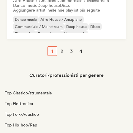
Afro House / Amapiano
Commerciale / Mainstream
Dance music
Deep house
Disco
Aggiungere artisti nelle mie playlist più seguite
Dance music
Afro House / Amapiano
Commerciale / Mainstream
Deep house
Disco
Elettronica
Future house
House music
1
2
3
4
Curatori/professionisti per genere
Top Classico/strumentale
Top Elettronica
Top Folk/Acustico
Top Hip-hop/Rap