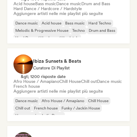
Acid house
Bass music
Dance music
Drum and Bass
Hard Dance / Hardcore / Hardstyle
Aggiungere artisti nelle mie playlist più seguite
Dance music
Acid house
Bass music
Hard Techno
Melodic & Progressive House
Techno
Drum and Bass
Hard Dance / Hardcore / Hardstyle
Ibiza Sunsets & Beats
Curatore Di Playlist
&gt; 1200 risposte date
Afro House / Amapiano
Chill House
Chill out
Dance music
French house
Aggiungere artisti nelle mie playlist più seguite
Dance music
Afro House / Amapiano
Chill House
Chill out
French house
Funky / Jackin House
House music
Indie Dance