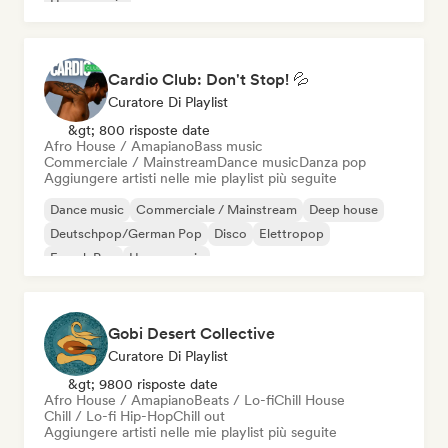
House music
Cardio Club: Don't Stop! 💦
Curatore Di Playlist
&gt; 800 risposte date
Afro House / Amapiano
Bass music
Commerciale / Mainstream
Dance music
Danza pop
Aggiungere artisti nelle mie playlist più seguite
Dance music
Commerciale / Mainstream
Deep house
Deutschpop/German Pop
Disco
Elettropop
French Pop
House music
Gobi Desert Collective
Curatore Di Playlist
&gt; 9800 risposte date
Afro House / Amapiano
Beats / Lo-fi
Chill House
Chill / Lo-fi Hip-Hop
Chill out
Aggiungere artisti nelle mie playlist più seguite