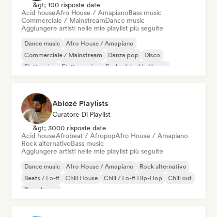
&gt; 100 risposte date
Acid house
Afro House / Amapiano
Bass music
Commerciale / Mainstream
Dance music
Aggiungere artisti nelle mie playlist più seguite
Dance music
Afro House / Amapiano
Commerciale / Mainstream
Danza pop
Disco
Elettronica
Elettro swing
Funky / Jackin House
Ablozé Playlists
Curatore Di Playlist
&gt; 3000 risposte date
Acid house
Afrobeat / Afropop
Afro House / Amapiano
Rock alternativo
Bass music
Aggiungere artisti nelle mie playlist più seguite
Dance music
Afro House / Amapiano
Rock alternativo
Beats / Lo-fi
Chill House
Chill / Lo-fi Hip-Hop
Chill out
Deep house