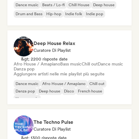
Dance music
Beats / Lo-fi
Chill House
Deep house
Drum and Bass
Hip-hop
Indie folk
Indie pop
Deep House Relax
Curatore Di Playlist
&gt; 2200 risposte date
Afro House / Amapiano
Bass music
Chill out
Dance music
Danza pop
Aggiungere artisti nelle mie playlist più seguite
Dance music
Afro House / Amapiano
Chill out
Danza pop
Deep house
Disco
French house
House music
The Techno Pulse
Curatore Di Playlist
&gt; 1300 risposte date