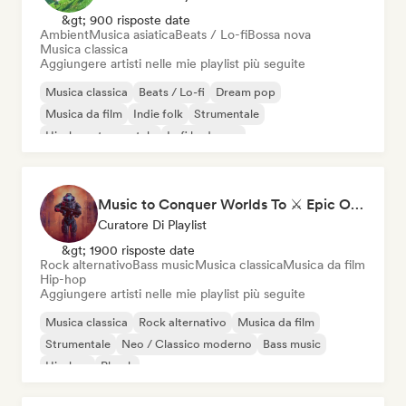
&gt; 900 risposte date
Ambient
Musica asiatica
Beats / Lo-fi
Bossa nova
Musica classica
Aggiungere artisti nelle mie playlist più seguite
Musica classica
Beats / Lo-fi
Dream pop
Musica da film
Indie folk
Strumentale
Hip-hop strumentale
Lofi bedroom
Music to Conquer Worlds To ⚔️ Epic Orchestral, Cinematic & Trailer Music
Curatore Di Playlist
&gt; 1900 risposte date
Rock alternativo
Bass music
Musica classica
Musica da film
Hip-hop
Aggiungere artisti nelle mie playlist più seguite
Musica classica
Rock alternativo
Musica da film
Strumentale
Neo / Classico moderno
Bass music
Hip-hop
Phonk