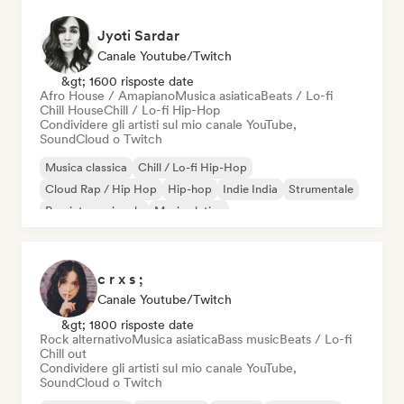
Jyoti Sardar
Canale Youtube/Twitch
&gt; 1600 risposte date
Afro House / Amapiano
Musica asiatica
Beats / Lo-fi
Chill House
Chill / Lo-fi Hip-Hop
Condividere gli artisti sul mio canale YouTube,
SoundCloud o Twitch
Musica classica
Chill / Lo-fi Hip-Hop
Cloud Rap / Hip Hop
Hip-hop
Indie India
Strumentale
Pop internazionale
Musica latina
c r x s ;
Canale Youtube/Twitch
&gt; 1800 risposte date
Rock alternativo
Musica asiatica
Bass music
Beats / Lo-fi
Chill out
Condividere gli artisti sul mio canale YouTube,
SoundCloud o Twitch