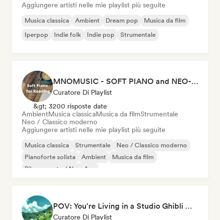
Aggiungere artisti nelle mie playlist più seguite
Musica classica
Ambient
Dream pop
Musica da film
Iperpop
Indie folk
Indie pop
Strumentale
MNOMUSIC - SOFT PIANO and NEO-CLASSICAL
Curatore Di Playlist
&gt; 3200 risposte date
Ambient
Musica classica
Musica da film
Strumentale
Neo / Classico moderno
Aggiungere artisti nelle mie playlist più seguite
Musica classica
Strumentale
Neo / Classico moderno
Pianoforte solista
Ambient
Musica da film
Rilassamento / New Age
POV: You're Living in a Studio Ghibli Movie 🌱 Neo-Classical Piano & Dream Pop
Curatore Di Playlist