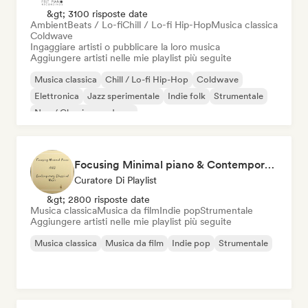
&gt; 3100 risposte date
Ambient
Beats / Lo-fi
Chill / Lo-fi Hip-Hop
Musica classica
Coldwave
Ingaggiare artisti o pubblicare la loro musica
Aggiungere artisti nelle mie playlist più seguite
Musica classica
Chill / Lo-fi Hip-Hop
Coldwave
Elettronica
Jazz sperimentale
Indie folk
Strumentale
Neo / Classico moderno
Focusing Minimal piano & Contemporary classical music
Curatore Di Playlist
&gt; 2800 risposte date
Musica classica
Musica da film
Indie pop
Strumentale
Aggiungere artisti nelle mie playlist più seguite
Musica classica
Musica da film
Indie pop
Strumentale