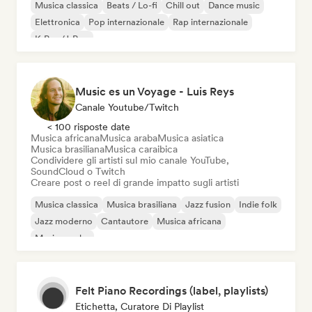
Musica classica
Beats / Lo-fi
Chill out
Dance music
Elettronica
Pop internazionale
Rap internazionale
K-Pop/J-Pop
Music es un Voyage - Luis Reys
Canale Youtube/Twitch
< 100 risposte date
Musica africana
Musica araba
Musica asiatica
Musica brasiliana
Musica caraibica
Condividere gli artisti sul mio canale YouTube,
SoundCloud o Twitch
Creare post o reel di grande impatto sugli artisti
Musica classica
Musica brasiliana
Jazz fusion
Indie folk
Jazz moderno
Cantautore
Musica africana
Musica araba
Felt Piano Recordings (label, playlists)
Etichetta, Curatore Di Playlist