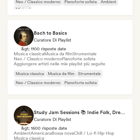
Neo / Classico moderno
Pianoforte solista
Ambient
Minimal
Bach to Basics
Curatore Di Playlist
&gt; 1100 risposte date
Musica classica
Musica da film
Strumentale
Neo / Classico moderno
Pianoforte solista
Aggiungere artisti nelle mie playlist più seguite
Musica classica
Musica da film
Strumentale
Neo / Classico moderno
Pianoforte solista
Study Jam Sessions 📚 Indie Folk, Dream Pop & Singer-Songwriter
Curatore Di Playlist
&gt; 1600 risposte date
Ambient
Americana
Bossa nova
Chill / Lo-fi Hip-Hop
Musica classica