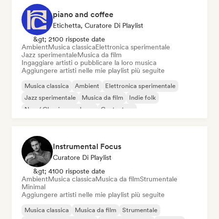
piano and coffee
Etichetta, Curatore Di Playlist
&gt; 2100 risposte date
Ambient
Musica classica
Elettronica sperimentale
Jazz sperimentale
Musica da film
Ingaggiare artisti o pubblicare la loro musica
Aggiungere artisti nelle mie playlist più seguite
Musica classica
Ambient
Elettronica sperimentale
Jazz sperimentale
Musica da film
Indie folk
Neo / Classico moderno
Cantautore
Instrumental Focus
Curatore Di Playlist
&gt; 4100 risposte date
Ambient
Musica classica
Musica da film
Strumentale
Minimal
Aggiungere artisti nelle mie playlist più seguite
Musica classica
Musica da film
Strumentale