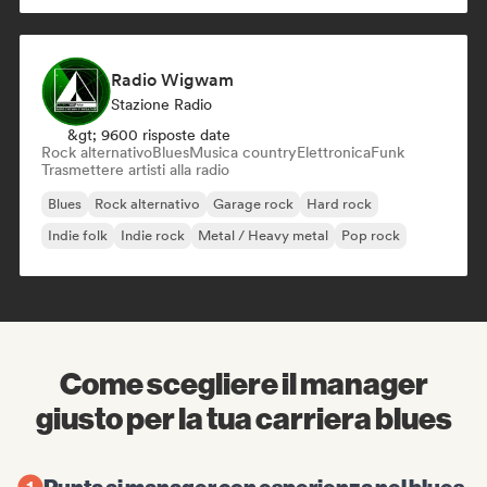
Radio Wigwam
Stazione Radio
&gt; 9600 risposte date
Rock alternativo
Blues
Musica country
Elettronica
Funk
Trasmettere artisti alla radio
Blues
Rock alternativo
Garage rock
Hard rock
Indie folk
Indie rock
Metal / Heavy metal
Pop rock
Come scegliere il manager
giusto per la tua carriera blues
Punta ai manager con esperienza nel blues