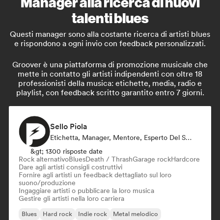
Manager alla ricerca di nuovi
talenti blues
Questi manager sono alla costante ricerca di artisti blues
e rispondono a ogni invio con feedback personalizzati.
Groover è una piattaforma di promozione musicale che
mette in contatto gli artisti indipendenti con oltre 18
professionisti della musica: etichette, media, radio e
playlist, con feedback scritto garantito entro 7 giorni.
Sello Piola
Etichetta, Manager, Mentore, Esperto Del Suono
&gt; 1300 risposte date
Rock alternativo
Blues
Death / Thrash
Garage rock
Hardcore
Dare agli artisti consigli costruttivi
Fornire agli artisti un feedback dettagliato sul loro
suono/produzione
Ingaggiare artisti o pubblicare la loro musica
Gestire gli artisti nella loro carriera
Blues
Hard rock
Indie rock
Metal melodico