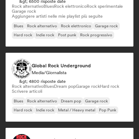
&gt; 6500 risposte date
Rock alternativo
Blues
Rock elettronico
Rock sperimentale
Garage rock
Aggiungere artisti nelle mie playlist più seguite
Blues
Rock alternativo
Rock elettronico
Garage rock
Hard rock
Indie rock
Post punk
Rock progressivo
Global Rock Underground
Media/Giornalista
&gt; 4800 risposte date
Rock alternativo
Blues
Dream pop
Garage rock
Hard rock
Scrivere articoli
Blues
Rock alternativo
Dream pop
Garage rock
Hard rock
Indie rock
Metal / Heavy metal
Pop Punk