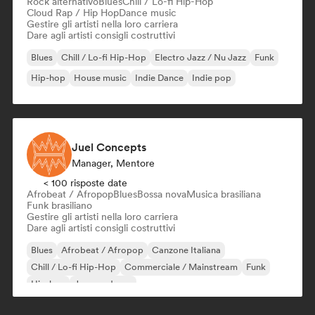
Rock alternativo
Blues
Chill / Lo-fi Hip-Hop
Cloud Rap / Hip Hop
Dance music
Gestire gli artisti nella loro carriera
Dare agli artisti consigli costruttivi
Blues
Chill / Lo-fi Hip-Hop
Electro Jazz / Nu Jazz
Funk
Hip-hop
House music
Indie Dance
Indie pop
Juel Concepts
Manager, Mentore
< 100 risposte date
Afrobeat / Afropop
Blues
Bossa nova
Musica brasiliana
Funk brasiliano
Gestire gli artisti nella loro carriera
Dare agli artisti consigli costruttivi
Blues
Afrobeat / Afropop
Canzone Italiana
Chill / Lo-fi Hip-Hop
Commerciale / Mainstream
Funk
Hip-hop
Jazz moderno