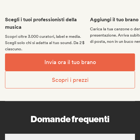
Scegli i tuoi professionisti della
Aggiungi il tuo brano
musica
Carica la tua canzone o d
presentazione. Arriva subito
Scopri oltre 3.000 curatori, label e media.
di posta, non in un buco ne
Scegli solo chi si adatta al tuo sound. Da 2 $
ciascuno.
Invia ora il tuo brano
Scopri i prezzi
Domande frequenti