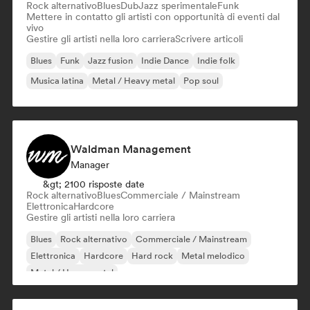
Rock alternativo
Blues
Dub
Jazz sperimentale
Funk
Mettere in contatto gli artisti con opportunità di eventi dal
vivo
Gestire gli artisti nella loro carriera
Scrivere articoli
Blues
Funk
Jazz fusion
Indie Dance
Indie folk
Musica latina
Metal / Heavy metal
Pop soul
Waldman Management
Manager
&gt; 2100 risposte date
Rock alternativo
Blues
Commerciale / Mainstream
Elettronica
Hardcore
Gestire gli artisti nella loro carriera
Blues
Rock alternativo
Commerciale / Mainstream
Elettronica
Hardcore
Hard rock
Metal melodico
Metal / Heavy metal