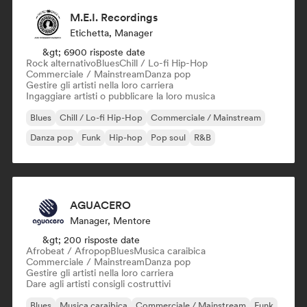
M.E.I. Recordings
Etichetta, Manager
&gt; 6900 risposte date
Rock alternativo
Blues
Chill / Lo-fi Hip-Hop
Commerciale / Mainstream
Danza pop
Gestire gli artisti nella loro carriera
Ingaggiare artisti o pubblicare la loro musica
Blues
Chill / Lo-fi Hip-Hop
Commerciale / Mainstream
Danza pop
Funk
Hip-hop
Pop soul
R&B
AGUACERO
Manager, Mentore
&gt; 200 risposte date
Afrobeat / Afropop
Blues
Musica caraibica
Commerciale / Mainstream
Danza pop
Gestire gli artisti nella loro carriera
Dare agli artisti consigli costruttivi
Blues
Musica caraibica
Commerciale / Mainstream
Funk