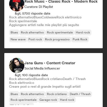
Rock Music - Classic Rock - Modern Rock
Curatore Di Playlist
&gt; 5700 risposte date
Rock alternativo
Blues
Coldwave
Rock elettronico
Rock sperimentale
Aggiungere artisti nelle mie playlist più seguite
Blues
Rock alternativo
Rock sperimentale
Hard rock
New wave
Post rock
Rock progressivo
Punk Rock
Jana Guns - Content Creator
Social Media Influencer
&gt; 100 risposte date
Rock alternativo
Blues
Rock cristiano
Death / Thrash
Rock elettronico
Creare post o reel di grande impatto sugli artisti
Blues
Rock alternativo
Rock cristiano
Death / Thrash
Rock sperimentale
Garage rock
Hard rock
Metal melodico