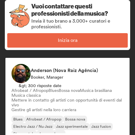
Vuoi contattare questi
professionisti della musica?
Invia il tuo brano a 3.000+ curatori e
professionisti.
Inizia ora
Anderson (Nova Raiz Agência)
Booker, Manager
&gt; 300 risposte date
Afrobeat / Afropop
Blues
Bossa nova
Musica brasiliana
Musica classica
Mettere in contatto gli artisti con opportunità di eventi dal
vivo
Gestire gli artisti nella loro carriera
Blues
Afrobeat / Afropop
Bossa nova
Electro Jazz / Nu Jazz
Jazz sperimentale
Jazz fusion
Strumentale
Jazz moderno