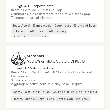
&gt; 4800 risposte date
Beats / Lo-fi
Chill / Lo-fi Hip-Hop
Commerciale / Mainstream
Dance music
Danza pop
Trasmettere artisti alla radio
Beats / Lo-fi
Dance music
Deep house
Drum and Bass
Dubstep
Elettronica
Elettro swing
Elettronica sperimentale
Stereofox
Media/Giornalista, Curatore Di Playlist
&gt; 8100 risposte date
Beats / Lo-fi
Chill House
Chill / Lo-fi Hip-Hop
Chill out
Elettronica
Scrivere articoli
Aggiungere artisti nelle mie playlist più seguite
Beats / Lo-fi
Chill House
Chill / Lo-fi Hip-Hop
Chill out
Electro Jazz / Nu Jazz
Funk
Jazz fusion
Indie folk