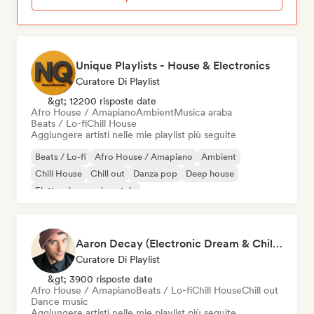
Unique Playlists - House & Electronics
Curatore Di Playlist
&gt; 12200 risposte date
Afro House / Amapiano
Ambient
Musica araba
Beats / Lo-fi
Chill House
Aggiungere artisti nelle mie playlist più seguite
Beats / Lo-fi
Afro House / Amapiano
Ambient
Chill House
Chill out
Danza pop
Deep house
Elettronica sperimentale
Aaron Decay (Electronic Dream & Chill Electronic Dream playlists)
Curatore Di Playlist
&gt; 3900 risposte date
Afro House / Amapiano
Beats / Lo-fi
Chill House
Chill out
Dance music
Aggiungere artisti nelle mie playlist più seguite