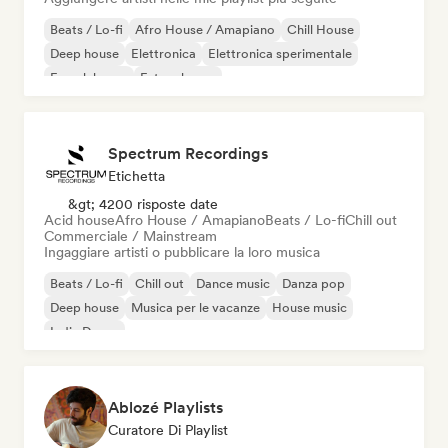
Beats / Lo-fi
Afro House / Amapiano
Chill House
Deep house
Elettronica
Elettronica sperimentale
French house
Future house
Spectrum Recordings
Etichetta
&gt; 4200 risposte date
Acid house
Afro House / Amapiano
Beats / Lo-fi
Chill out
Commerciale / Mainstream
Ingaggiare artisti o pubblicare la loro musica
Beats / Lo-fi
Chill out
Dance music
Danza pop
Deep house
Musica per le vacanze
House music
Indie Dance
Ablozé Playlists
Curatore Di Playlist