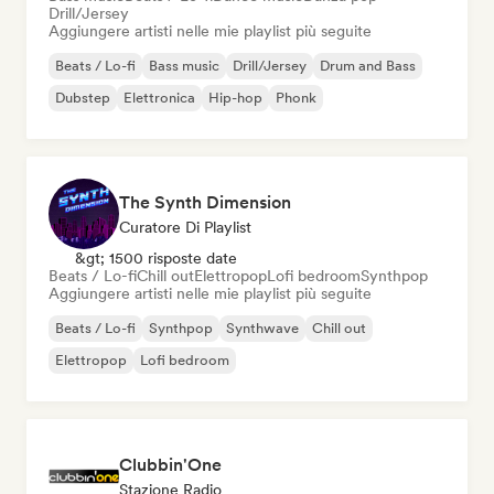
Drill/Jersey
Aggiungere artisti nelle mie playlist più seguite
Beats / Lo-fi
Bass music
Drill/Jersey
Drum and Bass
Dubstep
Elettronica
Hip-hop
Phonk
The Synth Dimension
Curatore Di Playlist
&gt; 1500 risposte date
Beats / Lo-fi
Chill out
Elettropop
Lofi bedroom
Synthpop
Aggiungere artisti nelle mie playlist più seguite
Beats / Lo-fi
Synthpop
Synthwave
Chill out
Elettropop
Lofi bedroom
Clubbin'One
Stazione Radio