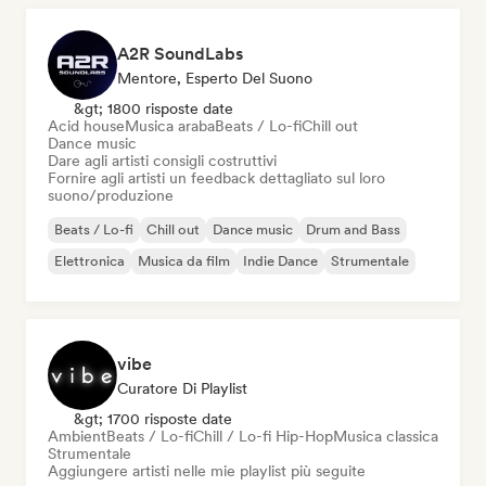
A2R SoundLabs
Mentore, Esperto Del Suono
&gt; 1800 risposte date
Acid house
Musica araba
Beats / Lo-fi
Chill out
Dance music
Dare agli artisti consigli costruttivi
Fornire agli artisti un feedback dettagliato sul loro
suono/produzione
Beats / Lo-fi
Chill out
Dance music
Drum and Bass
Elettronica
Musica da film
Indie Dance
Strumentale
vibe
Curatore Di Playlist
&gt; 1700 risposte date
Ambient
Beats / Lo-fi
Chill / Lo-fi Hip-Hop
Musica classica
Strumentale
Aggiungere artisti nelle mie playlist più seguite