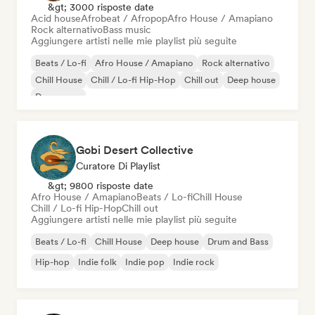
&gt; 3000 risposte date
Acid house
Afrobeat / Afropop
Afro House / Amapiano
Rock alternativo
Bass music
Aggiungere artisti nelle mie playlist più seguite
Beats / Lo-fi
Afro House / Amapiano
Rock alternativo
Chill House
Chill / Lo-fi Hip-Hop
Chill out
Deep house
Dream pop
Gobi Desert Collective
Curatore Di Playlist
&gt; 9800 risposte date
Afro House / Amapiano
Beats / Lo-fi
Chill House
Chill / Lo-fi Hip-Hop
Chill out
Aggiungere artisti nelle mie playlist più seguite
Beats / Lo-fi
Chill House
Deep house
Drum and Bass
Hip-hop
Indie folk
Indie pop
Indie rock