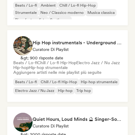
Beats / Lo-fi
Ambient
Chill / Lo-fi Hip-Hop
Strumentale
Neo / Classico moderno
Musica classica
Pianoforte solista
Synthwave
Hip Hop instrumentals - Underground boombap & Lo Fi Hip Hop (by Snaap)
Curatore Di Playlist
&gt; 900 risposte date
Beats / Lo-fi
Chill / Lo-fi Hip-Hop
Electro Jazz / Nu Jazz
Hip-hop
Hip-hop strumentale
Aggiungere artisti nelle mie playlist più seguite
Beats / Lo-fi
Chill / Lo-fi Hip-Hop
Hip-hop strumentale
Electro Jazz / Nu Jazz
Hip-hop
Trip hop
Quiet Hours, Loud Minds 🔮 Singer-Songwriter, Bedroom Pop & Dream Pop
Curatore Di Playlist
&gt; 2000 risposte date