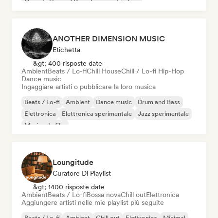
Organic House / Downtempo
Trip hop
ANOTHER DIMENSION MUSIC
Etichetta
&gt; 400 risposte date
Ambient
Beats / Lo-fi
Chill House
Chill / Lo-fi Hip-Hop
Dance music
Ingaggiare artisti o pubblicare la loro musica
Beats / Lo-fi
Ambient
Dance music
Drum and Bass
Elettronica
Elettronica sperimentale
Jazz sperimentale
Musica da film
Loungitude
Curatore Di Playlist
&gt; 1400 risposte date
Ambient
Beats / Lo-fi
Bossa nova
Chill out
Elettronica
Aggiungere artisti nelle mie playlist più seguite
Beats / Lo-fi
Ambient
Chill out
Elettronica
Minimal