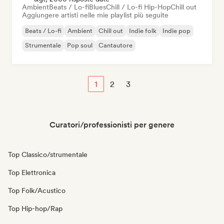
Ambient
Beats / Lo-fi
Blues
Chill / Lo-fi Hip-Hop
Chill out
Aggiungere artisti nelle mie playlist più seguite
Beats / Lo-fi
Ambient
Chill out
Indie folk
Indie pop
Strumentale
Pop soul
Cantautore
1
2
3
Curatori/professionisti per genere
Top Classico/strumentale
Top Elettronica
Top Folk/Acustico
Top Hip-hop/Rap