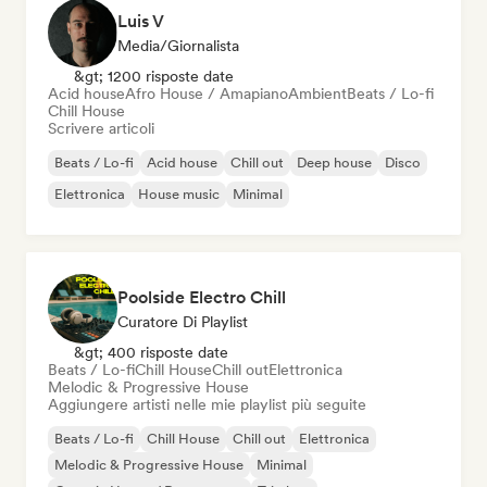
Luis V
Media/Giornalista
&gt; 1200 risposte date
Acid house
Afro House / Amapiano
Ambient
Beats / Lo-fi
Chill House
Scrivere articoli
Beats / Lo-fi
Acid house
Chill out
Deep house
Disco
Elettronica
House music
Minimal
Poolside Electro Chill
Curatore Di Playlist
&gt; 400 risposte date
Beats / Lo-fi
Chill House
Chill out
Elettronica
Melodic & Progressive House
Aggiungere artisti nelle mie playlist più seguite
Beats / Lo-fi
Chill House
Chill out
Elettronica
Melodic & Progressive House
Minimal