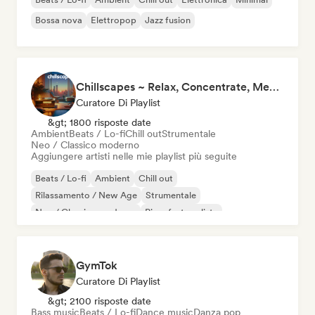
Bossa nova
Elettropop
Jazz fusion
Chillscapes ~ Relax, Concentrate, Meditate, Sleep, Dream
Curatore Di Playlist
&gt; 1800 risposte date
Ambient
Beats / Lo-fi
Chill out
Strumentale
Neo / Classico moderno
Aggiungere artisti nelle mie playlist più seguite
Beats / Lo-fi
Ambient
Chill out
Rilassamento / New Age
Strumentale
Neo / Classico moderno
Pianoforte solista
GymTok
Curatore Di Playlist
&gt; 2100 risposte date
Bass music
Beats / Lo-fi
Dance music
Danza pop