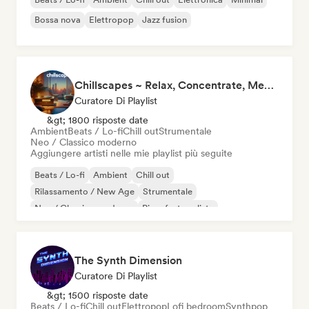
Bossa nova
Elettropop
Jazz fusion
Chillscapes ~ Relax, Concentrate, Meditate, Sleep, Dream
Curatore Di Playlist
&gt; 1800 risposte date
Ambient
Beats / Lo-fi
Chill out
Strumentale
Neo / Classico moderno
Aggiungere artisti nelle mie playlist più seguite
Beats / Lo-fi
Ambient
Chill out
Rilassamento / New Age
Strumentale
Neo / Classico moderno
Pianoforte solista
The Synth Dimension
Curatore Di Playlist
&gt; 1500 risposte date
Beats / Lo-fi
Chill out
Elettropop
Lofi bedroom
Synthpop