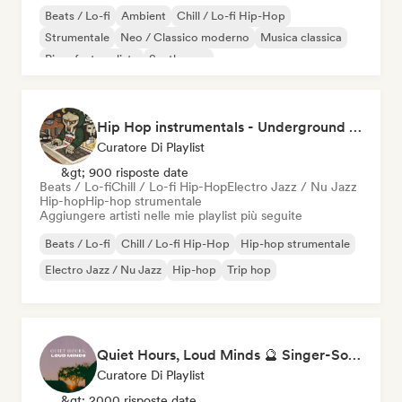
Beats / Lo-fi
Ambient
Chill / Lo-fi Hip-Hop
Strumentale
Neo / Classico moderno
Musica classica
Pianoforte solista
Synthwave
Hip Hop instrumentals - Underground boombap & Lo Fi Hip Hop (by Snaap)
Curatore Di Playlist
&gt; 900 risposte date
Beats / Lo-fi
Chill / Lo-fi Hip-Hop
Electro Jazz / Nu Jazz
Hip-hop
Hip-hop strumentale
Aggiungere artisti nelle mie playlist più seguite
Beats / Lo-fi
Chill / Lo-fi Hip-Hop
Hip-hop strumentale
Electro Jazz / Nu Jazz
Hip-hop
Trip hop
Quiet Hours, Loud Minds 🔮 Singer-Songwriter, Bedroom Pop & Dream Pop
Curatore Di Playlist
&gt; 2000 risposte date