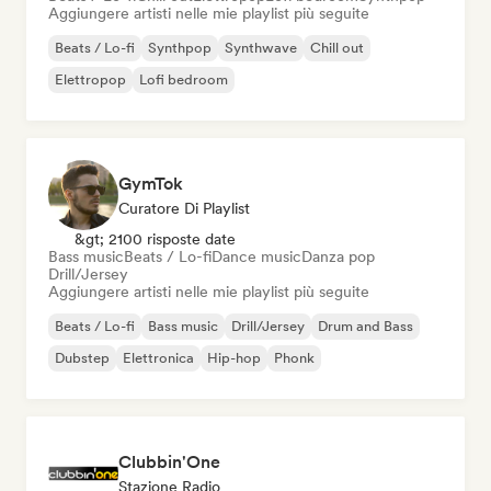
Aggiungere artisti nelle mie playlist più seguite
Beats / Lo-fi
Synthpop
Synthwave
Chill out
Elettropop
Lofi bedroom
GymTok
Curatore Di Playlist
&gt; 2100 risposte date
Bass music
Beats / Lo-fi
Dance music
Danza pop
Drill/Jersey
Aggiungere artisti nelle mie playlist più seguite
Beats / Lo-fi
Bass music
Drill/Jersey
Drum and Bass
Dubstep
Elettronica
Hip-hop
Phonk
Clubbin'One
Stazione Radio