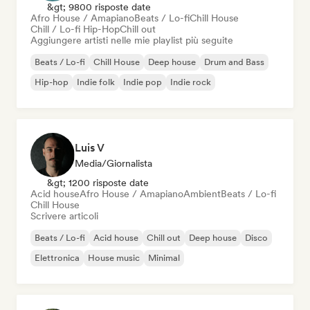
&gt; 9800 risposte date
Afro House / Amapiano
Beats / Lo-fi
Chill House
Chill / Lo-fi Hip-Hop
Chill out
Aggiungere artisti nelle mie playlist più seguite
Beats / Lo-fi
Chill House
Deep house
Drum and Bass
Hip-hop
Indie folk
Indie pop
Indie rock
Luis V
Media/Giornalista
&gt; 1200 risposte date
Acid house
Afro House / Amapiano
Ambient
Beats / Lo-fi
Chill House
Scrivere articoli
Beats / Lo-fi
Acid house
Chill out
Deep house
Disco
Elettronica
House music
Minimal