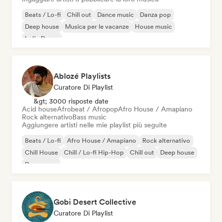
Beats / Lo-fi
Chill out
Dance music
Danza pop
Deep house
Musica per le vacanze
House music
Indie Dance
Ablozé Playlists
Curatore Di Playlist
&gt; 3000 risposte date
Acid house
Afrobeat / Afropop
Afro House / Amapiano
Rock alternativo
Bass music
Aggiungere artisti nelle mie playlist più seguite
Beats / Lo-fi
Afro House / Amapiano
Rock alternativo
Chill House
Chill / Lo-fi Hip-Hop
Chill out
Deep house
Dream pop
Gobi Desert Collective
Curatore Di Playlist