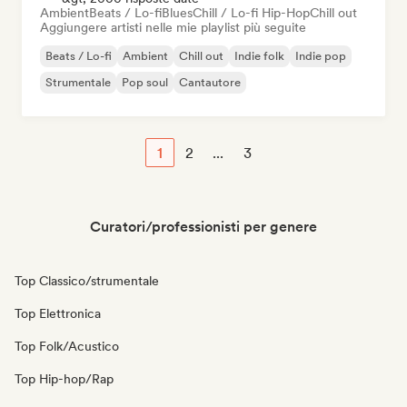
Ambient
Beats / Lo-fi
Blues
Chill / Lo-fi Hip-Hop
Chill out
Aggiungere artisti nelle mie playlist più seguite
Beats / Lo-fi
Ambient
Chill out
Indie folk
Indie pop
Strumentale
Pop soul
Cantautore
1
2
...
3
Curatori/professionisti per genere
Top Classico/strumentale
Top Elettronica
Top Folk/Acustico
Top Hip-hop/Rap