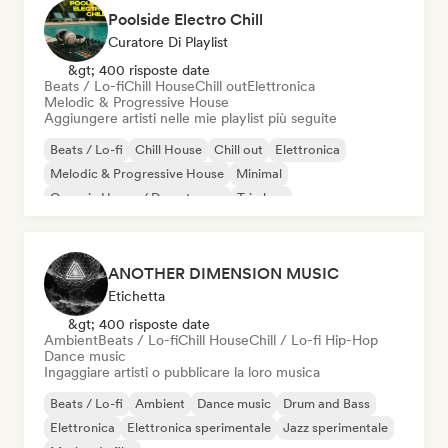
Poolside Electro Chill
Curatore Di Playlist
&gt; 400 risposte date
Beats / Lo-fi
Chill House
Chill out
Elettronica
Melodic & Progressive House
Aggiungere artisti nelle mie playlist più seguite
Beats / Lo-fi
Chill House
Chill out
Elettronica
Melodic & Progressive House
Minimal
Organic House / Downtempo
Trip hop
ANOTHER DIMENSION MUSIC
Etichetta
&gt; 400 risposte date
Ambient
Beats / Lo-fi
Chill House
Chill / Lo-fi Hip-Hop
Dance music
Ingaggiare artisti o pubblicare la loro musica
Beats / Lo-fi
Ambient
Dance music
Drum and Bass
Elettronica
Elettronica sperimentale
Jazz sperimentale