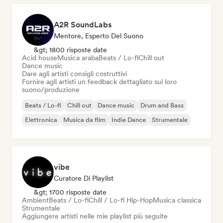
A2R SoundLabs
Mentore, Esperto Del Suono
&gt; 1800 risposte date
Acid house
Musica araba
Beats / Lo-fi
Chill out
Dance music
Dare agli artisti consigli costruttivi
Fornire agli artisti un feedback dettagliato sul loro
suono/produzione
Beats / Lo-fi
Chill out
Dance music
Drum and Bass
Elettronica
Musica da film
Indie Dance
Strumentale
vibe
Curatore Di Playlist
&gt; 1700 risposte date
Ambient
Beats / Lo-fi
Chill / Lo-fi Hip-Hop
Musica classica
Strumentale
Aggiungere artisti nelle mie playlist più seguite