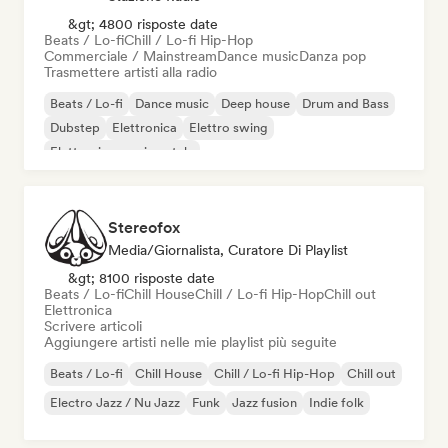
&gt; 4800 risposte date
Beats / Lo-fi
Chill / Lo-fi Hip-Hop
Commerciale / Mainstream
Dance music
Danza pop
Trasmettere artisti alla radio
Beats / Lo-fi
Dance music
Deep house
Drum and Bass
Dubstep
Elettronica
Elettro swing
Elettronica sperimentale
Stereofox
Media/Giornalista, Curatore Di Playlist
&gt; 8100 risposte date
Beats / Lo-fi
Chill House
Chill / Lo-fi Hip-Hop
Chill out
Elettronica
Scrivere articoli
Aggiungere artisti nelle mie playlist più seguite
Beats / Lo-fi
Chill House
Chill / Lo-fi Hip-Hop
Chill out
Electro Jazz / Nu Jazz
Funk
Jazz fusion
Indie folk