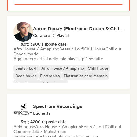
Aaron Decay (Electronic Dream & Chill Electronic Dream playlists)
Curatore Di Playlist
&gt; 3900 risposte date
Afro House / Amapiano
Beats / Lo-fi
Chill House
Chill out
Dance music
Aggiungere artisti nelle mie playlist più seguite
Beats / Lo-fi
Afro House / Amapiano
Chill House
Deep house
Elettronica
Elettronica sperimentale
French house
Future house
Spectrum Recordings
Etichetta
&gt; 4200 risposte date
Acid house
Afro House / Amapiano
Beats / Lo-fi
Chill out
Commerciale / Mainstream
Ingaggiare artisti o pubblicare la loro musica