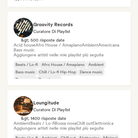
Musica da film
Groovity Records
Curatore Di Playlist
&gt; 500 risposte date
Acid house
Afro House / Amapiano
Ambient
Americana
Bass music
Aggiungere artisti nelle mie playlist più seguite
Beats / Lo-fi
Afro House / Amapiano
Ambient
Bass music
Chill / Lo-fi Hip-Hop
Dance music
Danza pop
Deep house
Loungitude
Curatore Di Playlist
&gt; 1400 risposte date
Ambient
Beats / Lo-fi
Bossa nova
Chill out
Elettronica
Aggiungere artisti nelle mie playlist più seguite
Beats / Lo-fi
Ambient
Chill out
Elettronica
Minimal