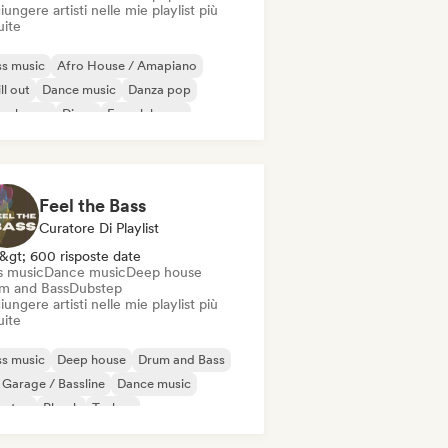
ungere artisti nelle mie playlist più
uite
s music
Afro House / Amapiano
ll out
Dance music
Danza pop
ep house
Disco
French house
Feel the Bass
Curatore Di Playlist
&gt; 600 risposte date
s music
Dance music
Deep house
m and Bass
Dubstep
ungere artisti nelle mie playlist più
uite
s music
Deep house
Drum and Bass
Garage / Bassline
Dance music
bstep
Phonk
Techno