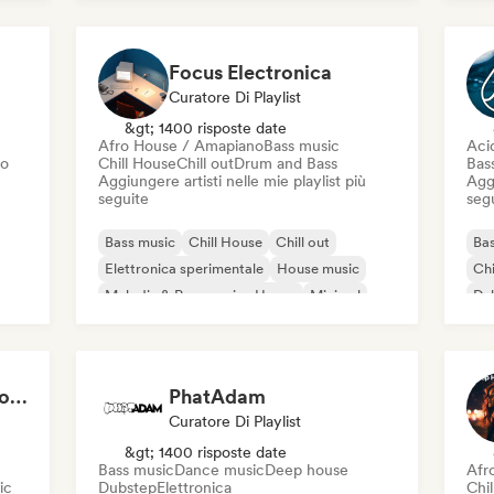
Melodic & Progressive House
Ele
Focus Electronica
Curatore Di Playlist
&gt; 1400 risposte date
Afro House / Amapiano
Bass music
Aci
vo
Chill House
Chill out
Drum and Bass
Bas
Aggiungere artisti nelle mie playlist più
Aggi
seguite
seg
Bass music
Chill House
Chill out
Bas
Elettronica sperimentale
House music
Chi
Melodic & Progressive House
Minimal
Du
Organic House / Downtempo
Cardio Club: Don't Stop! 💦
PhatAdam
Curatore Di Playlist
&gt; 1400 risposte date
Bass music
Dance music
Deep house
Afr
ic
Dubstep
Elettronica
Chil