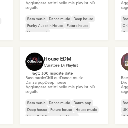
Aggiungere artisti nelle mie playlist più
Aggi
seguite
seg
Bass music
Dance music
Deep house
Bas
Funky / Jackin House
Future house
Chi
House music
De
Melodic & Progressive House
Tech House
House EDM
Curatore Di Playlist
&gt; 300 risposte date
Bass music
Chill out
Dance music
Bas
Danza pop
Deep house
Dru
Aggiungere artisti nelle mie playlist più
Aggi
seguite
seg
Bass music
Dance music
Danza pop
Bas
Deep house
Future house
House music
UK 
Melodic & Progressive House
Du
Melodic Techno