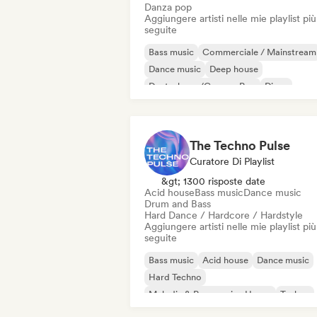
Danza pop
Aggiungere artisti nelle mie playlist più
seguite
Bass music
Commerciale / Mainstream
Dance music
Deep house
Deutschpop/German Pop
Disco
Elettropop
French Pop
The Techno Pulse
Curatore Di Playlist
&gt; 1300 risposte date
Acid house
Bass music
Dance music
Drum and Bass
Hard Dance / Hardcore / Hardstyle
Aggiungere artisti nelle mie playlist più
seguite
Bass music
Acid house
Dance music
Hard Techno
Melodic & Progressive House
Techno
Drum and Bass