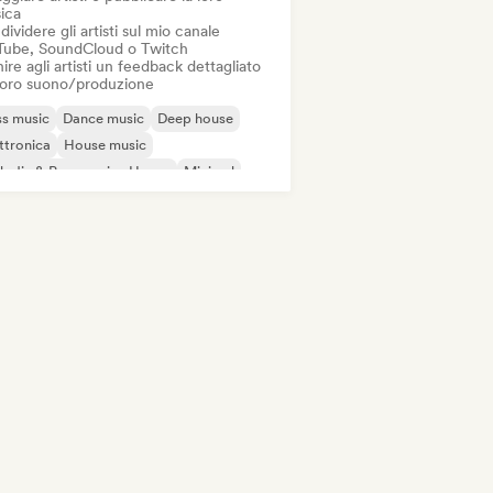
ica
ividere gli artisti sul mio canale
Tube, SoundCloud o Twitch
ire agli artisti un feedback dettagliato
 loro suono/produzione
s music
Dance music
Deep house
ttronica
House music
odic & Progressive House
Minimal
ch House