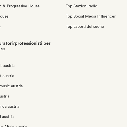
c & Progressive House
Top Stazioni radio
House
Top Social Media Influencer
o
Top Esperti del suono
ratori/professionisti per
ere
 austria
t austria
music austria
ustria
nica austria
 austria
 / italo austria