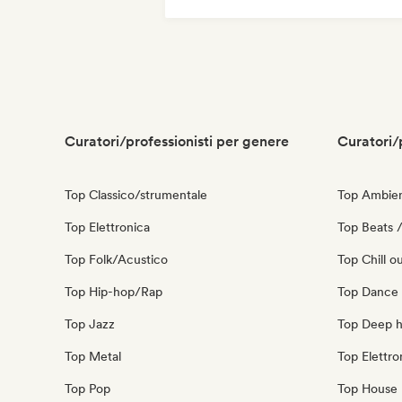
Iperpop
Metal / Heavy metal
Phonk
Curatori/professionisti per genere
Curatori/
Top Classico/strumentale
Top Ambie
Top Elettronica
Top Beats /
Top Folk/Acustico
Top Chill o
Top Hip-hop/Rap
Top Dance
Top Jazz
Top Deep 
Top Metal
Top Elettro
Top Pop
Top House 