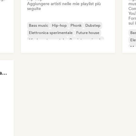
Aggiungere artisti nelle mie playlist più
mus
seguite
Cond
You
Forn
sul
Bass music
Hip-hop
Phonk
Dubstep
Elettronica sperimentale
Future house
Bas
Hip-hop strumentale
Rap internazionale
Ele
Mel
Te
Epic Gaming Soundtracks