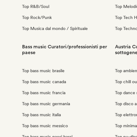
Top R&B/Soul
Top Melodi
Top Rock/Punk
Top Tech 
Top Musica dal mondo / Spirituale
Top Techn
Bass music Curatori/professionisti per
Austria Cu
paese
sottogen
Top bass music brasile
Top ambient
Top bass music canada
Top chill ou
Top bass music francia
Top dance 
Top bass music germania
Top disco a
Top bass music italia
Top elettro
Top bass music messico
Top minimal
Top bass music paesi bassi
Top nu-disco