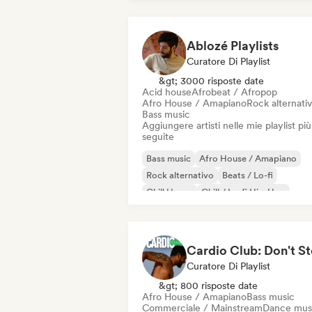
Ablozé Playlists
Curatore Di Playlist
&gt; 3000 risposte date
Acid house
Afrobeat / Afropop
Afro House / Amapiano
Rock alternati
Bass music
Aggiungere artisti nelle mie playlist più
seguite
Bass music
Afro House / Amapiano
Rock alternativo
Beats / Lo-fi
Chill House
Chill / Lo-fi Hip-Hop
Chill out
Deep house
Curatore Di Playlist
&gt; 800 risposte date
Afro House / Amapiano
Bass music
Commerciale / Mainstream
Dance mus