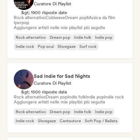
Curatore Di Playlist
&gt; 1900 risposte date
Rock alternativo
Coldwave
Dream pop
Musica da film
Iperpop
Aggiungere artisti nelle mie playlist più seguite
Rock alternativo
Dream pop
Indie folk
Indie pop
Indie rock
Pop soul
Shoegaze
Surf rock
Sad Indie for Sad Nights
Curatore Di Playlist
&gt; 1500 risposte date
Rock alternativo
Dream pop
Indie folk
Indie pop
Indie rock
Aggiungere artisti nelle mie playlist più seguite
Rock alternativo
Dream pop
Indie folk
Indie pop
Indie rock
Shoegaze
Cantautore
Soft Pop / Ballata