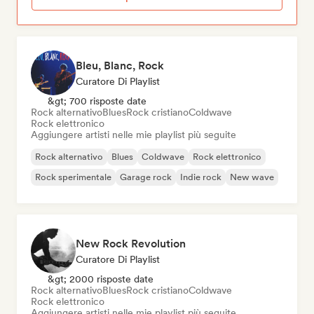
Bleu, Blanc, Rock
Curatore Di Playlist
&gt; 700 risposte date
Rock alternativo
Blues
Rock cristiano
Coldwave
Rock elettronico
Aggiungere artisti nelle mie playlist più seguite
Rock alternativo
Blues
Coldwave
Rock elettronico
Rock sperimentale
Garage rock
Indie rock
New wave
New Rock Revolution
Curatore Di Playlist
&gt; 2000 risposte date
Rock alternativo
Blues
Rock cristiano
Coldwave
Rock elettronico
Aggiungere artisti nelle mie playlist più seguite