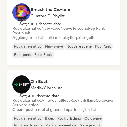
Smash the Cis-tem
Curatore Di Playlist
&gt; 1000 risposte date
Rock alternativo
New wave
Nouvelle scene
Pop Punk
Post punk
Aggiungere artisti nelle mie playlist più seguite
Rock alternativo
New wave
Nouvelle scene
Pop Punk
Post punk
Punk Rock
On Beat
Media/Giornalista
&gt; 400 risposte date
Rock alternativo
Americana
Blues
Rock cristiano
Coldwave
Scrivere articoli
Creare post o reel di grande impatto sugli artisti
Rock alternativo
Blues
Rock cristiano
Coldwave
Rock elettronico
Rock sperimentale
Garage rock