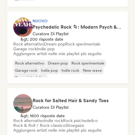
Shoegaze
NUOVO
Psychedelic Rock 🌀: Modern Psych & Turkish Vibes
Curatore Di Playlist
&gt; 200 risposte date
Rock alternativo
Dream pop
Rock sperimentale
Garage rock
Indie pop
Aggiungere artisti nelle mie playlist più seguite
Rock alternativo
Dream pop
Rock sperimentale
Garage rock
Indie pop
Indie rock
New wave
Pop psichedelico
Rock for Salted Hair & Sandy Toes
Curatore Di Playlist
&gt; 1600 risposte date
Rock alternativo
Indie rock
Rock psichedelico
Rock & Roll / Rock classico
Shoegaze
Aggiungere artisti nelle mie playlist più seguite