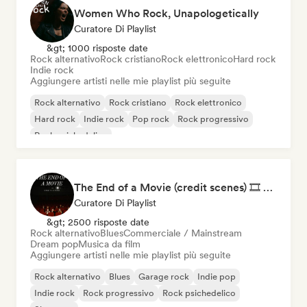
Women Who Rock, Unapologetically
Curatore Di Playlist
&gt; 1000 risposte date
Rock alternativo
Rock cristiano
Rock elettronico
Hard rock
Indie rock
Aggiungere artisti nelle mie playlist più seguite
Rock alternativo
Rock cristiano
Rock elettronico
Hard rock
Indie rock
Pop rock
Rock progressivo
Rock psichedelico
The End of a Movie (credit scenes) 🎞️ Cinematic Dream Pop & Bedroom Indie
Curatore Di Playlist
&gt; 2500 risposte date
Rock alternativo
Blues
Commerciale / Mainstream
Dream pop
Musica da film
Aggiungere artisti nelle mie playlist più seguite
Rock alternativo
Blues
Garage rock
Indie pop
Indie rock
Rock progressivo
Rock psichedelico