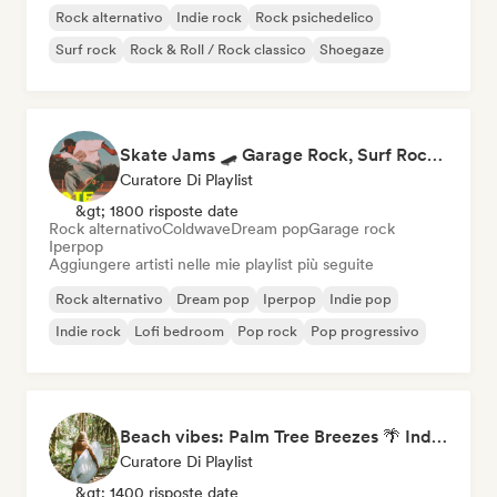
Rock alternativo
Indie rock
Rock psichedelico
Surf rock
Rock & Roll / Rock classico
Shoegaze
Skate Jams 🛹 Garage Rock, Surf Rock & Neo-Psych
Curatore Di Playlist
&gt; 1800 risposte date
Rock alternativo
Coldwave
Dream pop
Garage rock
Iperpop
Aggiungere artisti nelle mie playlist più seguite
Rock alternativo
Dream pop
Iperpop
Indie pop
Indie rock
Lofi bedroom
Pop rock
Pop progressivo
Beach vibes: Palm Tree Breezes 🌴 Indie Folk, Acoustic & Singer-Songwriter
Curatore Di Playlist
&gt; 1400 risposte date