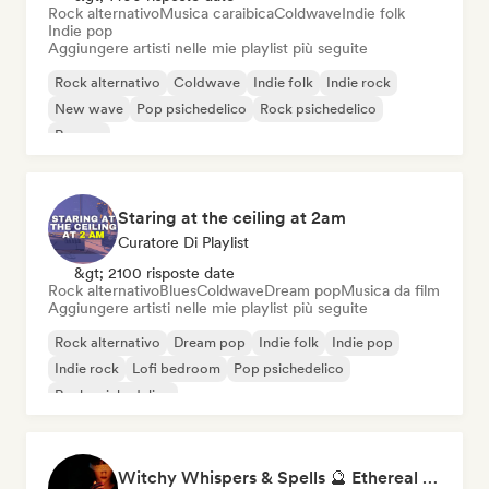
Rock alternativo
Musica caraibica
Coldwave
Indie folk
Indie pop
Aggiungere artisti nelle mie playlist più seguite
Rock alternativo
Coldwave
Indie folk
Indie rock
New wave
Pop psichedelico
Rock psichedelico
Reggae
Staring at the ceiling at 2am
Curatore Di Playlist
&gt; 2100 risposte date
Rock alternativo
Blues
Coldwave
Dream pop
Musica da film
Aggiungere artisti nelle mie playlist più seguite
Rock alternativo
Dream pop
Indie folk
Indie pop
Indie rock
Lofi bedroom
Pop psichedelico
Rock psichedelico
Witchy Whispers & Spells 🔮 Ethereal Art Pop & Dream Pop